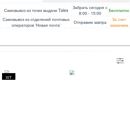
Оплата при получении товара, Картой онлайн, Google
Гарантия. Обмен/возврат товара в течение 14 дней.
Забрать сегодня с
Самовывоз из точек выдачи Tales
Бесплатно
Pay, Безналичными для юридических лиц, Безналичными
Доставка за счет заказчика
8:00 - 15:00
для физических лиц, Apple Pay, Mastercard, Visa
Самовывоз из отделений почтовых
За счет
Отправим завтра
операторов 'Новая почта'
заказчика
ХІТ