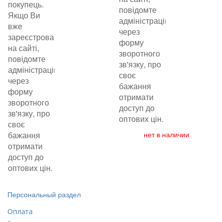
покупець.
повідомте
Якщо Ви
адміністрацію
вже
через
зареєстровані
форму
на сайті,
зворотного
повідомте
зв'язку, про
адміністрацію
своє
через
бажання
форму
отримати
зворотного
доступ до
зв'язку, про
оптових цін.
своє
бажання
нет в наличии
отримати
доступ до
оптових цін.
Персональный раздел
Оплата