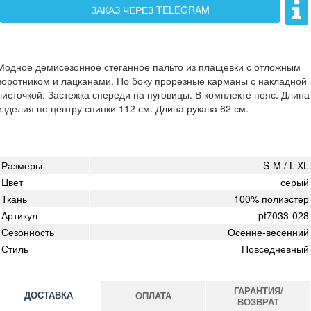
ЗАКАЗ ЧЕРЕЗ TELEGRAM
Модное демисезонное стеганное пальто из плащевки с отложным
воротником и лацканами. По боку прорезные карманы с накладной
листочкой. Застежка спереди на пуговицы. В комплекте пояс. Длина
изделия по центру спинки 112 см. Длина рукава 62 см.
Размеры
S-M / L-XL
Цвет
серый
Ткань
100% полиэстер
Артикул
pt7033-028
Сезонность
Осенне-весенний
Стиль
Повседневный
ГАРАНТИЯ/
ДОСТАВКА
ОПЛАТА
ВОЗВРАТ