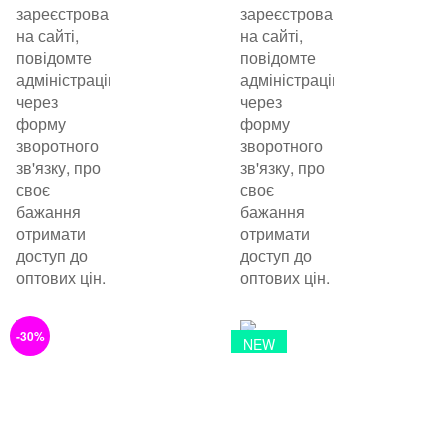
зареєстровані
зареєстровані
на сайті,
на сайті,
повідомте
повідомте
адміністрацію
адміністрацію
через
через
форму
форму
зворотного
зворотного
зв'язку, про
зв'язку, про
своє
своє
бажання
бажання
отримати
отримати
доступ до
доступ до
оптових цін.
оптових цін.
-30%
NEW