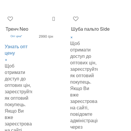
Тренч Neo
Шуба пальто Side
×
2990 грн
Опт ціна*
Щоб
Узнать опт
отримати
цену
доступ до
×
оптових цін,
Щоб
зареєструйтеся
отримати
як оптовий
доступ до
покупець.
оптових цін,
Якщо Ви
зареєструйтеся
вже
як оптовий
зареєстровані
покупець.
на сайті,
Якщо Ви
повідомте
вже
адміністрацію
зареєстровані
через
на сайті,