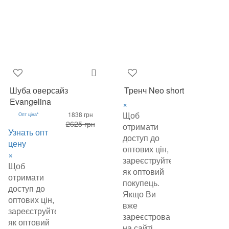
Шуба оверсайз
Тренч Neo short
Evangelina
×
Щоб
1838 грн
Опт ціна*
2625 грн
отримати
Узнать опт
доступ до
цену
оптових цін,
×
зареєструйтеся
Щоб
як оптовий
отримати
покупець.
доступ до
Якщо Ви
оптових цін,
вже
зареєструйтеся
зареєстровані
як оптовий
на сайті,