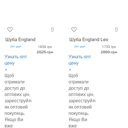
Шуба England
Шуба England Leo
1838 грн
1733 грн
Опт ціна*
Опт ціна*
2625 грн
2889 грн
Узнать опт
Узнать опт
цену
цену
×
×
Щоб
Щоб
отримати
отримати
доступ до
доступ до
оптових цін,
оптових цін,
зареєструйтеся
зареєструйтеся
як оптовий
як оптовий
покупець.
покупець.
Якщо Ви
Якщо Ви
вже
вже