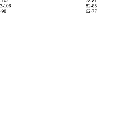
-102
78-81
3-106
82-85
-98
62-77