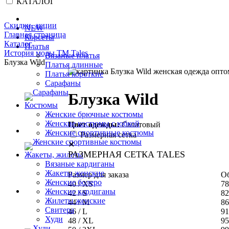
КАТАЛОГ
Скидки, акции
NEW
Главная страница
Корсеты
Каталог
Платья
История моды ТМ Tales
Вязаные платья
Блузка Wild
Платья длинные
Платья короткие
Сарафаны
Блузка Wild
Костюмы
Женские брючные костюмы
Женские костюмы с юбкой
Цвет одежды:
Салатовый
Женские спортивные костюмы
Размерная сетка
✕
РАЗМЕРНАЯ СЕТКА TALES
Жакеты, жилеты
Вязаные кардиганы
Жакеты женские
Размер для заказа
Об
Женские болеро
40 / XS
78
Женские кардиганы
42 / S
82
Жилеты женские
44 / M
86
Свитера
46 / L
91
Худи
48 / XL
95