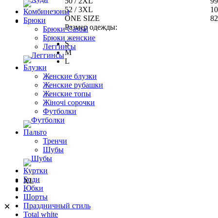
50 / 2XL
99
52 / 3XL
10
Комбинезоны
ONE SIZE
82
Брюки
Размер одежды:
Брюки Casual
Брюки женские
S
Леггинсы
M
L
Блузки
Женские блузки
Женские рубашки
Женские топы
Жіночі сорочки
Футболки
Пальто
Тренчи
Шубы
Куртки
Боди
XL
Юбки
-
Шорты
Праздничный стиль
✕
Total white