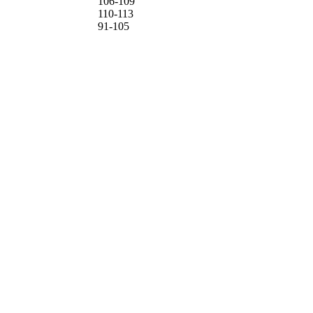
106-109
110-113
91-105