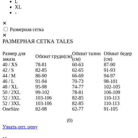
L
XL
-
✕
Размерная сетка
✕
РАЗМЕРНАЯ СЕТКА TALES
Размер для
Обхват талии
Обхват бедер
Обхват груди(см)
заказа
(см)
(см)
40 / XS
78-81
60-63
87-90
42 / S
82-85
62-65
91-93
44 / M
86-90
66-69
94-97
46 / L
91-94
70-73
98-101
48 / XL
95-98
74-77
102-105
50 / 2XL
99-102
78-81
106-109
52 / 3XL
103-106
82-85
110-113
52 / 3XL
103-106
82-85
110-113
OneSize
82-98
62-77
91-105
(0)
Узнать опт. цену