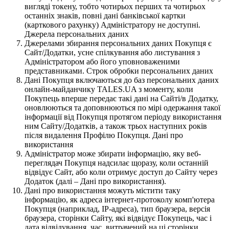
вигляді токену, тобто чотирьох перших та чотирьох
останніх знаків, повні дані банківської картки
(карткового рахунку) Адміністратору не доступні.
Джерела персональних даних
Джерелами збирання персональних даних Покупця є
Сайт/Додатки, усне спілкування або листування з
Адміністратором або його уповноваженими
представниками. Строк обробки персональних даних
Дані Покупця включаються до баз персональних даних
онлайн-майданчику TALES.UA з моменту, коли
Покупець вперше передає такі дані на Сайті/в Додатку,
оновлюються та доповнюються по мірі одержання такої
інформації від Покупця протягом періоду використання
ним Сайту/Додатків, а також трьох наступних років
після видалення Профілю Покупця. Дані про
використання
Адміністратор може збирати інформацію, яку веб-
переглядач Покупця надсилає щоразу, коли останній
відвідує Сайт, або коли отримує доступ до Сайту через
Додаток (далі – Дані про використання).
Дані про використання можуть містити таку
інформацію, як адреса інтернет-протоколу комп'ютера
Покупця (наприклад, IP-адреса), тип браузера, версія
браузера, сторінки Сайту, які відвідує Покупець, час і
дата відвідування, час, витрачений на ці сторінки,