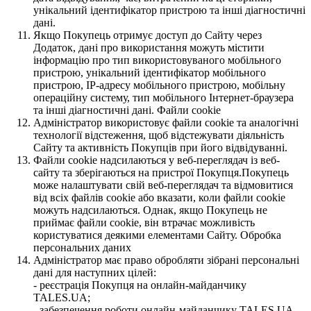
унікальний ідентифікатор пристрою та інші діагностичні
дані.
Якщо Покупець отримує доступ до Сайту через
Додаток, дані про використання можуть містити
інформацію про тип використовуваного мобільного
пристрою, унікальний ідентифікатор мобільного
пристрою, IP-адресу мобільного пристрою, мобільну
операційну систему, тип мобільного Інтернет-браузера
та інші діагностичні дані. Файли cookie
Адміністратор використовує файли cookie та аналогічні
технології відстеження, щоб відстежувати діяльність
Сайту та активність Покупців при його відвідуванні.
Файли cookie надсилаються у веб-переглядач із веб-
сайту та зберігаються на пристрої Покупця.Покупець
може налаштувати свій веб-переглядач та відмовитися
від всіх файлів cookie або вказати, коли файли cookie
можуть надсилаються. Однак, якщо Покупець не
приймає файли cookie, він втрачає можливість
користуватися деякими елементами Сайту. Обробка
персональних даних
Адміністратор має право обробляти зібрані персональні
дані для наступних цілей:
- реєстрація Покупця на онлайн-майданчику
TALES.UA;
- забезпечення роботи онлайн-майданчику TALES.UA