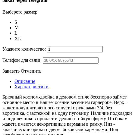
Заказ через Telegram
Выберете размер:
S
M
L
XL
Укажите количество:
Телефон для связи:
Заказать
Отменить
Описание
Характеристики
Брючный костюм-двойка в деловом стиле бесспорно займет
основное место в Вашем осенне-весеннем гардеробе. Верх -
жакет полуприталенного силуэта с рукавами 3/4, без
воротника, с застежкой на одну пуговицу. Наличие подкладки
и подплечников придает изделию стойкую форму. По бокам
жакета имеются декоративные карманы в рамку. Низ -
классические брюки с двумя боковыми карманами. Под
гульфиком находится молния.