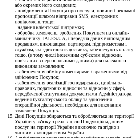
або окремих його складових;
- повідомлення Покупця про послуги, новини і рекламні
пропозиції шляхом відправки SMS, електронних
повідомлень тощо;
- надання клієнтської підтримки;
- обробка замовлень, зроблених Покупцем на онлайн-
майданчику TALES.UA, і передача даних відповідним
продавцям, виконавцям, партнерам, підприємствам і
службам, які здійснюють доставку, забезпечують оплату
тощо, (в тому числі іноземним суб'єктам відносин,
пов'язаних з персональними даними) для належного
виконання замовлення;
- забезпечення обміну коментарями / враженнями від
здійснених Покупок;
- забезпечення реалізації господарських, цивільно-
правових, податкових відносин та відносин у сфері,
передбаченої статутними документами Адміністратора,
ведення бухгалтерського обліку та здійснення
операційної діяльності, необхідних для виконання
замовлень Покупців.
Дані Покупців збираються та обробляються на території
України у зв'язку з реалізацією Продукції/наданням
послуг на території України виключно та згідно з
чинним законодавством України.