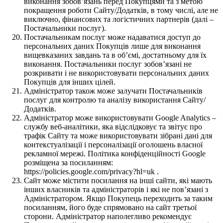
виконання зобов’язань перед Покупцями та з метою
покращення роботи Сайту/Додатків, в тому числі, але не
виключно, фінансових та логістичних партнерів (далі –
Постачальники послуг).
Постачальникам послуг може надаватися доступ до
персональних даних Покупців лише для виконання
вищевказаних завдань та в об’ємі, достатньому для їх
виконання. Постачальники послуг зобов’язані не
розкривати і не використовувати персональних даних
Покупців для інших цілей.
Адміністратор також може залучати Постачальників
послуг для контролю та аналізу використання Сайту/
Додатків.
Адміністратор може використовувати Google Analytics –
службу веб-аналітики, яка відслідковує та звітує про
трафік Сайту та може використовувати зібрані дані для
контекстуалізації і персоналізації оголошень власної
рекламної мережі. Політика конфіденційності Google
розміщена за посиланням:
https://policies.google.com/privacy?hl=uk .
Сайт може містити посилання на інші сайти, які мають
інших власників та адміністраторів і які не пов’язані з
Адміністратором. Якщо Покупець переходить за таким
посиланням, його буде спрямовано на сайт третьої
сторони. Адміністратор наполегливо рекомендує