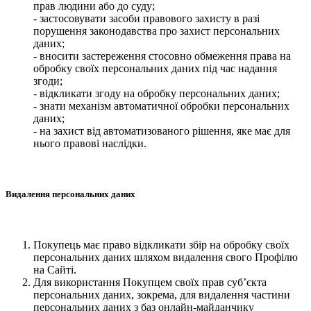
прав людини або до суду;
- застосовувати засоби правового захисту в разі
порушення законодавства про захист персональних
даних;
- вносити застереження стосовно обмеження права на
обробку своїх персональних даних під час надання
згоди;
- відкликати згоду на обробку персональних даних;
- знати механізм автоматичної обробки персональних
даних;
- на захист від автоматизованого рішення, яке має для
нього правові наслідки.
Видалення персональних даних
Покупець має право відкликати збір на обробку своїх
персональних даних шляхом видалення свого Профілю
на Сайті.
Для використання Покупцем своїх прав суб’єкта
персональних даних, зокрема, для видалення частини
персональних даних з баз онлайн-майданчику