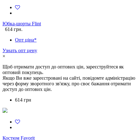
Юбка-шорты Flint
614 грн.
Опт ціна*
Узнать опт цену
×
Щоб отримати доступ до оптових цін, зареєструйтеся як
оптовий покупець.
Якщо Ви вже зареєстровані на сайті, повідомте адміністрацію
через форму зворотного зв'язку, про своє бажання отримати
доступ до оптових цін.
614 грн
Костюм Favorit