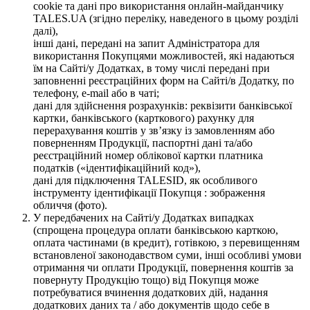
cookie та дані про використання онлайн-майданчику
TALES.UA (згідно переліку, наведеного в цьому розділі
далі),
інші дані, передані на запит Адміністратора для
використання Покупцями можливостей, які надаються
їм на Сайті/у Додатках, в тому числі передані при
заповненні реєстраційних форм на Сайті/в Додатку, по
телефону, e-mail або в чаті;
дані для здійснення розрахунків: реквізити банківської
картки, банківського (карткового) рахунку для
перерахування коштів у зв’язку із замовленням або
поверненням Продукції, паспортні дані та/або
реєстраційний номер облікової картки платника
податків («ідентифікаційний код»),
дані для підключення TALESID, як особливого
інструменту ідентифікації Покупця : зображення
обличчя (фото).
У передбачених на Сайті/у Додатках випадках
(спрощена процедура оплати банківською карткою,
оплата частинами (в кредит), готівкою, з перевищенням
встановленої законодавством суми, інші особливі умови
отримання чи оплати Продукції, повернення коштів за
повернуту Продукцію тощо) від Покупця може
потребуватися вчинення додаткових дій, надання
додаткових даних та / або документів щодо себе в