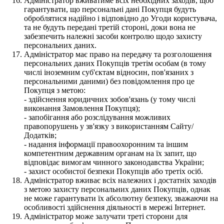
Адміністратор вживатиме всіх необхідних заходів, щоб
гарантувати, що персональні дані Покупця будуть
оброблятися надійно і відповідно до Угоди користувача,
та не будуть передані третій стороні, доки вона не
забезпечить належні засоби контролю щодо захисту
персональних даних.
Адміністратор має право на передачу та розголошення
персональних даних Покупців третім особам (в тому
числі іноземним суб'єктам відносин, пов'язаних з
персональними даними) без повідомлення про це
Покупця з метою:
- здійснення юридичних зобов'язань (у тому числі
виконання Замовлення Покупця);
- запобігання або розслідування можливих
правопорушень у зв'язку з використанням Сайту/
Додатків;
- надання інформації правоохоронним та іншим
компетентним державним органам на їх запит, що
відповідає вимогам чинного законодавства України;
- захист особистої безпеки Покупців або третіх осіб.
Адміністратор вживає всіх належних і достатніх заходів
з метою захисту персональних даних Покупців, однак
не може гарантувати їх абсолютну безпеку, зважаючи на
особливості здійснення діяльності в мережі Інтернет.
Адміністратор може залучати треті сторони для