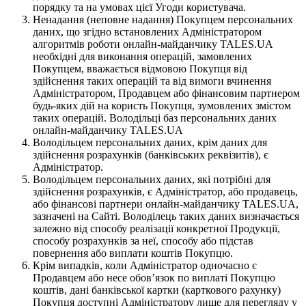
порядку та на умовах цієї Угоди користувача.
Ненадання (неповне надання) Покупцем персональних
даних, що згідно встановлених Адміністратором
алгоритмів роботи онлайн-майданчику TALES.UA
необхідні для виконання операцій, замовлених
Покупцем, вважається відмовою Покупця від
здійснення таких операцій та від вимоги вчинення
Адміністратором, Продавцем або фінансовим партнером
будь-яких дій на користь Покупця, зумовлених змістом
таких операцій. Володільці баз персональних даних
онлайн-майданчику TALES.UA
Володільцем персональних даних, крім даних для
здійснення розрахунків (банківських реквізитів), є
Адміністратор.
Володільцем персональних даних, які потрібні для
здійснення розрахунків, є Адміністратор, або продавець,
або фінансові партнери онлайн-майданчику TALES.UA,
зазначені на Сайті. Володілець таких даних визначається
залежно від способу реалізації конкретної Продукції,
способу розрахунків за неї, способу або підстав
повернення або виплати коштів Покупцю.
Крім випадків, коли Адміністратор одночасно є
Продавцем або несе обов’язок по виплаті Покупцю
коштів, дані банківської картки (карткового рахунку)
Покупця доступні Адміністратору лише для перегляду у