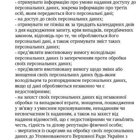
- отримувати інформацію про умови надання доступу до
персональних даних, зокрема інформацію про третіх
осіб, яким передаються його персональні дані;
- на доступ до своїх персональних даних;
- отримувати не пізніш як за тридцять календарних днів
з дня надходження запиту, крім випадків, передбачених
законом, відповідь про те, чи обробляються його
персональні дані, а також отримувати зміст таких
персональних даних;
- пред’являти вмотивовану вимогу володільцю
персональних даних із запереченням проти обробки
своїх персональних даних;
- пред'являти вмотивовану вимогу щодо зміни або
знищення своїх персональних даних будь-яким
володільцем та розпорядником персональних даних,
якщо ці дані обробляються незаконно чи є
недостовірними;
- на захист своїх персональних даних від незаконної
обробки та випадкової втрати, знищення, пошкодження
у зв'язку з умисним приховуванням, ненаданням чи
несвоєчасним їх наданням, а також на захист від
надання відомостей, що є недостовірними чи ганьблять
честь, гідність та ділову репутацію фізичної особи;
- звертатися із скаргами на обробку своїх персональних
даних до Уповноваженого Верховної Ради України з