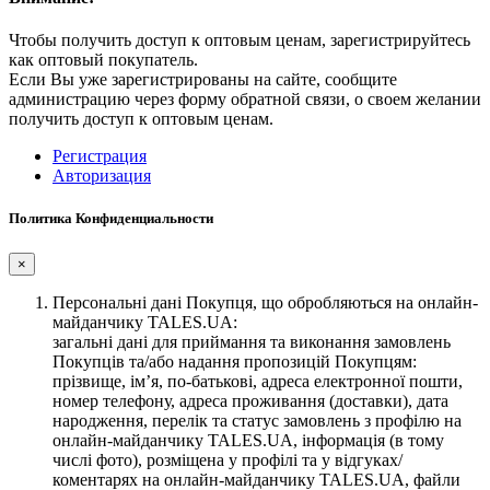
Чтобы получить доступ к оптовым ценам, зарегистрируйтесь
как оптовый покупатель.
Если Вы уже зарегистрированы на сайте, сообщите
администрацию через форму обратной связи, о своем желании
получить доступ к оптовым ценам.
Регистрация
Авторизация
Политика Конфиденциальности
×
Персональні дані Покупця, що обробляються на онлайн-
майданчику TALES.UA:
загальні дані для приймання та виконання замовлень
Покупців та/або надання пропозицій Покупцям:
прізвище, ім’я, по-батькові, адреса електронної пошти,
номер телефону, адреса проживання (доставки), дата
народження, перелік та статус замовлень з профілю на
онлайн-майданчику TALES.UA, інформація (в тому
числі фото), розміщена у профілі та у відгуках/
коментарях на онлайн-майданчику TALES.UA, файли