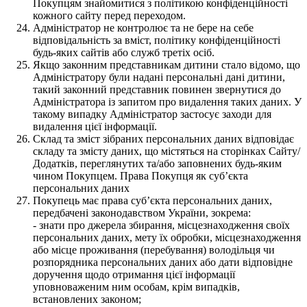
Покупцям знайомитися з політикою конфіденційності
кожного сайту перед переходом.
Адміністратор не контролює та не бере на себе
відповідальність за вміст, політику конфіденційності
будь-яких сайтів або служб третіх осіб.
Якщо законним представникам дитини стало відомо, що
Адміністратору були надані персональні дані дитини,
такий законний представник повинен звернутися до
Адміністратора із запитом про видалення таких даних. У
такому випадку Адміністратор застосує заходи для
видалення цієї інформації.
Склад та зміст зібраних персональних даних відповідає
складу та змісту даних, що містяться на сторінках Сайту/
Додатків, переглянутих та/або заповнених будь-яким
чином Покупцем. Права Покупця як суб’єкта
персональних даних
Покупець має права суб’єкта персональних даних,
передбачені законодавством України, зокрема:
- знати про джерела збирання, місцезнаходження своїх
персональних даних, мету їх обробки, місцезнаходження
або місце проживання (перебування) володільця чи
розпорядника персональних даних або дати відповідне
доручення щодо отримання цієї інформації
уповноваженим ним особам, крім випадків,
встановлених законом;