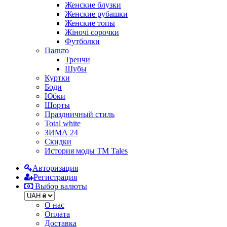
Женские блузки
Женские рубашки
Женские топы
Жіночі сорочки
Футболки
Пальто
Тренчи
Шубы
Куртки
Боди
Юбки
Шорты
Праздничный стиль
Total white
ЗИМА 24
Скидки
История моды ТМ Tales
Авторизация
Регистрация
Выбор валюты
О нас
Оплата
Доставка