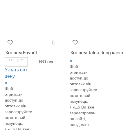
Костюм Favorit
Костюм Tatoo_long клеш
×
ОПТ ЦІНА*
1663 грн
Щоб
Узнать опт
отримати
цену
доступ до
×
оптових цін,
Щоб
зареєструйтеся
отримати
як оптовий
доступ до
покупець.
оптових цін,
Якщо Ви вже
зареєструйтеся
зареєстровані
як оптовий
на сайті,
покупець.
повідомте
Якщо Ви вже