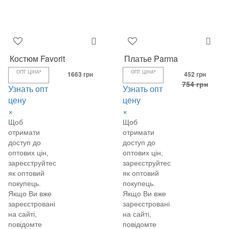
Костюм Favorit
Платье Parma
ОПТ ЦІНА*
1663 грн
ОПТ ЦІНА*
452 грн
754 грн
Узнать опт
Узнать опт
цену
цену
×
×
Щоб
Щоб
отримати
отримати
доступ до
доступ до
оптових цін,
оптових цін,
зареєструйтеся
зареєструйтеся
як оптовий
як оптовий
покупець.
покупець.
Якщо Ви вже
Якщо Ви вже
зареєстровані
зареєстровані
на сайті,
на сайті,
повідомте
повідомте