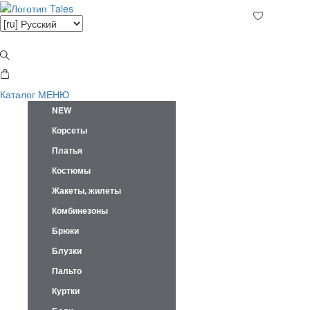
Каталог
МЕНЮ
NEW
Корсеты
Платья
Костюмы
Жакеты, жилеты
Комбинезоны
Брюки
Блузки
Пальто
Куртки