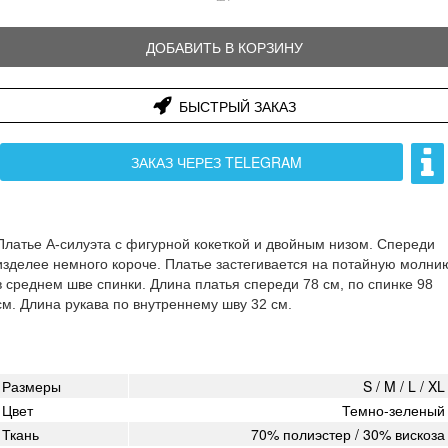
ДОБАВИТЬ В КОРЗИНУ
БЫСТРЫЙ ЗАКАЗ
ЗАКАЗ ЧЕРЕЗ TELEGRAM
Платье А-силуэта с фигурной кокеткой и двойным низом. Спереди
изделее немного короче. Платье застегивается на потайную молни
в среднем шве спинки. Длина платья спереди 78 см, по спинке 98
см. Длина рукава по внутреннему шву 32 см.
Размеры
S / M / L / XL
Цвет
Темно-зеленый
Ткань
70% полиэстер / 30% вискоза