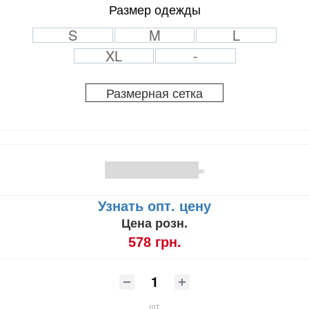
Размер одежды
S
M
L
XL
-
Размерная сетка
(0)
Узнать опт. цену
Цена розн.
578 грн.
шт