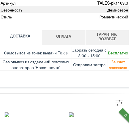
Артикул
TALES-pk1169.3
Сезонность
Демисезон
Стиль
Романтический
ГАРАНТИЯ/
ДОСТАВКА
ОПЛАТА
ВОЗВРАТ
Оплата при получении товара, Картой онлайн, Google
Гарантия. Обмен/возврат товара в течение 14 дней.
Забрать сегодня с
Самовывоз из точек выдачи Tales
Бесплатно
Pay, Безналичными для юридических лиц, Безналичными
Доставка за счет заказчика
8:00 - 15:00
для физических лиц, Apple Pay, Mastercard, Visa
Самовывоз из отделений почтовых
За счет
Отправим завтра
операторов 'Новая почта'
заказчика