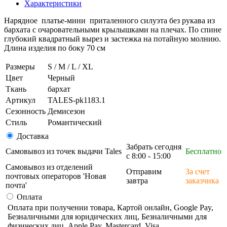
Характеристики
Нарядное платье-мини приталенного силуэта без рукава из
бархата с очаровательными крылышками на плечах. По спине
глубокий квадратный вырез и застежка на потайную молнию.
Длина изделия по боку 70 см
Размеры
S / M / L / XL
Цвет
Черный
Ткань
бархат
Артикул
TALES-pk1183.1
Сезонность
Демисезон
Стиль
Романтический
Доставка
Забрать сегодня
Самовывоз из точек выдачи Tales
Бесплатно
с 8:00 - 15:00
Самовывоз из отделений
Отправим
За счет
почтовых операторов 'Новая
завтра
заказчика
почта'
Оплата
Оплата при получении товара, Картой онлайн, Google Pay,
Безналичными для юридических лиц, Безналичными для
физических лиц, Apple Pay, Mastercard, Visa