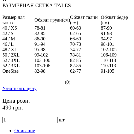
РАЗМЕРНАЯ СЕТКА TALES
Размер для
Обхват талии
Обхват бедер
Обхват груди(см)
заказа
(см)
(см)
40 / XS
78-81
60-63
87-90
42 / S
82-85
62-65
91-93
44 / M
86-90
66-69
94-97
46 / L
91-94
70-73
98-101
48 / XL
95-98
74-77
102-105
50 / 2XL
99-102
78-81
106-109
52 / 3XL
103-106
82-85
110-113
52 / 3XL
103-106
82-85
110-113
OneSize
82-98
62-77
91-105
(0)
Узнать опт. цену
Цена розн.
490 грн.
шт
Описание