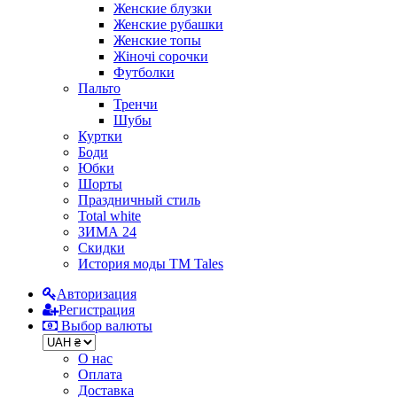
Женские блузки
Женские рубашки
Женские топы
Жіночі сорочки
Футболки
Пальто
Тренчи
Шубы
Куртки
Боди
Юбки
Шорты
Праздничный стиль
Total white
ЗИМА 24
Скидки
История моды ТМ Tales
Авторизация
Регистрация
Выбор валюты
О нас
Оплата
Доставка