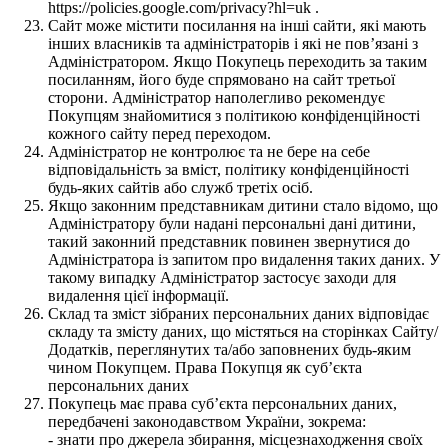
https://policies.google.com/privacy?hl=uk .
Сайт може містити посилання на інші сайти, які мають
інших власників та адміністраторів і які не пов’язані з
Адміністратором. Якщо Покупець переходить за таким
посиланням, його буде спрямовано на сайт третьої
сторони. Адміністратор наполегливо рекомендує
Покупцям знайомитися з політикою конфіденційності
кожного сайту перед переходом.
Адміністратор не контролює та не бере на себе
відповідальність за вміст, політику конфіденційності
будь-яких сайтів або служб третіх осіб.
Якщо законним представникам дитини стало відомо, що
Адміністратору були надані персональні дані дитини,
такий законний представник повинен звернутися до
Адміністратора із запитом про видалення таких даних. У
такому випадку Адміністратор застосує заходи для
видалення цієї інформації.
Склад та зміст зібраних персональних даних відповідає
складу та змісту даних, що містяться на сторінках Сайту/
Додатків, переглянутих та/або заповнених будь-яким
чином Покупцем. Права Покупця як суб’єкта
персональних даних
Покупець має права суб’єкта персональних даних,
передбачені законодавством України, зокрема:
- знати про джерела збирання, місцезнаходження своїх