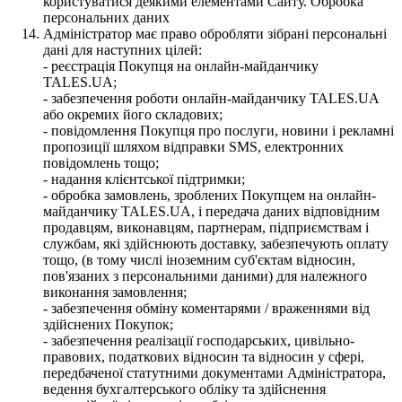
користуватися деякими елементами Сайту. Обробка
персональних даних
Адміністратор має право обробляти зібрані персональні
дані для наступних цілей:
- реєстрація Покупця на онлайн-майданчику
TALES.UA;
- забезпечення роботи онлайн-майданчику TALES.UA
або окремих його складових;
- повідомлення Покупця про послуги, новини і рекламні
пропозиції шляхом відправки SMS, електронних
повідомлень тощо;
- надання клієнтської підтримки;
- обробка замовлень, зроблених Покупцем на онлайн-
майданчику TALES.UA, і передача даних відповідним
продавцям, виконавцям, партнерам, підприємствам і
службам, які здійснюють доставку, забезпечують оплату
тощо, (в тому числі іноземним суб'єктам відносин,
пов'язаних з персональними даними) для належного
виконання замовлення;
- забезпечення обміну коментарями / враженнями від
здійснених Покупок;
- забезпечення реалізації господарських, цивільно-
правових, податкових відносин та відносин у сфері,
передбаченої статутними документами Адміністратора,
ведення бухгалтерського обліку та здійснення