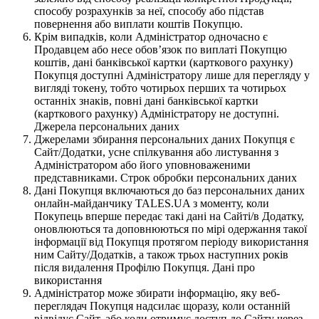
способу розрахунків за неї, способу або підстав
повернення або виплати коштів Покупцю.
Крім випадків, коли Адміністратор одночасно є
Продавцем або несе обов’язок по виплаті Покупцю
коштів, дані банківської картки (карткового рахунку)
Покупця доступні Адміністратору лише для перегляду у
вигляді токену, тобто чотирьох перших та чотирьох
останніх знаків, повні дані банківської картки
(карткового рахунку) Адміністратору не доступні.
Джерела персональних даних
Джерелами збирання персональних даних Покупця є
Сайт/Додатки, усне спілкування або листування з
Адміністратором або його уповноваженими
представниками. Строк обробки персональних даних
Дані Покупця включаються до баз персональних даних
онлайн-майданчику TALES.UA з моменту, коли
Покупець вперше передає такі дані на Сайті/в Додатку,
оновлюються та доповнюються по мірі одержання такої
інформації від Покупця протягом періоду використання
ним Сайту/Додатків, а також трьох наступних років
після видалення Профілю Покупця. Дані про
використання
Адміністратор може збирати інформацію, яку веб-
переглядач Покупця надсилає щоразу, коли останній
відвідує Сайт, або коли отримує доступ до Сайту через