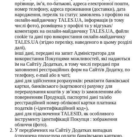
прізвище, ім’я, по-батькові, адреса електронної пошти,
номер телефону, адреса проживання (доставки), дата
народження, перелік та статус замовлень з профілю на
онлайн-майданчику TALES.UA, інформація (в тому
числі фото), розміщена у профілі та у відгуках/
коментарях на онлайн-майданчику TALES.UA, файли
cookie та дані про використання онлайн-майданчику
TALES.UA (згідно переліку, наведеного в цьому розділі
далі),
інші дані, передані на запит Адміністратора для
використання Покупцями можливостей, які надаються
їм на Сайті/у Додатках, в тому числі передані при
заповненні реєстраційних форм на Сайті/в Додатку, по
телефону, e-mail або в чаті;
дані для здійснення розрахунків: реквізити банківської
картки, банківського (карткового) рахунку для
перерахування коштів у зв’язку із замовленням або
поверненням Продукції, паспортні дані та/або
реєстраційний номер облікової картки платника
податків («ідентифікаційний код»),
дані для підключення TALESID, як особливого
інструменту ідентифікації Покупця : зображення
обличчя (фото).
У передбачених на Сайті/у Додатках випадках
(спрощена процедура оплати банківською карткою,