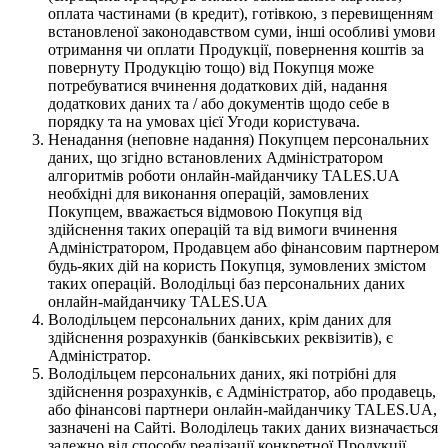
оплата частинами (в кредит), готівкою, з перевищенням
встановленої законодавством суми, інші особливі умови
отримання чи оплати Продукції, повернення коштів за
повернуту Продукцію тощо) від Покупця може
потребуватися вчинення додаткових дій, надання
додаткових даних та / або документів щодо себе в
порядку та на умовах цієї Угоди користувача.
Ненадання (неповне надання) Покупцем персональних
даних, що згідно встановлених Адміністратором
алгоритмів роботи онлайн-майданчику TALES.UA
необхідні для виконання операцій, замовлених
Покупцем, вважається відмовою Покупця від
здійснення таких операцій та від вимоги вчинення
Адміністратором, Продавцем або фінансовим партнером
будь-яких дій на користь Покупця, зумовлених змістом
таких операцій. Володільці баз персональних даних
онлайн-майданчику TALES.UA
Володільцем персональних даних, крім даних для
здійснення розрахунків (банківських реквізитів), є
Адміністратор.
Володільцем персональних даних, які потрібні для
здійснення розрахунків, є Адміністратор, або продавець,
або фінансові партнери онлайн-майданчику TALES.UA,
зазначені на Сайті. Володілець таких даних визначається
залежно від способу реалізації конкретної Продукції,