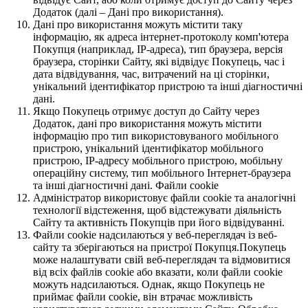
Додаток (далі – Дані про використання).
Дані про використання можуть містити таку
інформацію, як адреса інтернет-протоколу комп'ютера
Покупця (наприклад, IP-адреса), тип браузера, версія
браузера, сторінки Сайту, які відвідує Покупець, час і
дата відвідування, час, витрачений на ці сторінки,
унікальний ідентифікатор пристрою та інші діагностичні
дані.
Якщо Покупець отримує доступ до Сайту через
Додаток, дані про використання можуть містити
інформацію про тип використовуваного мобільного
пристрою, унікальний ідентифікатор мобільного
пристрою, IP-адресу мобільного пристрою, мобільну
операційну систему, тип мобільного Інтернет-браузера
та інші діагностичні дані. Файли cookie
Адміністратор використовує файли cookie та аналогічні
технології відстеження, щоб відстежувати діяльність
Сайту та активність Покупців при його відвідуванні.
Файли cookie надсилаються у веб-переглядач із веб-
сайту та зберігаються на пристрої Покупця.Покупець
може налаштувати свій веб-переглядач та відмовитися
від всіх файлів cookie або вказати, коли файли cookie
можуть надсилаються. Однак, якщо Покупець не
приймає файли cookie, він втрачає можливість