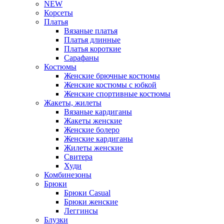
NEW
Корсеты
Платья
Вязаные платья
Платья длинные
Платья короткие
Сарафаны
Костюмы
Женские брючные костюмы
Женские костюмы с юбкой
Женские спортивные костюмы
Жакеты, жилеты
Вязаные кардиганы
Жакеты женские
Женские болеро
Женские кардиганы
Жилеты женские
Свитера
Худи
Комбинезоны
Брюки
Брюки Casual
Брюки женские
Леггинсы
Блузки