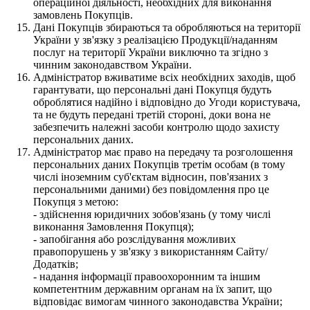
операційної діяльності, необхідних для виконання
замовлень Покупців.
Дані Покупців збираються та обробляються на території
України у зв'язку з реалізацією Продукції/наданням
послуг на території України виключно та згідно з
чинним законодавством України.
Адміністратор вживатиме всіх необхідних заходів, щоб
гарантувати, що персональні дані Покупця будуть
оброблятися надійно і відповідно до Угоди користувача,
та не будуть передані третій стороні, доки вона не
забезпечить належні засоби контролю щодо захисту
персональних даних.
Адміністратор має право на передачу та розголошення
персональних даних Покупців третім особам (в тому
числі іноземним суб'єктам відносин, пов'язаних з
персональними даними) без повідомлення про це
Покупця з метою:
- здійснення юридичних зобов'язань (у тому числі
виконання Замовлення Покупця);
- запобігання або розслідування можливих
правопорушень у зв'язку з використанням Сайту/
Додатків;
- надання інформації правоохоронним та іншим
компетентним державним органам на їх запит, що
відповідає вимогам чинного законодавства України;