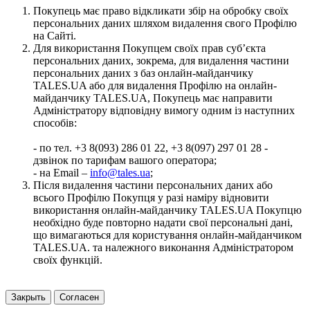
Покупець має право відкликати збір на обробку своїх
персональних даних шляхом видалення свого Профілю
на Сайті.
Для використання Покупцем своїх прав суб’єкта
персональних даних, зокрема, для видалення частини
персональних даних з баз онлайн-майданчику
TALES.UA або для видалення Профілю на онлайн-
майданчику TALES.UA, Покупець має направити
Адміністратору відповідну вимогу одним із наступних
способів:
- по тел. +3 8(093) 286 01 22, +3 8(097) 297 01 28 -
дзвінок по тарифам вашого оператора;
- на Email –
info@tales.ua
;
Після видалення частини персональних даних або
всього Профілю Покупця у разі наміру відновити
використання онлайн-майданчику TALES.UA Покупцю
необхідно буде повторно надати свої персональні дані,
що вимагаються для користування онлайн-майданчиком
TALES.UA. та належного виконання Адміністратором
своїх функцій.
Закрыть
Согласен