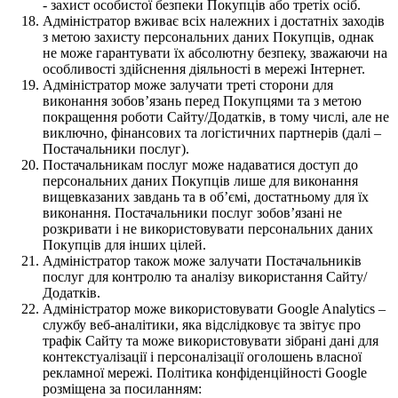
- захист особистої безпеки Покупців або третіх осіб.
Адміністратор вживає всіх належних і достатніх заходів
з метою захисту персональних даних Покупців, однак
не може гарантувати їх абсолютну безпеку, зважаючи на
особливості здійснення діяльності в мережі Інтернет.
Адміністратор може залучати треті сторони для
виконання зобов’язань перед Покупцями та з метою
покращення роботи Сайту/Додатків, в тому числі, але не
виключно, фінансових та логістичних партнерів (далі –
Постачальники послуг).
Постачальникам послуг може надаватися доступ до
персональних даних Покупців лише для виконання
вищевказаних завдань та в об’ємі, достатньому для їх
виконання. Постачальники послуг зобов’язані не
розкривати і не використовувати персональних даних
Покупців для інших цілей.
Адміністратор також може залучати Постачальників
послуг для контролю та аналізу використання Сайту/
Додатків.
Адміністратор може використовувати Google Analytics –
службу веб-аналітики, яка відслідковує та звітує про
трафік Сайту та може використовувати зібрані дані для
контекстуалізації і персоналізації оголошень власної
рекламної мережі. Політика конфіденційності Google
розміщена за посиланням: