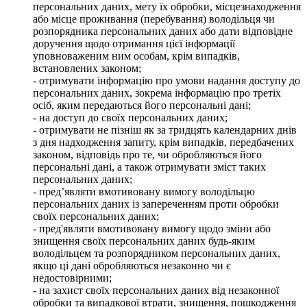
персональних даних, мету їх обробки, місцезнаходження
або місце проживання (перебування) володільця чи
розпорядника персональних даних або дати відповідне
доручення щодо отримання цієї інформації
уповноваженим ним особам, крім випадків,
встановлених законом;
- отримувати інформацію про умови надання доступу до
персональних даних, зокрема інформацію про третіх
осіб, яким передаються його персональні дані;
- на доступ до своїх персональних даних;
- отримувати не пізніш як за тридцять календарних днів
з дня надходження запиту, крім випадків, передбачених
законом, відповідь про те, чи обробляються його
персональні дані, а також отримувати зміст таких
персональних даних;
- пред’являти вмотивовану вимогу володільцю
персональних даних із запереченням проти обробки
своїх персональних даних;
- пред'являти вмотивовану вимогу щодо зміни або
знищення своїх персональних даних будь-яким
володільцем та розпорядником персональних даних,
якщо ці дані обробляються незаконно чи є
недостовірними;
- на захист своїх персональних даних від незаконної
обробки та випадкової втрати, знищення, пошкодження