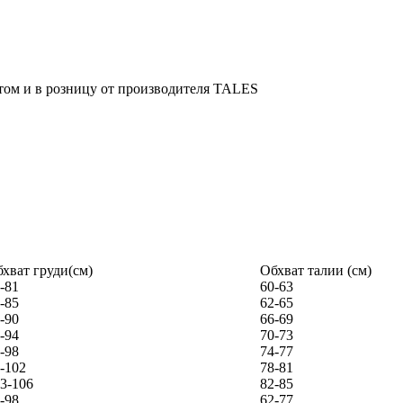
хват груди(см)
Обхват талии (см)
-81
60-63
-85
62-65
-90
66-69
-94
70-73
-98
74-77
-102
78-81
3-106
82-85
-98
62-77