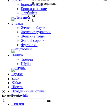
Брюки
Размер одежды:
Брюки Casual
Брюки женские
S
Леггинсы
M
L
Блузки
Женские блузки
Женские рубашки
Женские топы
Жіночі сорочки
Футболки
Пальто
Тренчи
Шубы
Куртки
Боди
XL
Юбки
-
Шорты
Праздничный стиль
✕
Total white
Количество:
ЗИМА 24
шт
Скидки