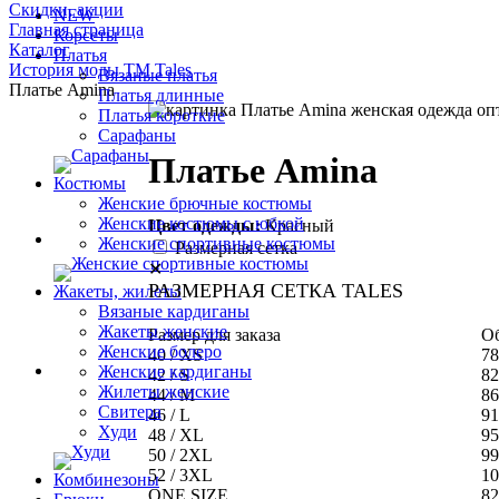
Скидки, акции
NEW
Главная страница
Корсеты
Каталог
Платья
История моды ТМ Tales
Вязаные платья
Платье Amina
Платья длинные
Платья короткие
Сарафаны
Платье Amina
Костюмы
Женские брючные костюмы
Женские костюмы с юбкой
Цвет одежды:
Красный
Женские спортивные костюмы
Размерная сетка
✕
РАЗМЕРНАЯ СЕТКА TALES
Жакеты, жилеты
Вязаные кардиганы
Жакеты женские
Размер для заказа
Об
Женские болеро
40 / XS
78
Женские кардиганы
42 / S
82
Жилеты женские
44 / M
86
Свитера
46 / L
91
Худи
48 / XL
95
50 / 2XL
99
52 / 3XL
10
Комбинезоны
ONE SIZE
82