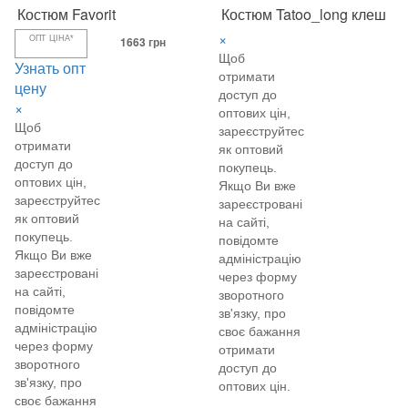
Костюм Favorit
Костюм Tatoo_long клеш
×
ОПТ ЦІНА*
1663 грн
Щоб
Узнать опт
отримати
цену
доступ до
×
оптових цін,
Щоб
зареєструйтеся
отримати
як оптовий
доступ до
покупець.
оптових цін,
Якщо Ви вже
зареєструйтеся
зареєстровані
як оптовий
на сайті,
покупець.
повідомте
Якщо Ви вже
адміністрацію
зареєстровані
через форму
на сайті,
зворотного
повідомте
зв'язку, про
адміністрацію
своє бажання
через форму
отримати
зворотного
доступ до
зв'язку, про
оптових цін.
своє бажання