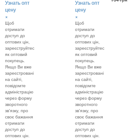
Узнать опт
Узнать опт
цену
цену
×
×
Щоб
Щоб
отримати
отримати
доступ до
доступ до
оптових цін,
оптових цін,
зареєструйтеся
зареєструйтеся
як оптовий
як оптовий
покупець.
покупець.
Якщо Ви вже
Якщо Ви вже
зареєстровані
зареєстровані
на сайті,
на сайті,
повідомте
повідомте
адміністрацію
адміністрацію
через форму
через форму
зворотного
зворотного
зв'язку, про
зв'язку, про
своє бажання
своє бажання
отримати
отримати
доступ до
доступ до
оптових цін.
оптових цін.