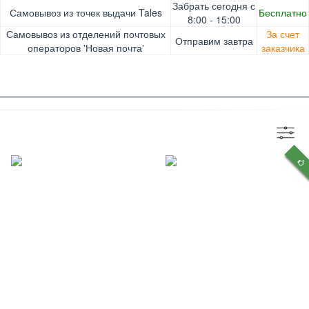
Оплата при получении товара, Картой онлайн, Google
Гарантия. Обмен/возврат товара в течение 14 дней.
Забрать сегодня с
Самовывоз из точек выдачи Tales
Бесплатно
Pay, Безналичными для юридических лиц, Безналичными
Доставка за счет заказчика
8:00 - 15:00
для физических лиц, Apple Pay, Mastercard, Visa
Самовывоз из отделений почтовых
За счет
Отправим завтра
операторов 'Новая почта'
заказчика