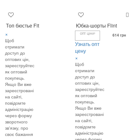
Топ бюстье Fit
Юбка-шорты Flint
×
ОПТ ЦІНА*
614 грн
Щоб
Узнать опт
отримати
цену
доступ до
×
оптових цін,
Щоб
зареєструйтеся
отримати
як оптовий
доступ до
покупець.
оптових цін,
Якщо Ви вже
зареєструйтеся
зареєстровані
як оптовий
на сайті,
покупець.
повідомте
Якщо Ви вже
адміністрацію
зареєстровані
через форму
на сайті,
зворотного
повідомте
зв'язку, про
адміністрацію
своє бажання
через форму