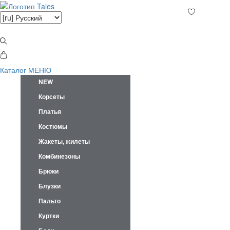
Каталог
МЕНЮ
NEW
Корсеты
Платья
Костюмы
Жакеты, жилеты
Комбинезоны
Брюки
Блузки
Пальто
Куртки