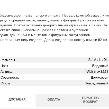
Классическое платье прямого силуэта. Перед с кокеткой выше лини
груди и средним швом, переходящим в фигурный разрез по низу
изделия. Платье украшено декоративными карманами в рамку. На
кокетке спинки небольшой разрез с петлей и пуговицей.
Рукав длиной 3/4 и манжетом с фигурным закруглением,
аналогичным низу изделия. Длина изделия по центру спинки 92 см.
Размеры
S / M / L / XL
Цвет
Бордовый
Артикул
TALES-pk1221
Сезонность
Демисезон
Стиль
Повседневный
ГАРАНТИЯ/
ДОСТАВКА
ОПЛАТА
ВОЗВРАТ