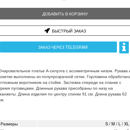
ДОБАВИТЬ В КОРЗИНУ
БЫСТРЫЙ ЗАКАЗ
ЗАКАЗ ЧЕРЕЗ TELEGRAM
Очаровательное платье А-силуэта с ассиметричным низом. Рукава 
кокетки выполнены из полупрозрачной сетки. Горловина обработан
отложным воротником на стойке. Застежка спереди на планке с
тремя пуговицами. Длинные рукава присобраны по низу на
манжеты. Длина изделия по центру спинки 91 см. Длина рукава 62
см.
Размеры
S / M / L / XL