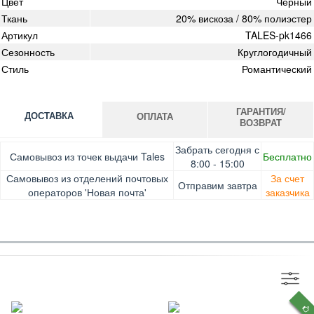
Цвет
Черный
Ткань
20% вискоза / 80% полиэстер
Артикул
TALES-pk1466
Сезонность
Круглогодичный
Стиль
Романтический
ГАРАНТИЯ/
ДОСТАВКА
ОПЛАТА
ВОЗВРАТ
Оплата при получении товара, Картой онлайн, Google
Гарантия. Обмен/возврат товара в течение 14 дней.
Забрать сегодня с
Самовывоз из точек выдачи Tales
Бесплатно
Pay, Безналичными для юридических лиц, Безналичными
Доставка за счет заказчика
8:00 - 15:00
для физических лиц, Apple Pay, Mastercard, Visa
Самовывоз из отделений почтовых
За счет
Отправим завтра
операторов 'Новая почта'
заказчика