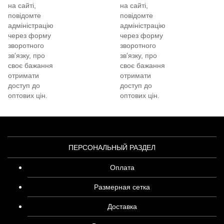
на сайті,
на сайті,
повідомте
повідомте
адміністрацію
адміністрацію
через форму
через форму
зворотного
зворотного
зв'язку, про
зв'язку, про
своє бажання
своє бажання
отримати
отримати
доступ до
доступ до
оптових цін.
оптових цін.
ПЕРСОНАЛЬНЫЙ РАЗДЕЛ
Оплата
Размерная сетка
Доставка