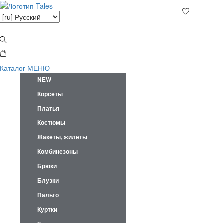
Каталог
МЕНЮ
NEW
Корсеты
Платья
Костюмы
Жакеты, жилеты
Комбинезоны
Брюки
Блузки
Пальто
Куртки