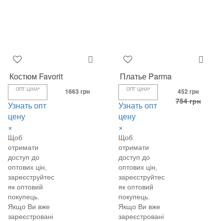
Костюм Favorit
Платье Parma
ОПТ ЦІНА*
1663 грн
ОПТ ЦІНА*
452 грн
754 грн
Узнать опт
Узнать опт
цену
цену
×
×
Щоб
Щоб
отримати
отримати
доступ до
доступ до
оптових цін,
оптових цін,
зареєструйтеся
зареєструйтеся
як оптовий
як оптовий
покупець.
покупець.
Якщо Ви вже
Якщо Ви вже
зареєстровані
зареєстровані