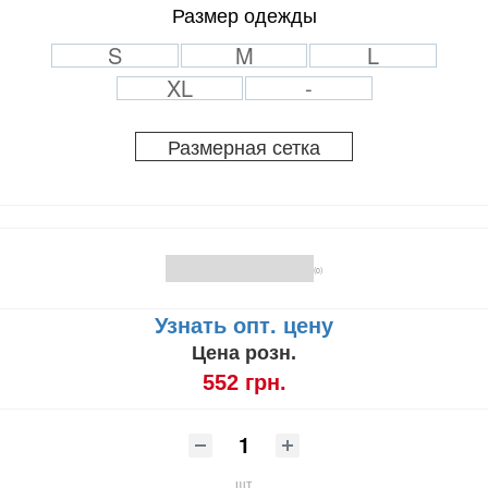
Размер одежды
S
M
L
XL
-
Размерная сетка
(0)
Узнать опт. цену
Цена розн.
552 грн.
шт