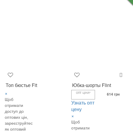
Топ бюстье Fit
Юбка-шорты Flint
×
ОПТ ЦІНА*
614 грн
Щоб
Узнать опт
отримати
цену
доступ до
×
оптових цін,
Щоб
зареєструйтеся
отримати
як оптовий