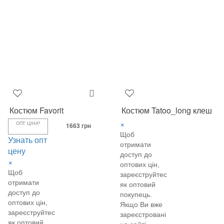
Костюм Favorit
Костюм Tatoo_long клеш
×
ОПТ ЦІНА*
1663 грн
Щоб
Узнать опт
отримати
цену
доступ до
×
оптових цін,
Щоб
зареєструйтеся
отримати
як оптовий
доступ до
покупець.
оптових цін,
Якщо Ви вже
зареєструйтеся
зареєстровані
як оптовий