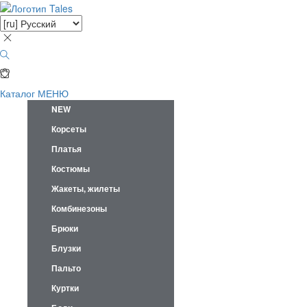
Каталог
МЕНЮ
NEW
Корсеты
Платья
Костюмы
Жакеты, жилеты
Комбинезоны
Брюки
Блузки
Пальто
Куртки