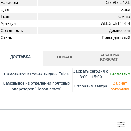
Размеры
S / M / L / XL
Цвет
Хаки
Ткань
замша
Артикул
TALES-pk1416.4
Сезонность
Демисезон
Стиль
Повседневный
ГАРАНТИЯ/
ДОСТАВКА
ОПЛАТА
ВОЗВРАТ
Оплата при получении товара, Картой онлайн, Google
Гарантия. Обмен/возврат товара в течение 14 дней.
Забрать сегодня с
Самовывоз из точек выдачи Tales
Бесплатно
Pay, Безналичными для юридических лиц, Безналичными
Доставка за счет заказчика
8:00 - 15:00
для физических лиц, Apple Pay, Mastercard, Visa
Самовывоз из отделений почтовых
За счет
Отправим завтра
операторов 'Новая почта'
заказчика