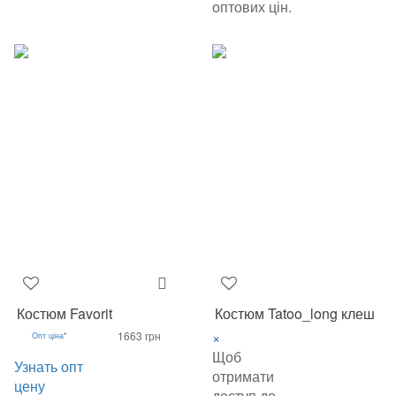
оптових цін.
Костюм Favorit
Костюм Tatoo_long клеш
×
1663 грн
Опт ціна*
Щоб
Узнать опт
отримати
цену
доступ до