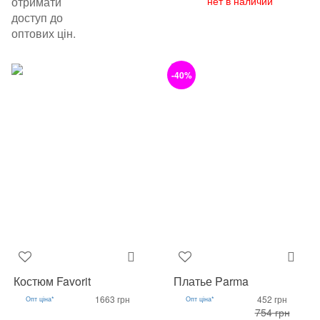
отримати
нет в наличии
доступ до
оптових цін.
-40%
Костюм Favorit
Платье Parma
1663 грн
452 грн
Опт ціна*
Опт ціна*
754 грн