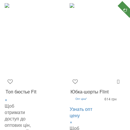
Топ бюстье Fit
Юбка-шорты Flint
×
614 грн
Опт ціна*
Щоб
Узнать опт
отримати
цену
доступ до
×
оптових цін,
Щоб