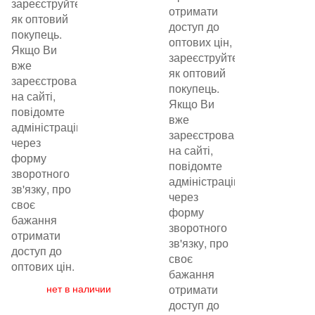
зареєструйтеся
отримати
як оптовий
доступ до
покупець.
оптових цін,
Якщо Ви
зареєструйтеся
вже
як оптовий
зареєстровані
покупець.
на сайті,
Якщо Ви
повідомте
вже
адміністрацію
зареєстровані
через
на сайті,
форму
повідомте
зворотного
адміністрацію
зв'язку, про
через
своє
форму
бажання
зворотного
отримати
зв'язку, про
доступ до
своє
оптових цін.
бажання
нет в наличии
отримати
доступ до