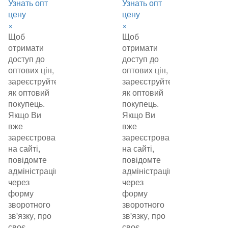
Узнать опт
Узнать опт
цену
цену
×
×
Щоб
Щоб
отримати
отримати
доступ до
доступ до
оптових цін,
оптових цін,
зареєструйтеся
зареєструйтеся
як оптовий
як оптовий
покупець.
покупець.
Якщо Ви
Якщо Ви
вже
вже
зареєстровані
зареєстровані
на сайті,
на сайті,
повідомте
повідомте
адміністрацію
адміністрацію
через
через
форму
форму
зворотного
зворотного
зв'язку, про
зв'язку, про
своє
своє