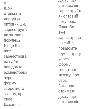
×
оптових цін,
Щоб
зареєструйтеся
отримати
як оптовий
доступ до
покупець.
оптових цін,
Якщо Ви
зареєструйтеся
вже
як оптовий
зареєстровані
покупець.
на сайті,
Якщо Ви
повідомте
вже
адміністрацію
зареєстровані
через
на сайті,
форму
повідомте
зворотного
адміністрацію
зв'язку, про
через
своє
форму
бажання
зворотного
отримати
зв'язку, про
доступ до
своє
оптових цін.
бажання