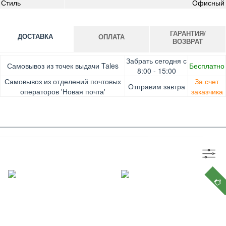
Стиль
Офисный
ГАРАНТИЯ/
ДОСТАВКА
ОПЛАТА
ВОЗВРАТ
Оплата при получении товара, Картой онлайн, Google
Гарантия. Обмен/возврат товара в течение 14 дней.
Забрать сегодня с
Самовывоз из точек выдачи Tales
Бесплатно
Pay, Безналичными для юридических лиц, Безналичными
Доставка за счет заказчика
8:00 - 15:00
для физических лиц, Apple Pay, Mastercard, Visa
Самовывоз из отделений почтовых
За счет
Отправим завтра
операторов 'Новая почта'
заказчика