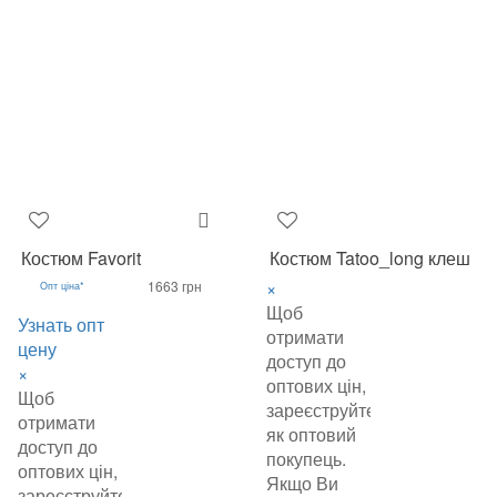
Костюм Favorit
Костюм Tatoo_long клеш
×
1663 грн
Опт ціна*
Щоб
Узнать опт
отримати
цену
доступ до
×
оптових цін,
Щоб
зареєструйтеся
отримати
як оптовий
доступ до
покупець.
оптових цін,
Якщо Ви
зареєструйтеся