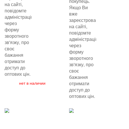
покупець.
на сайті,
Якщо Ви
повідомте
вже
адміністрацію
зареєстровані
через
на сайті,
форму
повідомте
зворотного
адміністрацію
зв'язку, про
через
своє
форму
бажання
зворотного
отримати
зв'язку, про
доступ до
своє
оптових цін.
бажання
нет в наличии
отримати
доступ до
оптових цін.