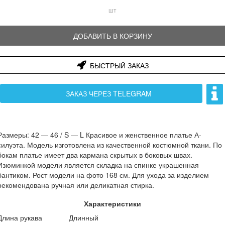
шт
ДОБАВИТЬ В КОРЗИНУ
БЫСТРЫЙ ЗАКАЗ
ЗАКАЗ ЧЕРЕЗ TELEGRAM
Размеры: 42 ― 46 / S ― L Красивое и женственное платье А-
силуэта. Модель изготовлена из качественной костюмной ткани. По
бокам платье имеет два кармана скрытых в боковых швах.
Изюминкой модели является складка на спинке украшенная
бантиком. Рост модели на фото 168 см. Для ухода за изделием
рекомендована ручная или деликатная стирка.
Характеристики
Длина рукава
Длинный