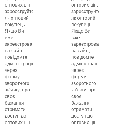
оптових цін,
оптових цін,
зареєструйтеся
зареєструйтеся
як оптовий
як оптовий
покупець.
покупець.
Якщо Ви
Якщо Ви
вже
вже
зареєстровані
зареєстровані
на сайті,
на сайті,
повідомте
повідомте
адміністрацію
адміністрацію
через
через
форму
форму
зворотного
зворотного
зв'язку, про
зв'язку, про
своє
своє
бажання
бажання
отримати
отримати
доступ до
доступ до
оптових цін.
оптових цін.