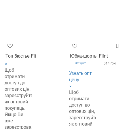
Топ бюстье Fit
Юбка-шорты Flint
×
614 грн
Опт ціна*
Щоб
Узнать опт
отримати
цену
доступ до
×
оптових цін,
Щоб
зареєструйтеся
отримати
як оптовий
доступ до
покупець.
оптових цін,
Якщо Ви
зареєструйтеся
вже
як оптовий
зареєстровані