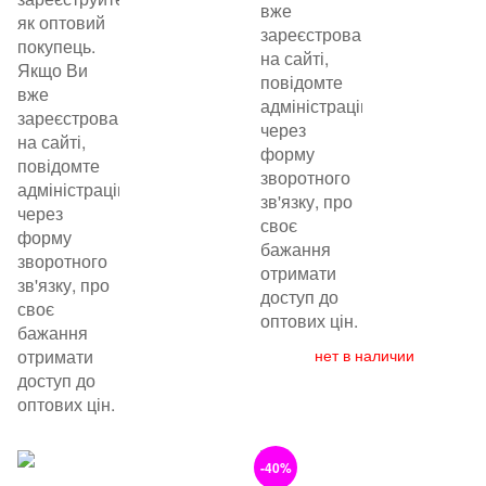
вже
як оптовий
зареєстровані
покупець.
на сайті,
Якщо Ви
повідомте
вже
адміністрацію
зареєстровані
через
на сайті,
форму
повідомте
зворотного
адміністрацію
зв'язку, про
через
своє
форму
бажання
зворотного
отримати
зв'язку, про
доступ до
своє
оптових цін.
бажання
отримати
нет в наличии
доступ до
оптових цін.
-40%