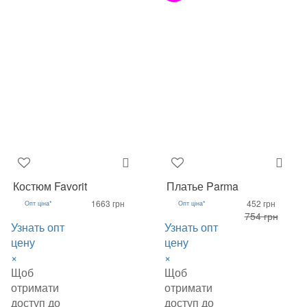
Костюм Favorit
Платье Parma
1663 грн
452 грн
Опт ціна*
Опт ціна*
754 грн
Узнать опт
Узнать опт
цену
цену
×
×
Щоб
Щоб
отримати
отримати
доступ до
доступ до