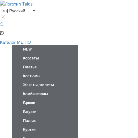
Каталог
МЕНЮ
NEW
Корсеты
Платья
Костюмы
Жакеты, жилеты
Комбинезоны
Брюки
Блузки
Пальто
Куртки