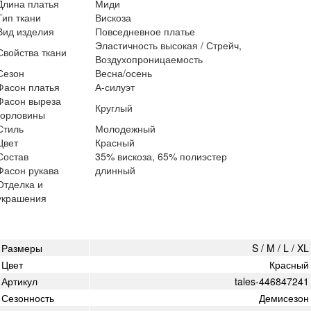
Длина платья
Миди
Тип ткани
Вискоза
Вид изделия
Повседневное платье
Эластичность высокая / Стрейч,
Свойства ткани
Воздухопроницаемость
Сезон
Весна/осень
Фасон платья
А-силуэт
Фасон выреза
Круглый
горловины
Стиль
Молодежный
Цвет
Красный
Состав
35% вискоза, 65% полиэстер
Фасон рукава
длинный
Отделка и
украшения
Размеры
S / M / L / XL
Цвет
Красный
Артикул
tales-446847241
Сезонность
Демисезон