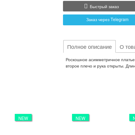
Быстрый заказ
Заказ через Telegram
Полное описание
О тов
Роскошное асимметричное платье и
второе плечо и рука открыты. Длин
NEW
NEW