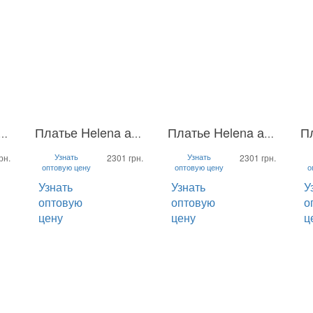
 с пышной юбкой Helena
Платье Helena атлас
Платье Helena атлас
S
M
L
S
M
L
S
Узнать
Узнать
рн.
2301 грн.
2301 грн.
оптовую цену
оптовую цену
о
Узнать
Узнать
У
оптовую
оптовую
о
цену
цену
ц