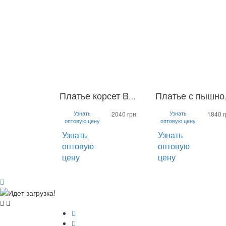
Платье корсет Ballerina
Платье
S
M
L
S
M
L
Узнать
Узнать
2040 грн.
1840 г
оптовую цену
оптовую цену
Узнать
Узнать
оптовую
оптовую
цену
цену