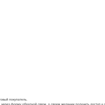
товый покупатель.
 через форму обратной связи, о своем желании получить доступ к