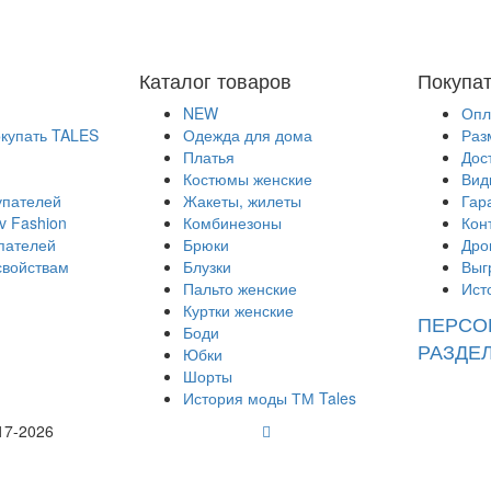
Каталог товаров
Покупа
NEW
Опл
окупать TALES
Одежда для дома
Раз
Платья
Дос
Костюмы женские
Вид
упателей
Жакеты, жилеты
Гар
v Fashion
Комбинезоны
Кон
пателей
Брюки
Дро
свойствам
Блузки
Выг
Пальто женские
Ист
Куртки женские
ПЕРСО
Боди
РАЗДЕ
Юбки
Шорты
История моды ТМ Tales
17-2026