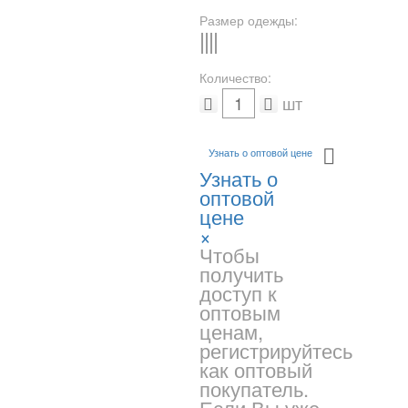
Размер одежды:
S
M
L
-
Количество:
шт
Узнать о оптовой цене
Узнать о
оптовой
цене
×
Чтобы
получить
доступ к
оптовым
ценам,
регистрируйтесь
как оптовый
покупатель.
Если Вы уже