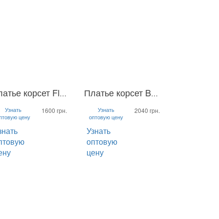
Платье корсет Flamingo
Платье корсет Ballerina
M
L
S
M
L
Узнать
Узнать
1600 грн.
2040 грн.
птовую цену
оптовую цену
знать
Узнать
птовую
оптовую
ену
цену