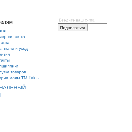
телям
Подписаться
ата
мерная сетка
тавка
ы ткани и уход
антия
такты
пшиппинг
рузка товаров
ория моды ТМ Tales
НАЛЬНЫЙ
Л