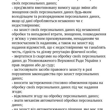
своїх персональних даних;
- пред'являти вмотивовану вимогу щодо зміни або
знищення своїх персональних даних будь-яким
володільцем та розпорядником персональних даних,
якщо ці дані обробляються незаконно чи є
недостовірними;
- на захист своїх персональних даних від незаконної
обробки та випадкової втрати, знищення, пошкодження
у зв'язку з умисним приховуванням, ненаданням чи
несвоєчасним їх наданням, а також на захист від
надання відомостей, що є недостовірними чи ганьблять
честь, гідність та ділову репутацію фізичної особи;
- звертатися із скаргами на обробку своїх персональних
даних до Уповноваженого Верховної Ради України з
прав людини або до суду;
- застосовувати засоби правового захисту в разі
порушення законодавства про захист персональних
даних;
- вносити застереження стосовно обмеження права на
обробку своїх персональних даних під час надання
згоди;
- відкликати згоду на обробку персональних даних;
- знати механізм автоматичної обробки персональних
даних;
- на захист від автоматизованого рішення, яке має для