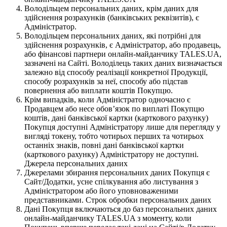
Володільцем персональних даних, крім даних для
здійснення розрахунків (банківських реквізитів), є
Адміністратор.
Володільцем персональних даних, які потрібні для
здійснення розрахунків, є Адміністратор, або продавець,
або фінансові партнери онлайн-майданчику TALES.UA,
зазначені на Сайті. Володілець таких даних визначається
залежно від способу реалізації конкретної Продукції,
способу розрахунків за неї, способу або підстав
повернення або виплати коштів Покупцю.
Крім випадків, коли Адміністратор одночасно є
Продавцем або несе обов’язок по виплаті Покупцю
коштів, дані банківської картки (карткового рахунку)
Покупця доступні Адміністратору лише для перегляду у
вигляді токену, тобто чотирьох перших та чотирьох
останніх знаків, повні дані банківської картки
(карткового рахунку) Адміністратору не доступні.
Джерела персональних даних
Джерелами збирання персональних даних Покупця є
Сайт/Додатки, усне спілкування або листування з
Адміністратором або його уповноваженими
представниками. Строк обробки персональних даних
Дані Покупця включаються до баз персональних даних
онлайн-майданчику TALES.UA з моменту, коли