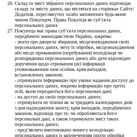
Склад та зміст зібраних персональних даних відповідає
складу та змісту даних, що містяться на сторінках Сайту/
Додатків, переглянутих та/або заповнених будь-яким
чином Покупцем. Права Покупця як суб’єкта
персональних даних
Покупець має права суб’єкта персональних даних,
передбачені законодавством України, зокрема:
- знати про джерела збирання, місцезнаходження своїх
персональних даних, мету їх обробки, місцезнаходження
або місце проживання (перебування) володільця чи
розпорядника персональних даних або дати відповідне
доручення щодо отримання цієї інформації
уповноваженим ним особам, крім випадків,
встановлених законом;
- отримувати інформацію про умови надання доступу до
персональних даних, зокрема інформацію про третіх
осіб, яким передаються його персональні дані;
- на доступ до своїх персональних даних;
- отримувати не пізніш як за тридцять календарних днів
з дня надходження запиту, крім випадків, передбачених
законом, відповідь про те, чи обробляються його
персональні дані, а також отримувати зміст таких
персональних даних;
- пред’являти вмотивовану вимогу володільцю
персональних даних із запереченням проти обробки