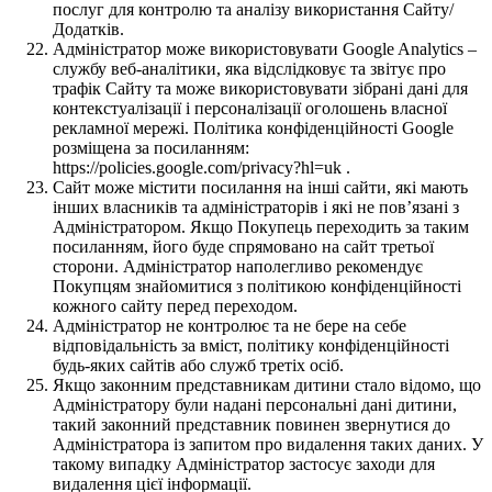
послуг для контролю та аналізу використання Сайту/
Додатків.
Адміністратор може використовувати Google Analytics –
службу веб-аналітики, яка відслідковує та звітує про
трафік Сайту та може використовувати зібрані дані для
контекстуалізації і персоналізації оголошень власної
рекламної мережі. Політика конфіденційності Google
розміщена за посиланням:
https://policies.google.com/privacy?hl=uk .
Сайт може містити посилання на інші сайти, які мають
інших власників та адміністраторів і які не пов’язані з
Адміністратором. Якщо Покупець переходить за таким
посиланням, його буде спрямовано на сайт третьої
сторони. Адміністратор наполегливо рекомендує
Покупцям знайомитися з політикою конфіденційності
кожного сайту перед переходом.
Адміністратор не контролює та не бере на себе
відповідальність за вміст, політику конфіденційності
будь-яких сайтів або служб третіх осіб.
Якщо законним представникам дитини стало відомо, що
Адміністратору були надані персональні дані дитини,
такий законний представник повинен звернутися до
Адміністратора із запитом про видалення таких даних. У
такому випадку Адміністратор застосує заходи для
видалення цієї інформації.