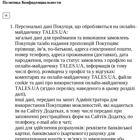
Политика Конфиденциальности
×
Персональні дані Покупця, що обробляються на онлайн-
майданчику TALES.UA:
загальні дані для приймання та виконання замовлень
Покупців та/або надання пропозицій Покупцям:
прізвище, ім’я, по-батькові, адреса електронної пошти,
номер телефону, адреса проживання (доставки), дата
народження, перелік та статус замовлень з профілю на
онлайн-майданчику TALES.UA, інформація (в тому
числі фото), розміщена у профілі та у відгуках/
коментарях на онлайн-майданчику TALES.UA, файли
cookie та дані про використання онлайн-майданчику
TALES.UA (згідно переліку, наведеного в цьому розділі
далі),
інші дані, передані на запит Адміністратора для
використання Покупцями можливостей, які надаються
їм на Сайті/у Додатках, в тому числі передані при
заповненні реєстраційних форм на Сайті/в Додатку, по
телефону, e-mail або в чаті;
дані для здійснення розрахунків: реквізити банківської
картки, банківського (карткового) рахунку для
перерахування коштів у зв’язку із замовленням або