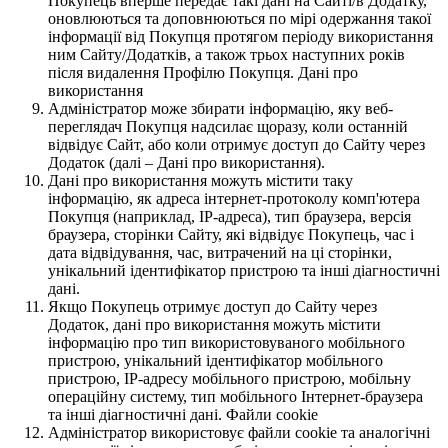
Покупець вперше передає такі дані на Сайті/в Додатку,
оновлюються та доповнюються по мірі одержання такої
інформації від Покупця протягом періоду використання
ним Сайту/Додатків, а також трьох наступних років
після видалення Профілю Покупця. Дані про
використання
Адміністратор може збирати інформацію, яку веб-
переглядач Покупця надсилає щоразу, коли останній
відвідує Сайт, або коли отримує доступ до Сайту через
Додаток (далі – Дані про використання).
Дані про використання можуть містити таку
інформацію, як адреса інтернет-протоколу комп'ютера
Покупця (наприклад, IP-адреса), тип браузера, версія
браузера, сторінки Сайту, які відвідує Покупець, час і
дата відвідування, час, витрачений на ці сторінки,
унікальний ідентифікатор пристрою та інші діагностичні
дані.
Якщо Покупець отримує доступ до Сайту через
Додаток, дані про використання можуть містити
інформацію про тип використовуваного мобільного
пристрою, унікальний ідентифікатор мобільного
пристрою, IP-адресу мобільного пристрою, мобільну
операційну систему, тип мобільного Інтернет-браузера
та інші діагностичні дані. Файли cookie
Адміністратор використовує файли cookie та аналогічні