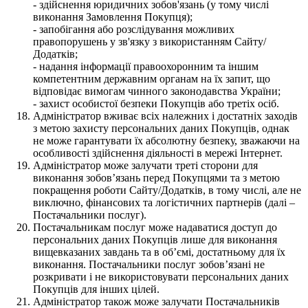
- здійснення юридичних зобов'язань (у тому числі
виконання Замовлення Покупця);
- запобігання або розслідування можливих
правопорушень у зв'язку з використанням Сайту/
Додатків;
- надання інформації правоохоронним та іншим
компетентним державним органам на їх запит, що
відповідає вимогам чинного законодавства України;
- захист особистої безпеки Покупців або третіх осіб.
Адміністратор вживає всіх належних і достатніх заходів
з метою захисту персональних даних Покупців, однак
не може гарантувати їх абсолютну безпеку, зважаючи на
особливості здійснення діяльності в мережі Інтернет.
Адміністратор може залучати треті сторони для
виконання зобов’язань перед Покупцями та з метою
покращення роботи Сайту/Додатків, в тому числі, але не
виключно, фінансових та логістичних партнерів (далі –
Постачальники послуг).
Постачальникам послуг може надаватися доступ до
персональних даних Покупців лише для виконання
вищевказаних завдань та в об’ємі, достатньому для їх
виконання. Постачальники послуг зобов’язані не
розкривати і не використовувати персональних даних
Покупців для інших цілей.
Адміністратор також може залучати Постачальників