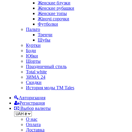
Женские блузки
Женские рубашки
Женские топы
Жіночі сорочки
Футболки
Пальто
Тренчи
Шубы
Куртки
Боди
Юбки
Шорты
Праздничный стиль
Total white
ЗИМА 24
Скидки
История моды ТМ Tales
Авторизация
Регистрация
Выбор валюты
О нас
Оплата
Доставка