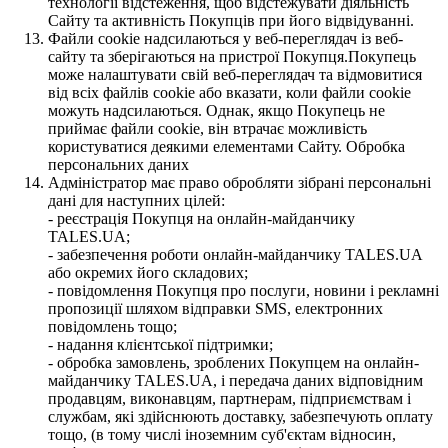
технології відстеження, щоб відстежувати діяльність
Сайту та активність Покупців при його відвідуванні.
Файли cookie надсилаються у веб-переглядач із веб-
сайту та зберігаються на пристрої Покупця.Покупець
може налаштувати свій веб-переглядач та відмовитися
від всіх файлів cookie або вказати, коли файли cookie
можуть надсилаються. Однак, якщо Покупець не
приймає файли cookie, він втрачає можливість
користуватися деякими елементами Сайту. Обробка
персональних даних
Адміністратор має право обробляти зібрані персональні
дані для наступних цілей:
- реєстрація Покупця на онлайн-майданчику
TALES.UA;
- забезпечення роботи онлайн-майданчику TALES.UA
або окремих його складових;
- повідомлення Покупця про послуги, новини і рекламні
пропозиції шляхом відправки SMS, електронних
повідомлень тощо;
- надання клієнтської підтримки;
- обробка замовлень, зроблених Покупцем на онлайн-
майданчику TALES.UA, і передача даних відповідним
продавцям, виконавцям, партнерам, підприємствам і
службам, які здійснюють доставку, забезпечують оплату
тощо, (в тому числі іноземним суб'єктам відносин,