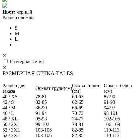
Цвет:
черный
Размер одежды
S
M
L
-
✕
Размерная сетка
✕
РАЗМЕРНАЯ СЕТКА TALES
Размер для
Обхват талии
Обхват бедер
Обхват груди(см)
заказа
(см)
(см)
40 / XS
78-81
60-63
87-90
42 / S
82-85
62-65
91-93
44 / M
86-90
66-69
94-97
46 / L
91-94
70-73
98-101
48 / XL
95-98
74-77
102-105
50 / 2XL
99-102
78-81
106-109
52 / 3XL
103-106
82-85
110-113
52 / 3XL
103-106
82-85
110-113