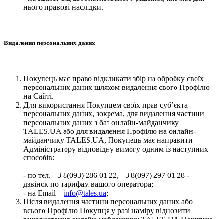
нього правові наслідки.
Видалення персональних даних
Покупець має право відкликати збір на обробку своїх
персональних даних шляхом видалення свого Профілю
на Сайті.
Для використання Покупцем своїх прав суб’єкта
персональних даних, зокрема, для видалення частини
персональних даних з баз онлайн-майданчику
TALES.UA або для видалення Профілю на онлайн-
майданчику TALES.UA, Покупець має направити
Адміністратору відповідну вимогу одним із наступних
способів:
- по тел. +3 8(093) 286 01 22, +3 8(097) 297 01 28 -
дзвінок по тарифам вашого оператора;
- на Email –
info@tales.ua
;
Після видалення частини персональних даних або
всього Профілю Покупця у разі наміру відновити