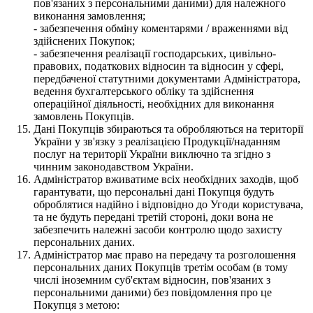
пов'язаних з персональними даними) для належного
виконання замовлення;
- забезпечення обміну коментарями / враженнями від
здійснених Покупок;
- забезпечення реалізації господарських, цивільно-
правових, податкових відносин та відносин у сфері,
передбаченої статутними документами Адміністратора,
ведення бухгалтерського обліку та здійснення
операційної діяльності, необхідних для виконання
замовлень Покупців.
Дані Покупців збираються та обробляються на території
України у зв'язку з реалізацією Продукції/наданням
послуг на території України виключно та згідно з
чинним законодавством України.
Адміністратор вживатиме всіх необхідних заходів, щоб
гарантувати, що персональні дані Покупця будуть
оброблятися надійно і відповідно до Угоди користувача,
та не будуть передані третій стороні, доки вона не
забезпечить належні засоби контролю щодо захисту
персональних даних.
Адміністратор має право на передачу та розголошення
персональних даних Покупців третім особам (в тому
числі іноземним суб'єктам відносин, пов'язаних з
персональними даними) без повідомлення про це
Покупця з метою: