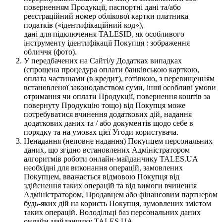
поверненням Продукції, паспортні дані та/або
реєстраційний номер облікової картки платника
податків («ідентифікаційний код»),
дані для підключення TALESID, як особливого
інструменту ідентифікації Покупця : зображення
обличчя (фото).
У передбачених на Сайті/у Додатках випадках
(спрощена процедура оплати банківською карткою,
оплата частинами (в кредит), готівкою, з перевищенням
встановленої законодавством суми, інші особливі умови
отримання чи оплати Продукції, повернення коштів за
повернуту Продукцію тощо) від Покупця може
потребуватися вчинення додаткових дій, надання
додаткових даних та / або документів щодо себе в
порядку та на умовах цієї Угоди користувача.
Ненадання (неповне надання) Покупцем персональних
даних, що згідно встановлених Адміністратором
алгоритмів роботи онлайн-майданчику TALES.UA
необхідні для виконання операцій, замовлених
Покупцем, вважається відмовою Покупця від
здійснення таких операцій та від вимоги вчинення
Адміністратором, Продавцем або фінансовим партнером
будь-яких дій на користь Покупця, зумовлених змістом
таких операцій. Володільці баз персональних даних
онлайн-майданчику TALES.UA