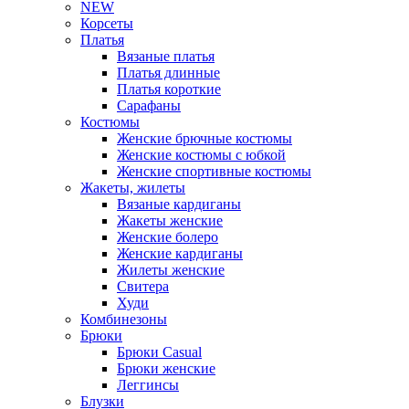
NEW
Корсеты
Платья
Вязаные платья
Платья длинные
Платья короткие
Сарафаны
Костюмы
Женские брючные костюмы
Женские костюмы с юбкой
Женские спортивные костюмы
Жакеты, жилеты
Вязаные кардиганы
Жакеты женские
Женские болеро
Женские кардиганы
Жилеты женские
Свитера
Худи
Комбинезоны
Брюки
Брюки Casual
Брюки женские
Леггинсы
Блузки