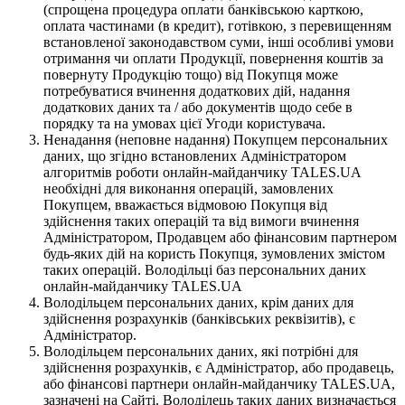
(спрощена процедура оплати банківською карткою,
оплата частинами (в кредит), готівкою, з перевищенням
встановленої законодавством суми, інші особливі умови
отримання чи оплати Продукції, повернення коштів за
повернуту Продукцію тощо) від Покупця може
потребуватися вчинення додаткових дій, надання
додаткових даних та / або документів щодо себе в
порядку та на умовах цієї Угоди користувача.
Ненадання (неповне надання) Покупцем персональних
даних, що згідно встановлених Адміністратором
алгоритмів роботи онлайн-майданчику TALES.UA
необхідні для виконання операцій, замовлених
Покупцем, вважається відмовою Покупця від
здійснення таких операцій та від вимоги вчинення
Адміністратором, Продавцем або фінансовим партнером
будь-яких дій на користь Покупця, зумовлених змістом
таких операцій. Володільці баз персональних даних
онлайн-майданчику TALES.UA
Володільцем персональних даних, крім даних для
здійснення розрахунків (банківських реквізитів), є
Адміністратор.
Володільцем персональних даних, які потрібні для
здійснення розрахунків, є Адміністратор, або продавець,
або фінансові партнери онлайн-майданчику TALES.UA,
зазначені на Сайті. Володілець таких даних визначається