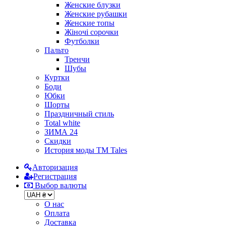
Женские блузки
Женские рубашки
Женские топы
Жіночі сорочки
Футболки
Пальто
Тренчи
Шубы
Куртки
Боди
Юбки
Шорты
Праздничный стиль
Total white
ЗИМА 24
Скидки
История моды ТМ Tales
Авторизация
Регистрация
Выбор валюты
О нас
Оплата
Доставка