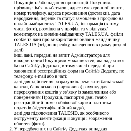
Покупців та/або надання пропозицій Покупцям:
прізвище, ім’я, по-батькові, адреса електронної пошти,
номер телефону, адреса проживання (доставки), дата
народження, перелік та статус замовлень з профілю на
онлайн-майданчику TALES.UA, інформація (в тому
числі фото), розміщена у профілі та у відгуках/
коментарях на онлайн-майданчику TALES.UA, файли
cookie та дані про використання онлайн-майданчику
TALES.UA (згідно переліку, наведеного в цьому розділі
далі),
інші дані, передані на запит Адміністратора для
використання Покупцями можливостей, які надаються
їм на Сайті/у Додатках, в тому числі передані при
заповненні реєстраційних форм на Сайті/в Додатку, по
телефону, e-mail або в чаті;
дані для здійснення розрахунків: реквізити банківської
картки, банківського (карткового) рахунку для
перерахування коштів у зв’язку із замовленням або
поверненням Продукції, паспортні дані та/або
реєстраційний номер облікової картки платника
податків («ідентифікаційний код»),
дані для підключення TALESID, як особливого
інструменту ідентифікації Покупця : зображення
обличчя (фото).
У передбачених на Сайті/у Додатках випадках