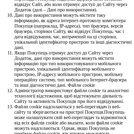
відвідує Сайт, або коли отримує доступ до Сайту через
Додаток (далі – Дані про використання).
Дані про використання можуть містити таку
інформацію, як адреса інтернет-протоколу комп'ютера
Покупця (наприклад, IP-адреса), тип браузера, версія
браузера, сторінки Сайту, які відвідує Покупець, час і
дата відвідування, час, витрачений на ці сторінки,
унікальний ідентифікатор пристрою та інші діагностичні
дані.
Якщо Покупець отримує доступ до Сайту через
Додаток, дані про використання можуть містити
інформацію про тип використовуваного мобільного
пристрою, унікальний ідентифікатор мобільного
пристрою, IP-адресу мобільного пристрою, мобільну
операційну систему, тип мобільного Інтернет-браузера
та інші діагностичні дані. Файли cookie
Адміністратор використовує файли cookie та аналогічні
технології відстеження, щоб відстежувати діяльність
Сайту та активність Покупців при його відвідуванні.
Файли cookie надсилаються у веб-переглядач із веб-
сайту та зберігаються на пристрої Покупця.Покупець
може налаштувати свій веб-переглядач та відмовитися
від всіх файлів cookie або вказати, коли файли cookie
можуть надсилаються. Однак, якщо Покупець не
приймає файли cookie, він втрачає можливість