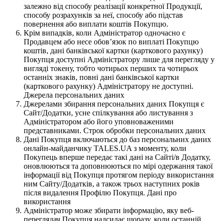
залежно від способу реалізації конкретної Продукції,
способу розрахунків за неї, способу або підстав
повернення або виплати коштів Покупцю.
Крім випадків, коли Адміністратор одночасно є
Продавцем або несе обов’язок по виплаті Покупцю
коштів, дані банківської картки (карткового рахунку)
Покупця доступні Адміністратору лише для перегляду у
вигляді токену, тобто чотирьох перших та чотирьох
останніх знаків, повні дані банківської картки
(карткового рахунку) Адміністратору не доступні.
Джерела персональних даних
Джерелами збирання персональних даних Покупця є
Сайт/Додатки, усне спілкування або листування з
Адміністратором або його уповноваженими
представниками. Строк обробки персональних даних
Дані Покупця включаються до баз персональних даних
онлайн-майданчику TALES.UA з моменту, коли
Покупець вперше передає такі дані на Сайті/в Додатку,
оновлюються та доповнюються по мірі одержання такої
інформації від Покупця протягом періоду використання
ним Сайту/Додатків, а також трьох наступних років
після видалення Профілю Покупця. Дані про
використання
Адміністратор може збирати інформацію, яку веб-
переглядач Покупця надсилає щоразу, коли останній