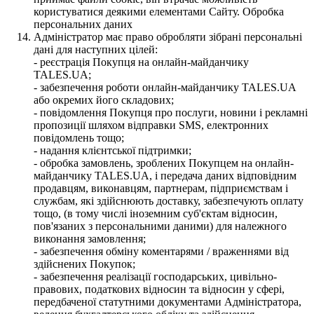
користуватися деякими елементами Сайту. Обробка
персональних даних
Адміністратор має право обробляти зібрані персональні
дані для наступних цілей:
- реєстрація Покупця на онлайн-майданчику
TALES.UA;
- забезпечення роботи онлайн-майданчику TALES.UA
або окремих його складових;
- повідомлення Покупця про послуги, новини і рекламні
пропозиції шляхом відправки SMS, електронних
повідомлень тощо;
- надання клієнтської підтримки;
- обробка замовлень, зроблених Покупцем на онлайн-
майданчику TALES.UA, і передача даних відповідним
продавцям, виконавцям, партнерам, підприємствам і
службам, які здійснюють доставку, забезпечують оплату
тощо, (в тому числі іноземним суб'єктам відносин,
пов'язаних з персональними даними) для належного
виконання замовлення;
- забезпечення обміну коментарями / враженнями від
здійснених Покупок;
- забезпечення реалізації господарських, цивільно-
правових, податкових відносин та відносин у сфері,
передбаченої статутними документами Адміністратора,