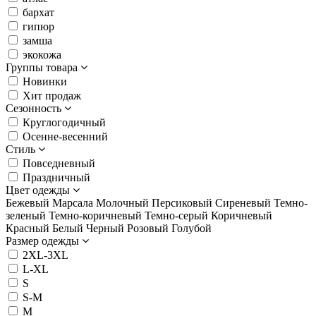
бархат
гипюр
замша
экокожа
Группы товара
Новинки
Хит продаж
Сезонность
Круглогодичный
Осенне-весенний
Стиль
Повседневный
Праздничный
Цвет одежды
Бежевый
Марсала
Молочный
Персиковый
Сиреневый
Темно-
зеленый
Темно-коричневый
Темно-серый
Коричневый
Красный
Белый
Черный
Розовый
Голубой
Размер одежды
2XL-3XL
L-XL
S
S-M
M