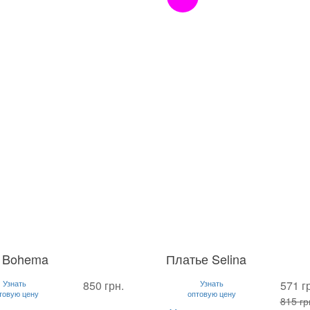
 Bohema
Платье Selina
L
S
M
L
Узнать
850 грн.
Узнать
571 г
товую цену
оптовую цену
815 гр