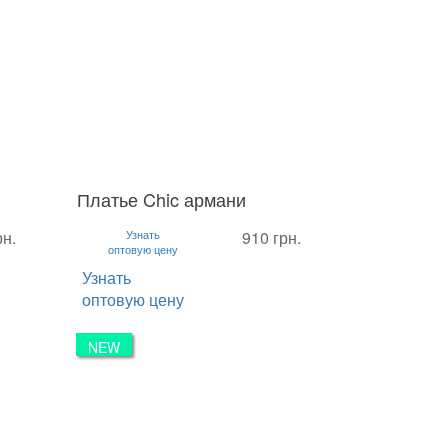
Платье Chic армани
S
M
L
рн.
Узнать
910 грн.
оптовую цену
Узнать
оптовую цену
NEW