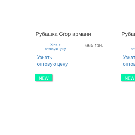
Рубашка Crop армани
Руба
S
M
L
S
M
Узнать
665 грн.
оптовую цену
оп
Узнать
Узна
оптовую цену
опто
NEW
NEW