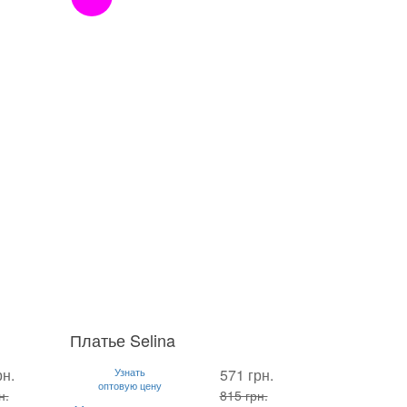
Платье Selina
S
M
L
рн.
Узнать
571 грн.
оптовую цену
н.
815 грн.