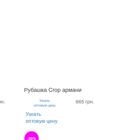
Рубашка Crop армани
S
M
L
рн.
Узнать
665 грн.
оптовую цену
Узнать
оптовую цену
-30%