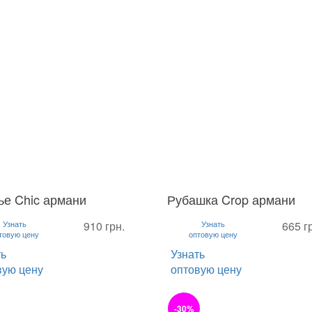
ье Chic армани
Рубашка Crop армани
L
S
M
L
Узнать
910 грн.
Узнать
665 г
товую цену
оптовую цену
ть
Узнать
вую цену
оптовую цену
-30%