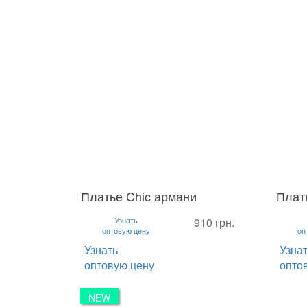
Платье Chic армани
Плат
S
M
L
S
M
Узнать
910 грн.
оптовую цену
оп
Узнать
Узна
оптовую цену
опто
NEW