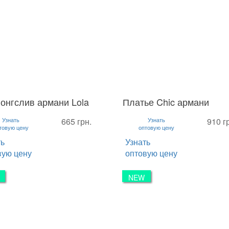
лонгслив армани Lola
Платье Chic армани
L
S
M
L
Узнать
665 грн.
Узнать
910 г
товую цену
оптовую цену
ть
Узнать
вую цену
оптовую цену
NEW