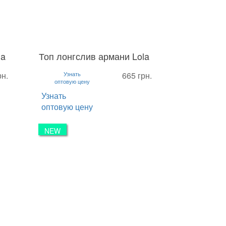
la
Топ лонгслив армани Lola
S
M
L
рн.
Узнать
665 грн.
оптовую цену
Узнать
оптовую цену
NEW