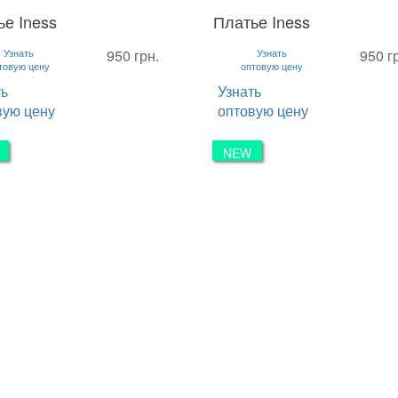
ье Iness
Платье Iness
L
M
L
Узнать
950 грн.
Узнать
950 г
товую цену
оптовую цену
ть
Узнать
вую цену
оптовую цену
NEW