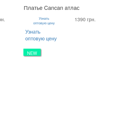
Платье Cancan атлас
S
M
L
рн.
Узнать
1390 грн.
оптовую цену
Узнать
оптовую цену
NEW