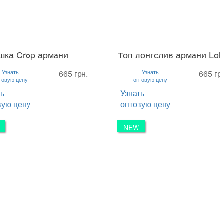
шка Crop армани
Топ лонгслив армани Lo
L
S
M
L
Узнать
665 грн.
Узнать
665 г
товую цену
оптовую цену
ть
Узнать
вую цену
оптовую цену
NEW