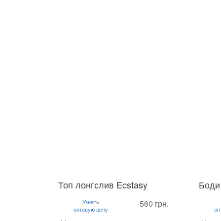
Топ лонгслив Ecstasy
Боди
S
M
L
S
M
Узнать
560 грн.
оптовую цену
оп