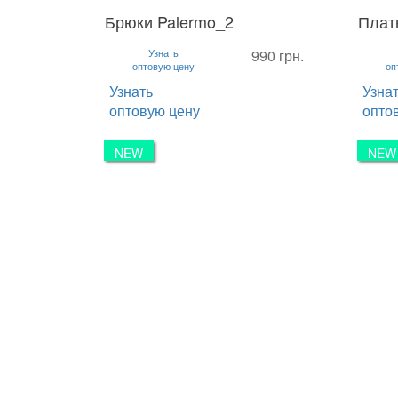
Брюки Palermo_2
Плат
S
M
L
XL
S
M
Узнать
990 грн.
оптовую цену
оп
Узнать
Узна
оптовую цену
опто
NEW
NEW