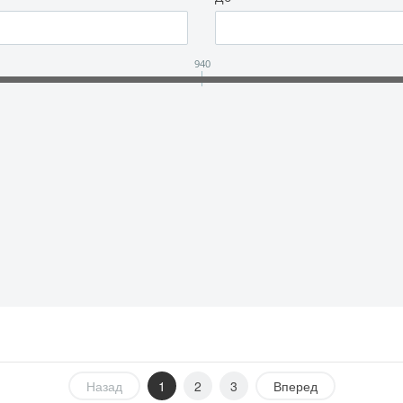
940
Назад
1
2
3
Вперед