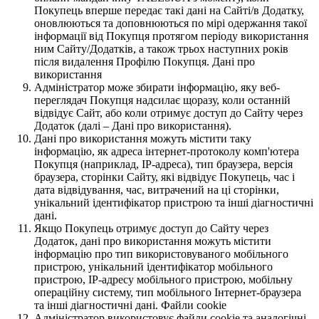
Покупець вперше передає такі дані на Сайті/в Додатку,
оновлюються та доповнюються по мірі одержання такої
інформації від Покупця протягом періоду використання
ним Сайту/Додатків, а також трьох наступних років
після видалення Профілю Покупця. Дані про
використання
Адміністратор може збирати інформацію, яку веб-
переглядач Покупця надсилає щоразу, коли останній
відвідує Сайт, або коли отримує доступ до Сайту через
Додаток (далі – Дані про використання).
Дані про використання можуть містити таку
інформацію, як адреса інтернет-протоколу комп'ютера
Покупця (наприклад, IP-адреса), тип браузера, версія
браузера, сторінки Сайту, які відвідує Покупець, час і
дата відвідування, час, витрачений на ці сторінки,
унікальний ідентифікатор пристрою та інші діагностичні
дані.
Якщо Покупець отримує доступ до Сайту через
Додаток, дані про використання можуть містити
інформацію про тип використовуваного мобільного
пристрою, унікальний ідентифікатор мобільного
пристрою, IP-адресу мобільного пристрою, мобільну
операційну систему, тип мобільного Інтернет-браузера
та інші діагностичні дані. Файли cookie
Адміністратор використовує файли cookie та аналогічні