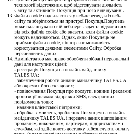
технології відстеження, щоб відстежувати діяльність
Сайту та активність Покупців при його відвідуванні.
Файли cookie надсилаються у веб-переглядач із веб-
сайту та зберігаються на пристрої Покупця.Покупець
може налаштувати свій веб-переглядач та відмовитися
від всіх файлів cookie або вказати, коли файли cookie
можуть надсилаються. Однак, якщо Покупець не
приймає файли cookie, він втрачає можливість
користуватися деякими елементами Сайту. Обробка
персональних даних
Адміністратор має право обробляти зібрані персональні
дані для наступних цілей:
- реєстрація Покупця на онлайн-майданчику
TALES.UA;
- забезпечення роботи онлайн-майданчику TALES.UA
або окремих його складових;
- повідомлення Покупця про послуги, новини і рекламні
пропозиції шляхом відправки SMS, електронних
повідомлень тощо;
- надання клієнтської підтримки;
- обробка замовлень, зроблених Покупцем на онлайн-
майданчику TALES.UA, і передача даних відповідним
продавцям, виконавцям, партнерам, підприємствам і
службам, які здійснюють доставку, забезпечують оплату