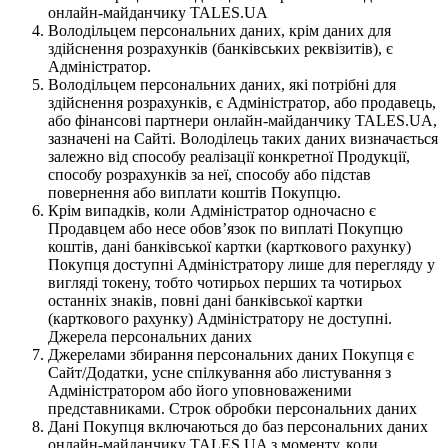
онлайн-майданчику TALES.UA
Володільцем персональних даних, крім даних для
здійснення розрахунків (банківських реквізитів), є
Адміністратор.
Володільцем персональних даних, які потрібні для
здійснення розрахунків, є Адміністратор, або продавець,
або фінансові партнери онлайн-майданчику TALES.UA,
зазначені на Сайті. Володілець таких даних визначається
залежно від способу реалізації конкретної Продукції,
способу розрахунків за неї, способу або підстав
повернення або виплати коштів Покупцю.
Крім випадків, коли Адміністратор одночасно є
Продавцем або несе обов’язок по виплаті Покупцю
коштів, дані банківської картки (карткового рахунку)
Покупця доступні Адміністратору лише для перегляду у
вигляді токену, тобто чотирьох перших та чотирьох
останніх знаків, повні дані банківської картки
(карткового рахунку) Адміністратору не доступні.
Джерела персональних даних
Джерелами збирання персональних даних Покупця є
Сайт/Додатки, усне спілкування або листування з
Адміністратором або його уповноваженими
представниками. Строк обробки персональних даних
Дані Покупця включаються до баз персональних даних
онлайн-майданчику TALES.UA з моменту, коли