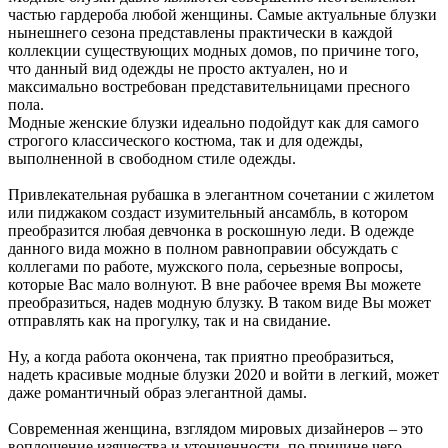
частью гардероба любой женщины. Самые актуальные блузки
нынешнего сезона представлены практически в каждой
коллекции существующих модных домов, по причине того,
что данный вид одежды не просто актуален, но и
максимально востребован представительницами пресного
пола.
Модные женские блузки идеально подойдут как для самого
строгого классического костюма, так и для одежды,
выполненной в свободном стиле одежды.
Привлекательная рубашка в элегантном сочетании с жилетом
или пиджаком создаст изумительный ансамбль, в котором
преобразится любая девчонка в роскошную леди. В одежде
данного вида можно в полном равноправии обсуждать с
коллегами по работе, мужского пола, серьезные вопросы,
которые Вас мало волнуют. В вне рабочее время Вы можете
преобразиться, надев модную блузку. В таком виде Вы может
отправлять как на прогулку, так и на свидание.
Ну, а когда работа окончена, так приятно преобразиться,
надеть красивые модные блузки 2020 и войти в легкий, может
даже романтичный образ элегантной дамы.
Современная женщина, взглядом мировых дизайнеров – это
воплощение изящества и утонченности, по причине чего