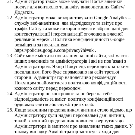
Адміністратор також може залучати Постачальників
послуг для контролю та аналізу використання Сайту/
Додатків.
Адміністратор може використовувати Google Analytics –
службу веб-аналітики, яка відслідковує та звітує про
трафік Сайту та може використовувати зібрані дані для
контекстуалізації і персоналізації оголошень власної
рекламної мережі. Політика конфіденційності Google
розміщена за посиланням:
https://policies.google.com/privacy?hl=uk .
Сайт може містити посилання на інші сайти, які мають
інших власників та адміністраторів і які не пов’язані з
Адміністратором. Якщо Покупець переходить за таким
посиланням, його буде спрямовано на сайт третьої
сторони. Адміністратор наполегливо рекомендує
Покупцям знайомитися з політикою конфіденційності
кожного сайту перед переходом.
Адміністратор не контролює та не бере на себе
відповідальність за вміст, політику конфіденційності
будь-яких сайтів або служб третіх осіб.
Якщо законним представникам дитини стало відомо, що
Адміністратору були надані персональні дані дитини,
такий законний представник повинен звернутися до
Адміністратора із запитом про видалення таких даних. У
такому випадку Адміністратор застосує заходи для