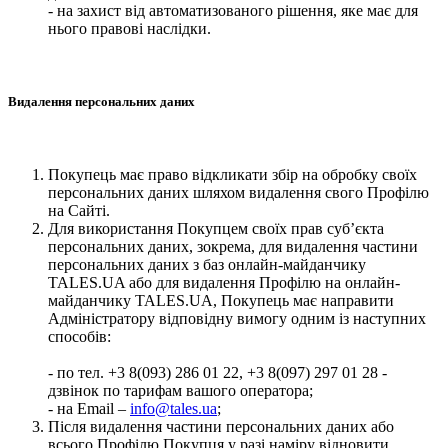
- на захист від автоматизованого рішення, яке має для
нього правові наслідки.
Видалення персональних даних
Покупець має право відкликати збір на обробку своїх
персональних даних шляхом видалення свого Профілю
на Сайті.
Для використання Покупцем своїх прав суб’єкта
персональних даних, зокрема, для видалення частини
персональних даних з баз онлайн-майданчику
TALES.UA або для видалення Профілю на онлайн-
майданчику TALES.UA, Покупець має направити
Адміністратору відповідну вимогу одним із наступних
способів:
- по тел. +3 8(093) 286 01 22, +3 8(097) 297 01 28 -
дзвінок по тарифам вашого оператора;
- на Email –
info@tales.ua
;
Після видалення частини персональних даних або
всього Профілю Покупця у разі наміру відновити