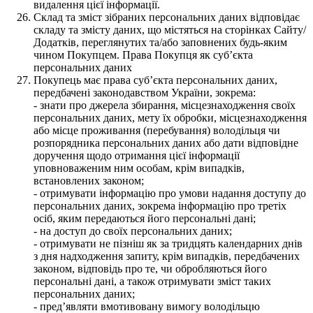
видалення цієї інформації.
Склад та зміст зібраних персональних даних відповідає
складу та змісту даних, що містяться на сторінках Сайту/
Додатків, переглянутих та/або заповнених будь-яким
чином Покупцем. Права Покупця як суб’єкта
персональних даних
Покупець має права суб’єкта персональних даних,
передбачені законодавством України, зокрема:
- знати про джерела збирання, місцезнаходження своїх
персональних даних, мету їх обробки, місцезнаходження
або місце проживання (перебування) володільця чи
розпорядника персональних даних або дати відповідне
доручення щодо отримання цієї інформації
уповноваженим ним особам, крім випадків,
встановлених законом;
- отримувати інформацію про умови надання доступу до
персональних даних, зокрема інформацію про третіх
осіб, яким передаються його персональні дані;
- на доступ до своїх персональних даних;
- отримувати не пізніш як за тридцять календарних днів
з дня надходження запиту, крім випадків, передбачених
законом, відповідь про те, чи обробляються його
персональні дані, а також отримувати зміст таких
персональних даних;
- пред’являти вмотивовану вимогу володільцю