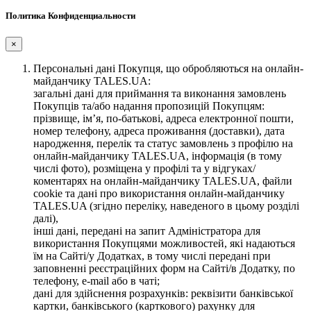
Политика Конфиденциальности
×
Персональні дані Покупця, що обробляються на онлайн-
майданчику TALES.UA:
загальні дані для приймання та виконання замовлень
Покупців та/або надання пропозицій Покупцям:
прізвище, ім’я, по-батькові, адреса електронної пошти,
номер телефону, адреса проживання (доставки), дата
народження, перелік та статус замовлень з профілю на
онлайн-майданчику TALES.UA, інформація (в тому
числі фото), розміщена у профілі та у відгуках/
коментарях на онлайн-майданчику TALES.UA, файли
cookie та дані про використання онлайн-майданчику
TALES.UA (згідно переліку, наведеного в цьому розділі
далі),
інші дані, передані на запит Адміністратора для
використання Покупцями можливостей, які надаються
їм на Сайті/у Додатках, в тому числі передані при
заповненні реєстраційних форм на Сайті/в Додатку, по
телефону, e-mail або в чаті;
дані для здійснення розрахунків: реквізити банківської
картки, банківського (карткового) рахунку для