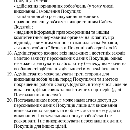
Покупця з метою:
- здійснення юридичних зобов'язань (у тому числі
виконання Замовлення Покупця);
- запобігання або розслідування можливих
правопорушень у зв'язку з використанням Сайту/
Додатків;
- надання інформації правоохоронним та іншим
компетентним державним органам на їх запит, що
відповідає вимогам чинного законодавства України;
- захист особистої безпеки Покупців або третіх осіб.
Адміністратор вживає всіх належних і достатніх заходів
з метою захисту персональних даних Покупців, однак
не може гарантувати їх абсолютну безпеку, зважаючи на
особливості здійснення діяльності в мережі Інтернет.
Адміністратор може залучати треті сторони для
виконання зобов’язань перед Покупцями та з метою
покращення роботи Сайту/Додатків, в тому числі, але не
виключно, фінансових та логістичних партнерів (далі –
Постачальники послуг).
Постачальникам послуг може надаватися доступ до
персональних даних Покупців лише для виконання
вищевказаних завдань та в об’ємі, достатньому для їх
виконання. Постачальники послуг зобов’язані не
розкривати і не використовувати персональних даних
Покупців для інших цілей.