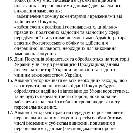
тощо, (в тому числі іноземним суб'єктам відносин,
пов'язаних з персональними даними) для належного
виконання замовлення;
- забезпечення обміну коментарями / враженнями від
здійснених Покупок;
- забезпечення реалізації господарських, цивільно-
правових, податкових відносин та відносин у сфері,
передбаченої статутними документами Адміністратора,
ведення бухгалтерського обліку та здійснення
операційної діяльності, необхідних для виконання
замовлень Покупців.
Дані Покупців збираються та обробляються на території
України у зв'язку з реалізацією Продукції/наданням
послуг на території України виключно та згідно з
чинним законодавством України.
Адміністратор вживатиме всіх необхідних заходів, щоб
гарантувати, що персональні дані Покупця будуть
оброблятися надійно і відповідно до Угоди користувача,
та не будуть передані третій стороні, доки вона не
забезпечить належні засоби контролю щодо захисту
персональних даних.
Адміністратор має право на передачу та розголошення
персональних даних Покупців третім особам (в тому
числі іноземним суб'єктам відносин, пов'язаних з
персональними даними) без повідомлення про це