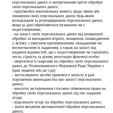
персональних даних із запереченням проти обробки
своїх персональних даних;
- пред'являти вмотивовану вимогу щодо зміни або
знищення своїх персональних даних будь-яким
володільцем та розпорядником персональних даних,
якщо ці дані обробляються незаконно чи є
недостовірними;
- на захист своїх персональних даних від незаконної
обробки та випадкової втрати, знищення, пошкодження
у зв'язку з умисним приховуванням, ненаданням чи
несвоєчасним їх наданням, а також на захист від
надання відомостей, що є недостовірними чи ганьблять
честь, гідність та ділову репутацію фізичної особи;
- звертатися із скаргами на обробку своїх персональних
даних до Уповноваженого Верховної Ради України з
прав людини або до суду;
- застосовувати засоби правового захисту в разі
порушення законодавства про захист персональних
даних;
- вносити застереження стосовно обмеження права на
обробку своїх персональних даних під час надання
згоди;
- відкликати згоду на обробку персональних даних;
- знати механізм автоматичної обробки персональних
даних;