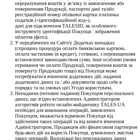
перерахування коштів у зв’язку із замовленням або
поверненням Продукції, паспортні дані та/або
реєстраційний номер облікової картки платника
податків («ідентифікаційний код»),
дані для підключення TALESID, як особливого
інструменту ідентифікації Покупця : зображення
обличчя (фото).
У передбачених на Сайті/у Додатках випадках
(спрощена процедура оплати банківською карткою,
оплата частинами (в кредит), готівкою, з перевищенням
встановленої законодавством суми, інші особливі умови
отримання чи оплати Продукції, повернення коштів за
повернуту Продукцію тощо) від Покупця може
потребуватися вчинення додаткових дій, надання
додаткових даних та / або документів щодо себе в
порядку та на умовах цієї Угоди користувача.
Ненадання (неповне надання) Покупцем персональних
даних, що згідно встановлених Адміністратором
алгоритмів роботи онлайн-майданчику TALES.UA
необхідні для виконання операцій, замовлених
Покупцем, вважається відмовою Покупця від
здійснення таких операцій та від вимоги вчинення
Адміністратором, Продавцем або фінансовим партнером
будь-яких дій на користь Покупця, зумовлених змістом
таких операцій. Володільці баз персональних даних