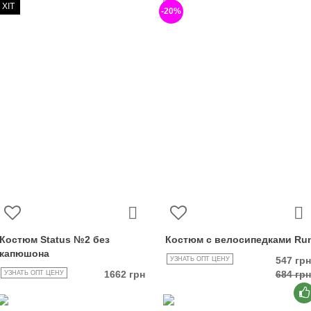
ХІТ
-20%
Костюм Status №2 без
Костюм c велосипедками Ru
капюшона
547 грн
УЗНАТЬ ОПТ ЦЕНУ
1662 грн
684 грн
УЗНАТЬ ОПТ ЦЕНУ