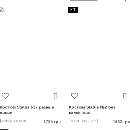
ХІТ
Костюм Status №7 резные
Костюм Status №2 без
линии
капюшона
1785 грн
1662 грн
УЗНАТЬ ОПТ ЦЕНУ
УЗНАТЬ ОПТ ЦЕНУ