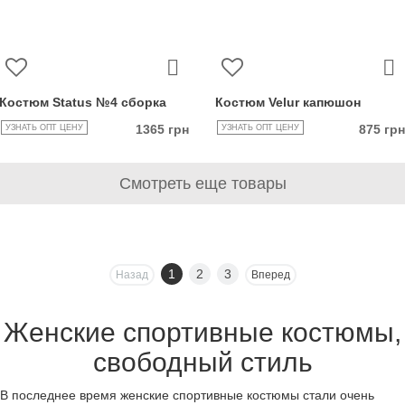
Костюм Status №4 сборка
Костюм Velur капюшон
1365 грн
875 грн
УЗНАТЬ ОПТ ЦЕНУ
УЗНАТЬ ОПТ ЦЕНУ
Смотреть еще товары
1
2
3
Назад
Вперед
Женские спортивные костюмы,
свободный стиль
В последнее время женские спортивные костюмы стали очень