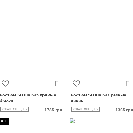
Костюм Status №5 прямые
Костюм Status №7 резные
брюки
линии
1785 грн
1365 грн
УЗНАТЬ ОПТ ЦЕНУ
УЗНАТЬ ОПТ ЦЕНУ
ХІТ