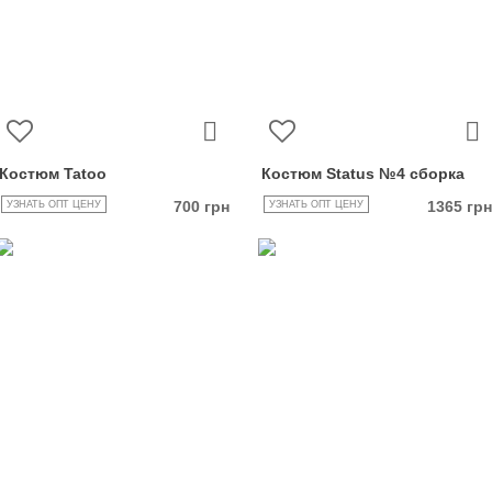
Костюм Tatoo
Костюм Status №4 сборка
700 грн
1365 грн
УЗНАТЬ ОПТ ЦЕНУ
УЗНАТЬ ОПТ ЦЕНУ