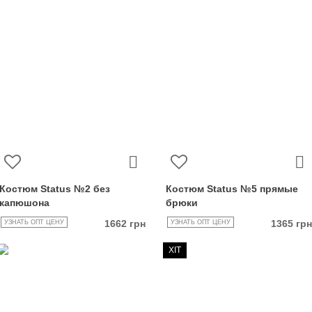
Костюм Status №2 без
Костюм Status №5 прямые
капюшона
брюки
1662 грн
1365 грн
УЗНАТЬ ОПТ ЦЕНУ
УЗНАТЬ ОПТ ЦЕНУ
ХІТ