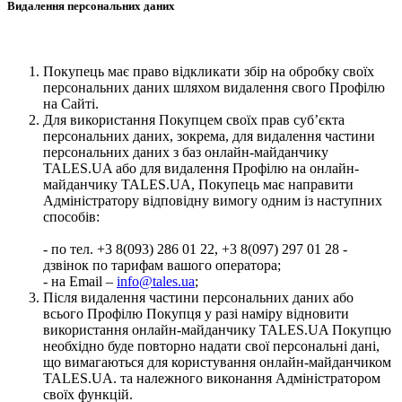
Видалення персональних даних
Покупець має право відкликати збір на обробку своїх
персональних даних шляхом видалення свого Профілю
на Сайті.
Для використання Покупцем своїх прав суб’єкта
персональних даних, зокрема, для видалення частини
персональних даних з баз онлайн-майданчику
TALES.UA або для видалення Профілю на онлайн-
майданчику TALES.UA, Покупець має направити
Адміністратору відповідну вимогу одним із наступних
способів:
- по тел. +3 8(093) 286 01 22, +3 8(097) 297 01 28 -
дзвінок по тарифам вашого оператора;
- на Email –
info@tales.ua
;
Після видалення частини персональних даних або
всього Профілю Покупця у разі наміру відновити
використання онлайн-майданчику TALES.UA Покупцю
необхідно буде повторно надати свої персональні дані,
що вимагаються для користування онлайн-майданчиком
TALES.UA. та належного виконання Адміністратором
своїх функцій.