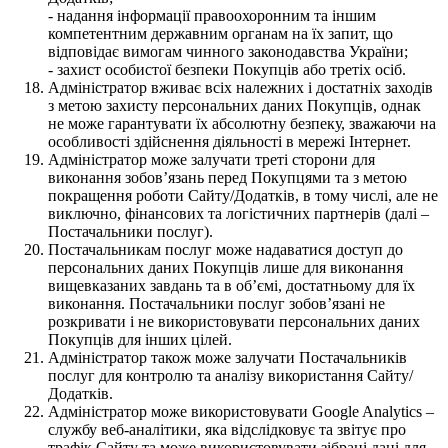
- надання інформації правоохоронним та іншим
компетентним державним органам на їх запит, що
відповідає вимогам чинного законодавства України;
- захист особистої безпеки Покупців або третіх осіб.
Адміністратор вживає всіх належних і достатніх заходів
з метою захисту персональних даних Покупців, однак
не може гарантувати їх абсолютну безпеку, зважаючи на
особливості здійснення діяльності в мережі Інтернет.
Адміністратор може залучати треті сторони для
виконання зобов’язань перед Покупцями та з метою
покращення роботи Сайту/Додатків, в тому числі, але не
виключно, фінансових та логістичних партнерів (далі –
Постачальники послуг).
Постачальникам послуг може надаватися доступ до
персональних даних Покупців лише для виконання
вищевказаних завдань та в об’ємі, достатньому для їх
виконання. Постачальники послуг зобов’язані не
розкривати і не використовувати персональних даних
Покупців для інших цілей.
Адміністратор також може залучати Постачальників
послуг для контролю та аналізу використання Сайту/
Додатків.
Адміністратор може використовувати Google Analytics –
службу веб-аналітики, яка відслідковує та звітує про
трафік Сайту та може використовувати зібрані дані для