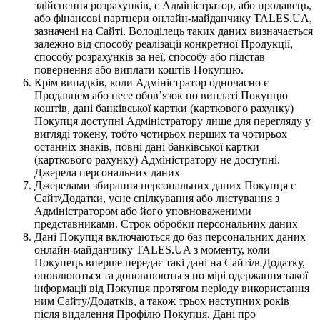
здійснення розрахунків, є Адміністратор, або продавець,
або фінансові партнери онлайн-майданчику TALES.UA,
зазначені на Сайті. Володілець таких даних визначається
залежно від способу реалізації конкретної Продукції,
способу розрахунків за неї, способу або підстав
повернення або виплати коштів Покупцю.
Крім випадків, коли Адміністратор одночасно є
Продавцем або несе обов’язок по виплаті Покупцю
коштів, дані банківської картки (карткового рахунку)
Покупця доступні Адміністратору лише для перегляду у
вигляді токену, тобто чотирьох перших та чотирьох
останніх знаків, повні дані банківської картки
(карткового рахунку) Адміністратору не доступні.
Джерела персональних даних
Джерелами збирання персональних даних Покупця є
Сайт/Додатки, усне спілкування або листування з
Адміністратором або його уповноваженими
представниками. Строк обробки персональних даних
Дані Покупця включаються до баз персональних даних
онлайн-майданчику TALES.UA з моменту, коли
Покупець вперше передає такі дані на Сайті/в Додатку,
оновлюються та доповнюються по мірі одержання такої
інформації від Покупця протягом періоду використання
ним Сайту/Додатків, а також трьох наступних років
після видалення Профілю Покупця. Дані про