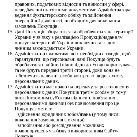
правових, податкових відносин та відносин у сфері,
передбаченої статутними документами Адміністратора,
ведення бухгалтерського обліку та здійснення
операційної діяльності, необхідних для виконання
замовлень Покупців.
Дані Покупців збираються та обробляються на території
України у зв'язку з реалізацією Продукції/наданням
послуг на території України виключно та згідно з
чинним законодавством України.
Адміністратор вживатиме всіх необхідних заходів, щоб
гарантувати, що персональні дані Покупця будуть
оброблятися надійно і відповідно до Угоди користувача,
та не будуть передані третій стороні, доки вона не
забезпечить належні засоби контролю щодо захисту
персональних даних.
Адміністратор має право на передачу та розголошення
персональних даних Покупців третім особам (в тому
числі іноземним суб'єктам відносин, пов'язаних з
персональними даними) без повідомлення про це
Покупця з метою:
- здійснення юридичних зобов'язань (у тому числі
виконання Замовлення Покупця);
- запобігання або розслідування можливих
правопорушень у зв'язку з використанням Сайту/
Додатків;