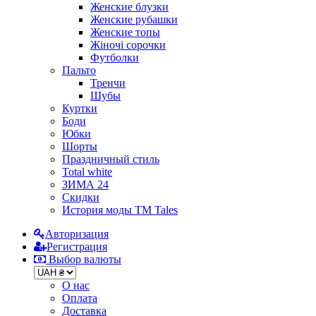
Женские блузки
Женские рубашки
Женские топы
Жіночі сорочки
Футболки
Пальто
Тренчи
Шубы
Куртки
Боди
Юбки
Шорты
Праздничный стиль
Total white
ЗИМА 24
Скидки
История моды ТМ Tales
Авторизация
Регистрация
Выбор валюты
О нас
Оплата
Доставка