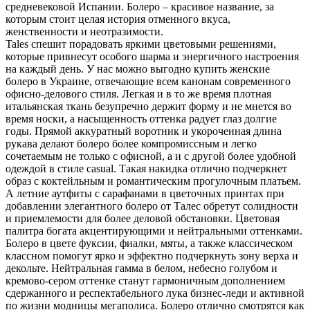
средневековой Испании. Болеро – красивое название, за
которым стоит целая история отменного вкуса,
женственности и неотразимости.
Tales спешит порадовать яркими цветовыми решениями,
которые привнесут особого шарма и энергичного настроения
на каждый день. У нас можно выгодно купить женские
болеро в Украине, отвечающие всем канонам современного
офисно-делового стиля. Легкая и в то же время плотная
итальянская ткань безупречно держит форму и не мнется во
время носки, а насыщенность оттенка радует глаз долгие
годы. Прямой аккуратный воротник и укороченная длина
рукава делают болеро более компромиссным и легко
сочетаемым не только с офисной, а и с другой более удобной
одеждой в стиле сasual. Такая накидка отлично подчеркнет
образ с коктейльным и романтическим прогулочным платьем.
А летние аутфиты с сарафанами в цветочных принтах при
добавлении элегантного болеро от Талес обретут солидности
и приемлемости для более деловой обстановки. Цветовая
палитра богата акцентирующими и нейтральными оттенками.
Болеро в цвете фуксии, фиалки, мяты, а также классическом
классном помогут ярко и эффектно подчеркнуть зону верха и
декольте. Нейтральная гамма в белом, небесно голубом и
кремово-сером оттенке станут гармоничным дополнением
сдержанного и респектабельного лука бизнес-леди и активной
по жизни модницы мегаполиса. Болеро отлично смотрятся как