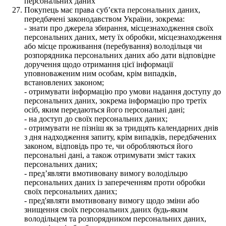
персональних даних
Покупець має права суб’єкта персональних даних,
передбачені законодавством України, зокрема:
- знати про джерела збирання, місцезнаходження своїх
персональних даних, мету їх обробки, місцезнаходження
або місце проживання (перебування) володільця чи
розпорядника персональних даних або дати відповідне
доручення щодо отримання цієї інформації
уповноваженим ним особам, крім випадків,
встановлених законом;
- отримувати інформацію про умови надання доступу до
персональних даних, зокрема інформацію про третіх
осіб, яким передаються його персональні дані;
- на доступ до своїх персональних даних;
- отримувати не пізніш як за тридцять календарних днів
з дня надходження запиту, крім випадків, передбачених
законом, відповідь про те, чи обробляються його
персональні дані, а також отримувати зміст таких
персональних даних;
- пред’являти вмотивовану вимогу володільцю
персональних даних із запереченням проти обробки
своїх персональних даних;
- пред'являти вмотивовану вимогу щодо зміни або
знищення своїх персональних даних будь-яким
володільцем та розпорядником персональних даних,