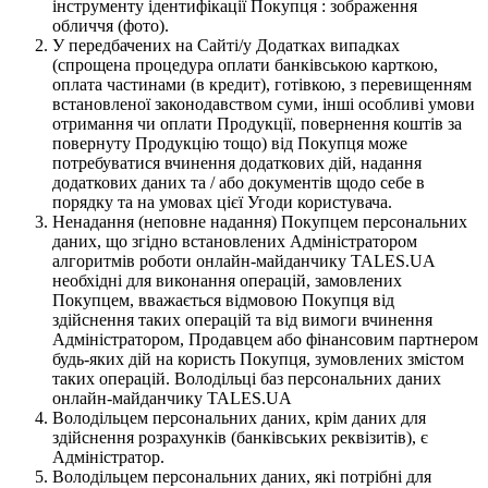
інструменту ідентифікації Покупця : зображення
обличчя (фото).
У передбачених на Сайті/у Додатках випадках
(спрощена процедура оплати банківською карткою,
оплата частинами (в кредит), готівкою, з перевищенням
встановленої законодавством суми, інші особливі умови
отримання чи оплати Продукції, повернення коштів за
повернуту Продукцію тощо) від Покупця може
потребуватися вчинення додаткових дій, надання
додаткових даних та / або документів щодо себе в
порядку та на умовах цієї Угоди користувача.
Ненадання (неповне надання) Покупцем персональних
даних, що згідно встановлених Адміністратором
алгоритмів роботи онлайн-майданчику TALES.UA
необхідні для виконання операцій, замовлених
Покупцем, вважається відмовою Покупця від
здійснення таких операцій та від вимоги вчинення
Адміністратором, Продавцем або фінансовим партнером
будь-яких дій на користь Покупця, зумовлених змістом
таких операцій. Володільці баз персональних даних
онлайн-майданчику TALES.UA
Володільцем персональних даних, крім даних для
здійснення розрахунків (банківських реквізитів), є
Адміністратор.
Володільцем персональних даних, які потрібні для