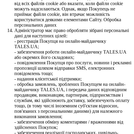
від всіх файлів cookie або вказати, коли файли cookie
можуть надсилаються. Однак, якщо Покупець не
приймає файли cookie, він втрачає можливість
користуватися деякими елементами Сайту. Обробка
персональних даних
Адміністратор має право обробляти зібрані персональні
дані для наступних цілей:
- реєстрація Покупця на онлайн-майданчику
TALES.UA;
- забезпечення роботи онлайн-майданчику TALES.UA
або окремих його складових;
- повідомлення Покупця про послуги, новини і рекламні
пропозиції шляхом відправки SMS, електронних
повідомлень тощо;
- надання клієнтської підтримки;
- обробка замовлень, зроблених Покупцем на онлайн-
майданчику TALES.UA, і передача даних відповідним
продавцям, виконавцям, партнерам, підприємствам і
службам, які здійснюють доставку, забезпечують оплату
тощо, (в тому числі іноземним суб'єктам відносин,
пов'язаних з персональними даними) для належного
виконання замовлення;
- забезпечення обміну коментарями / враженнями від
здійснених Покупок;
- забезпечення реалізації господарських, цивільно-