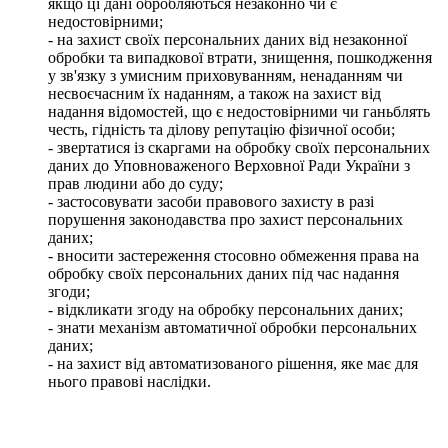
якщо ці дані обробляються незаконно чи є
недостовірними;
- на захист своїх персональних даних від незаконної
обробки та випадкової втрати, знищення, пошкодження
у зв'язку з умисним приховуванням, ненаданням чи
несвоєчасним їх наданням, а також на захист від
надання відомостей, що є недостовірними чи ганьблять
честь, гідність та ділову репутацію фізичної особи;
- звертатися із скаргами на обробку своїх персональних
даних до Уповноваженого Верховної Ради України з
прав людини або до суду;
- застосовувати засоби правового захисту в разі
порушення законодавства про захист персональних
даних;
- вносити застереження стосовно обмеження права на
обробку своїх персональних даних під час надання
згоди;
- відкликати згоду на обробку персональних даних;
- знати механізм автоматичної обробки персональних
даних;
- на захист від автоматизованого рішення, яке має для
нього правові наслідки.