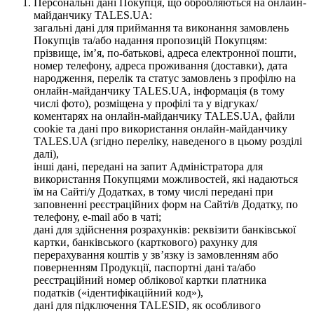
Персональні дані Покупця, що обробляються на онлайн-
майданчику TALES.UA:
загальні дані для приймання та виконання замовлень
Покупців та/або надання пропозицій Покупцям:
прізвище, ім’я, по-батькові, адреса електронної пошти,
номер телефону, адреса проживання (доставки), дата
народження, перелік та статус замовлень з профілю на
онлайн-майданчику TALES.UA, інформація (в тому
числі фото), розміщена у профілі та у відгуках/
коментарях на онлайн-майданчику TALES.UA, файли
cookie та дані про використання онлайн-майданчику
TALES.UA (згідно переліку, наведеного в цьому розділі
далі),
інші дані, передані на запит Адміністратора для
використання Покупцями можливостей, які надаються
їм на Сайті/у Додатках, в тому числі передані при
заповненні реєстраційних форм на Сайті/в Додатку, по
телефону, e-mail або в чаті;
дані для здійснення розрахунків: реквізити банківської
картки, банківського (карткового) рахунку для
перерахування коштів у зв’язку із замовленням або
поверненням Продукції, паспортні дані та/або
реєстраційний номер облікової картки платника
податків («ідентифікаційний код»),
дані для підключення TALESID, як особливого