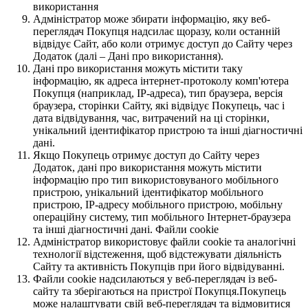
використання
Адміністратор може збирати інформацію, яку веб-
переглядач Покупця надсилає щоразу, коли останній
відвідує Сайт, або коли отримує доступ до Сайту через
Додаток (далі – Дані про використання).
Дані про використання можуть містити таку
інформацію, як адреса інтернет-протоколу комп'ютера
Покупця (наприклад, IP-адреса), тип браузера, версія
браузера, сторінки Сайту, які відвідує Покупець, час і
дата відвідування, час, витрачений на ці сторінки,
унікальний ідентифікатор пристрою та інші діагностичні
дані.
Якщо Покупець отримує доступ до Сайту через
Додаток, дані про використання можуть містити
інформацію про тип використовуваного мобільного
пристрою, унікальний ідентифікатор мобільного
пристрою, IP-адресу мобільного пристрою, мобільну
операційну систему, тип мобільного Інтернет-браузера
та інші діагностичні дані. Файли cookie
Адміністратор використовує файли cookie та аналогічні
технології відстеження, щоб відстежувати діяльність
Сайту та активність Покупців при його відвідуванні.
Файли cookie надсилаються у веб-переглядач із веб-
сайту та зберігаються на пристрої Покупця.Покупець
може налаштувати свій веб-переглядач та відмовитися