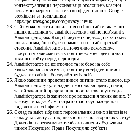
контекстуалізації і персоналізації оголошень власної
рекламної мережі. Політика конфіденційності Google
розміщена за посиланням:
https://policies.google.com/privacy?hl=uk .
Сайт може містити посилання на інші сайти, які мають
інших власників та адміністраторів і які не пов’язані з
Адміністратором. Якщо Покупець переходить за таким
посиланням, його буде спрямовано на сайт третьої
сторони. Адміністратор наполегливо рекомендує
Покупцям знайомитися з політикою конфіденційності
кожного сайту перед переходом.
Адміністратор не контролює та не бере на себе
відповідальність за вміст, політику конфіденційності
будь-яких сайтів або служб третіх осіб.
Якщо законним представникам дитини стало відомо, що
Адміністратору були надані персональні дані дитини,
такий законний представник повинен звернутися до
Адміністратора із запитом про видалення таких даних. У
такому випадку Адміністратор застосує заходи для
видалення цієї інформації.
Склад та зміст зібраних персональних даних відповідає
складу та змісту даних, що містяться на сторінках Сайту/
Додатків, переглянутих та/або заповнених будь-яким
чином Покупцем. Права Покупця як суб’єкта