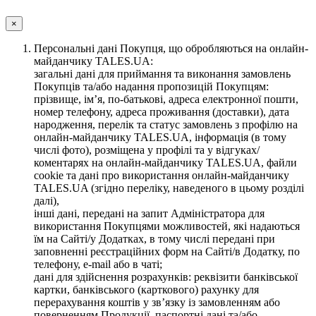
×
Персональні дані Покупця, що обробляються на онлайн-
майданчику TALES.UA:
загальні дані для приймання та виконання замовлень
Покупців та/або надання пропозицій Покупцям:
прізвище, ім’я, по-батькові, адреса електронної пошти,
номер телефону, адреса проживання (доставки), дата
народження, перелік та статус замовлень з профілю на
онлайн-майданчику TALES.UA, інформація (в тому
числі фото), розміщена у профілі та у відгуках/
коментарях на онлайн-майданчику TALES.UA, файли
cookie та дані про використання онлайн-майданчику
TALES.UA (згідно переліку, наведеного в цьому розділі
далі),
інші дані, передані на запит Адміністратора для
використання Покупцями можливостей, які надаються
їм на Сайті/у Додатках, в тому числі передані при
заповненні реєстраційних форм на Сайті/в Додатку, по
телефону, e-mail або в чаті;
дані для здійснення розрахунків: реквізити банківської
картки, банківського (карткового) рахунку для
перерахування коштів у зв’язку із замовленням або
поверненням Продукції, паспортні дані та/або