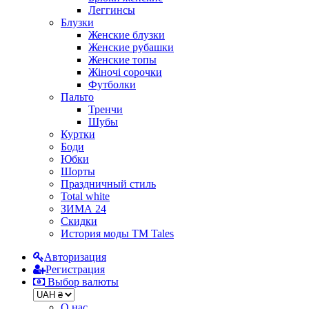
Леггинсы
Блузки
Женские блузки
Женские рубашки
Женские топы
Жіночі сорочки
Футболки
Пальто
Тренчи
Шубы
Куртки
Боди
Юбки
Шорты
Праздничный стиль
Total white
ЗИМА 24
Скидки
История моды ТМ Tales
Авторизация
Регистрация
Выбор валюты
О нас