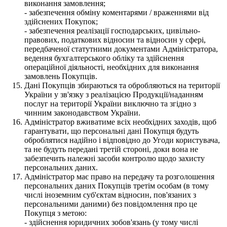
виконання замовлення;
- забезпечення обміну коментарями / враженнями від
здійснених Покупок;
- забезпечення реалізації господарських, цивільно-
правових, податкових відносин та відносин у сфері,
передбаченої статутними документами Адміністратора,
ведення бухгалтерського обліку та здійснення
операційної діяльності, необхідних для виконання
замовлень Покупців.
Дані Покупців збираються та обробляються на території
України у зв'язку з реалізацією Продукції/наданням
послуг на території України виключно та згідно з
чинним законодавством України.
Адміністратор вживатиме всіх необхідних заходів, щоб
гарантувати, що персональні дані Покупця будуть
оброблятися надійно і відповідно до Угоди користувача,
та не будуть передані третій стороні, доки вона не
забезпечить належні засоби контролю щодо захисту
персональних даних.
Адміністратор має право на передачу та розголошення
персональних даних Покупців третім особам (в тому
числі іноземним суб'єктам відносин, пов'язаних з
персональними даними) без повідомлення про це
Покупця з метою:
- здійснення юридичних зобов'язань (у тому числі