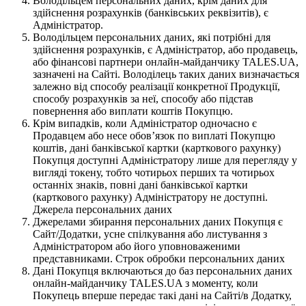
Володільцем персональних даних, крім даних для
здійснення розрахунків (банківських реквізитів), є
Адміністратор.
Володільцем персональних даних, які потрібні для
здійснення розрахунків, є Адміністратор, або продавець,
або фінансові партнери онлайн-майданчику TALES.UA,
зазначені на Сайті. Володілець таких даних визначається
залежно від способу реалізації конкретної Продукції,
способу розрахунків за неї, способу або підстав
повернення або виплати коштів Покупцю.
Крім випадків, коли Адміністратор одночасно є
Продавцем або несе обов’язок по виплаті Покупцю
коштів, дані банківської картки (карткового рахунку)
Покупця доступні Адміністратору лише для перегляду у
вигляді токену, тобто чотирьох перших та чотирьох
останніх знаків, повні дані банківської картки
(карткового рахунку) Адміністратору не доступні.
Джерела персональних даних
Джерелами збирання персональних даних Покупця є
Сайт/Додатки, усне спілкування або листування з
Адміністратором або його уповноваженими
представниками. Строк обробки персональних даних
Дані Покупця включаються до баз персональних даних
онлайн-майданчику TALES.UA з моменту, коли
Покупець вперше передає такі дані на Сайті/в Додатку,