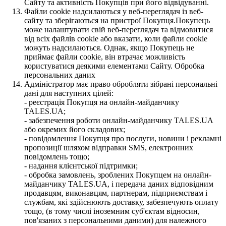
Сайту та активність Покупців при його відвідуванні.
Файли cookie надсилаються у веб-переглядач із веб-
сайту та зберігаються на пристрої Покупця.Покупець
може налаштувати свій веб-переглядач та відмовитися
від всіх файлів cookie або вказати, коли файли cookie
можуть надсилаються. Однак, якщо Покупець не
приймає файли cookie, він втрачає можливість
користуватися деякими елементами Сайту. Обробка
персональних даних
Адміністратор має право обробляти зібрані персональні
дані для наступних цілей:
- реєстрація Покупця на онлайн-майданчику
TALES.UA;
- забезпечення роботи онлайн-майданчику TALES.UA
або окремих його складових;
- повідомлення Покупця про послуги, новини і рекламні
пропозиції шляхом відправки SMS, електронних
повідомлень тощо;
- надання клієнтської підтримки;
- обробка замовлень, зроблених Покупцем на онлайн-
майданчику TALES.UA, і передача даних відповідним
продавцям, виконавцям, партнерам, підприємствам і
службам, які здійснюють доставку, забезпечують оплату
тощо, (в тому числі іноземним суб'єктам відносин,
пов'язаних з персональними даними) для належного