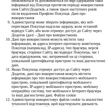
оновлюються та доповнюються по мірі одержання такої
інформації від Покупця протягом періоду використання
ним Сайту/Додатків, а також трьох наступних років
після видалення Профілю Покупця. Дані про
використання
Адміністратор може збирати інформацію, яку веб-
переглядач Покупця надсилає щоразу, коли останній
відвідує Сайт, або коли отримує доступ до Сайту через
Додаток (далі – Дані про використання).
Дані про використання можуть містити таку
інформацію, як адреса інтернет-протоколу комп'ютера
Покупця (наприклад, IP-адреса), тип браузера, версія
браузера, сторінки Сайту, які відвідує Покупець, час і
дата відвідування, час, витрачений на ці сторінки,
унікальний ідентифікатор пристрою та інші діагностичні
дані.
Якщо Покупець отримує доступ до Сайту через
Додаток, дані про використання можуть містити
інформацію про тип використовуваного мобільного
пристрою, унікальний ідентифікатор мобільного
пристрою, IP-адресу мобільного пристрою, мобільну
операційну систему, тип мобільного Інтернет-браузера
та інші діагностичні дані. Файли cookie
Адміністратор використовує файли cookie та аналогічні
технології відстеження, щоб відстежувати діяльність