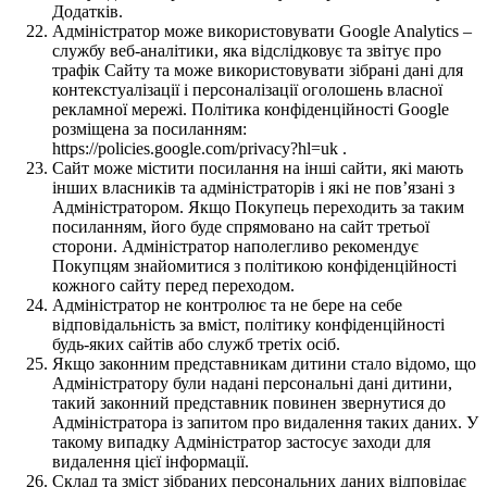
Додатків.
Адміністратор може використовувати Google Analytics –
службу веб-аналітики, яка відслідковує та звітує про
трафік Сайту та може використовувати зібрані дані для
контекстуалізації і персоналізації оголошень власної
рекламної мережі. Політика конфіденційності Google
розміщена за посиланням:
https://policies.google.com/privacy?hl=uk .
Сайт може містити посилання на інші сайти, які мають
інших власників та адміністраторів і які не пов’язані з
Адміністратором. Якщо Покупець переходить за таким
посиланням, його буде спрямовано на сайт третьої
сторони. Адміністратор наполегливо рекомендує
Покупцям знайомитися з політикою конфіденційності
кожного сайту перед переходом.
Адміністратор не контролює та не бере на себе
відповідальність за вміст, політику конфіденційності
будь-яких сайтів або служб третіх осіб.
Якщо законним представникам дитини стало відомо, що
Адміністратору були надані персональні дані дитини,
такий законний представник повинен звернутися до
Адміністратора із запитом про видалення таких даних. У
такому випадку Адміністратор застосує заходи для
видалення цієї інформації.
Склад та зміст зібраних персональних даних відповідає