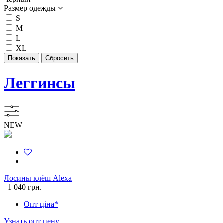
Размер одежды
S
M
L
XL
Леггинсы
NEW
Лосины клёш Alexa
1 040 грн.
Опт ціна*
Узнать опт цену