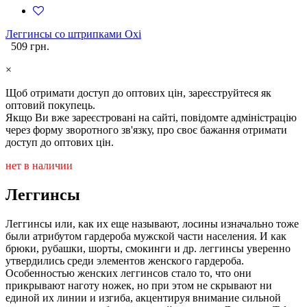
Леггинсы со штрипками Oxi
509 грн.
×
Щоб отримати доступ до оптових цін, зареєструйтеся як
оптовий покупець.
Якщо Ви вже зареєстровані на сайті, повідомте адміністрацію
через форму зворотного зв'язку, про своє бажання отримати
доступ до оптових цін.
нет в наличии
Леггинсы
Леггинсы или, как их еще называют, лосины изначально тоже
были атрибутом гардероба мужской части населения. И как
брюки, рубашки, шорты, смокинги и др. леггинсы уверенно
утвердились среди элементов женского гардероба.
Особенностью женских леггинсов стало то, что они
прикрывают наготу ножек, но при этом не скрывают ни
единой их линии и изгиба, акцентируя внимание сильной