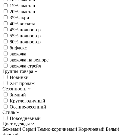
15% эластан
20% эластан
35% акрил
40% вискоза
45% полиэстер
55% полиэстер
80% полиэстер
бифлекс
экокожа
экокожа на велюре
экокожа стрейч
Группы товара
Новинки
Хит продаж
Сезонность
Зимний
Круглогодичный
Осенне-весенний
Стиль
Повседневный
Цвет одежды
Бежевый
Серый
Темно-коричневый
Коричневый
Белый
Черный