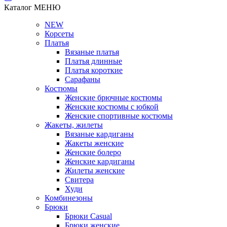
Каталог
МЕНЮ
NEW
Корсеты
Платья
Вязаные платья
Платья длинные
Платья короткие
Сарафаны
Костюмы
Женские брючные костюмы
Женские костюмы с юбкой
Женские спортивные костюмы
Жакеты, жилеты
Вязаные кардиганы
Жакеты женские
Женские болеро
Женские кардиганы
Жилеты женские
Свитера
Худи
Комбинезоны
Брюки
Брюки Casual
Брюки женские