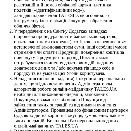
реєстраційний номер облікової картки платника
податків («ідентифікаційний код»),
дані для підключення TALESID, як особливого
інструменту ідентифікації Покупця : зображення
обличчя (фото).
У передбачених на Сайті/у Додатках випадках
(спрощена процедура оплати банківською карткою,
оплата частинами (в кредит), готівкою, з перевищенням
встановленої законодавством суми, інші особливі умови
отримання чи оплати Продукції, повернення коштів за
повернуту Продукцію тощо) від Покупця може
потребуватися вчинення додаткових дій, надання
додаткових даних та / або документів щодо себе в
порядку та на умовах цієї Угоди користувача.
Ненадання (неповне надання) Покупцем персональних
даних, що згідно встановлених Адміністратором
алгоритмів роботи онлайн-майданчику TALES.UA
необхідні для виконання операцій, замовлених
Покупцем, вважається відмовою Покупця від
здійснення таких операцій та від вимоги вчинення
Адміністратором, Продавцем або фінансовим партнером
будь-яких дій на користь Покупця, зумовлених змістом
таких операцій. Володільці баз персональних даних
онлайн-майданчику TALES.UA