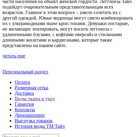
части населения на объект женской гордости. Леггинсы Tales
подойдут очаровательным представительницам всех
возрастов. Главное в этом вопросе – умело сочетать их с
другой одеждой. Юные модницы могут смело комбинировать
их с ультрамодными ныне кроп топами. Девушки постарше,
не желающие эпатировать, могут носить леггинсы с
удлиненными блузами, с кофтами оверсайз и стильными
длинными жилетами и кардиганами, которые также
представлены на нашем сайте.
читать еще
Персональный раздел
Оплата
Размерная сетка
Доставка
Виды ткани и уход
Гарантия
Контакты
Дропшиппинг
Выгрузка товаров
История моды ТМ Tales