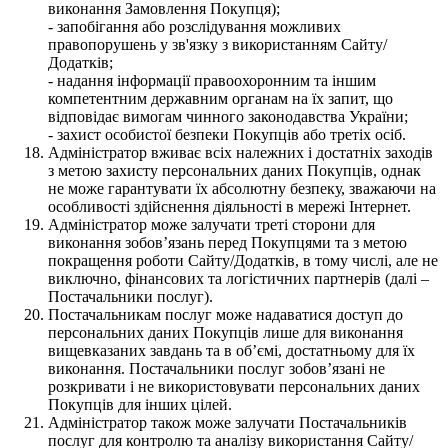
виконання Замовлення Покупця);
- запобігання або розслідування можливих
правопорушень у зв'язку з використанням Сайту/
Додатків;
- надання інформації правоохоронним та іншим
компетентним державним органам на їх запит, що
відповідає вимогам чинного законодавства України;
- захист особистої безпеки Покупців або третіх осіб.
Адміністратор вживає всіх належних і достатніх заходів
з метою захисту персональних даних Покупців, однак
не може гарантувати їх абсолютну безпеку, зважаючи на
особливості здійснення діяльності в мережі Інтернет.
Адміністратор може залучати треті сторони для
виконання зобов’язань перед Покупцями та з метою
покращення роботи Сайту/Додатків, в тому числі, але не
виключно, фінансових та логістичних партнерів (далі –
Постачальники послуг).
Постачальникам послуг може надаватися доступ до
персональних даних Покупців лише для виконання
вищевказаних завдань та в об’ємі, достатньому для їх
виконання. Постачальники послуг зобов’язані не
розкривати і не використовувати персональних даних
Покупців для інших цілей.
Адміністратор також може залучати Постачальників
послуг для контролю та аналізу використання Сайту/