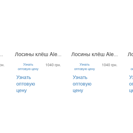
ы теплые Pull
Лосины клёш Alexa
Лосины клёш Alexa
S
M
L
S
M
L
S
Узнать
Узнать
рн.
1040 грн.
1040 грн.
оптовую цену
оптовую цену
о
Узнать
Узнать
У
оптовую
оптовую
о
цену
цену
ц