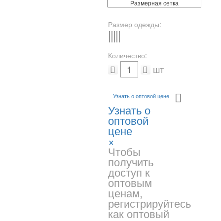
Размерная сетка
Размер одежды:
S
M
L
XL
-
Количество:
шт
Узнать о оптовой цене
Узнать о
оптовой
цене
×
Чтобы
получить
доступ к
оптовым
ценам,
регистрируйтесь
как оптовый