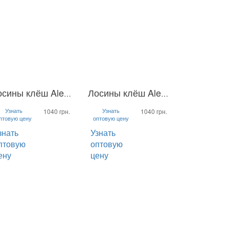
Лосины клёш Alexa
Лосины клёш Alexa
M
L
S
M
L
Узнать
Узнать
1040 грн.
1040 грн.
птовую цену
оптовую цену
знать
Узнать
птовую
оптовую
ену
цену