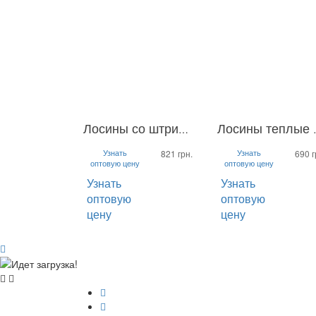
Лосины со штрипкой Helga
Лосин
S
M
L
S
M
L
XL
Узнать
Узнать
821 грн.
690 г
оптовую цену
оптовую цену
Узнать
Узнать
оптовую
оптовую
цену
цену