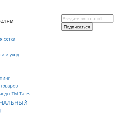
телям
Подписаться
я сетка
ни и уход
пинг
 товаров
моды ТМ Tales
НАЛЬНЫЙ
Л