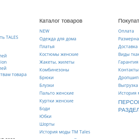
Каталог товаров
Покупа
NEW
Оплата
ть TALES
Одежда для дома
Размерна
Платья
Доставка
Костюмы женские
Виды тка
лей
hion
Жакеты, жилеты
Гарантия
лей
Комбинезоны
Контакты
твам товара
Брюки
Дропшип
Блузки
Выгрузка
Пальто женские
История 
ПЕРСО
Куртки женские
РАЗДЕ
Боди
Юбки
Шорты
История моды ТМ Tales