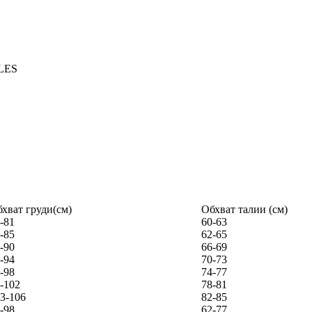
хват груди(см)
Обхват талии (см)
-81
60-63
-85
62-65
-90
66-69
-94
70-73
-98
74-77
-102
78-81
3-106
82-85
-98
62-77