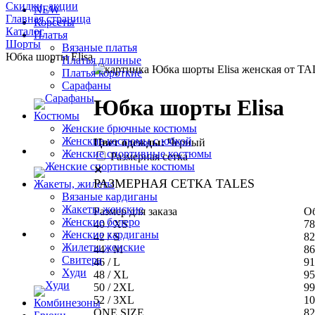
Скидки, акции
NEW
Главная страница
Корсеты
Каталог
Платья
Шорты
Вязаные платья
Юбка шорты Elisa
Платья длинные
Платья короткие
Сарафаны
Юбка шорты Elisa
Костюмы
Женские брючные костюмы
Женские костюмы с юбкой
Цвет одежды:
Черный
Женские спортивные костюмы
Размерная сетка
✕
РАЗМЕРНАЯ СЕТКА TALES
Жакеты, жилеты
Вязаные кардиганы
Жакеты женские
Размер для заказа
Об
Женские болеро
40 / XS
78
Женские кардиганы
42 / S
82
Жилеты женские
44 / M
86
Свитера
46 / L
91
Худи
48 / XL
95
50 / 2XL
99
52 / 3XL
10
Комбинезоны
ONE SIZE
82