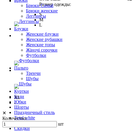
Брюки
Размер одежды:
Брюки Casual
Брюки женские
S
Леггинсы
M
L
Блузки
Женские блузки
Женские рубашки
Женские топы
Жіночі сорочки
Футболки
Пальто
Тренчи
Шубы
Куртки
Боди
XL
Юбки
-
Шорты
Праздничный стиль
✕
Total white
Количество:
ЗИМА 24
шт
Скидки