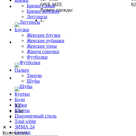
Брюки
ONE SIZE
82
Брюки Casual
Размер одежды:
Брюки женские
Леггинсы
L-
Блузки
Женские блузки
Женские рубашки
Женские топы
Жіночі сорочки
Футболки
Пальто
Тренчи
Шубы
Куртки
Боди
Юбки
XL
Шорты
S-M
Праздничный стиль
-
Total white
ЗИМА 24
✕
Скидки
Количество: