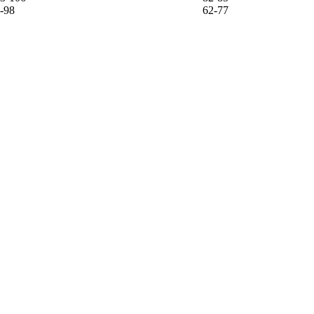
-98
62-77