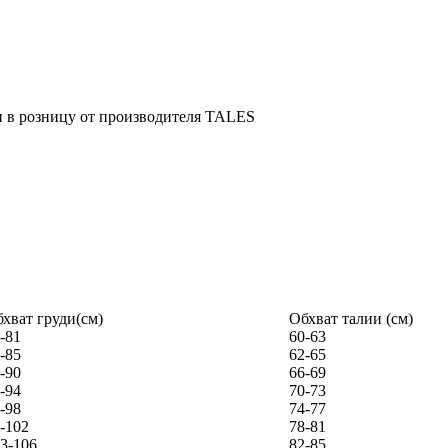
хват груди(см)
Обхват талии (см)
-81
60-63
-85
62-65
-90
66-69
-94
70-73
-98
74-77
-102
78-81
3-106
82-85