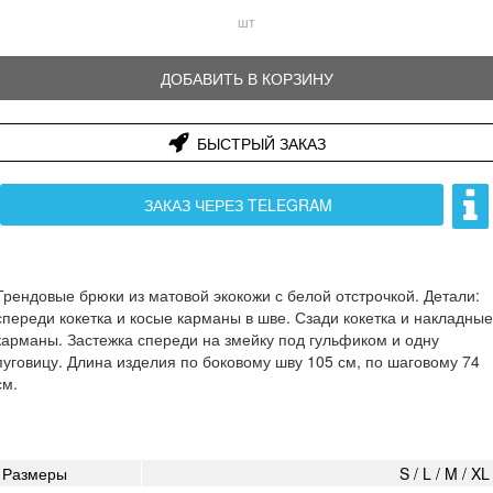
шт
ДОБАВИТЬ В КОРЗИНУ
БЫСТРЫЙ ЗАКАЗ
ЗАКАЗ ЧЕРЕЗ TELEGRAM
Трендовые брюки из матовой экокожи с белой отстрочкой. Детали:
спереди кокетка и косые карманы в шве. Сзади кокетка и накладные
карманы. Застежка спереди на змейку под гульфиком и одну
пуговицу. Длина изделия по боковому шву 105 см, по шаговому 74
см.
Размеры
S / L / M / XL