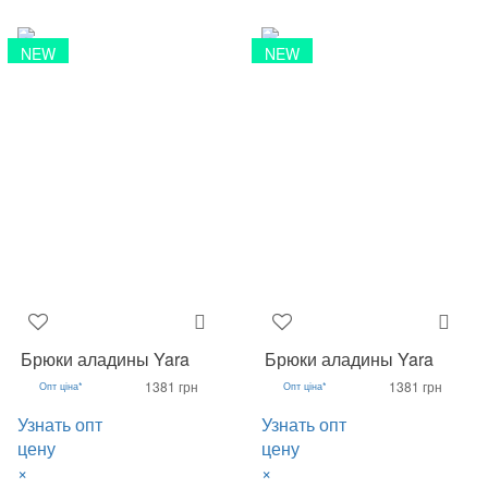
NEW
NEW
Брюки аладины Yara
Брюки аладины Yara
1381 грн
1381 грн
Опт ціна*
Опт ціна*
Узнать опт
Узнать опт
цену
цену
×
×