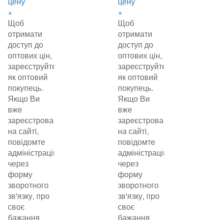
цену
цену
×
×
Щоб
Щоб
отримати
отримати
доступ до
доступ до
оптових цін,
оптових цін,
зареєструйтеся
зареєструйтеся
як оптовий
як оптовий
покупець.
покупець.
Якщо Ви
Якщо Ви
вже
вже
зареєстровані
зареєстровані
на сайті,
на сайті,
повідомте
повідомте
адміністрацію
адміністрацію
через
через
форму
форму
зворотного
зворотного
зв'язку, про
зв'язку, про
своє
своє
бажання
бажання