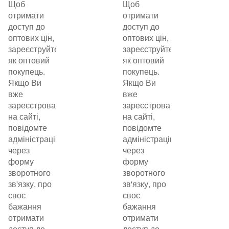
Щоб
Щоб
отримати
отримати
доступ до
доступ до
оптових цін,
оптових цін,
зареєструйтеся
зареєструйтеся
як оптовий
як оптовий
покупець.
покупець.
Якщо Ви
Якщо Ви
вже
вже
зареєстровані
зареєстровані
на сайті,
на сайті,
повідомте
повідомте
адміністрацію
адміністрацію
через
через
форму
форму
зворотного
зворотного
зв'язку, про
зв'язку, про
своє
своє
бажання
бажання
отримати
отримати
доступ до
доступ до