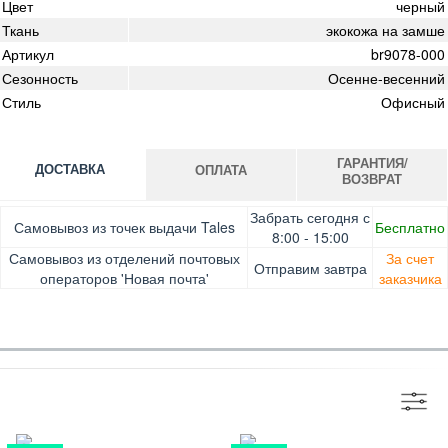
Цвет
черный
Ткань
экокожа на замше
Артикул
br9078-000
Сезонность
Осенне-весенний
Стиль
Офисный
ГАРАНТИЯ/
ДОСТАВКА
ОПЛАТА
ВОЗВРАТ
Оплата при получении товара, Картой онлайн, Google
Гарантия. Обмен/возврат товара в течение 14 дней.
Забрать сегодня с
Самовывоз из точек выдачи Tales
Бесплатно
Pay, Безналичными для юридических лиц, Безналичными
Доставка за счет заказчика
8:00 - 15:00
для физических лиц, Apple Pay, Mastercard, Visa
Самовывоз из отделений почтовых
За счет
Отправим завтра
операторов 'Новая почта'
заказчика