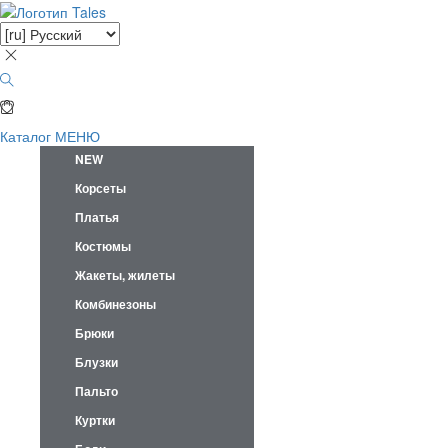
Каталог
МЕНЮ
NEW
Корсеты
Платья
Костюмы
Жакеты, жилеты
Комбинезоны
Брюки
Блузки
Пальто
Куртки