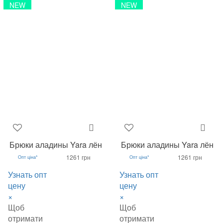
NEW
NEW
Брюки аладины Yara лён
Брюки аладины Yara лён
1261 грн
1261 грн
Опт ціна*
Опт ціна*
Узнать опт
Узнать опт
цену
цену
×
×
Щоб
Щоб
отримати
отримати