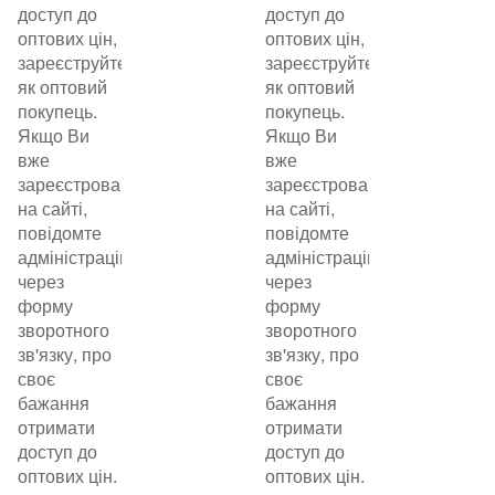
доступ до
доступ до
оптових цін,
оптових цін,
зареєструйтеся
зареєструйтеся
як оптовий
як оптовий
покупець.
покупець.
Якщо Ви
Якщо Ви
вже
вже
зареєстровані
зареєстровані
на сайті,
на сайті,
повідомте
повідомте
адміністрацію
адміністрацію
через
через
форму
форму
зворотного
зворотного
зв'язку, про
зв'язку, про
своє
своє
бажання
бажання
отримати
отримати
доступ до
доступ до
оптових цін.
оптових цін.