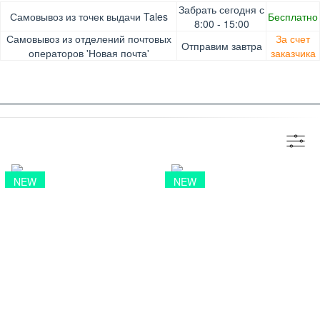
Оплата при получении товара, Картой онлайн, Google
Гарантия. Обмен/возврат товара в течение 14 дней.
Забрать сегодня с
Самовывоз из точек выдачи Tales
Бесплатно
Pay, Безналичными для юридических лиц, Безналичными
Доставка за счет заказчика
8:00 - 15:00
для физических лиц, Apple Pay, Mastercard, Visa
Самовывоз из отделений почтовых
За счет
Отправим завтра
операторов 'Новая почта'
заказчика
NEW
NEW