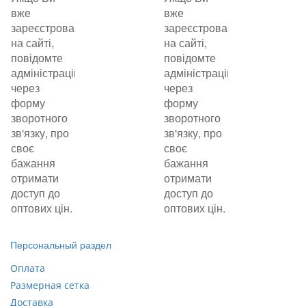
вже
вже
зареєстровані
зареєстровані
на сайті,
на сайті,
повідомте
повідомте
адміністрацію
адміністрацію
через
через
форму
форму
зворотного
зворотного
зв'язку, про
зв'язку, про
своє
своє
бажання
бажання
отримати
отримати
доступ до
доступ до
оптових цін.
оптових цін.
Персональный раздел
Оплата
Размерная сетка
Доставка