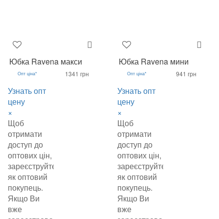
Юбка Ravena макси
Юбка Ravena мини
1341 грн
941 грн
Опт ціна*
Опт ціна*
Узнать опт
Узнать опт
цену
цену
×
×
Щоб
Щоб
отримати
отримати
доступ до
доступ до
оптових цін,
оптових цін,
зареєструйтеся
зареєструйтеся
як оптовий
як оптовий
покупець.
покупець.
Якщо Ви
Якщо Ви
вже
вже