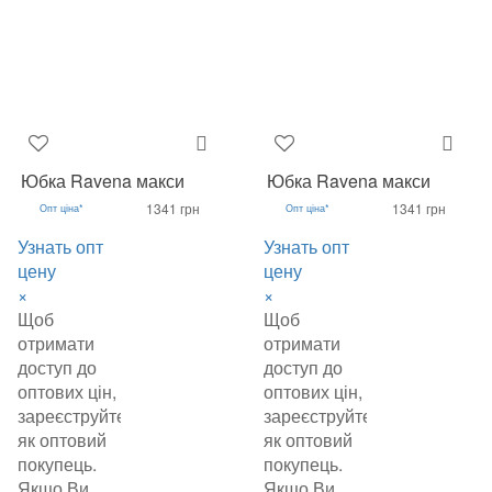
Юбка Ravena макси
Юбка Ravena макси
1341 грн
1341 грн
Опт ціна*
Опт ціна*
Узнать опт
Узнать опт
цену
цену
×
×
Щоб
Щоб
отримати
отримати
доступ до
доступ до
оптових цін,
оптових цін,
зареєструйтеся
зареєструйтеся
як оптовий
як оптовий
покупець.
покупець.
Якщо Ви
Якщо Ви