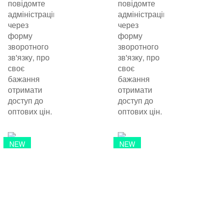
повідомте
повідомте
адміністрацію
адміністрацію
через
через
форму
форму
зворотного
зворотного
зв'язку, про
зв'язку, про
своє
своє
бажання
бажання
отримати
отримати
доступ до
доступ до
оптових цін.
оптових цін.
NEW
NEW