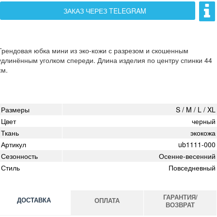
ЗАКАЗ ЧЕРЕЗ TELEGRAM
Трендовая юбка мини из эко-кожи с разрезом и скошенным
удлинённым уголком спереди. Длина изделия по центру спинки 44
см.
Размеры
S / M / L / XL
Цвет
черный
Ткань
экокожа
Артикул
ub1111-000
Сезонность
Осенне-весенний
Стиль
Повседневный
ГАРАНТИЯ/
ДОСТАВКА
ОПЛАТА
ВОЗВРАТ