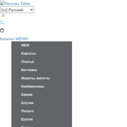
Каталог
МЕНЮ
NEW
Корсеты
Платья
Костюмы
Жакеты, жилеты
Комбинезоны
Брюки
Блузки
Пальто
Куртки