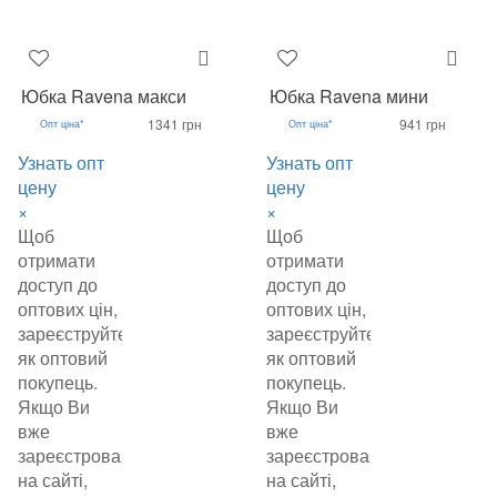
Юбка Ravena макси
Юбка Ravena мини
1341 грн
941 грн
Опт ціна*
Опт ціна*
Узнать опт
Узнать опт
цену
цену
×
×
Щоб
Щоб
отримати
отримати
доступ до
доступ до
оптових цін,
оптових цін,
зареєструйтеся
зареєструйтеся
як оптовий
як оптовий
покупець.
покупець.
Якщо Ви
Якщо Ви
вже
вже
зареєстровані
зареєстровані
на сайті,
на сайті,