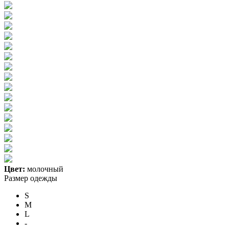
Цвет:
молочный
Размер одежды
S
M
L
-