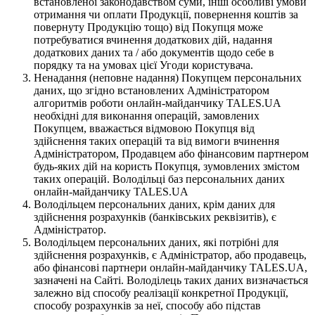
встановленої законодавством суми, інші особливі умови
отримання чи оплати Продукції, повернення коштів за
повернуту Продукцію тощо) від Покупця може
потребуватися вчинення додаткових дій, надання
додаткових даних та / або документів щодо себе в
порядку та на умовах цієї Угоди користувача.
Ненадання (неповне надання) Покупцем персональних
даних, що згідно встановлених Адміністратором
алгоритмів роботи онлайн-майданчику TALES.UA
необхідні для виконання операцій, замовлених
Покупцем, вважається відмовою Покупця від
здійснення таких операцій та від вимоги вчинення
Адміністратором, Продавцем або фінансовим партнером
будь-яких дій на користь Покупця, зумовлених змістом
таких операцій. Володільці баз персональних даних
онлайн-майданчику TALES.UA
Володільцем персональних даних, крім даних для
здійснення розрахунків (банківських реквізитів), є
Адміністратор.
Володільцем персональних даних, які потрібні для
здійснення розрахунків, є Адміністратор, або продавець,
або фінансові партнери онлайн-майданчику TALES.UA,
зазначені на Сайті. Володілець таких даних визначається
залежно від способу реалізації конкретної Продукції,
способу розрахунків за неї, способу або підстав