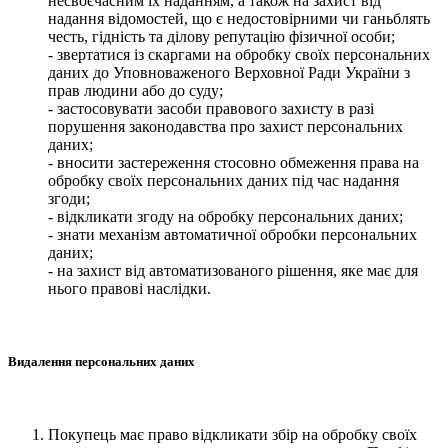
несвоєчасним їх наданням, а також на захист від
надання відомостей, що є недостовірними чи ганьблять
честь, гідність та ділову репутацію фізичної особи;
- звертатися із скаргами на обробку своїх персональних
даних до Уповноваженого Верховної Ради України з
прав людини або до суду;
- застосовувати засоби правового захисту в разі
порушення законодавства про захист персональних
даних;
- вносити застереження стосовно обмеження права на
обробку своїх персональних даних під час надання
згоди;
- відкликати згоду на обробку персональних даних;
- знати механізм автоматичної обробки персональних
даних;
- на захист від автоматизованого рішення, яке має для
нього правові наслідки.
Видалення персональних даних
Покупець має право відкликати збір на обробку своїх