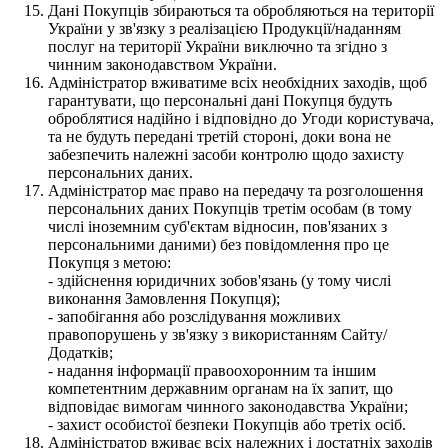
Дані Покупців збираються та обробляються на території
України у зв'язку з реалізацією Продукції/наданням
послуг на території України виключно та згідно з
чинним законодавством України.
Адміністратор вживатиме всіх необхідних заходів, щоб
гарантувати, що персональні дані Покупця будуть
оброблятися надійно і відповідно до Угоди користувача,
та не будуть передані третій стороні, доки вона не
забезпечить належні засоби контролю щодо захисту
персональних даних.
Адміністратор має право на передачу та розголошення
персональних даних Покупців третім особам (в тому
числі іноземним суб'єктам відносин, пов'язаних з
персональними даними) без повідомлення про це
Покупця з метою:
- здійснення юридичних зобов'язань (у тому числі
виконання Замовлення Покупця);
- запобігання або розслідування можливих
правопорушень у зв'язку з використанням Сайту/
Додатків;
- надання інформації правоохоронним та іншим
компетентним державним органам на їх запит, що
відповідає вимогам чинного законодавства України;
- захист особистої безпеки Покупців або третіх осіб.
Адміністратор вживає всіх належних і достатніх заходів