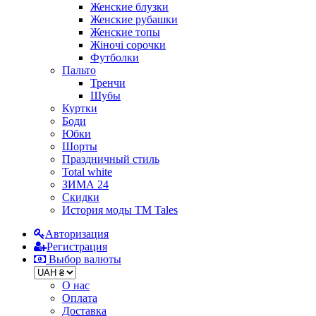
Женские блузки
Женские рубашки
Женские топы
Жіночі сорочки
Футболки
Пальто
Тренчи
Шубы
Куртки
Боди
Юбки
Шорты
Праздничный стиль
Total white
ЗИМА 24
Скидки
История моды ТМ Tales
Авторизация
Регистрация
Выбор валюты
О нас
Оплата
Доставка