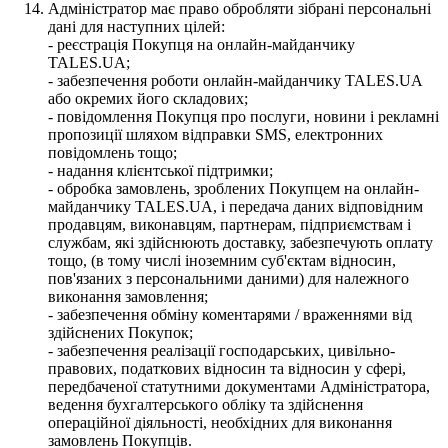
Адміністратор має право обробляти зібрані персональні
дані для наступних цілей:
- реєстрація Покупця на онлайн-майданчику
TALES.UA;
- забезпечення роботи онлайн-майданчику TALES.UA
або окремих його складових;
- повідомлення Покупця про послуги, новини і рекламні
пропозиції шляхом відправки SMS, електронних
повідомлень тощо;
- надання клієнтської підтримки;
- обробка замовлень, зроблених Покупцем на онлайн-
майданчику TALES.UA, і передача даних відповідним
продавцям, виконавцям, партнерам, підприємствам і
службам, які здійснюють доставку, забезпечують оплату
тощо, (в тому числі іноземним суб'єктам відносин,
пов'язаних з персональними даними) для належного
виконання замовлення;
- забезпечення обміну коментарями / враженнями від
здійснених Покупок;
- забезпечення реалізації господарських, цивільно-
правових, податкових відносин та відносин у сфері,
передбаченої статутними документами Адміністратора,
ведення бухгалтерського обліку та здійснення
операційної діяльності, необхідних для виконання
замовлень Покупців.