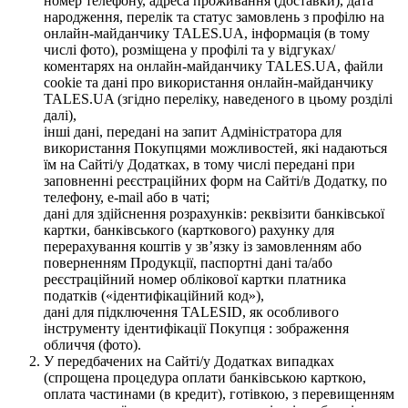
номер телефону, адреса проживання (доставки), дата
народження, перелік та статус замовлень з профілю на
онлайн-майданчику TALES.UA, інформація (в тому
числі фото), розміщена у профілі та у відгуках/
коментарях на онлайн-майданчику TALES.UA, файли
cookie та дані про використання онлайн-майданчику
TALES.UA (згідно переліку, наведеного в цьому розділі
далі),
інші дані, передані на запит Адміністратора для
використання Покупцями можливостей, які надаються
їм на Сайті/у Додатках, в тому числі передані при
заповненні реєстраційних форм на Сайті/в Додатку, по
телефону, e-mail або в чаті;
дані для здійснення розрахунків: реквізити банківської
картки, банківського (карткового) рахунку для
перерахування коштів у зв’язку із замовленням або
поверненням Продукції, паспортні дані та/або
реєстраційний номер облікової картки платника
податків («ідентифікаційний код»),
дані для підключення TALESID, як особливого
інструменту ідентифікації Покупця : зображення
обличчя (фото).
У передбачених на Сайті/у Додатках випадках
(спрощена процедура оплати банківською карткою,
оплата частинами (в кредит), готівкою, з перевищенням