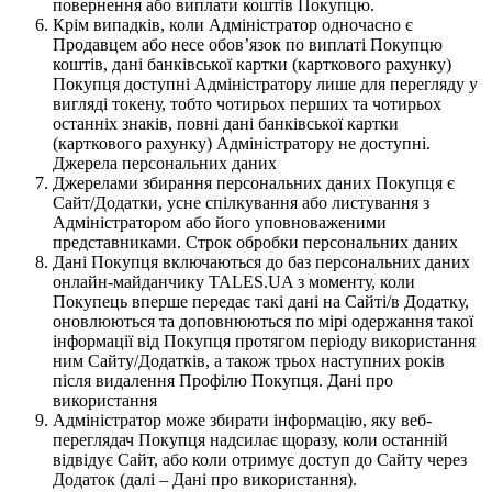
повернення або виплати коштів Покупцю.
Крім випадків, коли Адміністратор одночасно є
Продавцем або несе обов’язок по виплаті Покупцю
коштів, дані банківської картки (карткового рахунку)
Покупця доступні Адміністратору лише для перегляду у
вигляді токену, тобто чотирьох перших та чотирьох
останніх знаків, повні дані банківської картки
(карткового рахунку) Адміністратору не доступні.
Джерела персональних даних
Джерелами збирання персональних даних Покупця є
Сайт/Додатки, усне спілкування або листування з
Адміністратором або його уповноваженими
представниками. Строк обробки персональних даних
Дані Покупця включаються до баз персональних даних
онлайн-майданчику TALES.UA з моменту, коли
Покупець вперше передає такі дані на Сайті/в Додатку,
оновлюються та доповнюються по мірі одержання такої
інформації від Покупця протягом періоду використання
ним Сайту/Додатків, а також трьох наступних років
після видалення Профілю Покупця. Дані про
використання
Адміністратор може збирати інформацію, яку веб-
переглядач Покупця надсилає щоразу, коли останній
відвідує Сайт, або коли отримує доступ до Сайту через
Додаток (далі – Дані про використання).