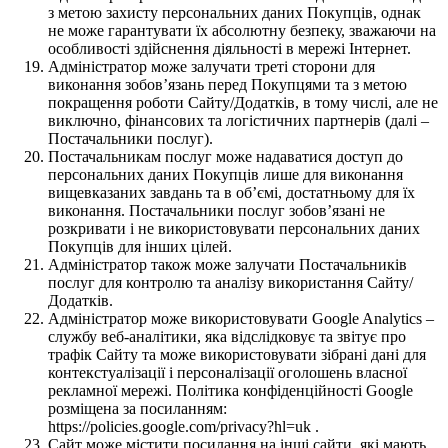
з метою захисту персональних даних Покупців, однак
не може гарантувати їх абсолютну безпеку, зважаючи на
особливості здійснення діяльності в мережі Інтернет.
Адміністратор може залучати треті сторони для
виконання зобов’язань перед Покупцями та з метою
покращення роботи Сайту/Додатків, в тому числі, але не
виключно, фінансових та логістичних партнерів (далі –
Постачальники послуг).
Постачальникам послуг може надаватися доступ до
персональних даних Покупців лише для виконання
вищевказаних завдань та в об’ємі, достатньому для їх
виконання. Постачальники послуг зобов’язані не
розкривати і не використовувати персональних даних
Покупців для інших цілей.
Адміністратор також може залучати Постачальників
послуг для контролю та аналізу використання Сайту/
Додатків.
Адміністратор може використовувати Google Analytics –
службу веб-аналітики, яка відслідковує та звітує про
трафік Сайту та може використовувати зібрані дані для
контекстуалізації і персоналізації оголошень власної
рекламної мережі. Політика конфіденційності Google
розміщена за посиланням:
https://policies.google.com/privacy?hl=uk .
Сайт може містити посилання на інші сайти, які мають