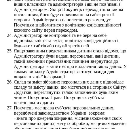
інших власників та адміністраторів і які не пов’язані з
Адміністратором. Якщо Покупець переходить за таким
посиланням, його буде спрямовано на сайт третьої
сторони. Адміністратор наполегливо рекомендує
Покупцям знайомитися з політикою конфіденційності
кожного сайту перед переходом.
Адміністратор не контролює та не бере на себе
відповідальність за вміст, політику конфіденційності
будь-яких сайтів або служб третіх осіб.
Якщо законним представникам дитини стало відомо, що
Адміністратору були надані персональні дані дитини,
такий законний представник повинен звернутися до
Адміністратора із запитом про видалення таких даних. У
такому випадку Адміністратор застосує заходи для
видалення цієї інформації.
Склад та зміст зібраних персональних даних відповідає
складу та змісту даних, що містяться на сторінках Сайту/
Додатків, переглянутих та/або заповнених будь-яким
чином Покупцем. Права Покупця як суб’єкта
персональних даних
Покупець має права суб’єкта персональних даних,
передбачені законодавством України, зокрема:
- знати про джерела збирання, місцезнаходження своїх
персональних даних, мету їх обробки, місцезнаходження
або місце проживання (перебування) володільця чи