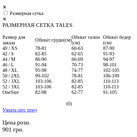
✕
Размерная сетка
✕
РАЗМЕРНАЯ СЕТКА TALES
Размер для
Обхват талии
Обхват бедер
Обхват груди(см)
заказа
(см)
(см)
40 / XS
78-81
60-63
87-90
42 / S
82-85
62-65
91-93
44 / M
86-90
66-69
94-97
46 / L
91-94
70-73
98-101
48 / XL
95-98
74-77
102-105
50 / 2XL
99-102
78-81
106-109
52 / 3XL
103-106
82-85
110-113
52 / 3XL
103-106
82-85
110-113
OneSize
82-98
62-77
91-105
(0)
Узнать опт. цену
Цена розн.
901 грн.