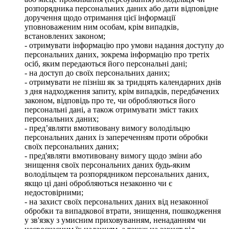
розпорядника персональних даних або дати відповідне
доручення щодо отримання цієї інформації
уповноваженим ним особам, крім випадків,
встановлених законом;
- отримувати інформацію про умови надання доступу до
персональних даних, зокрема інформацію про третіх
осіб, яким передаються його персональні дані;
- на доступ до своїх персональних даних;
- отримувати не пізніш як за тридцять календарних днів
з дня надходження запиту, крім випадків, передбачених
законом, відповідь про те, чи обробляються його
персональні дані, а також отримувати зміст таких
персональних даних;
- пред’являти вмотивовану вимогу володільцю
персональних даних із запереченням проти обробки
своїх персональних даних;
- пред'являти вмотивовану вимогу щодо зміни або
знищення своїх персональних даних будь-яким
володільцем та розпорядником персональних даних,
якщо ці дані обробляються незаконно чи є
недостовірними;
- на захист своїх персональних даних від незаконної
обробки та випадкової втрати, знищення, пошкодження
у зв'язку з умисним приховуванням, ненаданням чи