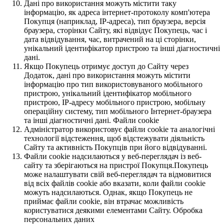
Дані про використання можуть містити таку
інформацію, як адреса інтернет-протоколу комп'ютера
Покупця (наприклад, IP-адреса), тип браузера, версія
браузера, сторінки Сайту, які відвідує Покупець, час і
дата відвідування, час, витрачений на ці сторінки,
унікальний ідентифікатор пристрою та інші діагностичні
дані.
Якщо Покупець отримує доступ до Сайту через
Додаток, дані про використання можуть містити
інформацію про тип використовуваного мобільного
пристрою, унікальний ідентифікатор мобільного
пристрою, IP-адресу мобільного пристрою, мобільну
операційну систему, тип мобільного Інтернет-браузера
та інші діагностичні дані. Файли cookie
Адміністратор використовує файли cookie та аналогічні
технології відстеження, щоб відстежувати діяльність
Сайту та активність Покупців при його відвідуванні.
Файли cookie надсилаються у веб-переглядач із веб-
сайту та зберігаються на пристрої Покупця.Покупець
може налаштувати свій веб-переглядач та відмовитися
від всіх файлів cookie або вказати, коли файли cookie
можуть надсилаються. Однак, якщо Покупець не
приймає файли cookie, він втрачає можливість
користуватися деякими елементами Сайту. Обробка
персональних даних