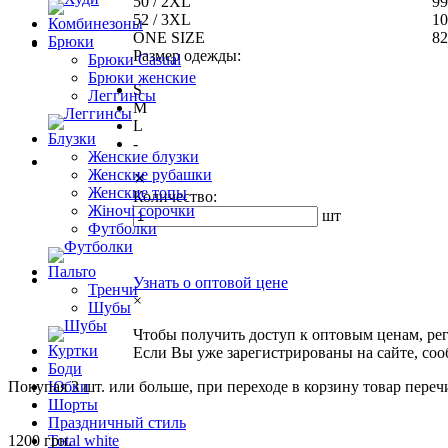
50 / 2XL
99
52 / 3XL
10
Комбинезоны
ONE SIZE
82
Брюки
Размер одежды:
Брюки Casual
Брюки женские
S
Леггинсы
M
L
Блузки
-
Женские блузки
Женские рубашки
✕
Женские топы
Количество:
Жіночі сорочки
шт
Футболки
Пальто
Узнать о оптовой цене
Тренчи
×
Шубы
Чтобы получить доступ к оптовым ценам, ре
Куртки
Если Вы уже зарегистрированы на сайте, со
Боди
Покупая 3 шт. или больше, при переходе в корзину товар переч
Юбки
Шорты
Праздничный стиль
1200 грн.
Total white