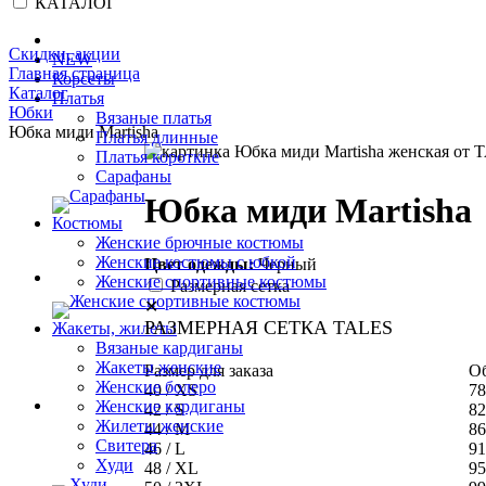
КАТАЛОГ
Скидки, акции
NEW
Главная страница
Корсеты
Каталог
Платья
Юбки
Вязаные платья
Юбка миди Martisha
Платья длинные
Платья короткие
Сарафаны
Юбка миди Martisha
Костюмы
Женские брючные костюмы
Женские костюмы с юбкой
Цвет одежды:
Черный
Женские спортивные костюмы
Размерная сетка
✕
РАЗМЕРНАЯ СЕТКА TALES
Жакеты, жилеты
Вязаные кардиганы
Жакеты женские
Размер для заказа
Об
Женские болеро
40 / XS
78
Женские кардиганы
42 / S
82
Жилеты женские
44 / M
86
Свитера
46 / L
91
Худи
48 / XL
95