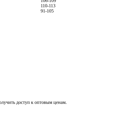
106-109
110-113
91-105
олучить доступ к оптовым ценам.