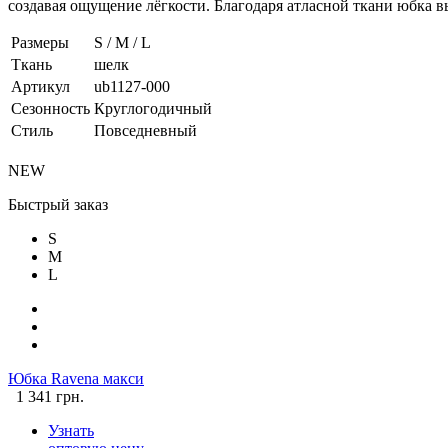
создавая ощущение лёгкости. Благодаря атласной ткани юбка в
Размеры
S / M / L
Ткань
шелк
Артикул
ub1127-000
Сезонность
Круглогодичный
Стиль
Повседневный
NEW
Быстрый заказ
S
M
L
Юбка Ravena макси
1 341 грн.
Узнать