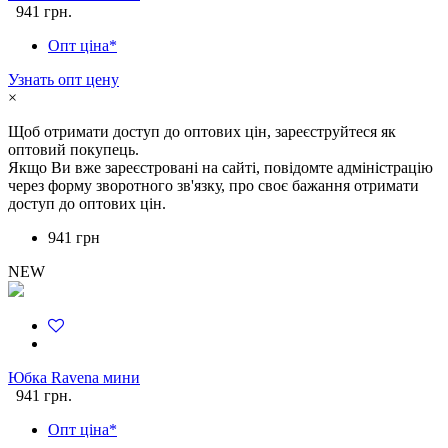
941 грн.
Опт ціна*
Узнать опт цену
×
Щоб отримати доступ до оптових цін, зареєструйтеся як
оптовий покупець.
Якщо Ви вже зареєстровані на сайті, повідомте адміністрацію
через форму зворотного зв'язку, про своє бажання отримати
доступ до оптових цін.
941 грн
NEW
Юбка Ravena мини
941 грн.
Опт ціна*