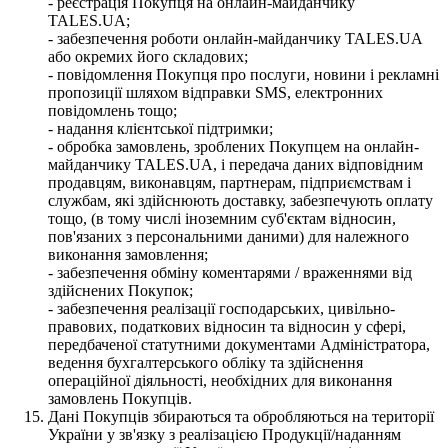
- реєстрація Покупця на онлайн-майданчику
TALES.UA;
- забезпечення роботи онлайн-майданчику TALES.UA
або окремих його складових;
- повідомлення Покупця про послуги, новини і рекламні
пропозиції шляхом відправки SMS, електронних
повідомлень тощо;
- надання клієнтської підтримки;
- обробка замовлень, зроблених Покупцем на онлайн-
майданчику TALES.UA, і передача даних відповідним
продавцям, виконавцям, партнерам, підприємствам і
службам, які здійснюють доставку, забезпечують оплату
тощо, (в тому числі іноземним суб'єктам відносин,
пов'язаних з персональними даними) для належного
виконання замовлення;
- забезпечення обміну коментарями / враженнями від
здійснених Покупок;
- забезпечення реалізації господарських, цивільно-
правових, податкових відносин та відносин у сфері,
передбаченої статутними документами Адміністратора,
ведення бухгалтерського обліку та здійснення
операційної діяльності, необхідних для виконання
замовлень Покупців.
Дані Покупців збираються та обробляються на території
України у зв'язку з реалізацією Продукції/наданням