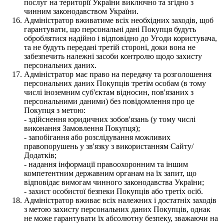
послуг на території України виключно та згідно з
чинним законодавством України.
Адміністратор вживатиме всіх необхідних заходів, щоб
гарантувати, що персональні дані Покупця будуть
оброблятися надійно і відповідно до Угоди користувача,
та не будуть передані третій стороні, доки вона не
забезпечить належні засоби контролю щодо захисту
персональних даних.
Адміністратор має право на передачу та розголошення
персональних даних Покупців третім особам (в тому
числі іноземним суб'єктам відносин, пов'язаних з
персональними даними) без повідомлення про це
Покупця з метою:
- здійснення юридичних зобов'язань (у тому числі
виконання Замовлення Покупця);
- запобігання або розслідування можливих
правопорушень у зв'язку з використанням Сайту/
Додатків;
- надання інформації правоохоронним та іншим
компетентним державним органам на їх запит, що
відповідає вимогам чинного законодавства України;
- захист особистої безпеки Покупців або третіх осіб.
Адміністратор вживає всіх належних і достатніх заходів
з метою захисту персональних даних Покупців, однак
не може гарантувати їх абсолютну безпеку, зважаючи на