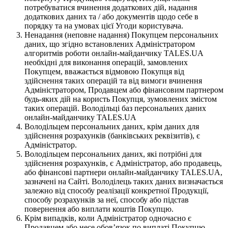
потребуватися вчинення додаткових дій, надання
додаткових даних та / або документів щодо себе в
порядку та на умовах цієї Угоди користувача.
Ненадання (неповне надання) Покупцем персональних
даних, що згідно встановлених Адміністратором
алгоритмів роботи онлайн-майданчику TALES.UA
необхідні для виконання операцій, замовлених
Покупцем, вважається відмовою Покупця від
здійснення таких операцій та від вимоги вчинення
Адміністратором, Продавцем або фінансовим партнером
будь-яких дій на користь Покупця, зумовлених змістом
таких операцій. Володільці баз персональних даних
онлайн-майданчику TALES.UA
Володільцем персональних даних, крім даних для
здійснення розрахунків (банківських реквізитів), є
Адміністратор.
Володільцем персональних даних, які потрібні для
здійснення розрахунків, є Адміністратор, або продавець,
або фінансові партнери онлайн-майданчику TALES.UA,
зазначені на Сайті. Володілець таких даних визначається
залежно від способу реалізації конкретної Продукції,
способу розрахунків за неї, способу або підстав
повернення або виплати коштів Покупцю.
Крім випадків, коли Адміністратор одночасно є
Продавцем або несе обов’язок по виплаті Покупцю