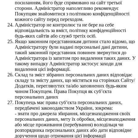
посиланням, його буде спрямовано на сайт третьої
сторони. Адміністратор наполегливо рекомендує
Покупцям знайомитися з політикою конфіденційності
кожного сайту перед переходом.
Адміністратор не контролює та не бере на себе
відповідальність за вміст, політику конфіденційності
будь-яких сайтів або служб третіх осіб.
Якщо законним представникам дитини стало відомо, що
Адміністратору були надані персональні дані дитини,
такий законний представник повинен звернутися до
Адміністратора із запитом про видалення таких даних. У
такому випадку Адміністратор застосує заходи для
видалення цієї інформації.
Склад та зміст зібраних персональних даних відповідає
складу та змісту даних, що містяться на сторінках Сайту/
Додатків, переглянутих та/або заповнених будь-яким
чином Покупцем. Права Покупця як суб’єкта
персональних даних
Покупець має права суб’єкта персональних даних,
передбачені законодавством України, зокрема:
- знати про джерела збирання, місцезнаходження своїх
персональних даних, мету їх обробки, місцезнаходження
або місце проживання (перебування) володільця чи
розпорядника персональних даних або дати відповідне
доручення щодо отримання цієї інформації