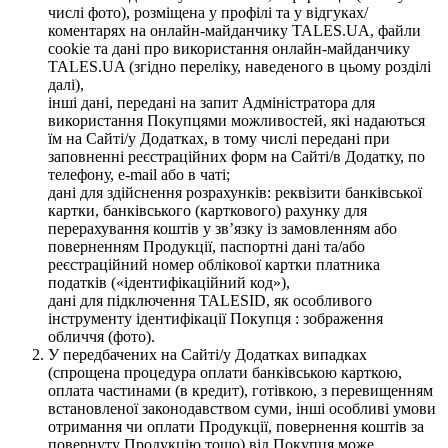
числі фото), розміщена у профілі та у відгуках/
коментарях на онлайн-майданчику TALES.UA, файли
cookie та дані про використання онлайн-майданчику
TALES.UA (згідно переліку, наведеного в цьому розділі
далі),
інші дані, передані на запит Адміністратора для
використання Покупцями можливостей, які надаються
їм на Сайті/у Додатках, в тому числі передані при
заповненні реєстраційних форм на Сайті/в Додатку, по
телефону, e-mail або в чаті;
дані для здійснення розрахунків: реквізити банківської
картки, банківського (карткового) рахунку для
перерахування коштів у зв’язку із замовленням або
поверненням Продукції, паспортні дані та/або
реєстраційний номер облікової картки платника
податків («ідентифікаційний код»),
дані для підключення TALESID, як особливого
інструменту ідентифікації Покупця : зображення
обличчя (фото).
У передбачених на Сайті/у Додатках випадках
(спрощена процедура оплати банківською карткою,
оплата частинами (в кредит), готівкою, з перевищенням
встановленої законодавством суми, інші особливі умови
отримання чи оплати Продукції, повернення коштів за
повернуту Продукцію тощо) від Покупця може