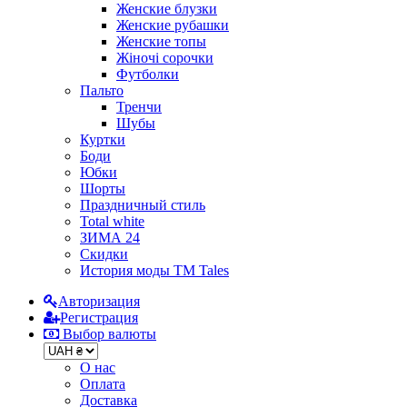
Женские блузки
Женские рубашки
Женские топы
Жіночі сорочки
Футболки
Пальто
Тренчи
Шубы
Куртки
Боди
Юбки
Шорты
Праздничный стиль
Total white
ЗИМА 24
Скидки
История моды ТМ Tales
Авторизация
Регистрация
Выбор валюты
О нас
Оплата
Доставка