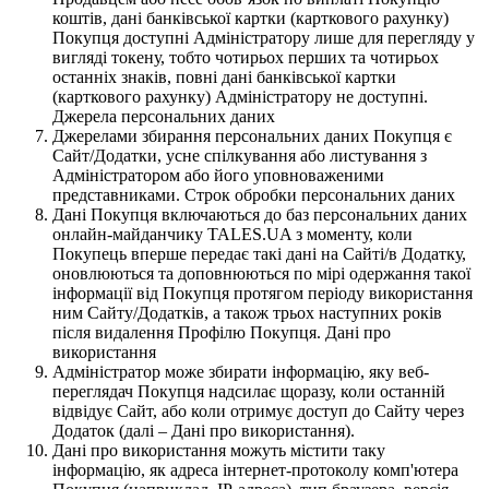
коштів, дані банківської картки (карткового рахунку)
Покупця доступні Адміністратору лише для перегляду у
вигляді токену, тобто чотирьох перших та чотирьох
останніх знаків, повні дані банківської картки
(карткового рахунку) Адміністратору не доступні.
Джерела персональних даних
Джерелами збирання персональних даних Покупця є
Сайт/Додатки, усне спілкування або листування з
Адміністратором або його уповноваженими
представниками. Строк обробки персональних даних
Дані Покупця включаються до баз персональних даних
онлайн-майданчику TALES.UA з моменту, коли
Покупець вперше передає такі дані на Сайті/в Додатку,
оновлюються та доповнюються по мірі одержання такої
інформації від Покупця протягом періоду використання
ним Сайту/Додатків, а також трьох наступних років
після видалення Профілю Покупця. Дані про
використання
Адміністратор може збирати інформацію, яку веб-
переглядач Покупця надсилає щоразу, коли останній
відвідує Сайт, або коли отримує доступ до Сайту через
Додаток (далі – Дані про використання).
Дані про використання можуть містити таку
інформацію, як адреса інтернет-протоколу комп'ютера