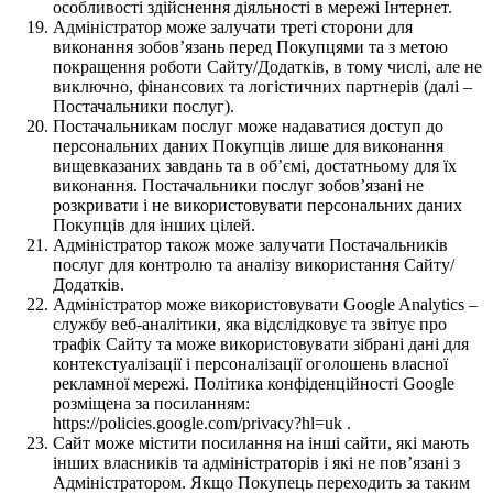
особливості здійснення діяльності в мережі Інтернет.
Адміністратор може залучати треті сторони для
виконання зобов’язань перед Покупцями та з метою
покращення роботи Сайту/Додатків, в тому числі, але не
виключно, фінансових та логістичних партнерів (далі –
Постачальники послуг).
Постачальникам послуг може надаватися доступ до
персональних даних Покупців лише для виконання
вищевказаних завдань та в об’ємі, достатньому для їх
виконання. Постачальники послуг зобов’язані не
розкривати і не використовувати персональних даних
Покупців для інших цілей.
Адміністратор також може залучати Постачальників
послуг для контролю та аналізу використання Сайту/
Додатків.
Адміністратор може використовувати Google Analytics –
службу веб-аналітики, яка відслідковує та звітує про
трафік Сайту та може використовувати зібрані дані для
контекстуалізації і персоналізації оголошень власної
рекламної мережі. Політика конфіденційності Google
розміщена за посиланням:
https://policies.google.com/privacy?hl=uk .
Сайт може містити посилання на інші сайти, які мають
інших власників та адміністраторів і які не пов’язані з
Адміністратором. Якщо Покупець переходить за таким