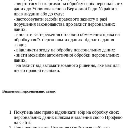
- звертатися із скаргами на обробку своїх персональних
даних до Уповноваженого Верховної Ради України з
прав людини або до суду;
- застосовувати засоби правового захисту в разі
порушення законодавства про захист персональних
даних;
- вносити застереження стосовно обмеження права на
обробку своїх персональних даних під час надання
згоди;
- відкликати згоду на обробку персональних даних;
- знати механізм автоматичної обробки персональних
даних;
- на захист від автоматизованого рішення, яке має для
нього правові наслідки.
Видалення персональних даних
Покупець має право відкликати збір на обробку своїх
персональних даних шляхом видалення свого Профілю
на Сайті.
Для використання Покупцем своїх прав суб’єкта