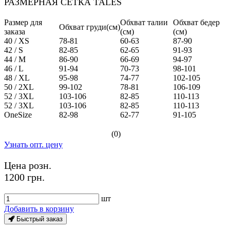
РАЗМЕРНАЯ СЕТКА TALES
Размер для
Обхват талии
Обхват бедер
Обхват груди(см)
заказа
(см)
(см)
40 / XS
78-81
60-63
87-90
42 / S
82-85
62-65
91-93
44 / M
86-90
66-69
94-97
46 / L
91-94
70-73
98-101
48 / XL
95-98
74-77
102-105
50 / 2XL
99-102
78-81
106-109
52 / 3XL
103-106
82-85
110-113
52 / 3XL
103-106
82-85
110-113
OneSize
82-98
62-77
91-105
(0)
Узнать опт. цену
Цена розн.
1200 грн.
шт
Добавить в корзину
Быстрый заказ