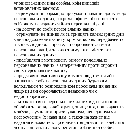
уповноваженим ним особам, крім випадків,
встановлених законом;
- отримувати інформацію про умови надання доступу до
персональних даних, зокрема інформацію про третіх
осіб, яким передаються його персональні дані;
- на доступ до своїх персональних даних;
- отримувати не пізніш як за тридцять календарних днів
з дня надходження запиту, крім випадків, передбачених
законом, відповідь про те, чи обробляються його
персональні дані, а також отримувати зміст таких
персональних даних;
- пред’являти вмотивовану вимогу володільцю
персональних даних із запереченням проти обробки
своїх персональних даних;
- пред'являти вмотивовану вимогу щодо зміни або
знищення своїх персональних даних будь-яким
володільцем та розпорядником персональних даних,
якщо ці дані обробляються незаконно чи є
недостовірними;
- на захист своїх персональних даних від незаконної
обробки та випадкової втрати, знищення, пошкодження
у зв'язку з умисним приховуванням, ненаданням чи
несвоєчасним їх наданням, а також на захист від
надання відомостей, що є недостовірними чи ганьблять
честь, гідність та ділову репутацію фізичної особи;