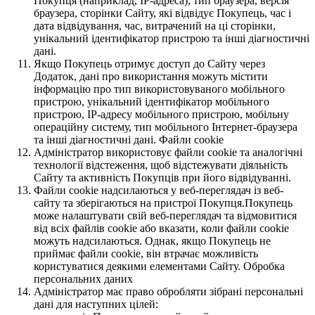
Покупця (наприклад, IP-адреса), тип браузера, версія
браузера, сторінки Сайту, які відвідує Покупець, час і
дата відвідування, час, витрачений на ці сторінки,
унікальний ідентифікатор пристрою та інші діагностичні
дані.
Якщо Покупець отримує доступ до Сайту через
Додаток, дані про використання можуть містити
інформацію про тип використовуваного мобільного
пристрою, унікальний ідентифікатор мобільного
пристрою, IP-адресу мобільного пристрою, мобільну
операційну систему, тип мобільного Інтернет-браузера
та інші діагностичні дані. Файли cookie
Адміністратор використовує файли cookie та аналогічні
технології відстеження, щоб відстежувати діяльність
Сайту та активність Покупців при його відвідуванні.
Файли cookie надсилаються у веб-переглядач із веб-
сайту та зберігаються на пристрої Покупця.Покупець
може налаштувати свій веб-переглядач та відмовитися
від всіх файлів cookie або вказати, коли файли cookie
можуть надсилаються. Однак, якщо Покупець не
приймає файли cookie, він втрачає можливість
користуватися деякими елементами Сайту. Обробка
персональних даних
Адміністратор має право обробляти зібрані персональні
дані для наступних цілей: