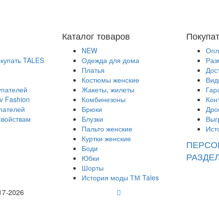
Каталог товаров
Покупа
NEW
Опл
окупать TALES
Одежда для дома
Раз
Платья
Дос
Костюмы женские
Вид
упателей
Жакеты, жилеты
Гар
v Fashion
Комбинезоны
Кон
пателей
Брюки
Дро
свойствам
Блузки
Выг
Пальто женские
Ист
Куртки женские
ПЕРСО
Боди
РАЗДЕ
Юбки
Шорты
История моды ТМ Tales
17-2026