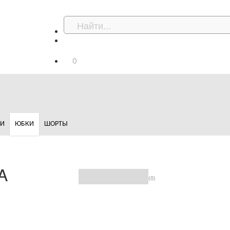
0
ДИ
ЮБКИ
ШОРТЫ
A
(0)