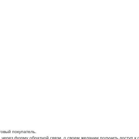
товый покупатель.
 через форму обратной связи, о своем желании получить доступ к