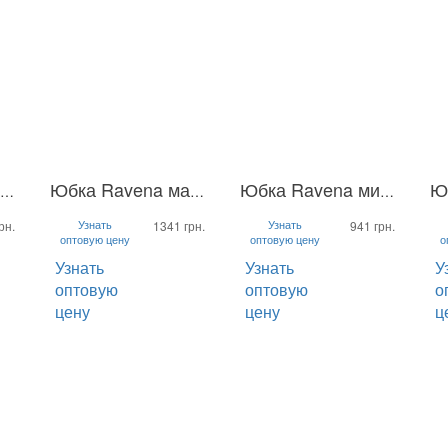
Юбка Ravena мини
Юбка Ravena макси
Юбка Ravena мини
S
M
L
S
M
L
S
Узнать
Узнать
рн.
1341 грн.
941 грн.
оптовую цену
оптовую цену
о
Узнать
Узнать
У
оптовую
оптовую
о
цену
цену
ц