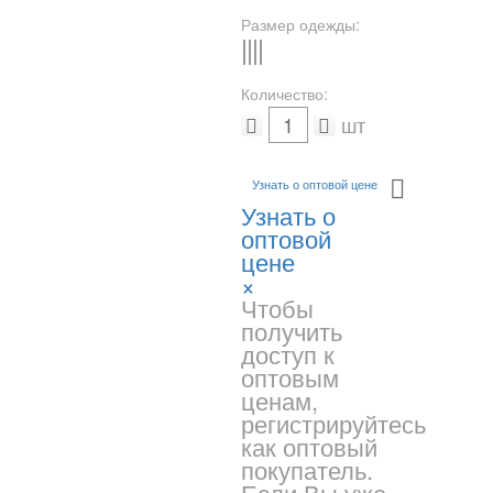
Размер одежды:
S
M
L
-
Количество:
шт
Узнать о оптовой цене
Узнать о
оптовой
цене
×
Чтобы
получить
доступ к
оптовым
ценам,
регистрируйтесь
как оптовый
покупатель.
Если Вы уже