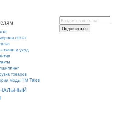
телям
Подписаться
ата
мерная сетка
тавка
ы ткани и уход
антия
такты
пшиппинг
рузка товаров
ория моды ТМ Tales
НАЛЬНЫЙ
Л