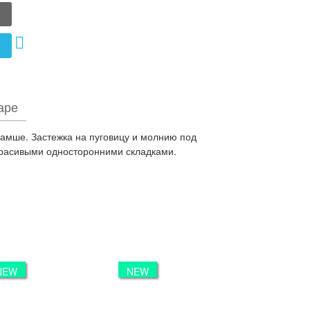
аре
замше. Застежка на пуговицу и молнию под
красивыми односторонними складками.
NEW
NEW