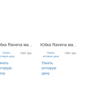
Юбка Ravena макси
Юбка Ravena макси
M
L
S
M
L
Узнать
Узнать
1341 грн.
1341 грн.
птовую цену
оптовую цену
знать
Узнать
птовую
оптовую
ену
цену