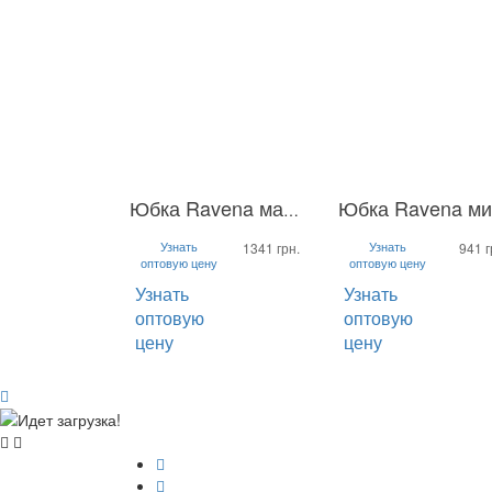
Юбка Ravena макси
S
M
L
S
M
L
Узнать
Узнать
1341 грн.
941 г
оптовую цену
оптовую цену
Узнать
Узнать
оптовую
оптовую
цену
цену