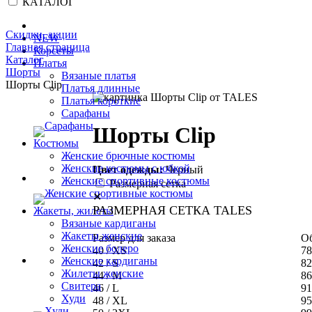
КАТАЛОГ
Скидки, акции
NEW
Главная страница
Корсеты
Каталог
Платья
Шорты
Вязаные платья
Шорты Clip
Платья длинные
Платья короткие
Сарафаны
Шорты Clip
Костюмы
Женские брючные костюмы
Женские костюмы с юбкой
Цвет одежды:
Черный
Женские спортивные костюмы
Размерная сетка
✕
РАЗМЕРНАЯ СЕТКА TALES
Жакеты, жилеты
Вязаные кардиганы
Жакеты женские
Размер для заказа
Об
Женские болеро
40 / XS
78
Женские кардиганы
42 / S
82
Жилеты женские
44 / M
86
Свитера
46 / L
91
Худи
48 / XL
95