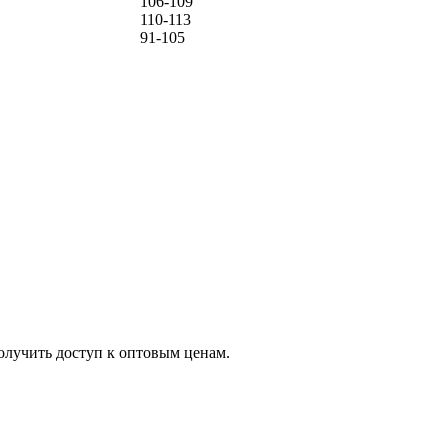
106-109
110-113
91-105
олучить доступ к оптовым ценам.