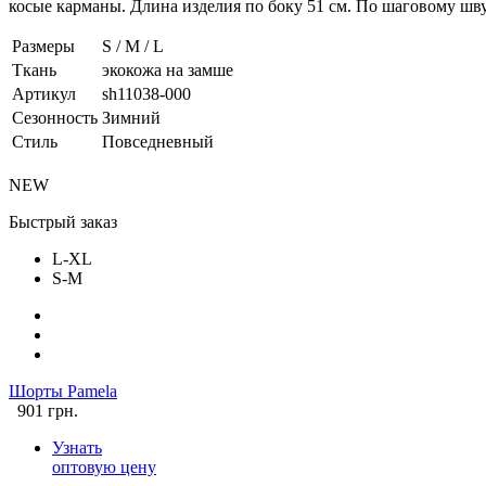
косые карманы. Длина изделия по боку 51 см. По шаговому шв
Размеры
S / M / L
Ткань
экокожа на замше
Артикул
sh11038-000
Сезонность
Зимний
Стиль
Повседневный
NEW
Быстрый заказ
L-XL
S-M
Шорты Pamela
901 грн.
Узнать
оптовую цену