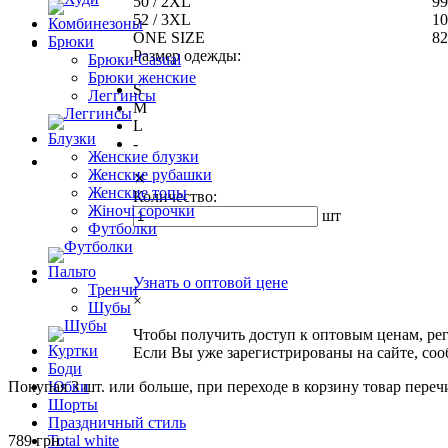
50 / 2XL
99
52 / 3XL
10
Комбинезоны
ONE SIZE
82
Брюки
Размер одежды:
Брюки Casual
Брюки женские
S
Леггинсы
M
L
Блузки
-
Женские блузки
Женские рубашки
✕
Женские топы
Количество:
Жіночі сорочки
шт
Футболки
Пальто
Узнать о оптовой цене
Тренчи
×
Шубы
Чтобы получить доступ к оптовым ценам, ре
Куртки
Если Вы уже зарегистрированы на сайте, со
Боди
Покупая 3 шт. или больше, при переходе в корзину товар переч
Юбки
Шорты
Праздничный стиль
789 грн.
Total white