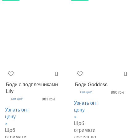
Боди с подплечниками
Боди Goddess
Lily
890 грн
Опт ціна*
981 грн
Опт ціна*
Узнать опт
Узнать опт
цену
цену
×
×
Щоб
Щоб
отримати
отримати
доступ до