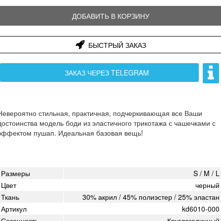
ДОБАВИТЬ В КОРЗИНУ
БЫСТРЫЙ ЗАКАЗ
ЗАКАЗ ЧЕРЕЗ TELEGRAM
Невероятно стильная, практичная, подчеркивающая все Ваши
достоинства модель боди из эластичного трикотажа с чашечками с
эффектом пушап. Идеальная базовая вещь!
Размеры
S / M / L
Цвет
черный
Ткань
30% акрил / 45% полиэстер / 25% эластан
Артикул
kd6010-000
Сезонность
Круглогодичный