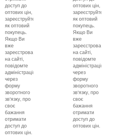
доступ до
оптових цін,
оптових цін,
зареєструйтеся
зареєструйтеся
як оптовий
як оптовий
покупець.
покупець.
Якщо Ви
Якщо Ви
вже
вже
зареєстровані
зареєстровані
на сайті,
на сайті,
повідомте
повідомте
адміністрацію
адміністрацію
через
через
форму
форму
зворотного
зворотного
зв'язку, про
зв'язку, про
своє
своє
бажання
бажання
отримати
отримати
доступ до
доступ до
оптових цін.
оптових цін.