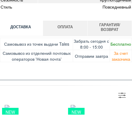
Стиль
Повседневный
ГАРАНТИЯ/
ДОСТАВКА
ОПЛАТА
ВОЗВРАТ
Оплата при получении товара, Картой онлайн, Google
Гарантия. Обмен/возврат товара в течение 14 дней.
Забрать сегодня с
Самовывоз из точек выдачи Tales
Бесплатно
Pay, Безналичными для юридических лиц, Безналичными
Доставка за счет заказчика
8:00 - 15:00
для физических лиц, Apple Pay, Mastercard, Visa
Самовывоз из отделений почтовых
За счет
Отправим завтра
операторов 'Новая почта'
заказчика
NEW
NEW