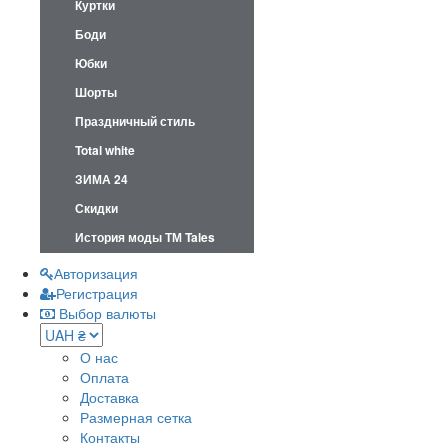
Куртки
Боди
Юбки
Шорты
Праздничный стиль
Total white
ЗИМА 24
Скидки
История моды ТМ Tales
Авторизация
Регистрация
Выбор валюты
О нас
Оплата
Доставка
Размерная сетка
Контакты