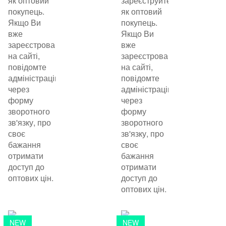
як оптовий
зареєструйтеся
покупець.
як оптовий
Якщо Ви
покупець.
вже
Якщо Ви
зареєстровані
вже
на сайті,
зареєстровані
повідомте
на сайті,
адміністрацію
повідомте
через
адміністрацію
форму
через
зворотного
форму
зв'язку, про
зворотного
своє
зв'язку, про
бажання
своє
отримати
бажання
доступ до
отримати
оптових цін.
доступ до
оптових цін.
NEW
NEW