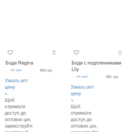
Боди Regina
Боди с подплечниками
Lily
890 грн
Опт ціна*
981 грн
Опт ціна*
Узнать опт
цену
Узнать опт
×
цену
Щоб
×
отримати
Щоб
доступ до
отримати
оптових цін,
доступ до
зареєструйтеся
оптових цін,