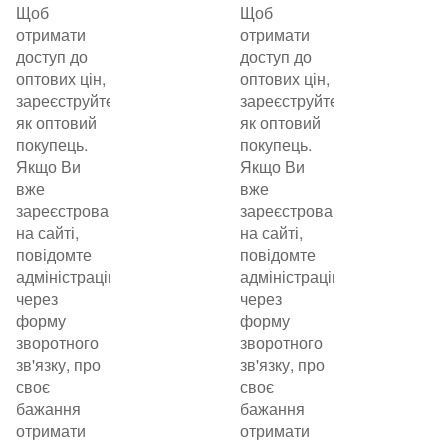
Щоб
Щоб
отримати
отримати
доступ до
доступ до
оптових цін,
оптових цін,
зареєструйтеся
зареєструйтеся
як оптовий
як оптовий
покупець.
покупець.
Якщо Ви
Якщо Ви
вже
вже
зареєстровані
зареєстровані
на сайті,
на сайті,
повідомте
повідомте
адміністрацію
адміністрацію
через
через
форму
форму
зворотного
зворотного
зв'язку, про
зв'язку, про
своє
своє
бажання
бажання
отримати
отримати