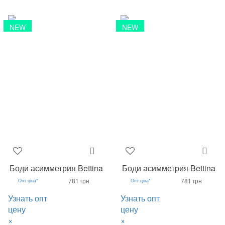
NEW
NEW
Боди асимметрия Bettina
Боди асимметрия Bettina
781 грн
781 грн
Опт ціна*
Опт ціна*
Узнать опт
Узнать опт
цену
цену
×
×