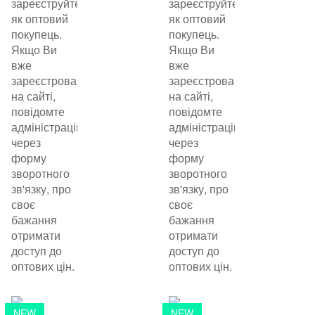
зареєструйтеся
зареєструйтеся
як оптовий
як оптовий
покупець.
покупець.
Якщо Ви
Якщо Ви
вже
вже
зареєстровані
зареєстровані
на сайті,
на сайті,
повідомте
повідомте
адміністрацію
адміністрацію
через
через
форму
форму
зворотного
зворотного
зв'язку, про
зв'язку, про
своє
своє
бажання
бажання
отримати
отримати
доступ до
доступ до
оптових цін.
оптових цін.
NEW
NEW