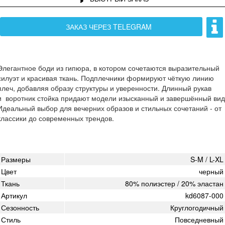
ЗАКАЗ ЧЕРЕЗ TELEGRAM
Элегантное боди из гипюра, в котором сочетаются выразительный
силуэт и красивая ткань. Подплечники формируют чёткую линию
плеч, добавляя образу структуры и уверенности. Длинный рукав
и воротник стойка придают модели изысканный и завершённый вид
Идеальный выбор для вечерних образов и стильных сочетаний - от
классики до современных трендов.
Размеры
S-M / L-XL
Цвет
черный
Ткань
80% полиэстер / 20% эластан
Артикул
kd6087-000
Сезонность
Круглогодичный
Стиль
Повседневный