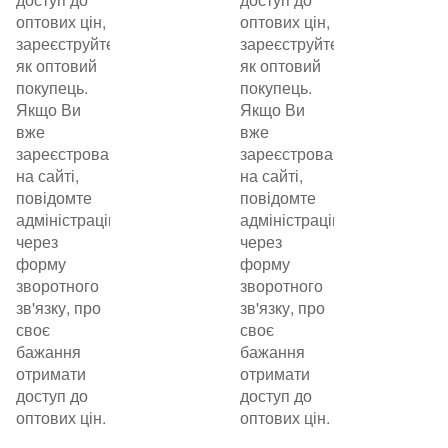
оптових цін,
оптових цін,
зареєструйтеся
зареєструйтеся
як оптовий
як оптовий
покупець.
покупець.
Якщо Ви
Якщо Ви
вже
вже
зареєстровані
зареєстровані
на сайті,
на сайті,
повідомте
повідомте
адміністрацію
адміністрацію
через
через
форму
форму
зворотного
зворотного
зв'язку, про
зв'язку, про
своє
своє
бажання
бажання
отримати
отримати
доступ до
доступ до
оптових цін.
оптових цін.