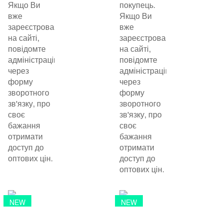
Якщо Ви
покупець.
вже
Якщо Ви
зареєстровані
вже
на сайті,
зареєстровані
повідомте
на сайті,
адміністрацію
повідомте
через
адміністрацію
форму
через
зворотного
форму
зв'язку, про
зворотного
своє
зв'язку, про
бажання
своє
отримати
бажання
доступ до
отримати
оптових цін.
доступ до
оптових цін.
NEW
NEW