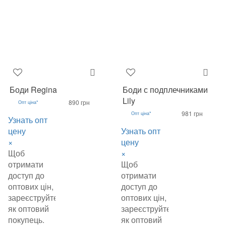
Боди Regina
Боди с подплечниками
Lily
890 грн
Опт ціна*
981 грн
Опт ціна*
Узнать опт
цену
Узнать опт
×
цену
Щоб
×
отримати
Щоб
доступ до
отримати
оптових цін,
доступ до
зареєструйтеся
оптових цін,
як оптовий
зареєструйтеся
покупець.
як оптовий