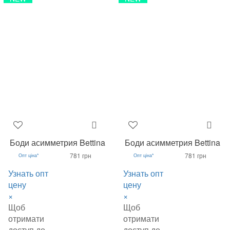
Боди асимметрия Bettina
Боди асимметрия Bettina
781 грн
781 грн
Опт ціна*
Опт ціна*
Узнать опт
Узнать опт
цену
цену
×
×
Щоб
Щоб
отримати
отримати
доступ до
доступ до