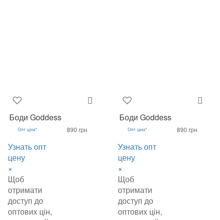
Боди Goddess
Боди Goddess
890 грн
890 грн
Опт ціна*
Опт ціна*
Узнать опт
Узнать опт
цену
цену
×
×
Щоб
Щоб
отримати
отримати
доступ до
доступ до
оптових цін,
оптових цін,