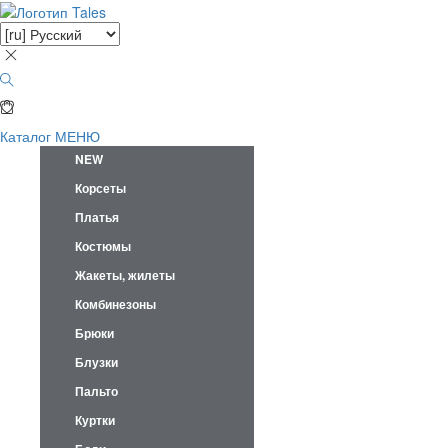
Каталог
МЕНЮ
NEW
Корсеты
Платья
Костюмы
Жакеты, жилеты
Комбинезоны
Брюки
Блузки
Пальто
Куртки