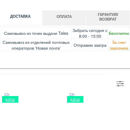
ГАРАНТИЯ/
ДОСТАВКА
ОПЛАТА
ВОЗВРАТ
Оплата при получении товара, Картой онлайн, Google
Гарантия. Обмен/возврат товара в течение 14 дней.
Забрать сегодня с
Самовывоз из точек выдачи Tales
Бесплатно
Pay, Безналичными для юридических лиц, Безналичными
Доставка за счет заказчика
8:00 - 15:00
для физических лиц, Apple Pay, Mastercard, Visa
Самовывоз из отделений почтовых
За счет
Отправим завтра
операторов 'Новая почта'
заказчика
NEW
NEW