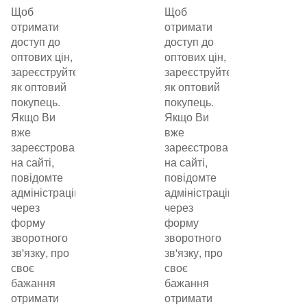
Щоб
Щоб
отримати
отримати
доступ до
доступ до
оптових цін,
оптових цін,
зареєструйтеся
зареєструйтеся
як оптовий
як оптовий
покупець.
покупець.
Якщо Ви
Якщо Ви
вже
вже
зареєстровані
зареєстровані
на сайті,
на сайті,
повідомте
повідомте
адміністрацію
адміністрацію
через
через
форму
форму
зворотного
зворотного
зв'язку, про
зв'язку, про
своє
своє
бажання
бажання
отримати
отримати