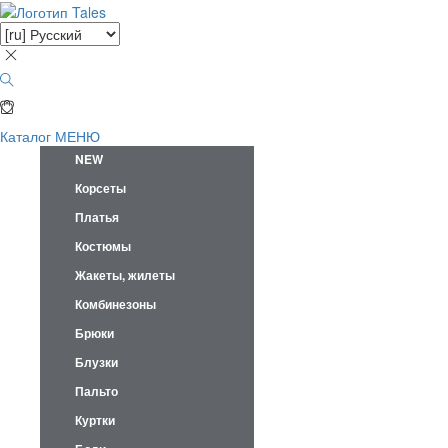
Каталог
МЕНЮ
NEW
Корсеты
Платья
Костюмы
Жакеты, жилеты
Комбинезоны
Брюки
Блузки
Пальто
Куртки