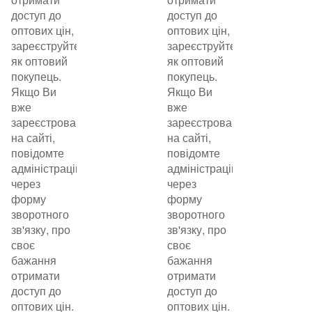
доступ до
доступ до
оптових цін,
оптових цін,
зареєструйтеся
зареєструйтеся
як оптовий
як оптовий
покупець.
покупець.
Якщо Ви
Якщо Ви
вже
вже
зареєстровані
зареєстровані
на сайті,
на сайті,
повідомте
повідомте
адміністрацію
адміністрацію
через
через
форму
форму
зворотного
зворотного
зв'язку, про
зв'язку, про
своє
своє
бажання
бажання
отримати
отримати
доступ до
доступ до
оптових цін.
оптових цін.