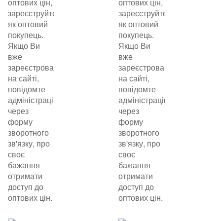
оптових цін,
оптових цін,
зареєструйтеся
зареєструйтеся
як оптовий
як оптовий
покупець.
покупець.
Якщо Ви
Якщо Ви
вже
вже
зареєстровані
зареєстровані
на сайті,
на сайті,
повідомте
повідомте
адміністрацію
адміністрацію
через
через
форму
форму
зворотного
зворотного
зв'язку, про
зв'язку, про
своє
своє
бажання
бажання
отримати
отримати
доступ до
доступ до
оптових цін.
оптових цін.