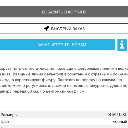
ДОБАВИТЬ В КОРЗИНУ
БЫСТРЫЙ ЗАКАЗ
ЗАКАЗ ЧЕРЕЗ TELEGRAM
Корсет из плотного атласа на подкладе с фигурными линиями верх
и низа. Изящные линии рельефов в сочетании с отрезными бочкам
выгодно корректируют фигуру. Застёжка по переду на крючки, по
спинке можно регулировать размер с помощью шнуровки. Длина по
центру переда 33 см, по центру спинки 27 см.
Размеры
S-M / L-XL
Цвет
черный
Ткань
атлас