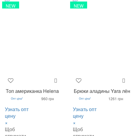
NEW
NEW
Топ американка Helena
Брюки аладины Yara лён
960 грн
1261 грн
Опт ціна*
Опт ціна*
Узнать опт
Узнать опт
цену
цену
×
×
Щоб
Щоб
отримати
отримати