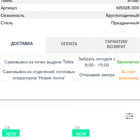
Артикул
kt5028-000
Сезонность
Круглогодичный
Стиль
Праздничный
ГАРАНТИЯ/
ДОСТАВКА
ОПЛАТА
ВОЗВРАТ
Оплата при получении товара, Картой онлайн, Google
Гарантия. Обмен/возврат товара в течение 14 дней.
Забрать сегодня с
Самовывоз из точек выдачи Tales
Бесплатно
Pay, Безналичными для юридических лиц, Безналичными
Доставка за счет заказчика
8:00 - 15:00
для физических лиц, Apple Pay, Mastercard, Visa
Самовывоз из отделений почтовых
За счет
Отправим завтра
операторов 'Новая почта'
заказчика
NEW
NEW