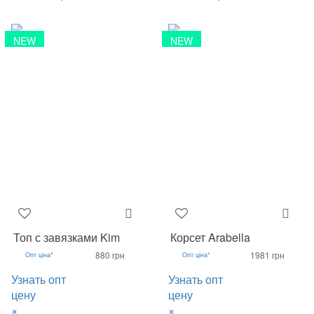
NEW
NEW
Топ с завязками Kim
Корсет Arabella
880 грн
1981 грн
Опт ціна*
Опт ціна*
Узнать опт
Узнать опт
цену
цену
×
×