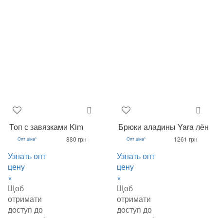
Топ с завязками Kim
Брюки аладины Yara лён
880 грн
1261 грн
Опт ціна*
Опт ціна*
Узнать опт
Узнать опт
цену
цену
×
×
Щоб
Щоб
отримати
отримати
доступ до
доступ до