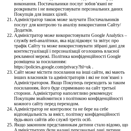
виконання. Постачальники послуг зобов’язані не
розкривати і не використовувати персональних даних
Покупців для інших цілей.
Адміністратор також може залучати Постачальників
послуг для контролю та аналізу використання Сайту/
Додатків.
Адміністратор може використовувати Google Analytics –
службу веб-аналітики, яка відслідковує та звітує про
трафік Сайту та може використовувати зібрані дані для
контекстуалізації і персоналізації оголошень власної
рекламної мережі. Політика конфіденційності Google
розміщена за посиланням:
https://policies.google.com/privacy?hl=uk .
Сайт може містити посилання на інші сайти, які мають
інших власників та адміністраторів і які не пов’язані з
Адміністратором. Якщо Покупець переходить за таким
посиланням, його буде спрямовано на сайт третьої
сторони. Адміністратор наполегливо рекомендує
Покупцям знайомитися з політикою конфіденційності
кожного сайту перед переходом.
Адміністратор не контролює та не бере на себе
відповідальність за вміст, політику конфіденційності
будь-яких сайтів або служб третіх осіб.
Якщо законним представникам дитини стало відомо, що
Адміністратору були надані персональні дані дитини,