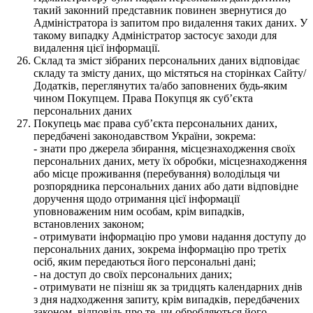
такий законний представник повинен звернутися до
Адміністратора із запитом про видалення таких даних. У
такому випадку Адміністратор застосує заходи для
видалення цієї інформації.
Склад та зміст зібраних персональних даних відповідає
складу та змісту даних, що містяться на сторінках Сайту/
Додатків, переглянутих та/або заповнених будь-яким
чином Покупцем. Права Покупця як суб’єкта
персональних даних
Покупець має права суб’єкта персональних даних,
передбачені законодавством України, зокрема:
- знати про джерела збирання, місцезнаходження своїх
персональних даних, мету їх обробки, місцезнаходження
або місце проживання (перебування) володільця чи
розпорядника персональних даних або дати відповідне
доручення щодо отримання цієї інформації
уповноваженим ним особам, крім випадків,
встановлених законом;
- отримувати інформацію про умови надання доступу до
персональних даних, зокрема інформацію про третіх
осіб, яким передаються його персональні дані;
- на доступ до своїх персональних даних;
- отримувати не пізніш як за тридцять календарних днів
з дня надходження запиту, крім випадків, передбачених
законом, відповідь про те, чи обробляються його