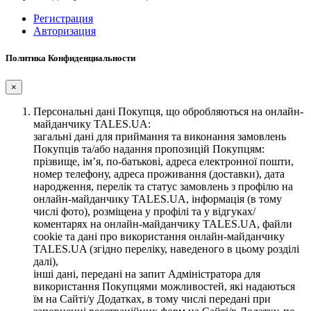
Регистрация
Авторизация
Политика Конфиденциальности
×
Персональні дані Покупця, що обробляються на онлайн-
майданчику TALES.UA:
загальні дані для приймання та виконання замовлень
Покупців та/або надання пропозицій Покупцям:
прізвище, ім’я, по-батькові, адреса електронної пошти,
номер телефону, адреса проживання (доставки), дата
народження, перелік та статус замовлень з профілю на
онлайн-майданчику TALES.UA, інформація (в тому
числі фото), розміщена у профілі та у відгуках/
коментарях на онлайн-майданчику TALES.UA, файли
cookie та дані про використання онлайн-майданчику
TALES.UA (згідно переліку, наведеного в цьому розділі
далі),
інші дані, передані на запит Адміністратора для
використання Покупцями можливостей, які надаються
їм на Сайті/у Додатках, в тому числі передані при