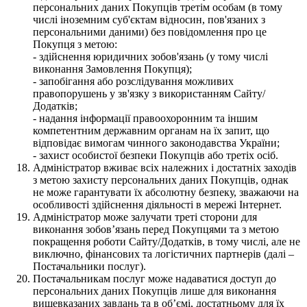
персональних даних Покупців третім особам (в тому
числі іноземним суб'єктам відносин, пов'язаних з
персональними даними) без повідомлення про це
Покупця з метою:
- здійснення юридичних зобов'язань (у тому числі
виконання Замовлення Покупця);
- запобігання або розслідування можливих
правопорушень у зв'язку з використанням Сайту/
Додатків;
- надання інформації правоохоронним та іншим
компетентним державним органам на їх запит, що
відповідає вимогам чинного законодавства України;
- захист особистої безпеки Покупців або третіх осіб.
Адміністратор вживає всіх належних і достатніх заходів
з метою захисту персональних даних Покупців, однак
не може гарантувати їх абсолютну безпеку, зважаючи на
особливості здійснення діяльності в мережі Інтернет.
Адміністратор може залучати треті сторони для
виконання зобов’язань перед Покупцями та з метою
покращення роботи Сайту/Додатків, в тому числі, але не
виключно, фінансових та логістичних партнерів (далі –
Постачальники послуг).
Постачальникам послуг може надаватися доступ до
персональних даних Покупців лише для виконання
вищевказаних завдань та в об’ємі, достатньому для їх