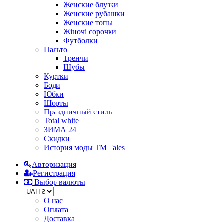
Женские блузки
Женские рубашки
Женские топы
Жіночі сорочки
Футболки
Пальто
Тренчи
Шубы
Куртки
Боди
Юбки
Шорты
Праздничный стиль
Total white
ЗИМА 24
Скидки
История моды ТМ Tales
Авторизация
Регистрация
Выбор валюты
О нас
Оплата
Доставка