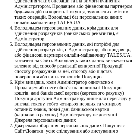
здійснення таких операцій та від вимоги вчинення
Адміністратором, Продавцем або фінансовим партнером
будь-яких дій на користь Покупця, зумовлених змістом
таких операцій. Володільці баз персональних даних
онлайн-майданчику TALES.UA
Володільцем персональних даних, крім даних для
здійснення розрахунків (банківських реквізитів), є
Адміністратор.
Володільцем персональних даних, які потрібні для
здійснення розрахунків, є Адміністратор, або продавець,
або фінансові партнери онлайн-майданчику TALES.UA,
зазначені на Сайті. Володілець таких даних визначається
залежно від способу реалізації конкретної Продукції,
способу розрахунків за неї, способу або підстав
повернення або виплати коштів Покупцю.
Крім випадків, коли Адміністратор одночасно є
Продавцем або несе обов’язок по виплаті Покупцю
коштів, дані банківської картки (карткового рахунку)
Покупця доступні Адміністратору лише для перегляду у
вигляді токену, тобто чотирьох перших та чотирьох
останніх знаків, повні дані банківської картки
(карткового рахунку) Адміністратору не доступні.
Джерела персональних даних
Джерелами збирання персональних даних Покупця є
Сайт/Додатки, усне спілкування або листування з