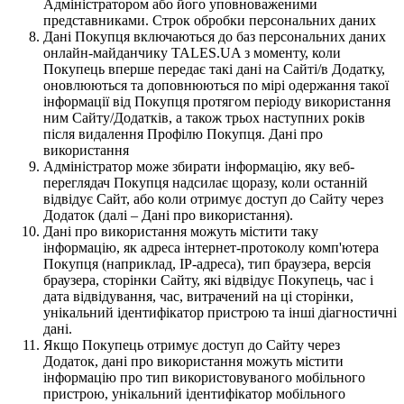
Адміністратором або його уповноваженими
представниками. Строк обробки персональних даних
Дані Покупця включаються до баз персональних даних
онлайн-майданчику TALES.UA з моменту, коли
Покупець вперше передає такі дані на Сайті/в Додатку,
оновлюються та доповнюються по мірі одержання такої
інформації від Покупця протягом періоду використання
ним Сайту/Додатків, а також трьох наступних років
після видалення Профілю Покупця. Дані про
використання
Адміністратор може збирати інформацію, яку веб-
переглядач Покупця надсилає щоразу, коли останній
відвідує Сайт, або коли отримує доступ до Сайту через
Додаток (далі – Дані про використання).
Дані про використання можуть містити таку
інформацію, як адреса інтернет-протоколу комп'ютера
Покупця (наприклад, IP-адреса), тип браузера, версія
браузера, сторінки Сайту, які відвідує Покупець, час і
дата відвідування, час, витрачений на ці сторінки,
унікальний ідентифікатор пристрою та інші діагностичні
дані.
Якщо Покупець отримує доступ до Сайту через
Додаток, дані про використання можуть містити
інформацію про тип використовуваного мобільного
пристрою, унікальний ідентифікатор мобільного