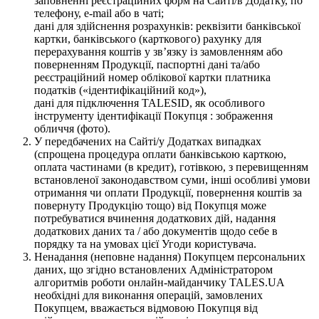
заповненні реєстраційних форм на Сайті/в Додатку, по
телефону, e-mail або в чаті;
дані для здійснення розрахунків: реквізити банківської
картки, банківського (карткового) рахунку для
перерахування коштів у зв’язку із замовленням або
поверненням Продукції, паспортні дані та/або
реєстраційний номер облікової картки платника
податків («ідентифікаційний код»),
дані для підключення TALESID, як особливого
інструменту ідентифікації Покупця : зображення
обличчя (фото).
У передбачених на Сайті/у Додатках випадках
(спрощена процедура оплати банківською карткою,
оплата частинами (в кредит), готівкою, з перевищенням
встановленої законодавством суми, інші особливі умови
отримання чи оплати Продукції, повернення коштів за
повернуту Продукцію тощо) від Покупця може
потребуватися вчинення додаткових дій, надання
додаткових даних та / або документів щодо себе в
порядку та на умовах цієї Угоди користувача.
Ненадання (неповне надання) Покупцем персональних
даних, що згідно встановлених Адміністратором
алгоритмів роботи онлайн-майданчику TALES.UA
необхідні для виконання операцій, замовлених
Покупцем, вважається відмовою Покупця від