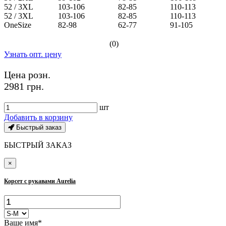
52 / 3XL
103-106
82-85
110-113
52 / 3XL
103-106
82-85
110-113
OneSize
82-98
62-77
91-105
(0)
Узнать опт. цену
Цена розн.
2981 грн.
шт
Добавить в корзину
Быстрый заказ
БЫСТРЫЙ ЗАКАЗ
×
Корсет с рукавами Aurelia
Ваше имя*