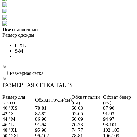
Цвет:
молочный
Размер одежды
L-XL
S-M
-
✕
Размерная сетка
✕
РАЗМЕРНАЯ СЕТКА TALES
Размер для
Обхват талии
Обхват бедер
Обхват груди(см)
заказа
(см)
(см)
40 / XS
78-81
60-63
87-90
42 / S
82-85
62-65
91-93
44 / M
86-90
66-69
94-97
46 / L
91-94
70-73
98-101
48 / XL
95-98
74-77
102-105
50 / 2XL
99-102
78-81
106-109