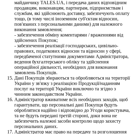
майданчику TALES.UA, і передача даних відповідним
продавцям, виконавцям, партнерам, підприємствам і
службам, які здійснюють доставку, забезпечують оплату
тощо, (в тому числі іноземним суб'єктам відносин,
пов'язаних з персональними даними) для належного
виконання замовлення;
- забезпечення обміну коментарями / враженнями від
здійснених Покупок;
- забезпечення реалізації господарських, цивільно-
правових, податкових відносин та відносин у сфері,
передбаченої статутними документами Адміністратора,
ведення бухгалтерського обліку та здійснення
операційної діяльності, необхідних для виконання
замовлень Покупців.
Дані Покупців збираються та обробляються на території
України у зв'язку з реалізацією Продукції/наданням
послуг на території України виключно та згідно з
чинним законодавством України.
Адміністратор вживатиме всіх необхідних заходів, щоб
гарантувати, що персональні дані Покупця будуть
оброблятися надійно і відповідно до Угоди користувача,
та не будуть передані третій стороні, доки вона не
забезпечить належні засоби контролю щодо захисту
персональних даних.
Адміністратор має право на передачу та розголошення