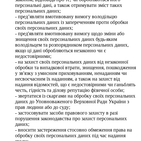
персональні дані, а також отримувати зміст таких
персональних даних;
- пред’являти вмотивовану вимогу володільцю
персональних даних із запереченням проти обробки
своїх персональних даних;
- пред'являти вмотивовану вимогу щодо зміни або
знищення своїх персональних даних будь-яким
володільцем та розпорядником персональних даних,
якщо ці дані обробляються незаконно чи є
недостовірними;
- на захист своїх персональних даних від незаконної
обробки та випадкової втрати, знищення, пошкодження
у зв'язку з умисним приховуванням, ненаданням чи
несвоєчасним їх наданням, а також на захист від
надання відомостей, що є недостовірними чи ганьблять
честь, гідність та ділову репутацію фізичної особи;
- звертатися із скаргами на обробку своїх персональних
даних до Уповноваженого Верховної Ради України з
прав людини або до суду;
- застосовувати засоби правового захисту в разі
порушення законодавства про захист персональних
даних;
- вносити застереження стосовно обмеження права на
обробку своїх персональних даних під час надання