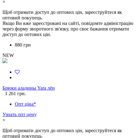
×
Щоб отримати доступ до оптових цін, зареєструйтеся як
оптовий покупець.
Якщо Ви вже зареєстровані на сайті, повідомте адміністрацію
через форму зворотного зв'язку, про своє бажання отримати
доступ до оптових цін.
880 грн
NEW
Брюки аладины Yara лён
1 261 грн.
Опт ціна*
Узнать опт цену
×
Щоб отримати доступ до оптових цін, зареєструйтеся як
оптовий покупець.