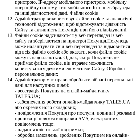
пристрою, IP-адресу мобільного пристрою, мобільну
операційну систему, тип мобільного Інтернет-браузера
та інші діагностичні дані. Файли cookie
Адміністратор використовує файли cookie та аналогічні
технології відстеження, щоб відстежувати діяльність
Сайту та активність Покупців при його відвідуванні.
Файли cookie надсилаються у веб-переглядач із веб-
сайту та зберігаються на пристрої Покупця.Покупець
може налаштувати свій веб-переглядач та відмовитися
від всіх файлів cookie або вказати, коли файли cookie
можуть надсилаються. Однак, якщо Покупець не
приймає файли cookie, він втрачає можливість
користуватися деякими елементами Сайту. Обробка
персональних даних
Адміністратор має право обробляти зібрані персональні
дані для наступних цілей:
- реєстрація Покупця на онлайн-майданчику
TALES.UA;
- забезпечення роботи онлайн-майданчику TALES.UA
або окремих його складових;
- повідомлення Покупця про послуги, новини і рекламні
пропозиції шляхом відправки SMS, електронних
повідомлень тощо;
- надання клієнтської підтримки;
- обробка замовлень, зроблених Покупцем на онлайн-