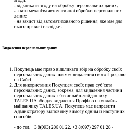
згоди;
- відкликати згоду на обробку персональних даних;
- знати механізм автоматичної обробки персональних
даних;
- на захист від автоматизованого рішення, яке має для
нього правові наслідки.
Видалення персональних даних
Покупець має право відкликати збір на обробку своїх
персональних даних шляхом видалення свого Профілю
на Сайті.
Для використання Покупцем своїх прав суб’єкта
персональних даних, зокрема, для видалення частини
персональних даних з баз онлайн-майданчику
TALES.UA або для видалення Профілю на онлайн-
майданчику TALES.UA, Покупець має направити
Адміністратору відповідну вимогу одним із наступних
способів:
- по тел. +3 8(093) 286 01 22, +3 8(097) 297 01 28 -