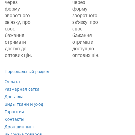
через
через
форму
форму
зворотного
зворотного
зв'язку, про
зв'язку, про
своє
своє
бажання
бажання
отримати
отримати
доступ до
доступ до
оптових цін.
оптових цін.
Персональный раздел
Оплата
Размерная сетка
Доставка
Виды ткани и уход
Гарантия
Контакты
Дропшиппинг
Выгрузка товаров