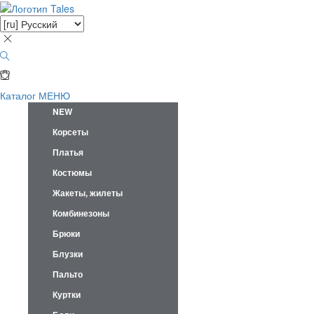
Каталог
МЕНЮ
NEW
Корсеты
Платья
Костюмы
Жакеты, жилеты
Комбинезоны
Брюки
Блузки
Пальто
Куртки