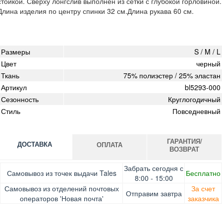
стойкой. Сверху лонгслив выполнен из сетки с глубокой горловиной.
Длина изделия по центру спинки 32 см.Длина рукава 60 см.
Размеры
S / M / L
Цвет
черный
Ткань
75% полиэстер / 25% эластан
Артикул
bl5293-000
Сезонность
Круглогодичный
Стиль
Повседневный
ГАРАНТИЯ/
ДОСТАВКА
ОПЛАТА
ВОЗВРАТ
Оплата при получении товара, Картой онлайн, Google
Гарантия. Обмен/возврат товара в течение 14 дней.
Забрать сегодня с
Самовывоз из точек выдачи Tales
Бесплатно
Pay, Безналичными для юридических лиц, Безналичными
Доставка за счет заказчика
8:00 - 15:00
для физических лиц, Apple Pay, Mastercard, Visa
Самовывоз из отделений почтовых
За счет
Отправим завтра
операторов 'Новая почта'
заказчика