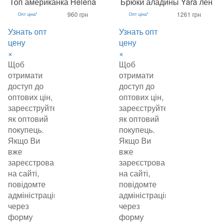
Топ американка Helena
Брюки аладины Yara лён
960 грн
1261 грн
Опт ціна*
Опт ціна*
Узнать опт
Узнать опт
цену
цену
×
×
Щоб
Щоб
отримати
отримати
доступ до
доступ до
оптових цін,
оптових цін,
зареєструйтеся
зареєструйтеся
як оптовий
як оптовий
покупець.
покупець.
Якщо Ви
Якщо Ви
вже
вже
зареєстровані
зареєстровані
на сайті,
на сайті,
повідомте
повідомте
адміністрацію
адміністрацію
через
через
форму
форму