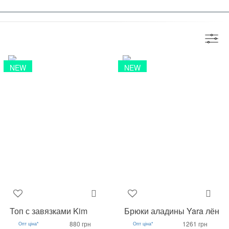
NEW
NEW
Топ с завязками Kim
Брюки аладины Yara лён
880 грн
1261 грн
Опт ціна*
Опт ціна*