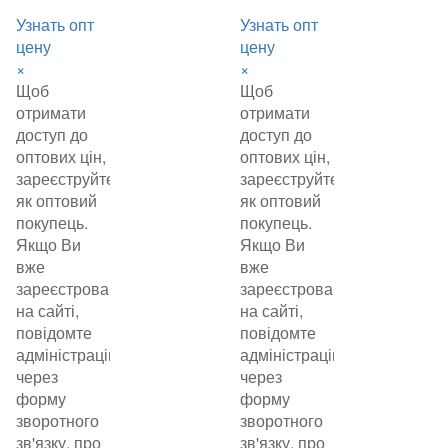
Узнать опт
Узнать опт
цену
цену
×
×
Щоб
Щоб
отримати
отримати
доступ до
доступ до
оптових цін,
оптових цін,
зареєструйтеся
зареєструйтеся
як оптовий
як оптовий
покупець.
покупець.
Якщо Ви
Якщо Ви
вже
вже
зареєстровані
зареєстровані
на сайті,
на сайті,
повідомте
повідомте
адміністрацію
адміністрацію
через
через
форму
форму
зворотного
зворотного
зв'язку, про
зв'язку, про