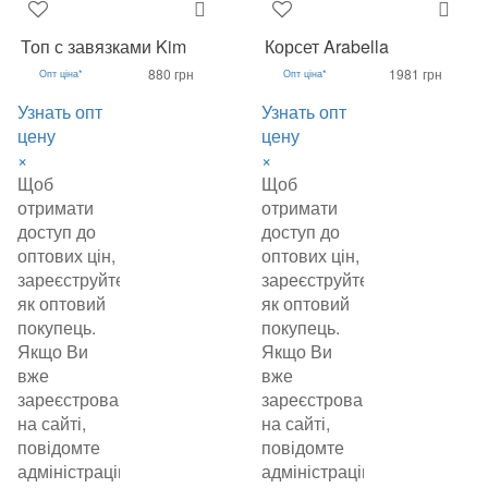
Топ с завязками Kim
Корсет Arabella
880 грн
1981 грн
Опт ціна*
Опт ціна*
Узнать опт
Узнать опт
цену
цену
×
×
Щоб
Щоб
отримати
отримати
доступ до
доступ до
оптових цін,
оптових цін,
зареєструйтеся
зареєструйтеся
як оптовий
як оптовий
покупець.
покупець.
Якщо Ви
Якщо Ви
вже
вже
зареєстровані
зареєстровані
на сайті,
на сайті,
повідомте
повідомте
адміністрацію
адміністрацію