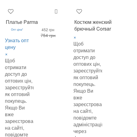
Платье Parma
Костюм женский
брючный Corsar
452 грн
Опт ціна*
754 грн
×
Узнать опт
Щоб
цену
отримати
×
доступ до
Щоб
оптових цін,
отримати
зареєструйтеся
доступ до
як оптовий
оптових цін,
покупець.
зареєструйтеся
Якщо Ви
як оптовий
вже
покупець.
зареєстровані
Якщо Ви
на сайті,
вже
повідомте
зареєстровані
адміністрацію
на сайті,
через
повідомте