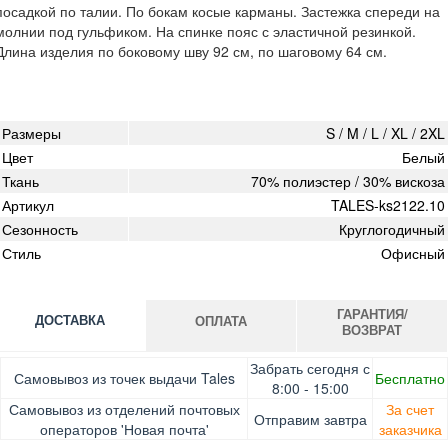
посадкой по талии. По бокам косые карманы. Застежка спереди на
молнии под гульфиком. На спинке пояс с эластичной резинкой.
Длина изделия по боковому шву 92 см, по шаговому 64 см.
Размеры
S / M / L / XL / 2XL
Цвет
Белый
Ткань
70% полиэстер / 30% вискоза
Артикул
TALES-ks2122.10
Сезонность
Круглогодичный
Стиль
Офисный
ГАРАНТИЯ/
ДОСТАВКА
ОПЛАТА
ВОЗВРАТ
Оплата при получении товара, Картой онлайн, Google
Гарантия. Обмен/возврат товара в течение 14 дней.
Забрать сегодня с
Самовывоз из точек выдачи Tales
Бесплатно
Pay, Безналичными для юридических лиц, Безналичными
Доставка за счет заказчика
8:00 - 15:00
для физических лиц, Apple Pay, Mastercard, Visa
Самовывоз из отделений почтовых
За счет
Отправим завтра
операторов 'Новая почта'
заказчика