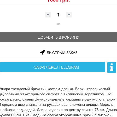
шт
ДОБАВИТЬ В КОРЗИНУ
БЫСТРЫЙ ЗАКАЗ
ЗАКАЗ ЧЕРЕЗ TELEGRAM
Ультра трендовый брючный костюм-двойка. Верх - классический
двубортный жакет прямого силуэта с английским воротником. По
бокам расположены функциональные карманы в рамку с клапаном.
В среднем шве спинке и на рукавах расположены шлицы. Модель
снабжена подкладой. Длина изделия по центру спинки 73 см. Длина
рукава 62 см. Низ - модные слегка укороченные брюки с высокой