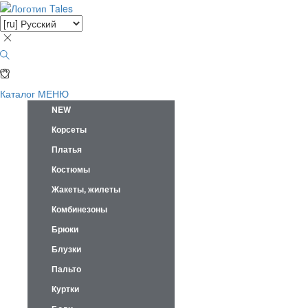
Каталог
МЕНЮ
NEW
Корсеты
Платья
Костюмы
Жакеты, жилеты
Комбинезоны
Брюки
Блузки
Пальто
Куртки