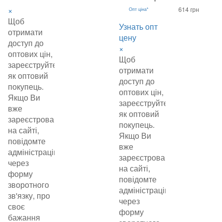
×
614 грн
Опт ціна*
Щоб
Узнать опт
отримати
цену
доступ до
×
оптових цін,
Щоб
зареєструйтеся
отримати
як оптовий
доступ до
покупець.
оптових цін,
Якщо Ви
зареєструйтеся
вже
як оптовий
зареєстровані
покупець.
на сайті,
Якщо Ви
повідомте
вже
адміністрацію
зареєстровані
через
на сайті,
форму
повідомте
зворотного
адміністрацію
зв'язку, про
через
своє
форму
бажання