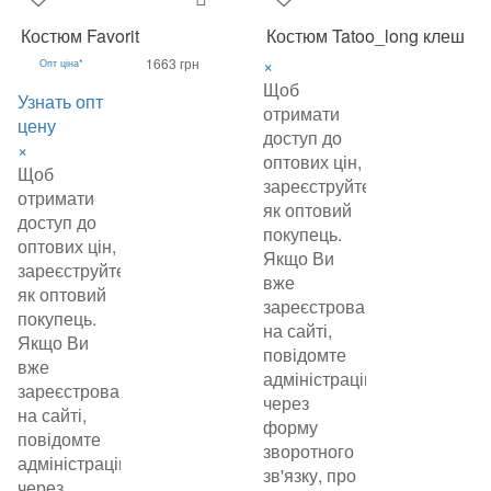
Костюм Favorit
Костюм Tatoo_long клеш
×
1663 грн
Опт ціна*
Щоб
Узнать опт
отримати
цену
доступ до
×
оптових цін,
Щоб
зареєструйтеся
отримати
як оптовий
доступ до
покупець.
оптових цін,
Якщо Ви
зареєструйтеся
вже
як оптовий
зареєстровані
покупець.
на сайті,
Якщо Ви
повідомте
вже
адміністрацію
зареєстровані
через
на сайті,
форму
повідомте
зворотного
адміністрацію
зв'язку, про
через