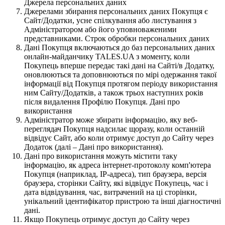
Джерела персональних даних
Джерелами збирання персональних даних Покупця є
Сайт/Додатки, усне спілкування або листування з
Адміністратором або його уповноваженими
представниками. Строк обробки персональних даних
Дані Покупця включаються до баз персональних даних
онлайн-майданчику TALES.UA з моменту, коли
Покупець вперше передає такі дані на Сайті/в Додатку,
оновлюються та доповнюються по мірі одержання такої
інформації від Покупця протягом періоду використання
ним Сайту/Додатків, а також трьох наступних років
після видалення Профілю Покупця. Дані про
використання
Адміністратор може збирати інформацію, яку веб-
переглядач Покупця надсилає щоразу, коли останній
відвідує Сайт, або коли отримує доступ до Сайту через
Додаток (далі – Дані про використання).
Дані про використання можуть містити таку
інформацію, як адреса інтернет-протоколу комп'ютера
Покупця (наприклад, IP-адреса), тип браузера, версія
браузера, сторінки Сайту, які відвідує Покупець, час і
дата відвідування, час, витрачений на ці сторінки,
унікальний ідентифікатор пристрою та інші діагностичні
дані.
Якщо Покупець отримує доступ до Сайту через