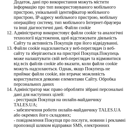
Додаток, дані про використання можуть містити
інформацію про тип використовуваного мобільного
пристрою, унікальний ідентифікатор мобільного
пристрою, IP-адресу мобільного пристрою, мобільну
операційну систему, тип мобільного Інтернет-браузера
та інші діагностичні дані. Файли cookie
Адміністратор використовує файли cookie та аналогічні
технології відстеження, щоб відстежувати діяльність
Сайту та активність Покупців при його відвідуванні.
Файли cookie надсилаються у веб-переглядач із веб-
сайту та зберігаються на пристрої Покупця.Покупець
може налаштувати свій веб-переглядач та відмовитися
від всіх файлів cookie або вказати, коли файли cookie
можуть надсилаються. Однак, якщо Покупець не
приймає файли cookie, він втрачає можливість
користуватися деякими елементами Сайту. Обробка
персональних даних
Адміністратор має право обробляти зібрані персональні
дані для наступних цілей:
- реєстрація Покупця на онлайн-майданчику
TALES.UA;
- забезпечення роботи онлайн-майданчику TALES.UA
або окремих його складових;
- повідомлення Покупця про послуги, новини і рекламні
пропозиції шляхом відправки SMS, електронних