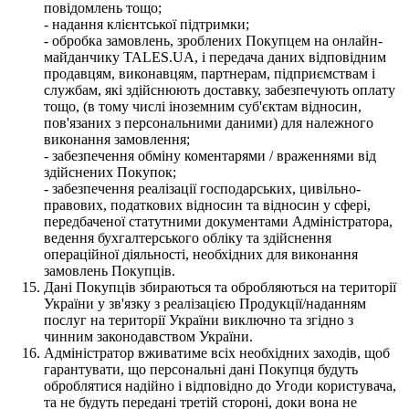
повідомлень тощо;
- надання клієнтської підтримки;
- обробка замовлень, зроблених Покупцем на онлайн-
майданчику TALES.UA, і передача даних відповідним
продавцям, виконавцям, партнерам, підприємствам і
службам, які здійснюють доставку, забезпечують оплату
тощо, (в тому числі іноземним суб'єктам відносин,
пов'язаних з персональними даними) для належного
виконання замовлення;
- забезпечення обміну коментарями / враженнями від
здійснених Покупок;
- забезпечення реалізації господарських, цивільно-
правових, податкових відносин та відносин у сфері,
передбаченої статутними документами Адміністратора,
ведення бухгалтерського обліку та здійснення
операційної діяльності, необхідних для виконання
замовлень Покупців.
Дані Покупців збираються та обробляються на території
України у зв'язку з реалізацією Продукції/наданням
послуг на території України виключно та згідно з
чинним законодавством України.
Адміністратор вживатиме всіх необхідних заходів, щоб
гарантувати, що персональні дані Покупця будуть
оброблятися надійно і відповідно до Угоди користувача,
та не будуть передані третій стороні, доки вона не