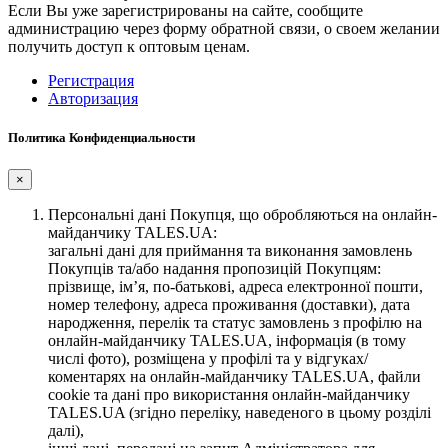
Если Вы уже зарегистрированы на сайте, сообщите
администрацию через форму обратной связи, о своем желании
получить доступ к оптовым ценам.
Регистрация
Авторизация
Политика Конфиденциальности
×
Персональні дані Покупця, що обробляються на онлайн-
майданчику TALES.UA:
загальні дані для приймання та виконання замовлень
Покупців та/або надання пропозицій Покупцям:
прізвище, ім’я, по-батькові, адреса електронної пошти,
номер телефону, адреса проживання (доставки), дата
народження, перелік та статус замовлень з профілю на
онлайн-майданчику TALES.UA, інформація (в тому
числі фото), розміщена у профілі та у відгуках/
коментарях на онлайн-майданчику TALES.UA, файли
cookie та дані про використання онлайн-майданчику
TALES.UA (згідно переліку, наведеного в цьому розділі
далі),