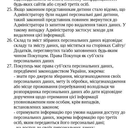
будь-яких сайтів або служб третіх осіб.
Якщо законним представникам дитини стало відомо, що
Адміністратору були надані персональні дані дитини,
такий законний представник повинен звернутися до
Адміністратора із запитом про видалення таких даних. У
такому випадку Адміністратор застосує заходи для
видалення цієї інформації.
Склад та зміст зібраних персональних даних відповідає
складу та змісту даних, що містяться на сторінках Сайту/
Додатків, переглянутих та/або заповнених будь-яким
чином Покупцем. Права Покупця як суб’єкта
персональних даних
Покупець має права суб’єкта персональних даних,
передбачені законодавством України, зокрема:
- знати про джерела збирання, місцезнаходження своїх
персональних даних, мету їх обробки, місцезнаходження
або місце проживання (перебування) володільця чи
розпорядника персональних даних або дати відповідне
доручення щодо отримання цієї інформації
уповноваженим ним особам, крім випадків,
встановлених законом;
- отримувати інформацію про умови надання доступу до
персональних даних, зокрема інформацію про третіх
осіб, яким передаються його персональні дані;
- на доступ до своїх персональних даних;