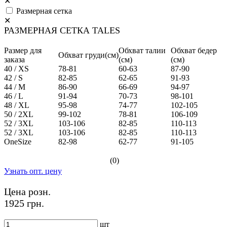
✕
Размерная сетка
✕
РАЗМЕРНАЯ СЕТКА TALES
Размер для
Обхват талии
Обхват бедер
Обхват груди(см)
заказа
(см)
(см)
40 / XS
78-81
60-63
87-90
42 / S
82-85
62-65
91-93
44 / M
86-90
66-69
94-97
46 / L
91-94
70-73
98-101
48 / XL
95-98
74-77
102-105
50 / 2XL
99-102
78-81
106-109
52 / 3XL
103-106
82-85
110-113
52 / 3XL
103-106
82-85
110-113
OneSize
82-98
62-77
91-105
(0)
Узнать опт. цену
Цена розн.
1925 грн.
шт