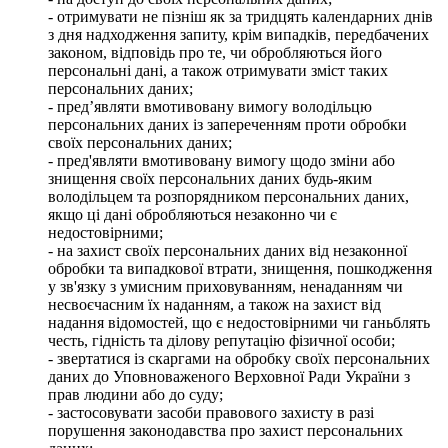
- отримувати не пізніш як за тридцять календарних днів
з дня надходження запиту, крім випадків, передбачених
законом, відповідь про те, чи обробляються його
персональні дані, а також отримувати зміст таких
персональних даних;
- пред’являти вмотивовану вимогу володільцю
персональних даних із запереченням проти обробки
своїх персональних даних;
- пред'являти вмотивовану вимогу щодо зміни або
знищення своїх персональних даних будь-яким
володільцем та розпорядником персональних даних,
якщо ці дані обробляються незаконно чи є
недостовірними;
- на захист своїх персональних даних від незаконної
обробки та випадкової втрати, знищення, пошкодження
у зв'язку з умисним приховуванням, ненаданням чи
несвоєчасним їх наданням, а також на захист від
надання відомостей, що є недостовірними чи ганьблять
честь, гідність та ділову репутацію фізичної особи;
- звертатися із скаргами на обробку своїх персональних
даних до Уповноваженого Верховної Ради України з
прав людини або до суду;
- застосовувати засоби правового захисту в разі
порушення законодавства про захист персональних