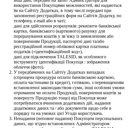
інші дані, передані на запит Адміністратора для
використання Покупцями можливостей, які надаються
їм на Сайті/у Додатках, в тому числі передані при
заповненні реєстраційних форм на Сайті/в Додатку, по
телефону, e-mail або в чаті;
дані для здійснення розрахунків: реквізити банківської
картки, банківського (карткового) рахунку для
перерахування коштів у зв’язку із замовленням або
поверненням Продукції, паспортні дані та/або
реєстраційний номер облікової картки платника
податків («ідентифікаційний код»),
дані для підключення TALESID, як особливого
інструменту ідентифікації Покупця : зображення
обличчя (фото).
У передбачених на Сайті/у Додатках випадках
(спрощена процедура оплати банківською карткою,
оплата частинами (в кредит), готівкою, з перевищенням
встановленої законодавством суми, інші особливі умови
отримання чи оплати Продукції, повернення коштів за
повернуту Продукцію тощо) від Покупця може
потребуватися вчинення додаткових дій, надання
додаткових даних та / або документів щодо себе в
порядку та на умовах цієї Угоди користувача.
Ненадання (неповне надання) Покупцем персональних
даних, що згідно встановлених Адміністратором