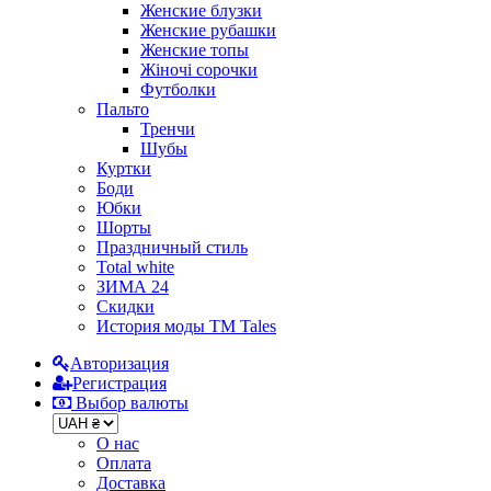
Женские блузки
Женские рубашки
Женские топы
Жіночі сорочки
Футболки
Пальто
Тренчи
Шубы
Куртки
Боди
Юбки
Шорты
Праздничный стиль
Total white
ЗИМА 24
Скидки
История моды ТМ Tales
Авторизация
Регистрация
Выбор валюты
О нас
Оплата
Доставка