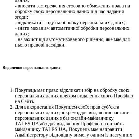
даних;
- вносити застереження стосовно обмеження права на
обробку своїх персональних даних під час надання
згоди;
- відкликати згоду на обробку персональних даних;
- знати механізм автоматичної обробки персональних
даних;
- на захист від автоматизованого рішення, яке має для
нього правові наслідки.
Видалення персональних даних
Покупець має право відкликати збір на обробку своїх
персональних даних шляхом видалення свого Профілю
на Сайті.
Для використання Покупцем своїх прав суб’єкта
персональних даних, зокрема, для видалення частини
персональних даних з баз онлайн-майданчику
TALES.UA або для видалення Профілю на онлайн-
майданчику TALES.UA, Покупець має направити
Адміністратору відповідну вимогу одним із наступних