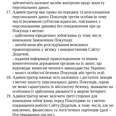
забезпечить належні засоби контролю щодо захисту
персональних даних.
Адміністратор має право на передачу та розголошення
персональних даних Покупців третім особам (в тому
числі іноземним суб'єктам відносин, пов'язаних з
персональними даними) без повідомлення про це
Покупця з метою:
- здійснення юридичних зобов'язань (у тому числі
виконання Замовлення Покупця);
- запобігання або розслідування можливих
правопорушень у зв'язку з використанням Сайту/
Додатків;
- надання інформації правоохоронним та іншим
компетентним державним органам на їх запит, що
відповідає вимогам чинного законодавства України;
- захист особистої безпеки Покупців або третіх осіб.
Адміністратор вживає всіх належних і достатніх заходів
з метою захисту персональних даних Покупців, однак
не може гарантувати їх абсолютну безпеку, зважаючи на
особливості здійснення діяльності в мережі Інтернет.
Адміністратор може залучати треті сторони для
виконання зобов’язань перед Покупцями та з метою
покращення роботи Сайту/Додатків, в тому числі, але не
виключно, фінансових та логістичних партнерів (далі –
Постачальники послуг).