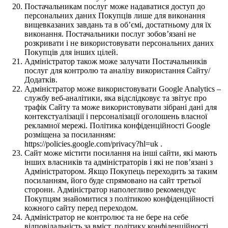
Постачальникам послуг може надаватися доступ до
персональних даних Покупців лише для виконання
вищевказаних завдань та в об’ємі, достатньому для їх
виконання. Постачальники послуг зобов’язані не
розкривати і не використовувати персональних даних
Покупців для інших цілей.
Адміністратор також може залучати Постачальників
послуг для контролю та аналізу використання Сайту/
Додатків.
Адміністратор може використовувати Google Analytics –
службу веб-аналітики, яка відслідковує та звітує про
трафік Сайту та може використовувати зібрані дані для
контекстуалізації і персоналізації оголошень власної
рекламної мережі. Політика конфіденційності Google
розміщена за посиланням:
https://policies.google.com/privacy?hl=uk .
Сайт може містити посилання на інші сайти, які мають
інших власників та адміністраторів і які не пов’язані з
Адміністратором. Якщо Покупець переходить за таким
посиланням, його буде спрямовано на сайт третьої
сторони. Адміністратор наполегливо рекомендує
Покупцям знайомитися з політикою конфіденційності
кожного сайту перед переходом.
Адміністратор не контролює та не бере на себе
відповідальність за вміст, політику конфіденційності