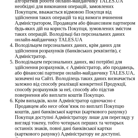
алгоритмів роботи онлайн-майданчику TALES.UA
необхідні для виконання операцій, замовлених
Покупцем, вважається відмовою Покупця від
здійснення таких операцій та від вимоги вчинення
Адміністратором, Продавцем або фінансовим партнером
будь-яких дій на користь Покупця, зумовлених змістом
таких операцій. Володільці баз персональних даних
онлайн-майданчику TALES.UA
Володільцем персональних даних, крім даних для
здійснення розрахунків (банківських реквізитів), є
Адміністратор.
Володільцем персональних даних, які потрібні для
здійснення розрахунків, є Адміністратор, або продавець,
або фінансові партнери онлайн-майданчику TALES.UA,
зазначені на Сайті. Володілець таких даних визначається
залежно від способу реалізації конкретної Продукції,
способу розрахунків за неї, способу або підстав
повернення або виплати коштів Покупцю.
Крім випадків, коли Адміністратор одночасно є
Продавцем або несе обов’язок по виплаті Покупцю
коштів, дані банківської картки (карткового рахунку)
Покупця доступні Адміністратору лише для перегляду у
вигляді токену, тобто чотирьох перших та чотирьох
останніх знаків, повні дані банківської картки
(карткового рахунку) Адміністратору не доступні.