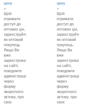
цену
цену
×
×
Щоб
Щоб
отримати
отримати
доступ до
доступ до
оптових цін,
оптових цін,
зареєструйтеся
зареєструйтеся
як оптовий
як оптовий
покупець.
покупець.
Якщо Ви
Якщо Ви
вже
вже
зареєстровані
зареєстровані
на сайті,
на сайті,
повідомте
повідомте
адміністрацію
адміністрацію
через
через
форму
форму
зворотного
зворотного
зв'язку, про
зв'язку, про
своє
своє