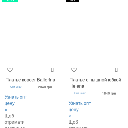
Платье корсет Ballerina
Платье с пышной юбкой
Helena
2040 грн
Опт ціна*
1840 грн
Опт ціна*
Узнать опт
цену
Узнать опт
×
цену
Щоб
×
отримати
Щоб