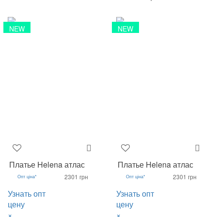
NEW
NEW
Платье Helena атлас
Платье Helena атлас
2301 грн
2301 грн
Опт ціна*
Опт ціна*
Узнать опт
Узнать опт
цену
цену
×
×