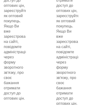
доступ до
отримати
оптових цін,
доступ до
зареєструйтеся
оптових цін,
як оптовий
зареєструйтеся
покупець.
як оптовий
Якщо Ви
покупець.
вже
Якщо Ви
зареєстровані
вже
на сайті,
зареєстровані
повідомте
на сайті,
адміністрацію
повідомте
через
адміністрацію
форму
через
зворотного
форму
зв'язку, про
зворотного
своє
зв'язку, про
бажання
своє
отримати
бажання
доступ до
отримати
оптових цін.
доступ до
оптових цін.