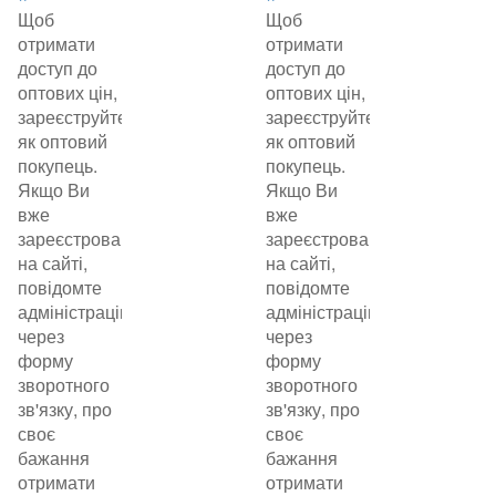
Щоб
Щоб
отримати
отримати
доступ до
доступ до
оптових цін,
оптових цін,
зареєструйтеся
зареєструйтеся
як оптовий
як оптовий
покупець.
покупець.
Якщо Ви
Якщо Ви
вже
вже
зареєстровані
зареєстровані
на сайті,
на сайті,
повідомте
повідомте
адміністрацію
адміністрацію
через
через
форму
форму
зворотного
зворотного
зв'язку, про
зв'язку, про
своє
своє
бажання
бажання
отримати
отримати