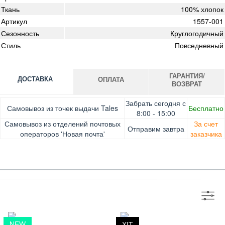
Ткань
100% хлопок
Артикул
1557-001
Сезонность
Круглогодичный
Стиль
Повседневный
ГАРАНТИЯ/
ДОСТАВКА
ОПЛАТА
ВОЗВРАТ
Оплата при получении товара, Картой онлайн, Google
Гарантия. Обмен/возврат товара в течение 14 дней.
Забрать сегодня с
Самовывоз из точек выдачи Tales
Бесплатно
Pay, Безналичными для юридических лиц, Безналичными
Доставка за счет заказчика
8:00 - 15:00
для физических лиц, Apple Pay, Mastercard, Visa
Самовывоз из отделений почтовых
За счет
Отправим завтра
операторов 'Новая почта'
заказчика
NEW
ХІТ