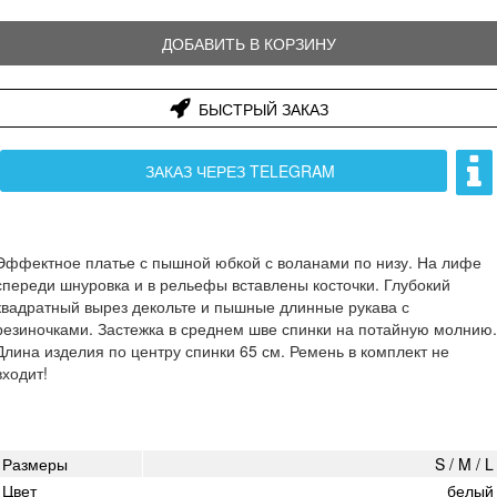
ДОБАВИТЬ В КОРЗИНУ
БЫСТРЫЙ ЗАКАЗ
ЗАКАЗ ЧЕРЕЗ TELEGRAM
Эффектное платье с пышной юбкой с воланами по низу. На лифе
спереди шнуровка и в рельефы вставлены косточки. Глубокий
квадратный вырез декольте и пышные длинные рукава с
резиночками. Застежка в среднем шве спинки на потайную молнию.
Длина изделия по центру спинки 65 см. Ремень в комплект не
входит!
Размеры
S / M / L
Цвет
белый