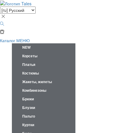
Каталог
МЕНЮ
NEW
Корсеты
Платья
Костюмы
Жакеты, жилеты
Комбинезоны
Брюки
Блузки
Пальто
Куртки