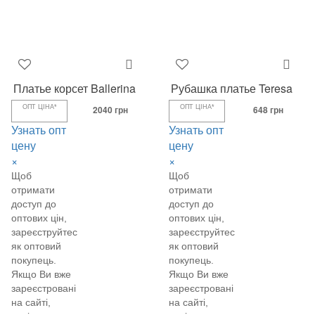
Платье корсет Ballerina
Рубашка платье Teresa
ОПТ ЦІНА*
2040 грн
ОПТ ЦІНА*
648 грн
Узнать опт
Узнать опт
цену
цену
×
×
Щоб
Щоб
отримати
отримати
доступ до
доступ до
оптових цін,
оптових цін,
зареєструйтеся
зареєструйтеся
як оптовий
як оптовий
покупець.
покупець.
Якщо Ви вже
Якщо Ви вже
зареєстровані
зареєстровані
на сайті,
на сайті,