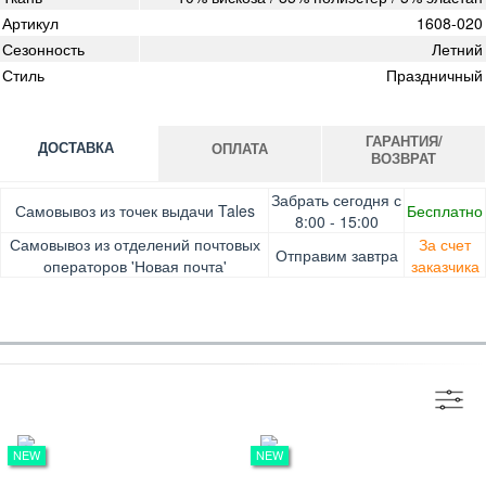
Артикул
1608-020
Сезонность
Летний
Стиль
Праздничный
ГАРАНТИЯ/
ДОСТАВКА
ОПЛАТА
ВОЗВРАТ
Оплата при получении товара, Картой онлайн, Google
Гарантия. Обмен/возврат товара в течение 14 дней.
Забрать сегодня с
Самовывоз из точек выдачи Tales
Бесплатно
Pay, Безналичными для юридических лиц, Безналичными
Доставка за счет заказчика
8:00 - 15:00
для физических лиц, Apple Pay, Mastercard, Visa
Самовывоз из отделений почтовых
За счет
Отправим завтра
операторов 'Новая почта'
заказчика
NEW
NEW