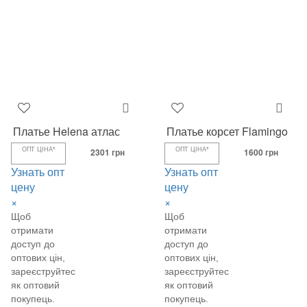
Платье Helena атлас
Платье корсет Flamingo
ОПТ ЦІНА*
2301 грн
ОПТ ЦІНА*
1600 грн
Узнать опт
Узнать опт
цену
цену
×
×
Щоб
Щоб
отримати
отримати
доступ до
доступ до
оптових цін,
оптових цін,
зареєструйтеся
зареєструйтеся
як оптовий
як оптовий
покупець.
покупець.