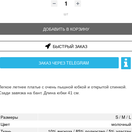
шт
ДОБАВИТЬ В КОРЗИНУ
БЫСТРЫЙ ЗАКАЗ
ЗАКАЗ ЧЕРЕЗ TELEGRAM
Легкое летнее платье с очень пышной юбкой и открытой спинкой.
Сзади завязка на бант. Длина юбки 41 см.
Размеры
S / M / L
Цвет
молочный
Ткань
10% вискоза / 85% полиэстер / 5% эластан