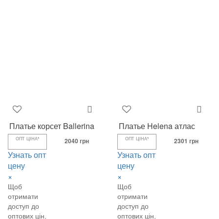
Платье корсет Ballerina
Платье Helena атлас
ОПТ ЦІНА*
2040 грн
ОПТ ЦІНА*
2301 грн
Узнать опт
Узнать опт
цену
цену
×
×
Щоб
Щоб
отримати
отримати
доступ до
доступ до
оптових цін,
оптових цін,