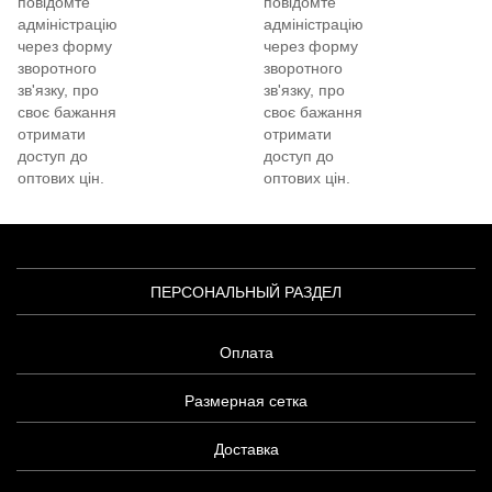
повідомте
повідомте
адміністрацію
адміністрацію
через форму
через форму
зворотного
зворотного
зв'язку, про
зв'язку, про
своє бажання
своє бажання
отримати
отримати
доступ до
доступ до
оптових цін.
оптових цін.
ПЕРСОНАЛЬНЫЙ РАЗДЕЛ
Оплата
Размерная сетка
Доставка