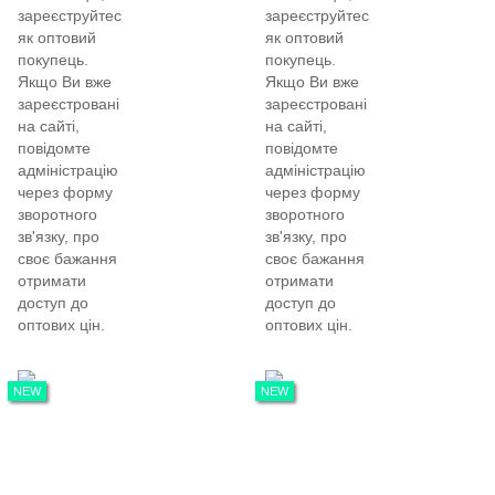
зареєструйтеся
зареєструйтеся
як оптовий
як оптовий
покупець.
покупець.
Якщо Ви вже
Якщо Ви вже
зареєстровані
зареєстровані
на сайті,
на сайті,
повідомте
повідомте
адміністрацію
адміністрацію
через форму
через форму
зворотного
зворотного
зв'язку, про
зв'язку, про
своє бажання
своє бажання
отримати
отримати
доступ до
доступ до
оптових цін.
оптових цін.
NEW
NEW