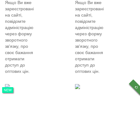
Якщо Ви вже
Якщо Ви вже
зареєстровані
зареєстровані
на сайті,
на сайті,
повідомте
повідомте
адміністрацію
адміністрацію
через форму
через форму
зворотного
зворотного
зв'язку, про
зв'язку, про
своє бажання
своє бажання
отримати
отримати
доступ до
доступ до
оптових цін.
оптових цін.
NEW