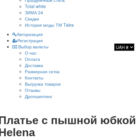
Праздничный стиль
Total white
ЗИМА 24
Скидки
История моды ТМ Tales
Авторизация
Регистрация
Выбор валюты
О нас
Оплата
Доставка
Размерная сетка
Контакты
Выгрузка товаров
Отзывы
Дропшиппинг
Платье с пышной юбкой
Helena