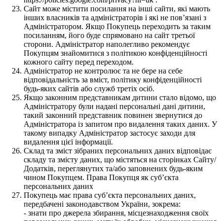
Сайт може містити посилання на інші сайти, які мають
інших власників та адміністраторів і які не пов’язані з
Адміністратором. Якщо Покупець переходить за таким
посиланням, його буде спрямовано на сайт третьої
сторони. Адміністратор наполегливо рекомендує
Покупцям знайомитися з політикою конфіденційності
кожного сайту перед переходом.
Адміністратор не контролює та не бере на себе
відповідальність за вміст, політику конфіденційності
будь-яких сайтів або служб третіх осіб.
Якщо законним представникам дитини стало відомо, що
Адміністратору були надані персональні дані дитини,
такий законний представник повинен звернутися до
Адміністратора із запитом про видалення таких даних. У
такому випадку Адміністратор застосує заходи для
видалення цієї інформації.
Склад та зміст зібраних персональних даних відповідає
складу та змісту даних, що містяться на сторінках Сайту/
Додатків, переглянутих та/або заповнених будь-яким
чином Покупцем. Права Покупця як суб’єкта
персональних даних
Покупець має права суб’єкта персональних даних,
передбачені законодавством України, зокрема:
- знати про джерела збирання, місцезнаходження своїх