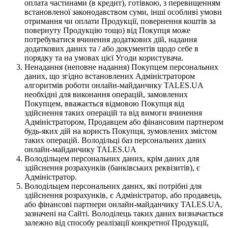
оплата частинами (в кредит), готівкою, з перевищенням
встановленої законодавством суми, інші особливі умови
отримання чи оплати Продукції, повернення коштів за
повернуту Продукцію тощо) від Покупця може
потребуватися вчинення додаткових дій, надання
додаткових даних та / або документів щодо себе в
порядку та на умовах цієї Угоди користувача.
Ненадання (неповне надання) Покупцем персональних
даних, що згідно встановлених Адміністратором
алгоритмів роботи онлайн-майданчику TALES.UA
необхідні для виконання операцій, замовлених
Покупцем, вважається відмовою Покупця від
здійснення таких операцій та від вимоги вчинення
Адміністратором, Продавцем або фінансовим партнером
будь-яких дій на користь Покупця, зумовлених змістом
таких операцій. Володільці баз персональних даних
онлайн-майданчику TALES.UA
Володільцем персональних даних, крім даних для
здійснення розрахунків (банківських реквізитів), є
Адміністратор.
Володільцем персональних даних, які потрібні для
здійснення розрахунків, є Адміністратор, або продавець,
або фінансові партнери онлайн-майданчику TALES.UA,
зазначені на Сайті. Володілець таких даних визначається
залежно від способу реалізації конкретної Продукції,