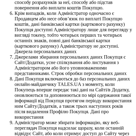
способу розрахунків за неї, способу або підстав
повернення або виплати коштів Покупцю.
Крім випадків, коли Адміністратор одночасно є
Продавцем або несе обов’язок по виплаті Покупцю
коштів, дані банківської картки (карткового рахунку)
Покупця доступні Адміністратору лише для перегляду у
вигляді токену, тобто чотирьох перших та чотирьох
останніх знаків, повні дані банківської картки
(карткового рахунку) Адміністратору не доступні.
Джерела персональних даних
Джерелами збирання персональних даних Покупця є
Сайт/Додатки, усне спілкування або листування з
Адміністратором або його уповноваженими
представниками. Строк обробки персональних даних
Дані Покупця включаються до баз персональних даних
онлайн-майданчику TALES.UA з моменту, коли
Покупець вперше передає такі дані на Сайті/в Додатку,
оновлюються та доповнюються по мірі одержання такої
інформації від Покупця протягом періоду використання
ним Сайту/Додатків, а також трьох наступних років
після видалення Профілю Покупця. Дані про
використання
Адміністратор може збирати інформацію, яку веб-
переглядач Покупця надсилає щоразу, коли останній
відвідує Сайт, або коли отримує доступ до Сайту через