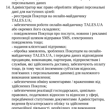
персональних даних
Адміністратор має право обробляти зібрані персональні
дані для наступних цілей:
- реєстрація Покупця на онлайн-майданчику
TALES.UA;
- забезпечення роботи онлайн-майданчику TALES.UA
або окремих його складових;
- повідомлення Покупця про послуги, новини і рекламні
пропозиції шляхом відправки SMS, електронних
повідомлень тощо;
- надання клієнтської підтримки;
- обробка замовлень, зроблених Покупцем на онлайн-
майданчику TALES.UA, і передача даних відповідним
продавцям, виконавцям, партнерам, підприємствам і
службам, які здійснюють доставку, забезпечують оплату
тощо, (в тому числі іноземним суб'єктам відносин,
пов'язаних з персональними даними) для належного
виконання замовлення;
- забезпечення обміну коментарями / враженнями від
здійснених Покупок;
- забезпечення реалізації господарських, цивільно-
правових, податкових відносин та відносин у сфері,
передбаченої статутними документами Адміністратора,
ведення бухгалтерського обліку та здійснення
операційної діяльності, необхідних для виконання