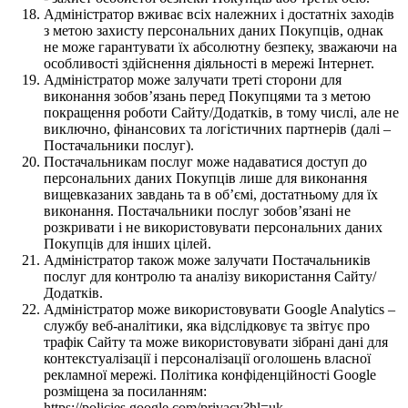
Адміністратор вживає всіх належних і достатніх заходів
з метою захисту персональних даних Покупців, однак
не може гарантувати їх абсолютну безпеку, зважаючи на
особливості здійснення діяльності в мережі Інтернет.
Адміністратор може залучати треті сторони для
виконання зобов’язань перед Покупцями та з метою
покращення роботи Сайту/Додатків, в тому числі, але не
виключно, фінансових та логістичних партнерів (далі –
Постачальники послуг).
Постачальникам послуг може надаватися доступ до
персональних даних Покупців лише для виконання
вищевказаних завдань та в об’ємі, достатньому для їх
виконання. Постачальники послуг зобов’язані не
розкривати і не використовувати персональних даних
Покупців для інших цілей.
Адміністратор також може залучати Постачальників
послуг для контролю та аналізу використання Сайту/
Додатків.
Адміністратор може використовувати Google Analytics –
службу веб-аналітики, яка відслідковує та звітує про
трафік Сайту та може використовувати зібрані дані для
контекстуалізації і персоналізації оголошень власної
рекламної мережі. Політика конфіденційності Google
розміщена за посиланням:
https://policies.google.com/privacy?hl=uk .