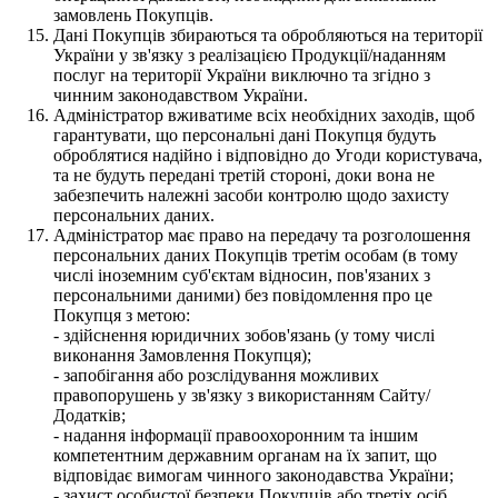
замовлень Покупців.
Дані Покупців збираються та обробляються на території
України у зв'язку з реалізацією Продукції/наданням
послуг на території України виключно та згідно з
чинним законодавством України.
Адміністратор вживатиме всіх необхідних заходів, щоб
гарантувати, що персональні дані Покупця будуть
оброблятися надійно і відповідно до Угоди користувача,
та не будуть передані третій стороні, доки вона не
забезпечить належні засоби контролю щодо захисту
персональних даних.
Адміністратор має право на передачу та розголошення
персональних даних Покупців третім особам (в тому
числі іноземним суб'єктам відносин, пов'язаних з
персональними даними) без повідомлення про це
Покупця з метою:
- здійснення юридичних зобов'язань (у тому числі
виконання Замовлення Покупця);
- запобігання або розслідування можливих
правопорушень у зв'язку з використанням Сайту/
Додатків;
- надання інформації правоохоронним та іншим
компетентним державним органам на їх запит, що
відповідає вимогам чинного законодавства України;
- захист особистої безпеки Покупців або третіх осіб.