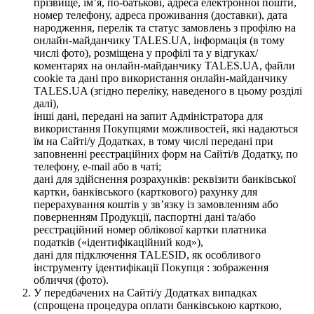
прізвище, ім’я, по-батькові, адреса електронної пошти,
номер телефону, адреса проживання (доставки), дата
народження, перелік та статус замовлень з профілю на
онлайн-майданчику TALES.UA, інформація (в тому
числі фото), розміщена у профілі та у відгуках/
коментарях на онлайн-майданчику TALES.UA, файли
cookie та дані про використання онлайн-майданчику
TALES.UA (згідно переліку, наведеного в цьому розділі
далі),
інші дані, передані на запит Адміністратора для
використання Покупцями можливостей, які надаються
їм на Сайті/у Додатках, в тому числі передані при
заповненні реєстраційних форм на Сайті/в Додатку, по
телефону, e-mail або в чаті;
дані для здійснення розрахунків: реквізити банківської
картки, банківського (карткового) рахунку для
перерахування коштів у зв’язку із замовленням або
поверненням Продукції, паспортні дані та/або
реєстраційний номер облікової картки платника
податків («ідентифікаційний код»),
дані для підключення TALESID, як особливого
інструменту ідентифікації Покупця : зображення
обличчя (фото).
У передбачених на Сайті/у Додатках випадках
(спрощена процедура оплати банківською карткою,