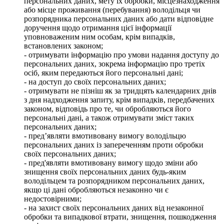
персональних даних, мету їх обробки, місцезнаходження
або місце проживання (перебування) володільця чи
розпорядника персональних даних або дати відповідне
доручення щодо отримання цієї інформації
уповноваженим ним особам, крім випадків,
встановлених законом;
- отримувати інформацію про умови надання доступу до
персональних даних, зокрема інформацію про третіх
осіб, яким передаються його персональні дані;
- на доступ до своїх персональних даних;
- отримувати не пізніш як за тридцять календарних днів
з дня надходження запиту, крім випадків, передбачених
законом, відповідь про те, чи обробляються його
персональні дані, а також отримувати зміст таких
персональних даних;
- пред’являти вмотивовану вимогу володільцю
персональних даних із запереченням проти обробки
своїх персональних даних;
- пред'являти вмотивовану вимогу щодо зміни або
знищення своїх персональних даних будь-яким
володільцем та розпорядником персональних даних,
якщо ці дані обробляються незаконно чи є
недостовірними;
- на захист своїх персональних даних від незаконної
обробки та випадкової втрати, знищення, пошкодження