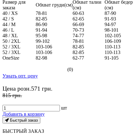
Размер для
Обхват талии
Обхват бедер
Обхват груди(см)
заказа
(см)
(см)
40 / XS
78-81
60-63
87-90
42 / S
82-85
62-65
91-93
44 / M
86-90
66-69
94-97
46 / L
91-94
70-73
98-101
48 / XL
95-98
74-77
102-105
50 / 2XL
99-102
78-81
106-109
52 / 3XL
103-106
82-85
110-113
52 / 3XL
103-106
82-85
110-113
OneSize
82-98
62-77
91-105
(0)
Узнать опт. цену
Цена розн.
571 грн.
815 грн.
шт
Добавить в корзину
Быстрый заказ
БЫСТРЫЙ ЗАКАЗ