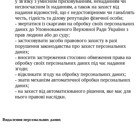
у зв'язку з умисним приховуванням, ненаданням чи
несвоєчасним їх наданням, а також на захист від
надання відомостей, що є недостовірними чи ганьблять
честь, гідність та ділову репутацію фізичної особи;
- звертатися із скаргами на обробку своїх персональних
даних до Уповноваженого Верховної Ради України з
прав людини або до суду;
- застосовувати засоби правового захисту в разі
порушення законодавства про захист персональних
даних;
- вносити застереження стосовно обмеження права на
обробку своїх персональних даних під час надання
згоди;
- відкликати згоду на обробку персональних даних;
- знати механізм автоматичної обробки персональних
даних;
- на захист від автоматизованого рішення, яке має для
нього правові наслідки.
Видалення персональних даних