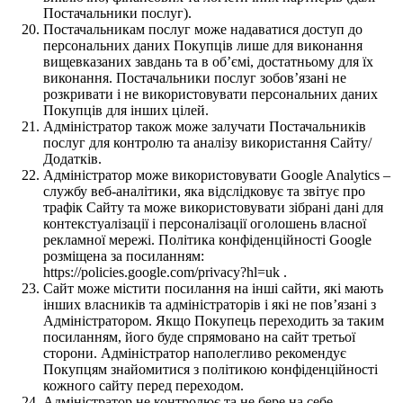
Постачальники послуг).
Постачальникам послуг може надаватися доступ до
персональних даних Покупців лише для виконання
вищевказаних завдань та в об’ємі, достатньому для їх
виконання. Постачальники послуг зобов’язані не
розкривати і не використовувати персональних даних
Покупців для інших цілей.
Адміністратор також може залучати Постачальників
послуг для контролю та аналізу використання Сайту/
Додатків.
Адміністратор може використовувати Google Analytics –
службу веб-аналітики, яка відслідковує та звітує про
трафік Сайту та може використовувати зібрані дані для
контекстуалізації і персоналізації оголошень власної
рекламної мережі. Політика конфіденційності Google
розміщена за посиланням:
https://policies.google.com/privacy?hl=uk .
Сайт може містити посилання на інші сайти, які мають
інших власників та адміністраторів і які не пов’язані з
Адміністратором. Якщо Покупець переходить за таким
посиланням, його буде спрямовано на сайт третьої
сторони. Адміністратор наполегливо рекомендує
Покупцям знайомитися з політикою конфіденційності
кожного сайту перед переходом.
Адміністратор не контролює та не бере на себе