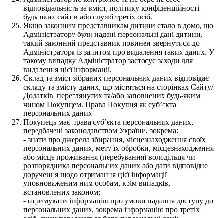
відповідальність за вміст, політику конфіденційності
будь-яких сайтів або служб третіх осіб.
Якщо законним представникам дитини стало відомо, що
Адміністратору були надані персональні дані дитини,
такий законний представник повинен звернутися до
Адміністратора із запитом про видалення таких даних. У
такому випадку Адміністратор застосує заходи для
видалення цієї інформації.
Склад та зміст зібраних персональних даних відповідає
складу та змісту даних, що містяться на сторінках Сайту/
Додатків, переглянутих та/або заповнених будь-яким
чином Покупцем. Права Покупця як суб’єкта
персональних даних
Покупець має права суб’єкта персональних даних,
передбачені законодавством України, зокрема:
- знати про джерела збирання, місцезнаходження своїх
персональних даних, мету їх обробки, місцезнаходження
або місце проживання (перебування) володільця чи
розпорядника персональних даних або дати відповідне
доручення щодо отримання цієї інформації
уповноваженим ним особам, крім випадків,
встановлених законом;
- отримувати інформацію про умови надання доступу до
персональних даних, зокрема інформацію про третіх