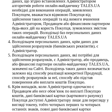
даних, що згідно встановлених Адміністратором
алгоритмів роботи онлайн-майданчику TALES.UA
необхідні для виконання операцій, замовлених
Покупцем, вважається відмовою Покупця від
здійснення таких операцій та від вимоги вчинення
Адміністратором, Продавцем або фінансовим партнером
будь-яких дій на користь Покупця, зумовлених змістом
таких операцій. Володільці баз персональних даних
онлайн-майданчику TALES.UA
Володільцем персональних даних, крім даних для
здійснення розрахунків (банківських реквізитів), є
Адміністратор.
Володільцем персональних даних, які потрібні для
здійснення розрахунків, є Адміністратор, або продавець,
або фінансові партнери онлайн-майданчику TALES.UA,
зазначені на Сайті. Володілець таких даних визначається
залежно від способу реалізації конкретної Продукції,
способу розрахунків за неї, способу або підстав
повернення або виплати коштів Покупцю.
Крім випадків, коли Адміністратор одночасно є
Продавцем або несе обов’язок по виплаті Покупцю
коштів, дані банківської картки (карткового рахунку)
Покупця доступні Адміністратору лише для перегляду у
вигляді токену, тобто чотирьох перших та чотирьох
останніх знаків, повні дані банківської картки