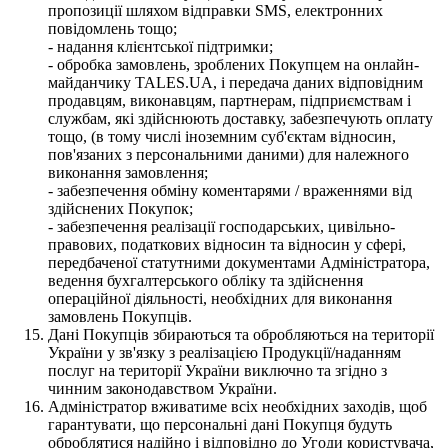
пропозиції шляхом відправки SMS, електронних
повідомлень тощо;
- надання клієнтської підтримки;
- обробка замовлень, зроблених Покупцем на онлайн-
майданчику TALES.UA, і передача даних відповідним
продавцям, виконавцям, партнерам, підприємствам і
службам, які здійснюють доставку, забезпечують оплату
тощо, (в тому числі іноземним суб'єктам відносин,
пов'язаних з персональними даними) для належного
виконання замовлення;
- забезпечення обміну коментарями / враженнями від
здійснених Покупок;
- забезпечення реалізації господарських, цивільно-
правових, податкових відносин та відносин у сфері,
передбаченої статутними документами Адміністратора,
ведення бухгалтерського обліку та здійснення
операційної діяльності, необхідних для виконання
замовлень Покупців.
Дані Покупців збираються та обробляються на території
України у зв'язку з реалізацією Продукції/наданням
послуг на території України виключно та згідно з
чинним законодавством України.
Адміністратор вживатиме всіх необхідних заходів, щоб
гарантувати, що персональні дані Покупця будуть
оброблятися надійно і відповідно до Угоди користувача,