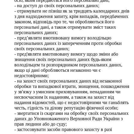
осіб, яким передаються його персональні дані;
- на доступ до своїх персональних даних;
- отримувати не пізніш як за тридцять календарних днів
з дня надходження запиту, крім випадків, передбачених
законом, відповідь про те, чи обробляються його
персональні дані, а також отримувати зміст таких
персональних даних;
- пред’являти вмотивовану вимогу володільцю
персональних даних із запереченням проти обробки
своїх персональних даних;
- пред'являти вмотивовану вимогу щодо зміни або
знищення своїх персональних даних будь-яким
володільцем та розпорядником персональних даних,
якщо ці дані обробляються незаконно чи є
недостовірними;
- на захист своїх персональних даних від незаконної
обробки та випадкової втрати, знищення, пошкодження
у зв'язку з умисним приховуванням, ненаданням чи
несвоєчасним їх наданням, а також на захист від
надання відомостей, що є недостовірними чи ганьблять
честь, гідність та ділову репутацію фізичної особи;
- звертатися із скаргами на обробку своїх персональних
даних до Уповноваженого Верховної Ради України з
прав людини або до суду;
- застосовувати засоби правового захисту в разі