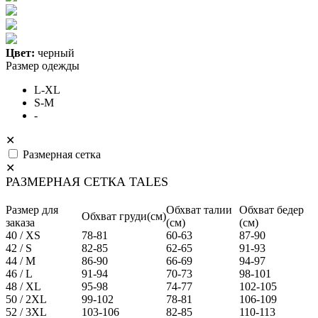
Цвет:
черный
Размер одежды
L-XL
S-M
-
✕
Размерная сетка
✕
РАЗМЕРНАЯ СЕТКА TALES
Размер для
Обхват талии
Обхват бедер
Обхват груди(см)
заказа
(см)
(см)
40 / XS
78-81
60-63
87-90
42 / S
82-85
62-65
91-93
44 / M
86-90
66-69
94-97
46 / L
91-94
70-73
98-101
48 / XL
95-98
74-77
102-105
50 / 2XL
99-102
78-81
106-109
52 / 3XL
103-106
82-85
110-113