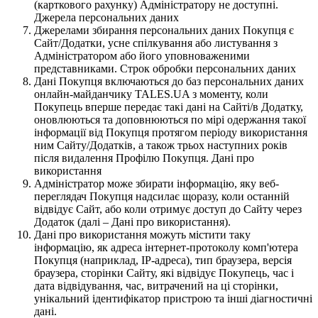
(карткового рахунку) Адміністратору не доступні.
Джерела персональних даних
Джерелами збирання персональних даних Покупця є
Сайт/Додатки, усне спілкування або листування з
Адміністратором або його уповноваженими
представниками. Строк обробки персональних даних
Дані Покупця включаються до баз персональних даних
онлайн-майданчику TALES.UA з моменту, коли
Покупець вперше передає такі дані на Сайті/в Додатку,
оновлюються та доповнюються по мірі одержання такої
інформації від Покупця протягом періоду використання
ним Сайту/Додатків, а також трьох наступних років
після видалення Профілю Покупця. Дані про
використання
Адміністратор може збирати інформацію, яку веб-
переглядач Покупця надсилає щоразу, коли останній
відвідує Сайт, або коли отримує доступ до Сайту через
Додаток (далі – Дані про використання).
Дані про використання можуть містити таку
інформацію, як адреса інтернет-протоколу комп'ютера
Покупця (наприклад, IP-адреса), тип браузера, версія
браузера, сторінки Сайту, які відвідує Покупець, час і
дата відвідування, час, витрачений на ці сторінки,
унікальний ідентифікатор пристрою та інші діагностичні
дані.