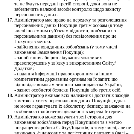
та не будуть передані третій стороні, доки вона не
забезпечить належні засоби контролю щодо захисту
персональних даних.
Адміністратор має право на передачу та розголошення
персональних даних Покупців третім особам (в тому
числі іноземним суб'єктам відносин, пов'язаних з
персональними даними) без повідомлення про це
Покупця з метою:
- здійснення юридичних зобов'язань (у тому числі
виконання Замовлення Покупця);
- запобігання або розслідування можливих
правопорушень у зв'язку з використанням Сайту/
Додатків;
- надання інформації правоохоронним та іншим
компетентним державним органам на їх запит, що
відповідає вимогам чинного законодавства України;
- захист особистої безпеки Покупців або третіх осіб.
Адміністратор вживає всіх належних і достатніх заходів
з метою захисту персональних даних Покупців, однак
не може гарантувати їх абсолютну безпеку, зважаючи на
особливості здійснення діяльності в мережі Інтернет.
Адміністратор може залучати треті сторони для
виконання зобов’язань перед Покупцями та з метою
покращення роботи Сайту/Додатків, в тому числі, але не
виключно, фінансових та логістичних партнерів (далі –