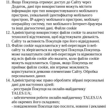
Якщо Покупець отримує доступ до Сайту через
Додаток, дані про використання можуть містити
інформацію про тип використовуваного мобільного
пристрою, унікальний ідентифікатор мобільного
пристрою, IP-адресу мобільного пристрою, мобільну
операційну систему, тип мобільного Інтернет-браузера
та інші діагностичні дані. Файли cookie
Адміністратор використовує файли cookie та аналогічні
технології відстеження, щоб відстежувати діяльність
Сайту та активність Покупців при його відвідуванні.
Файли cookie надсилаються у веб-переглядач із веб-
сайту та зберігаються на пристрої Покупця.Покупець
може налаштувати свій веб-переглядач та відмовитися
від всіх файлів cookie або вказати, коли файли cookie
можуть надсилаються. Однак, якщо Покупець не
приймає файли cookie, він втрачає можливість
користуватися деякими елементами Сайту. Обробка
персональних даних
Адміністратор має право обробляти зібрані персональні
дані для наступних цілей:
- реєстрація Покупця на онлайн-майданчику
TALES.UA;
- забезпечення роботи онлайн-майданчику TALES.UA
або окремих його складових;
- повідомлення Покупця про послуги, новини і рекламні