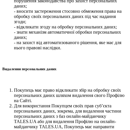
порушення законодавства про захист персональних
даних;
- вносити застереження стосовно обмеження права на
обробку своїх персональних даних під час надання
згоди;
- відкликати згоду на обробку персональних даних;
- знати механізм автоматичної обробки персональних
даних;
- на захист від автоматизованого рішення, яке має для
нього правові наслідки.
Видалення персональних даних
Покупець має право відкликати збір на обробку своїх
персональних даних шляхом видалення свого Профілю
на Сайті.
Для використання Покупцем своїх прав суб’єкта
персональних даних, зокрема, для видалення частини
персональних даних з баз онлайн-майданчику
TALES.UA або для видалення Профілю на онлайн-
майданчику TALES.UA, Покупець має направити