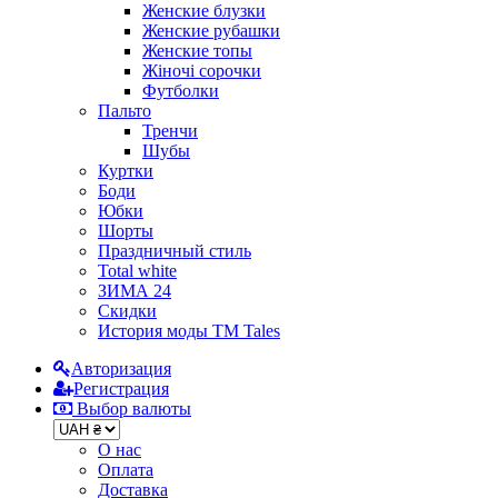
Женские блузки
Женские рубашки
Женские топы
Жіночі сорочки
Футболки
Пальто
Тренчи
Шубы
Куртки
Боди
Юбки
Шорты
Праздничный стиль
Total white
ЗИМА 24
Скидки
История моды ТМ Tales
Авторизация
Регистрация
Выбор валюты
О нас
Оплата
Доставка