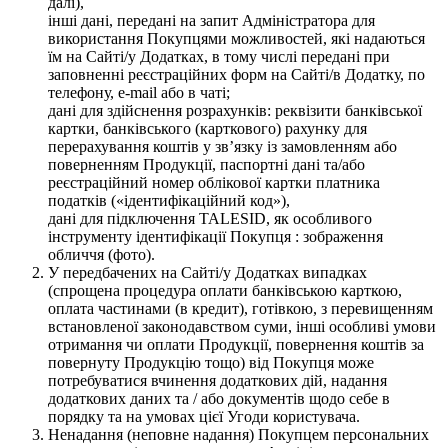
далі),
інші дані, передані на запит Адміністратора для
використання Покупцями можливостей, які надаються
їм на Сайті/у Додатках, в тому числі передані при
заповненні реєстраційних форм на Сайті/в Додатку, по
телефону, e-mail або в чаті;
дані для здійснення розрахунків: реквізити банківської
картки, банківського (карткового) рахунку для
перерахування коштів у зв’язку із замовленням або
поверненням Продукції, паспортні дані та/або
реєстраційний номер облікової картки платника
податків («ідентифікаційний код»),
дані для підключення TALESID, як особливого
інструменту ідентифікації Покупця : зображення
обличчя (фото).
У передбачених на Сайті/у Додатках випадках
(спрощена процедура оплати банківською карткою,
оплата частинами (в кредит), готівкою, з перевищенням
встановленої законодавством суми, інші особливі умови
отримання чи оплати Продукції, повернення коштів за
повернуту Продукцію тощо) від Покупця може
потребуватися вчинення додаткових дій, надання
додаткових даних та / або документів щодо себе в
порядку та на умовах цієї Угоди користувача.
Ненадання (неповне надання) Покупцем персональних