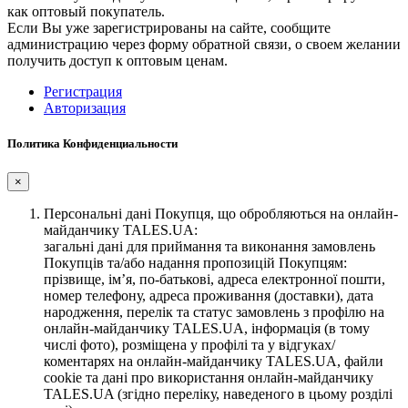
как оптовый покупатель.
Если Вы уже зарегистрированы на сайте, сообщите
администрацию через форму обратной связи, о своем желании
получить доступ к оптовым ценам.
Регистрация
Авторизация
Политика Конфиденциальности
×
Персональні дані Покупця, що обробляються на онлайн-
майданчику TALES.UA:
загальні дані для приймання та виконання замовлень
Покупців та/або надання пропозицій Покупцям:
прізвище, ім’я, по-батькові, адреса електронної пошти,
номер телефону, адреса проживання (доставки), дата
народження, перелік та статус замовлень з профілю на
онлайн-майданчику TALES.UA, інформація (в тому
числі фото), розміщена у профілі та у відгуках/
коментарях на онлайн-майданчику TALES.UA, файли
cookie та дані про використання онлайн-майданчику
TALES.UA (згідно переліку, наведеного в цьому розділі