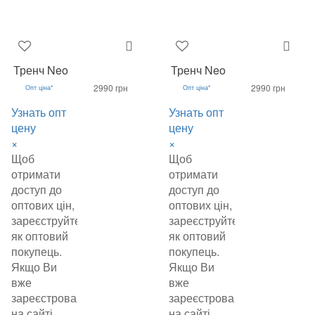
Тренч Neo
Тренч Neo
2990 грн
2990 грн
Опт ціна*
Опт ціна*
Узнать опт
Узнать опт
цену
цену
×
×
Щоб
Щоб
отримати
отримати
доступ до
доступ до
оптових цін,
оптових цін,
зареєструйтеся
зареєструйтеся
як оптовий
як оптовий
покупець.
покупець.
Якщо Ви
Якщо Ви
вже
вже
зареєстровані
зареєстровані
на сайті,
на сайті,