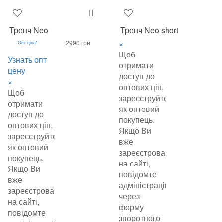
Тренч Neo
Тренч Neo short
×
2990 грн
Опт ціна*
Щоб
Узнать опт
отримати
цену
доступ до
×
оптових цін,
Щоб
зареєструйтеся
отримати
як оптовий
доступ до
покупець.
оптових цін,
Якщо Ви
зареєструйтеся
вже
як оптовий
зареєстровані
покупець.
на сайті,
Якщо Ви
повідомте
вже
адміністрацію
зареєстровані
через
на сайті,
форму
повідомте
зворотного