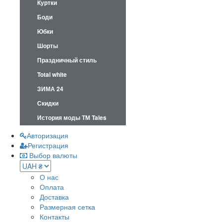
Куртки
Боди
Юбки
Шорты
Праздничный стиль
Total white
ЗИМА 24
Скидки
История моды ТМ Tales
Авторизация
Регистрация
Выбор валюты
О нас
Оплата
Доставка
Размерная сетка
Контакты