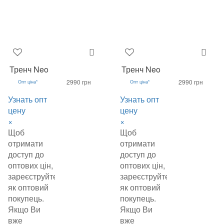
Тренч Neo
Тренч Neo
2990 грн
2990 грн
Опт ціна*
Опт ціна*
Узнать опт
Узнать опт
цену
цену
×
×
Щоб
Щоб
отримати
отримати
доступ до
доступ до
оптових цін,
оптових цін,
зареєструйтеся
зареєструйтеся
як оптовий
як оптовий
покупець.
покупець.
Якщо Ви
Якщо Ви
вже
вже