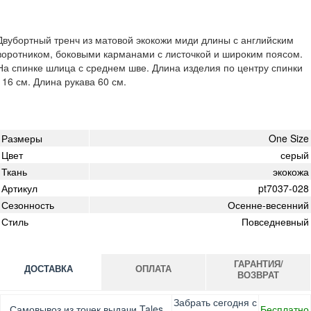
Двубортный тренч из матовой экокожи миди длины с английским
воротником, боковыми карманами с листочкой и широким поясом.
На спинке шлица с среднем шве. Длина изделия по центру спинки
116 см. Длина рукава 60 см.
Размеры
One Size
Цвет
серый
Ткань
экокожа
Артикул
pt7037-028
Сезонность
Осенне-весенний
Стиль
Повседневный
ГАРАНТИЯ/
ДОСТАВКА
ОПЛАТА
ВОЗВРАТ
Оплата при получении товара, Картой онлайн, Google
Гарантия. Обмен/возврат товара в течение 14 дней.
Забрать сегодня с
Самовывоз из точек выдачи Tales
Бесплатно