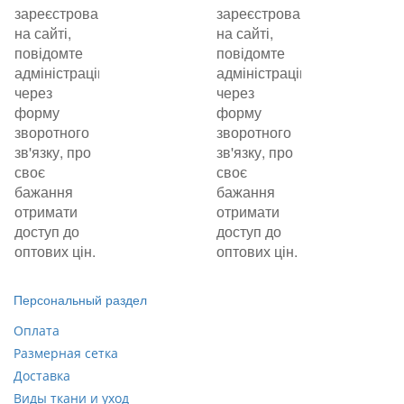
зареєстровані
зареєстровані
на сайті,
на сайті,
повідомте
повідомте
адміністрацію
адміністрацію
через
через
форму
форму
зворотного
зворотного
зв'язку, про
зв'язку, про
своє
своє
бажання
бажання
отримати
отримати
доступ до
доступ до
оптових цін.
оптових цін.
Персональный раздел
Оплата
Размерная сетка
Доставка
Виды ткани и уход