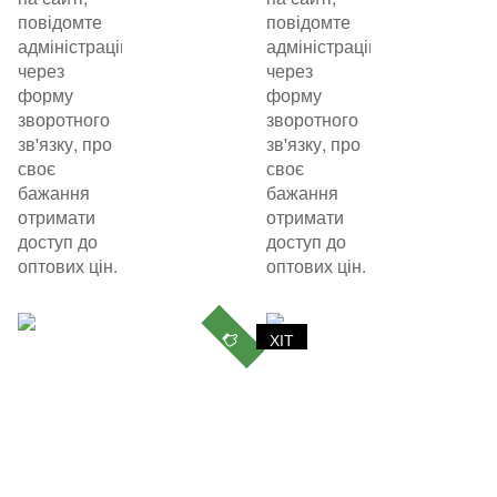
повідомте
повідомте
адміністрацію
адміністрацію
через
через
форму
форму
зворотного
зворотного
зв'язку, про
зв'язку, про
своє
своє
бажання
бажання
отримати
отримати
доступ до
доступ до
оптових цін.
оптових цін.
ХІТ