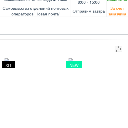
Pay, Безналичными для юридических лиц, Безналичными
Доставка за счет заказчика
8:00 - 15:00
для физических лиц, Apple Pay, Mastercard, Visa
Самовывоз из отделений почтовых
За счет
Отправим завтра
операторов 'Новая почта'
заказчика
ХІТ
NEW