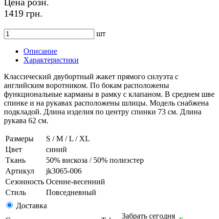
Цена розн.
1419 грн.
шт
Описание
Характеристики
Классический двубортный жакет прямого силуэта с
английским воротником. По бокам расположены
функциональные карманы в рамку с клапаном. В среднем шве
спинке и на рукавах расположены шлицы. Модель снабжена
подкладой. Длина изделия по центру спинки 73 см. Длина
рукава 62 см.
Размеры
S / M / L / XL
Цвет
синий
Ткань
50% вискоза / 50% полиэстер
Артикул
jk3065-006
Сезонность
Осенне-весенний
Стиль
Повседневный
Доставка
Забрать сегодня