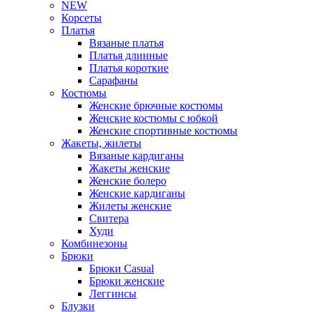
NEW
Корсеты
Платья
Вязаные платья
Платья длинные
Платья короткие
Сарафаны
Костюмы
Женские брючные костюмы
Женские костюмы с юбкой
Женские спортивные костюмы
Жакеты, жилеты
Вязаные кардиганы
Жакеты женские
Женские болеро
Женские кардиганы
Жилеты женские
Свитера
Худи
Комбинезоны
Брюки
Брюки Casual
Брюки женские
Леггинсы
Блузки