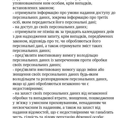
уповноваженим ним особам, крім випадків,
встановлених законом;
- отримувати інформацію про умови надання доступу до
персональних даних, зокрема інформацію про третіх
осіб, яким передаються його персональні дані;
- на доступ до своїх персональних даних;
- отримувати не пізніш як за тридцять календарних днів
з дня надходження запиту, крім випадків, передбачених
законом, відповідь про те, чи обробляються його
персональні дані, а також отримувати зміст таких
персональних даних;
- пред’являти вмотивовану вимогу володільцю
персональних даних із запереченням проти обробки
своїх персональних даних;
- пред'являти вмотивовану вимогу щодо зміни або
знищення своїх персональних даних будь-яким
володільцем та розпорядником персональних даних,
якщо ці дані обробляються незаконно чи є
недостовірними;
- на захист своїх персональних даних від незаконної
обробки та випадкової втрати, знищення, пошкодження
у зв'язку з умисним приховуванням, ненаданням чи
несвоєчасним їх наданням, а також на захист від
надання відомостей, що є недостовірними чи ганьблять
честь, гідність та ділову репутацію фізичної особи;