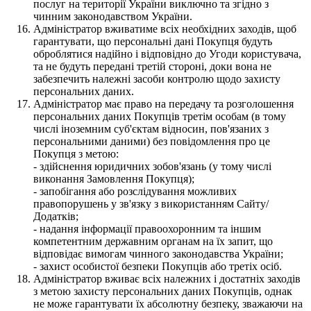
послуг на території України виключно та згідно з
чинним законодавством України.
Адміністратор вживатиме всіх необхідних заходів, щоб
гарантувати, що персональні дані Покупця будуть
оброблятися надійно і відповідно до Угоди користувача,
та не будуть передані третій стороні, доки вона не
забезпечить належні засоби контролю щодо захисту
персональних даних.
Адміністратор має право на передачу та розголошення
персональних даних Покупців третім особам (в тому
числі іноземним суб'єктам відносин, пов'язаних з
персональними даними) без повідомлення про це
Покупця з метою:
- здійснення юридичних зобов'язань (у тому числі
виконання Замовлення Покупця);
- запобігання або розслідування можливих
правопорушень у зв'язку з використанням Сайту/
Додатків;
- надання інформації правоохоронним та іншим
компетентним державним органам на їх запит, що
відповідає вимогам чинного законодавства України;
- захист особистої безпеки Покупців або третіх осіб.
Адміністратор вживає всіх належних і достатніх заходів
з метою захисту персональних даних Покупців, однак
не може гарантувати їх абсолютну безпеку, зважаючи на