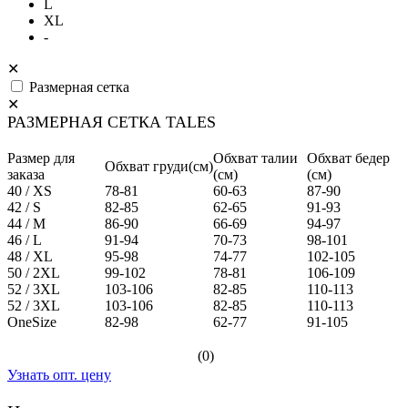
L
XL
-
✕
Размерная сетка
✕
РАЗМЕРНАЯ СЕТКА TALES
Размер для
Обхват талии
Обхват бедер
Обхват груди(см)
заказа
(см)
(см)
40 / XS
78-81
60-63
87-90
42 / S
82-85
62-65
91-93
44 / M
86-90
66-69
94-97
46 / L
91-94
70-73
98-101
48 / XL
95-98
74-77
102-105
50 / 2XL
99-102
78-81
106-109
52 / 3XL
103-106
82-85
110-113
52 / 3XL
103-106
82-85
110-113
OneSize
82-98
62-77
91-105
(0)
Узнать опт. цену