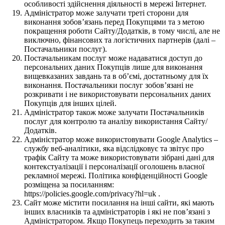
особливості здійснення діяльності в мережі Інтернет.
Адміністратор може залучати треті сторони для
виконання зобов’язань перед Покупцями та з метою
покращення роботи Сайту/Додатків, в тому числі, але не
виключно, фінансових та логістичних партнерів (далі –
Постачальники послуг).
Постачальникам послуг може надаватися доступ до
персональних даних Покупців лише для виконання
вищевказаних завдань та в об’ємі, достатньому для їх
виконання. Постачальники послуг зобов’язані не
розкривати і не використовувати персональних даних
Покупців для інших цілей.
Адміністратор також може залучати Постачальників
послуг для контролю та аналізу використання Сайту/
Додатків.
Адміністратор може використовувати Google Analytics –
службу веб-аналітики, яка відслідковує та звітує про
трафік Сайту та може використовувати зібрані дані для
контекстуалізації і персоналізації оголошень власної
рекламної мережі. Політика конфіденційності Google
розміщена за посиланням:
https://policies.google.com/privacy?hl=uk .
Сайт може містити посилання на інші сайти, які мають
інших власників та адміністраторів і які не пов’язані з
Адміністратором. Якщо Покупець переходить за таким