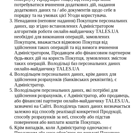
потребуватися вчинення додаткових дій, надання
додаткових даних та / або документів щодо себе в
порядку та на умовах цієї Угоди користувача.
Ненадання (неповне надання) Покупцем персональних
даних, що згідно встановлених Адміністратором
алгоритмів роботи онлайн-майданчику TALES.UA
необхідні для виконання операцій, замовлених
Покупцем, вважається відмовою Покупця від
здійснення таких операцій та від вимоги вчинення
Адміністратором, Продавцем або фінансовим партнером
будь-яких дій на користь Покупця, зумовлених змістом
таких операцій. Володільці баз персональних даних
онлайн-майданчику TALES.UA
Володільцем персональних даних, крім даних для
здійснення розрахунків (банківських реквізитів), є
Адміністратор.
Володільцем персональних даних, які потрібні для
здійснення розрахунків, є Адміністратор, або продавець,
або фінансові партнери онлайн-майданчику TALES.UA,
зазначені на Сайті. Володілець таких даних визначається
залежно від способу реалізації конкретної Продукції,
способу розрахунків за неї, способу або підстав
повернення або виплати коштів Покупцю.
Крім випадків, коли Адміністратор одночасно є
Продавцем або несе обов’язок по виплаті Покупцю