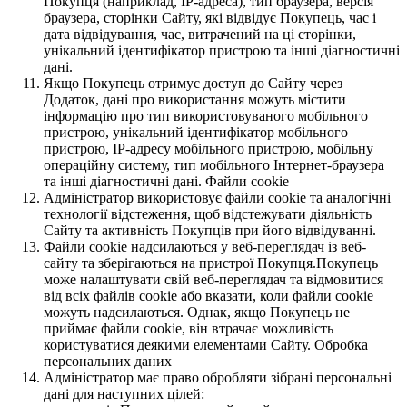
Покупця (наприклад, IP-адреса), тип браузера, версія
браузера, сторінки Сайту, які відвідує Покупець, час і
дата відвідування, час, витрачений на ці сторінки,
унікальний ідентифікатор пристрою та інші діагностичні
дані.
Якщо Покупець отримує доступ до Сайту через
Додаток, дані про використання можуть містити
інформацію про тип використовуваного мобільного
пристрою, унікальний ідентифікатор мобільного
пристрою, IP-адресу мобільного пристрою, мобільну
операційну систему, тип мобільного Інтернет-браузера
та інші діагностичні дані. Файли cookie
Адміністратор використовує файли cookie та аналогічні
технології відстеження, щоб відстежувати діяльність
Сайту та активність Покупців при його відвідуванні.
Файли cookie надсилаються у веб-переглядач із веб-
сайту та зберігаються на пристрої Покупця.Покупець
може налаштувати свій веб-переглядач та відмовитися
від всіх файлів cookie або вказати, коли файли cookie
можуть надсилаються. Однак, якщо Покупець не
приймає файли cookie, він втрачає можливість
користуватися деякими елементами Сайту. Обробка
персональних даних
Адміністратор має право обробляти зібрані персональні
дані для наступних цілей: