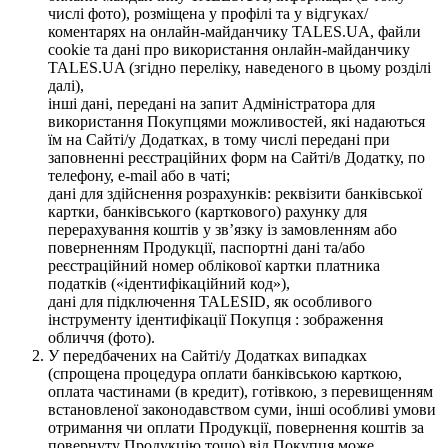
числі фото), розміщена у профілі та у відгуках/
коментарях на онлайн-майданчику TALES.UA, файли
cookie та дані про використання онлайн-майданчику
TALES.UA (згідно переліку, наведеного в цьому розділі
далі),
інші дані, передані на запит Адміністратора для
використання Покупцями можливостей, які надаються
їм на Сайті/у Додатках, в тому числі передані при
заповненні реєстраційних форм на Сайті/в Додатку, по
телефону, e-mail або в чаті;
дані для здійснення розрахунків: реквізити банківської
картки, банківського (карткового) рахунку для
перерахування коштів у зв’язку із замовленням або
поверненням Продукції, паспортні дані та/або
реєстраційний номер облікової картки платника
податків («ідентифікаційний код»),
дані для підключення TALESID, як особливого
інструменту ідентифікації Покупця : зображення
обличчя (фото).
У передбачених на Сайті/у Додатках випадках
(спрощена процедура оплати банківською карткою,
оплата частинами (в кредит), готівкою, з перевищенням
встановленої законодавством суми, інші особливі умови
отримання чи оплати Продукції, повернення коштів за
повернуту Продукцію тощо) від Покупця може