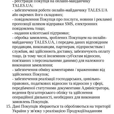
- реєстрація Покупця на онлайн-майданчику
TALES.UA;
- забезпечення роботи онлайн-майданчику TALES.UA
або окремих його складових;
- повідомлення Покупця про послуги, новини і рекламні
пропозиції шляхом відправки SMS, електронних
повідомлень тощо;
- надання клієнтської підтримки;
- обробка замовлень, зроблених Покупцем на онлайн-
майданчику TALES.UA, і передача даних відповідним
продавцям, виконавцям, партнерам, підприємствам і
службам, які здійснюють доставку, забезпечують оплату
тощо, (в тому числі іноземним суб'єктам відносин,
пов'язаних з персональними даними) для належного
виконання замовлення;
- забезпечення обміну коментарями / враженнями від
здійснених Покупок;
- забезпечення реалізації господарських, цивільно-
правових, податкових відносин та відносин у сфері,
передбаченої статутними документами Адміністратора,
ведення бухгалтерського обліку та здійснення
операційної діяльності, необхідних для виконання
замовлень Покупців.
Дані Покупців збираються та обробляються на території
України у зв'язку з реалізацією Продукції/наданням