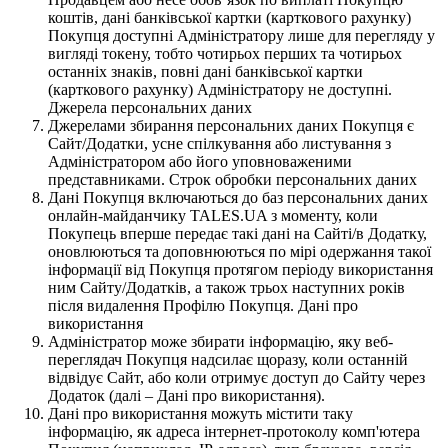
коштів, дані банківської картки (карткового рахунку)
Покупця доступні Адміністратору лише для перегляду у
вигляді токену, тобто чотирьох перших та чотирьох
останніх знаків, повні дані банківської картки
(карткового рахунку) Адміністратору не доступні.
Джерела персональних даних
Джерелами збирання персональних даних Покупця є
Сайт/Додатки, усне спілкування або листування з
Адміністратором або його уповноваженими
представниками. Строк обробки персональних даних
Дані Покупця включаються до баз персональних даних
онлайн-майданчику TALES.UA з моменту, коли
Покупець вперше передає такі дані на Сайті/в Додатку,
оновлюються та доповнюються по мірі одержання такої
інформації від Покупця протягом періоду використання
ним Сайту/Додатків, а також трьох наступних років
після видалення Профілю Покупця. Дані про
використання
Адміністратор може збирати інформацію, яку веб-
переглядач Покупця надсилає щоразу, коли останній
відвідує Сайт, або коли отримує доступ до Сайту через
Додаток (далі – Дані про використання).
Дані про використання можуть містити таку
інформацію, як адреса інтернет-протоколу комп'ютера