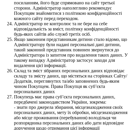
посиланням, його буде спрямовано на сайт третьої
сторони. Адміністратор наполегливо рекомендує
Покупцям знайомитися з політикою конфіденційності
кожного сайту перед переходом.
Адміністратор не контролює та не бере на себе
відповідальність за вміст, політику конфіденційності
будь-яких сайтів або служб третіх осіб.
Якщо законним представникам дитини стало відомо, що
Адміністратору були надані персональні дані дитини,
такий законний представник повинен звернутися до
Адміністратора із запитом про видалення таких даних. У
такому випадку Адміністратор застосує заходи для
видалення цієї інформації.
Склад та зміст зібраних персональних даних відповідає
складу та змісту даних, що містяться на сторінках Сайту/
Додатків, переглянутих та/або заповнених будь-яким
чином Покупцем. Права Покупця як суб’єкта
персональних даних
Покупець має права суб’єкта персональних даних,
передбачені законодавством України, зокрема:
- знати про джерела збирання, місцезнаходження своїх
персональних даних, мету їх обробки, місцезнаходження
або місце проживання (перебування) володільця чи
розпорядника персональних даних або дати відповідне
доручення щодо отримання цієї інформації