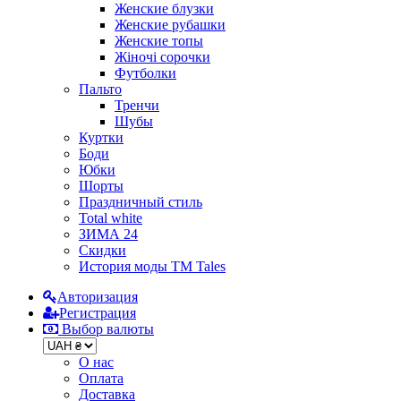
Женские блузки
Женские рубашки
Женские топы
Жіночі сорочки
Футболки
Пальто
Тренчи
Шубы
Куртки
Боди
Юбки
Шорты
Праздничный стиль
Total white
ЗИМА 24
Скидки
История моды ТМ Tales
Авторизация
Регистрация
Выбор валюты
О нас
Оплата
Доставка