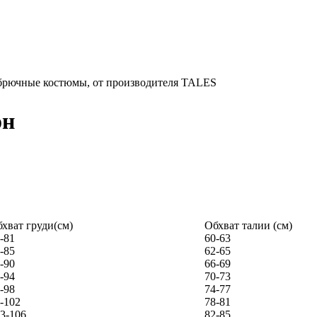
он
хват груди(см)
Обхват талии (см)
-81
60-63
-85
62-65
-90
66-69
-94
70-73
-98
74-77
-102
78-81
3-106
82-85