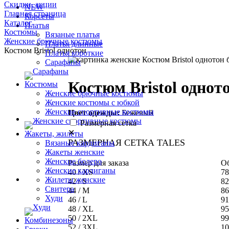
Скидки, акции
NEW
Главная страница
Корсеты
Каталог
Платья
Костюмы
Вязаные платья
Женские брючные костюмы
Платья длинные
Костюм Bristol однотон
Платья короткие
Сарафаны
Костюм Bristol однот
Костюмы
Женские брючные костюмы
Женские костюмы с юбкой
Женские спортивные костюмы
Цвет одежды:
Бежевый
Размерная сетка
✕
Жакеты, жилеты
РАЗМЕРНАЯ СЕТКА TALES
Вязаные кардиганы
Жакеты женские
Женские болеро
Размер для заказа
Об
Женские кардиганы
40 / XS
78
Жилеты женские
42 / S
82
Свитера
44 / M
86
Худи
46 / L
91
48 / XL
95
50 / 2XL
99
Комбинезоны
52 / 3XL
10