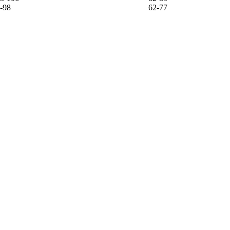
-98
62-77