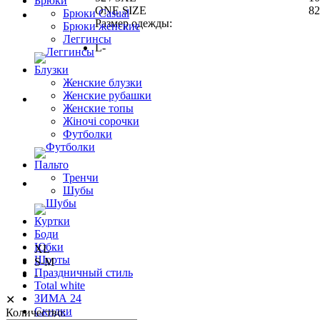
Брюки
ONE SIZE
82
Брюки Casual
Размер одежды:
Брюки женские
Леггинсы
L-
Блузки
Женские блузки
Женские рубашки
Женские топы
Жіночі сорочки
Футболки
Пальто
Тренчи
Шубы
Куртки
Боди
Юбки
XL
Шорты
S-M
Праздничный стиль
-
Total white
ЗИМА 24
✕
Скидки
Количество: