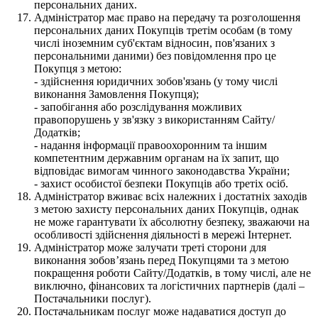
персональних даних.
Адміністратор має право на передачу та розголошення
персональних даних Покупців третім особам (в тому
числі іноземним суб'єктам відносин, пов'язаних з
персональними даними) без повідомлення про це
Покупця з метою:
- здійснення юридичних зобов'язань (у тому числі
виконання Замовлення Покупця);
- запобігання або розслідування можливих
правопорушень у зв'язку з використанням Сайту/
Додатків;
- надання інформації правоохоронним та іншим
компетентним державним органам на їх запит, що
відповідає вимогам чинного законодавства України;
- захист особистої безпеки Покупців або третіх осіб.
Адміністратор вживає всіх належних і достатніх заходів
з метою захисту персональних даних Покупців, однак
не може гарантувати їх абсолютну безпеку, зважаючи на
особливості здійснення діяльності в мережі Інтернет.
Адміністратор може залучати треті сторони для
виконання зобов’язань перед Покупцями та з метою
покращення роботи Сайту/Додатків, в тому числі, але не
виключно, фінансових та логістичних партнерів (далі –
Постачальники послуг).
Постачальникам послуг може надаватися доступ до