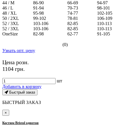
44 / M
86-90
66-69
94-97
46 / L
91-94
70-73
98-101
48 / XL
95-98
74-77
102-105
50 / 2XL
99-102
78-81
106-109
52 / 3XL
103-106
82-85
110-113
52 / 3XL
103-106
82-85
110-113
OneSize
82-98
62-77
91-105
(0)
Узнать опт. цену
Цена розн.
1104 грн.
шт
Добавить в корзину
Быстрый заказ
БЫСТРЫЙ ЗАКАЗ
×
Костюм Bristol однотон