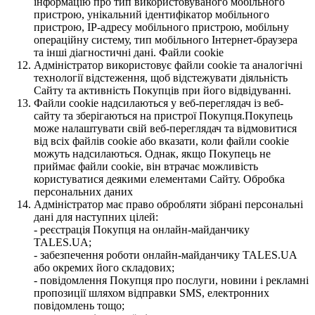
інформацію про тип використовуваного мобільного
пристрою, унікальний ідентифікатор мобільного
пристрою, IP-адресу мобільного пристрою, мобільну
операційну систему, тип мобільного Інтернет-браузера
та інші діагностичні дані. Файли cookie
Адміністратор використовує файли cookie та аналогічні
технології відстеження, щоб відстежувати діяльність
Сайту та активність Покупців при його відвідуванні.
Файли cookie надсилаються у веб-переглядач із веб-
сайту та зберігаються на пристрої Покупця.Покупець
може налаштувати свій веб-переглядач та відмовитися
від всіх файлів cookie або вказати, коли файли cookie
можуть надсилаються. Однак, якщо Покупець не
приймає файли cookie, він втрачає можливість
користуватися деякими елементами Сайту. Обробка
персональних даних
Адміністратор має право обробляти зібрані персональні
дані для наступних цілей:
- реєстрація Покупця на онлайн-майданчику
TALES.UA;
- забезпечення роботи онлайн-майданчику TALES.UA
або окремих його складових;
- повідомлення Покупця про послуги, новини і рекламні
пропозиції шляхом відправки SMS, електронних
повідомлень тощо;