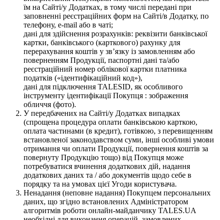
їм на Сайті/у Додатках, в тому числі передані при
заповненні реєстраційних форм на Сайті/в Додатку, по
телефону, e-mail або в чаті;
дані для здійснення розрахунків: реквізити банківської
картки, банківського (карткового) рахунку для
перерахування коштів у зв’язку із замовленням або
поверненням Продукції, паспортні дані та/або
реєстраційний номер облікової картки платника
податків («ідентифікаційний код»),
дані для підключення TALESID, як особливого
інструменту ідентифікації Покупця : зображення
обличчя (фото).
У передбачених на Сайті/у Додатках випадках
(спрощена процедура оплати банківською карткою,
оплата частинами (в кредит), готівкою, з перевищенням
встановленої законодавством суми, інші особливі умови
отримання чи оплати Продукції, повернення коштів за
повернуту Продукцію тощо) від Покупця може
потребуватися вчинення додаткових дій, надання
додаткових даних та / або документів щодо себе в
порядку та на умовах цієї Угоди користувача.
Ненадання (неповне надання) Покупцем персональних
даних, що згідно встановлених Адміністратором
алгоритмів роботи онлайн-майданчику TALES.UA
необхідні для виконання операцій, замовлених