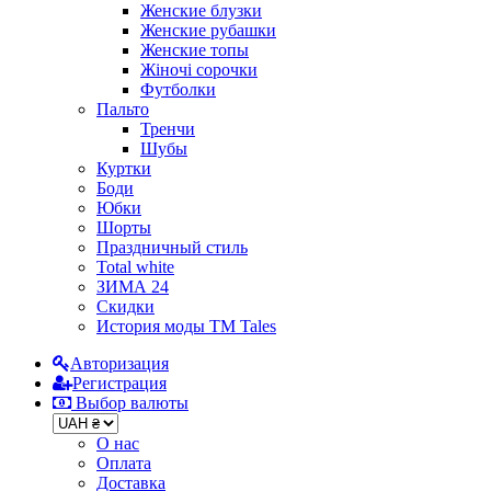
Женские блузки
Женские рубашки
Женские топы
Жіночі сорочки
Футболки
Пальто
Тренчи
Шубы
Куртки
Боди
Юбки
Шорты
Праздничный стиль
Total white
ЗИМА 24
Скидки
История моды ТМ Tales
Авторизация
Регистрация
Выбор валюты
О нас
Оплата
Доставка