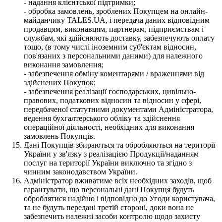
- надання клієнтської підтримки;
- обробка замовлень, зроблених Покупцем на онлайн-
майданчику TALES.UA, і передача даних відповідним
продавцям, виконавцям, партнерам, підприємствам і
службам, які здійснюють доставку, забезпечують оплату
тощо, (в тому числі іноземним суб'єктам відносин,
пов'язаних з персональними даними) для належного
виконання замовлення;
- забезпечення обміну коментарями / враженнями від
здійснених Покупок;
- забезпечення реалізації господарських, цивільно-
правових, податкових відносин та відносин у сфері,
передбаченої статутними документами Адміністратора,
ведення бухгалтерського обліку та здійснення
операційної діяльності, необхідних для виконання
замовлень Покупців.
Дані Покупців збираються та обробляються на території
України у зв'язку з реалізацією Продукції/наданням
послуг на території України виключно та згідно з
чинним законодавством України.
Адміністратор вживатиме всіх необхідних заходів, щоб
гарантувати, що персональні дані Покупця будуть
оброблятися надійно і відповідно до Угоди користувача,
та не будуть передані третій стороні, доки вона не
забезпечить належні засоби контролю щодо захисту