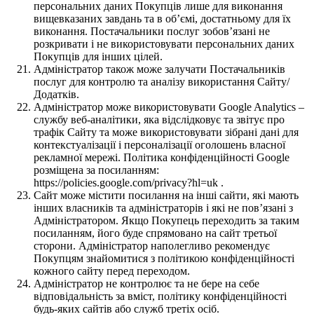
персональних даних Покупців лише для виконання
вищевказаних завдань та в об’ємі, достатньому для їх
виконання. Постачальники послуг зобов’язані не
розкривати і не використовувати персональних даних
Покупців для інших цілей.
Адміністратор також може залучати Постачальників
послуг для контролю та аналізу використання Сайту/
Додатків.
Адміністратор може використовувати Google Analytics –
службу веб-аналітики, яка відслідковує та звітує про
трафік Сайту та може використовувати зібрані дані для
контекстуалізації і персоналізації оголошень власної
рекламної мережі. Політика конфіденційності Google
розміщена за посиланням:
https://policies.google.com/privacy?hl=uk .
Сайт може містити посилання на інші сайти, які мають
інших власників та адміністраторів і які не пов’язані з
Адміністратором. Якщо Покупець переходить за таким
посиланням, його буде спрямовано на сайт третьої
сторони. Адміністратор наполегливо рекомендує
Покупцям знайомитися з політикою конфіденційності
кожного сайту перед переходом.
Адміністратор не контролює та не бере на себе
відповідальність за вміст, політику конфіденційності
будь-яких сайтів або служб третіх осіб.