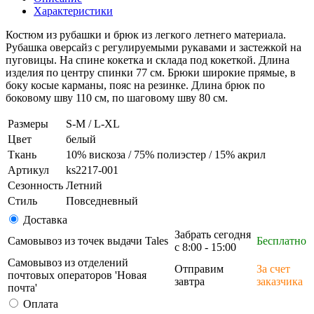
Характеристики
Костюм из рубашки и брюк из легкого летнего материала.
Рубашка оверсайз с регулируемыми рукавами и застежкой на
пуговицы. На спине кокетка и склада под кокеткой. Длина
изделия по центру спинки 77 см. Брюки широкие прямые, в
боку косые карманы, пояс на резинке. Длина брюк по
боковому шву 110 см, по шаговому шву 80 см.
Размеры
S-M / L-XL
Цвет
белый
Ткань
10% вискоза / 75% полиэстер / 15% акрил
Артикул
ks2217-001
Сезонность
Летний
Стиль
Повседневный
Доставка
Забрать сегодня
Самовывоз из точек выдачи Tales
Бесплатно
с 8:00 - 15:00
Самовывоз из отделений
Отправим
За счет
почтовых операторов 'Новая
завтра
заказчика
почта'
Оплата