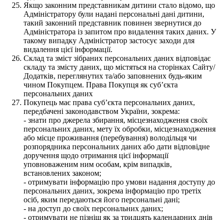
Якщо законним представникам дитини стало відомо, що
Адміністратору були надані персональні дані дитини,
такий законний представник повинен звернутися до
Адміністратора із запитом про видалення таких даних. У
такому випадку Адміністратор застосує заходи для
видалення цієї інформації.
Склад та зміст зібраних персональних даних відповідає
складу та змісту даних, що містяться на сторінках Сайту/
Додатків, переглянутих та/або заповнених будь-яким
чином Покупцем. Права Покупця як суб’єкта
персональних даних
Покупець має права суб’єкта персональних даних,
передбачені законодавством України, зокрема:
- знати про джерела збирання, місцезнаходження своїх
персональних даних, мету їх обробки, місцезнаходження
або місце проживання (перебування) володільця чи
розпорядника персональних даних або дати відповідне
доручення щодо отримання цієї інформації
уповноваженим ним особам, крім випадків,
встановлених законом;
- отримувати інформацію про умови надання доступу до
персональних даних, зокрема інформацію про третіх
осіб, яким передаються його персональні дані;
- на доступ до своїх персональних даних;
- отримувати не пізніш як за тридцять календарних днів