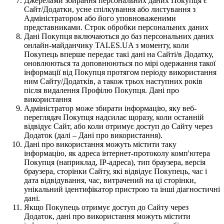
Джерелами збирання персональних даних Покупця є
Сайт/Додатки, усне спілкування або листування з
Адміністратором або його уповноваженими
представниками. Строк обробки персональних даних
Дані Покупця включаються до баз персональних даних
онлайн-майданчику TALES.UA з моменту, коли
Покупець вперше передає такі дані на Сайті/в Додатку,
оновлюються та доповнюються по мірі одержання такої
інформації від Покупця протягом періоду використання
ним Сайту/Додатків, а також трьох наступних років
після видалення Профілю Покупця. Дані про
використання
Адміністратор може збирати інформацію, яку веб-
переглядач Покупця надсилає щоразу, коли останній
відвідує Сайт, або коли отримує доступ до Сайту через
Додаток (далі – Дані про використання).
Дані про використання можуть містити таку
інформацію, як адреса інтернет-протоколу комп'ютера
Покупця (наприклад, IP-адреса), тип браузера, версія
браузера, сторінки Сайту, які відвідує Покупець, час і
дата відвідування, час, витрачений на ці сторінки,
унікальний ідентифікатор пристрою та інші діагностичні
дані.
Якщо Покупець отримує доступ до Сайту через
Додаток, дані про використання можуть містити