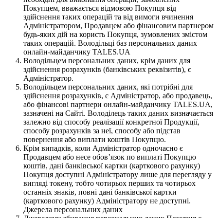
Покупцем, вважається відмовою Покупця від
здійснення таких операцій та від вимоги вчинення
Адміністратором, Продавцем або фінансовим партнером
будь-яких дій на користь Покупця, зумовлених змістом
таких операцій. Володільці баз персональних даних
онлайн-майданчику TALES.UA
Володільцем персональних даних, крім даних для
здійснення розрахунків (банківських реквізитів), є
Адміністратор.
Володільцем персональних даних, які потрібні для
здійснення розрахунків, є Адміністратор, або продавець,
або фінансові партнери онлайн-майданчику TALES.UA,
зазначені на Сайті. Володілець таких даних визначається
залежно від способу реалізації конкретної Продукції,
способу розрахунків за неї, способу або підстав
повернення або виплати коштів Покупцю.
Крім випадків, коли Адміністратор одночасно є
Продавцем або несе обов’язок по виплаті Покупцю
коштів, дані банківської картки (карткового рахунку)
Покупця доступні Адміністратору лише для перегляду у
вигляді токену, тобто чотирьох перших та чотирьох
останніх знаків, повні дані банківської картки
(карткового рахунку) Адміністратору не доступні.
Джерела персональних даних