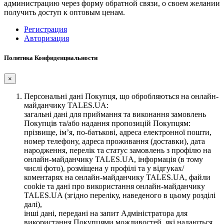
администрацию через форму обратной связи, о своем желании
получить доступ к оптовым ценам.
Регистрация
Авторизация
Политика Конфиденциальности
×
Персональні дані Покупця, що обробляються на онлайн-
майданчику TALES.UA:
загальні дані для приймання та виконання замовлень
Покупців та/або надання пропозицій Покупцям:
прізвище, ім’я, по-батькові, адреса електронної пошти,
номер телефону, адреса проживання (доставки), дата
народження, перелік та статус замовлень з профілю на
онлайн-майданчику TALES.UA, інформація (в тому
числі фото), розміщена у профілі та у відгуках/
коментарях на онлайн-майданчику TALES.UA, файли
cookie та дані про використання онлайн-майданчику
TALES.UA (згідно переліку, наведеного в цьому розділі
далі),
інші дані, передані на запит Адміністратора для
використання Покупцями можливостей, які надаються