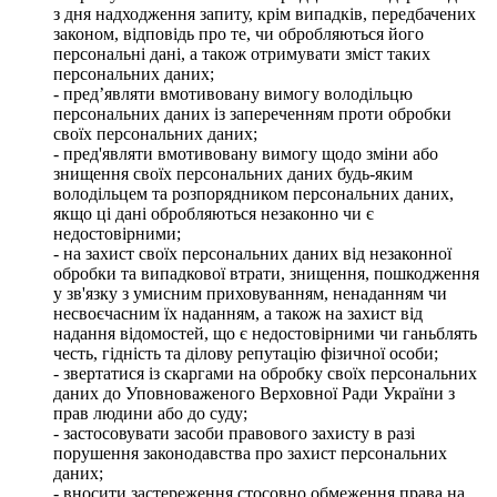
з дня надходження запиту, крім випадків, передбачених
законом, відповідь про те, чи обробляються його
персональні дані, а також отримувати зміст таких
персональних даних;
- пред’являти вмотивовану вимогу володільцю
персональних даних із запереченням проти обробки
своїх персональних даних;
- пред'являти вмотивовану вимогу щодо зміни або
знищення своїх персональних даних будь-яким
володільцем та розпорядником персональних даних,
якщо ці дані обробляються незаконно чи є
недостовірними;
- на захист своїх персональних даних від незаконної
обробки та випадкової втрати, знищення, пошкодження
у зв'язку з умисним приховуванням, ненаданням чи
несвоєчасним їх наданням, а також на захист від
надання відомостей, що є недостовірними чи ганьблять
честь, гідність та ділову репутацію фізичної особи;
- звертатися із скаргами на обробку своїх персональних
даних до Уповноваженого Верховної Ради України з
прав людини або до суду;
- застосовувати засоби правового захисту в разі
порушення законодавства про захист персональних
даних;
- вносити застереження стосовно обмеження права на