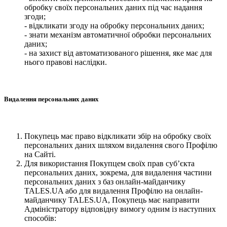
обробку своїх персональних даних під час надання
згоди;
- відкликати згоду на обробку персональних даних;
- знати механізм автоматичної обробки персональних
даних;
- на захист від автоматизованого рішення, яке має для
нього правові наслідки.
Видалення персональних даних
Покупець має право відкликати збір на обробку своїх
персональних даних шляхом видалення свого Профілю
на Сайті.
Для використання Покупцем своїх прав суб’єкта
персональних даних, зокрема, для видалення частини
персональних даних з баз онлайн-майданчику
TALES.UA або для видалення Профілю на онлайн-
майданчику TALES.UA, Покупець має направити
Адміністратору відповідну вимогу одним із наступних
способів: