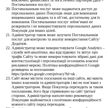
виключно, фінансових та логістичних партнерів (далі –
Постачальники послуг).
Постачальникам послуг може надаватися доступ до
персональних даних Покупців лише для виконання
вищевказаних завдань та в об’ємі, достатньому для їх
виконання. Постачальники послуг зобов’язані не
розкривати і не використовувати персональних даних
Покупців для інших цілей.
Адміністратор також може залучати Постачальників
послуг для контролю та аналізу використання Сайту/
Додатків.
Адміністратор може використовувати Google Analytics –
службу веб-аналітики, яка відслідковує та звітує про
трафік Сайту та може використовувати зібрані дані для
контекстуалізації і персоналізації оголошень власної
рекламної мережі. Політика конфіденційності Google
розміщена за посиланням:
https://policies.google.com/privacy?hl=uk .
Сайт може містити посилання на інші сайти, які мають
інших власників та адміністраторів і які не пов’язані з
Адміністратором. Якщо Покупець переходить за таким
посиланням, його буде спрямовано на сайт третьої
сторони. Адміністратор наполегливо рекомендує
Покупцям знайомитися з політикою конфіденційності
кожного сайту перед переходом.