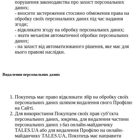
порушення законодавства про захист персональних
даних;
- вносити застереження стосовно обмеження права на
обробку своїх персональних даних під час надання
згоди;
- відкликати згоду на обробку персональних даних;
- знати механізм автоматичної обробки персональних
даних;
- на захист від автоматизованого рішення, яке має для
нього правові наслідки.
Видалення персональних даних
Покупець має право відкликати збір на обробку своїх
персональних даних шляхом видалення свого Профілю
на Сайті.
Для використання Покупцем своїх прав суб’єкта
персональних даних, зокрема, для видалення частини
персональних даних з баз онлайн-майданчику
TALES.UA або для видалення Профілю на онлайн-
майданчику TALES.UA, Покупець має направити