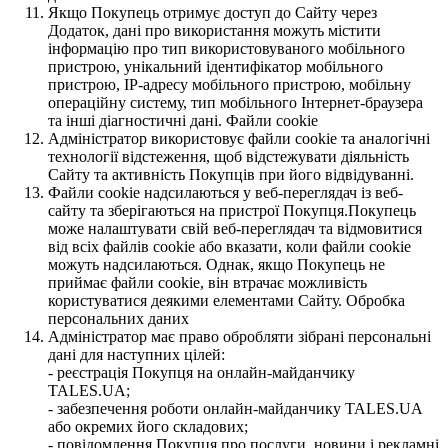
Якщо Покупець отримує доступ до Сайту через
Додаток, дані про використання можуть містити
інформацію про тип використовуваного мобільного
пристрою, унікальний ідентифікатор мобільного
пристрою, IP-адресу мобільного пристрою, мобільну
операційну систему, тип мобільного Інтернет-браузера
та інші діагностичні дані. Файли cookie
Адміністратор використовує файли cookie та аналогічні
технології відстеження, щоб відстежувати діяльність
Сайту та активність Покупців при його відвідуванні.
Файли cookie надсилаються у веб-переглядач із веб-
сайту та зберігаються на пристрої Покупця.Покупець
може налаштувати свій веб-переглядач та відмовитися
від всіх файлів cookie або вказати, коли файли cookie
можуть надсилаються. Однак, якщо Покупець не
приймає файли cookie, він втрачає можливість
користуватися деякими елементами Сайту. Обробка
персональних даних
Адміністратор має право обробляти зібрані персональні
дані для наступних цілей:
- реєстрація Покупця на онлайн-майданчику
TALES.UA;
- забезпечення роботи онлайн-майданчику TALES.UA
або окремих його складових;
- повідомлення Покупця про послуги, новини і рекламні