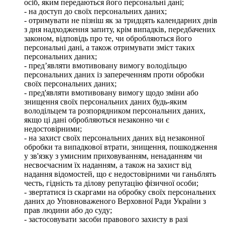
осіб, яким передаються його персональні дані;
- на доступ до своїх персональних даних;
- отримувати не пізніш як за тридцять календарних днів
з дня надходження запиту, крім випадків, передбачених
законом, відповідь про те, чи обробляються його
персональні дані, а також отримувати зміст таких
персональних даних;
- пред’являти вмотивовану вимогу володільцю
персональних даних із запереченням проти обробки
своїх персональних даних;
- пред'являти вмотивовану вимогу щодо зміни або
знищення своїх персональних даних будь-яким
володільцем та розпорядником персональних даних,
якщо ці дані обробляються незаконно чи є
недостовірними;
- на захист своїх персональних даних від незаконної
обробки та випадкової втрати, знищення, пошкодження
у зв'язку з умисним приховуванням, ненаданням чи
несвоєчасним їх наданням, а також на захист від
надання відомостей, що є недостовірними чи ганьблять
честь, гідність та ділову репутацію фізичної особи;
- звертатися із скаргами на обробку своїх персональних
даних до Уповноваженого Верховної Ради України з
прав людини або до суду;
- застосовувати засоби правового захисту в разі