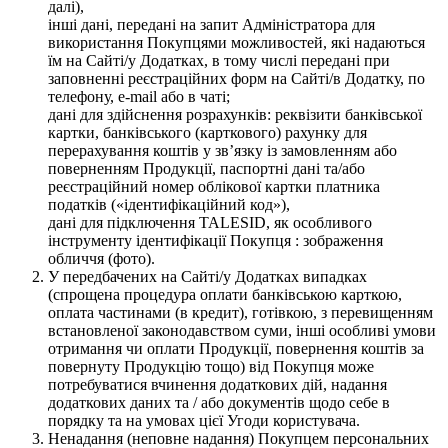
далі),
інші дані, передані на запит Адміністратора для
використання Покупцями можливостей, які надаються
їм на Сайті/у Додатках, в тому числі передані при
заповненні реєстраційних форм на Сайті/в Додатку, по
телефону, e-mail або в чаті;
дані для здійснення розрахунків: реквізити банківської
картки, банківського (карткового) рахунку для
перерахування коштів у зв’язку із замовленням або
поверненням Продукції, паспортні дані та/або
реєстраційний номер облікової картки платника
податків («ідентифікаційний код»),
дані для підключення TALESID, як особливого
інструменту ідентифікації Покупця : зображення
обличчя (фото).
У передбачених на Сайті/у Додатках випадках
(спрощена процедура оплати банківською карткою,
оплата частинами (в кредит), готівкою, з перевищенням
встановленої законодавством суми, інші особливі умови
отримання чи оплати Продукції, повернення коштів за
повернуту Продукцію тощо) від Покупця може
потребуватися вчинення додаткових дій, надання
додаткових даних та / або документів щодо себе в
порядку та на умовах цієї Угоди користувача.
Ненадання (неповне надання) Покупцем персональних