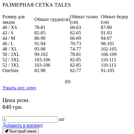
РАЗМЕРНАЯ СЕТКА TALES
Размер для
Обхват талии
Обхват бедер
Обхват груди(см)
заказа
(см)
(см)
40 / XS
78-81
60-63
87-90
42 / S
82-85
62-65
91-93
44 / M
86-90
66-69
94-97
46 / L
91-94
70-73
98-101
48 / XL
95-98
74-77
102-105
50 / 2XL
99-102
78-81
106-109
52 / 3XL
103-106
82-85
110-113
52 / 3XL
103-106
82-85
110-113
OneSize
82-98
62-77
91-105
(0)
Узнать опт. цену
Цена розн.
840 грн.
шт
Добавить в корзину
Быстрый заказ