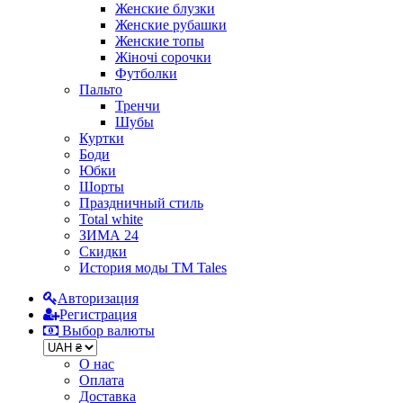
Женские блузки
Женские рубашки
Женские топы
Жіночі сорочки
Футболки
Пальто
Тренчи
Шубы
Куртки
Боди
Юбки
Шорты
Праздничный стиль
Total white
ЗИМА 24
Скидки
История моды ТМ Tales
Авторизация
Регистрация
Выбор валюты
О нас
Оплата
Доставка