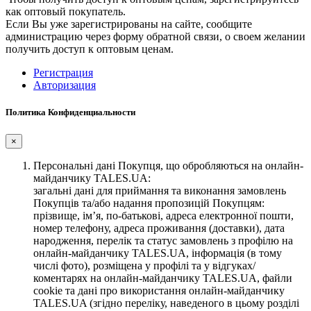
как оптовый покупатель.
Если Вы уже зарегистрированы на сайте, сообщите
администрацию через форму обратной связи, о своем желании
получить доступ к оптовым ценам.
Регистрация
Авторизация
Политика Конфиденциальности
×
Персональні дані Покупця, що обробляються на онлайн-
майданчику TALES.UA:
загальні дані для приймання та виконання замовлень
Покупців та/або надання пропозицій Покупцям:
прізвище, ім’я, по-батькові, адреса електронної пошти,
номер телефону, адреса проживання (доставки), дата
народження, перелік та статус замовлень з профілю на
онлайн-майданчику TALES.UA, інформація (в тому
числі фото), розміщена у профілі та у відгуках/
коментарях на онлайн-майданчику TALES.UA, файли
cookie та дані про використання онлайн-майданчику
TALES.UA (згідно переліку, наведеного в цьому розділі