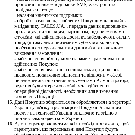
пропозиції шляхом відправки SMS, електронних
повідомлень тощо;
- надання клієнтської підтримки;
- обробка замовлень, зроблених Покупцем на онлайн-
майданчику TALES.UA, і передача даних відповідним
продавцям, виконавцям, партнерам, підприємствам і
службам, які здійснюють доставку, забезпечують оплату
тощо, (в тому числі іноземним суб'єктам відносин,
пов'язаних з персональними даними) для належного
виконання замовлення;
- забезпечення обміну коментарями / враженнями від
здійснених Покупок;
- забезпечення реалізації господарських, цивільно-
правових, податкових відносин та відносин у сфері,
передбаченої статутними документами Адміністратора,
ведення бухгалтерського обліку та здійснення
операційної діяльності, необхідних для виконання
замовлень Покупців.
Дані Покупців збираються та обробляються на території
України у зв'язку з реалізацією Продукції/наданням
послуг на території України виключно та згідно з
чинним законодавством України.
Адміністратор вживатиме всіх необхідних заходів, щоб
гарантувати, що персональні дані Покупця будуть
оброблятися надійно і відповідно до Угоди користувача,