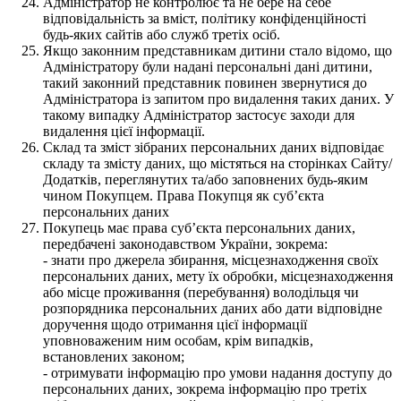
Адміністратор не контролює та не бере на себе
відповідальність за вміст, політику конфіденційності
будь-яких сайтів або служб третіх осіб.
Якщо законним представникам дитини стало відомо, що
Адміністратору були надані персональні дані дитини,
такий законний представник повинен звернутися до
Адміністратора із запитом про видалення таких даних. У
такому випадку Адміністратор застосує заходи для
видалення цієї інформації.
Склад та зміст зібраних персональних даних відповідає
складу та змісту даних, що містяться на сторінках Сайту/
Додатків, переглянутих та/або заповнених будь-яким
чином Покупцем. Права Покупця як суб’єкта
персональних даних
Покупець має права суб’єкта персональних даних,
передбачені законодавством України, зокрема:
- знати про джерела збирання, місцезнаходження своїх
персональних даних, мету їх обробки, місцезнаходження
або місце проживання (перебування) володільця чи
розпорядника персональних даних або дати відповідне
доручення щодо отримання цієї інформації
уповноваженим ним особам, крім випадків,
встановлених законом;
- отримувати інформацію про умови надання доступу до
персональних даних, зокрема інформацію про третіх