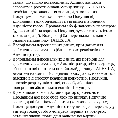
даних, що згідно встановлених Адміністратором
алгоритмів роботи онлайн-майданчику TALES.UA
необхідні для виконання операцій, замовлених
Покупцем, вважається відмовою Покупця від
здійснення таких операцій та від вимоги вчинення
Адміністратором, Продавцем або фінансовим партнером
будь-яких дій на користь Покупця, зумовлених змістом
таких операцій. Володільці баз персональних даних
онлайн-майданчику TALES.UA
Володільцем персональних даних, крім даних для
здійснення розрахунків (банківських реквізитів), є
Адміністратор.
Володільцем персональних даних, які потрібні для
здійснення розрахунків, є Адміністратор, або продавець,
або фінансові партнери онлайн-майданчику TALES.UA,
зазначені на Сайті. Володілець таких даних визначається
залежно від способу реалізації конкретної Продукції,
способу розрахунків за неї, способу або підстав
повернення або виплати коштів Покупцю.
Крім випадків, коли Адміністратор одночасно є
Продавцем або несе обов’язок по виплаті Покупцю
коштів, дані банківської картки (карткового рахунку)
Покупця доступні Адміністратору лише для перегляду у
вигляді токену, тобто чотирьох перших та чотирьох
останніх знаків, повні дані банківської картки