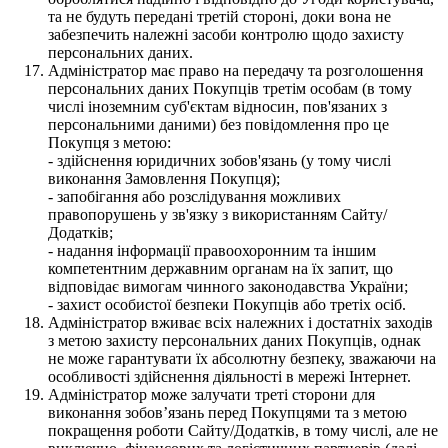
та не будуть передані третій стороні, доки вона не
забезпечить належні засоби контролю щодо захисту
персональних даних.
Адміністратор має право на передачу та розголошення
персональних даних Покупців третім особам (в тому
числі іноземним суб'єктам відносин, пов'язаних з
персональними даними) без повідомлення про це
Покупця з метою:
- здійснення юридичних зобов'язань (у тому числі
виконання Замовлення Покупця);
- запобігання або розслідування можливих
правопорушень у зв'язку з використанням Сайту/
Додатків;
- надання інформації правоохоронним та іншим
компетентним державним органам на їх запит, що
відповідає вимогам чинного законодавства України;
- захист особистої безпеки Покупців або третіх осіб.
Адміністратор вживає всіх належних і достатніх заходів
з метою захисту персональних даних Покупців, однак
не може гарантувати їх абсолютну безпеку, зважаючи на
особливості здійснення діяльності в мережі Інтернет.
Адміністратор може залучати треті сторони для
виконання зобов’язань перед Покупцями та з метою
покращення роботи Сайту/Додатків, в тому числі, але не