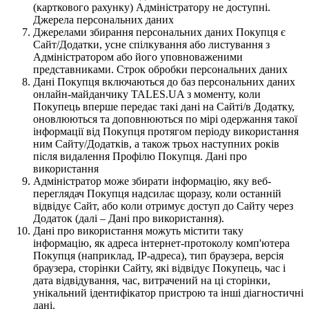
(карткового рахунку) Адміністратору не доступні.
Джерела персональних даних
Джерелами збирання персональних даних Покупця є
Сайт/Додатки, усне спілкування або листування з
Адміністратором або його уповноваженими
представниками. Строк обробки персональних даних
Дані Покупця включаються до баз персональних даних
онлайн-майданчику TALES.UA з моменту, коли
Покупець вперше передає такі дані на Сайті/в Додатку,
оновлюються та доповнюються по мірі одержання такої
інформації від Покупця протягом періоду використання
ним Сайту/Додатків, а також трьох наступних років
після видалення Профілю Покупця. Дані про
використання
Адміністратор може збирати інформацію, яку веб-
переглядач Покупця надсилає щоразу, коли останній
відвідує Сайт, або коли отримує доступ до Сайту через
Додаток (далі – Дані про використання).
Дані про використання можуть містити таку
інформацію, як адреса інтернет-протоколу комп'ютера
Покупця (наприклад, IP-адреса), тип браузера, версія
браузера, сторінки Сайту, які відвідує Покупець, час і
дата відвідування, час, витрачений на ці сторінки,
унікальний ідентифікатор пристрою та інші діагностичні
дані.