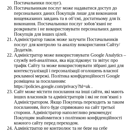
Постачальники послуг).
Постачальникам послуг може надаватися доступ до
персональних даних Покупців лише для виконання
вищевказаних завдань та в об’ємі, достатньому для їх
виконання. Постачальники послуг зобов’язані не
розкривати і не використовувати персональних даних
Покупців для інших цілей.
Адміністратор також може залучати Постачальників
послуг для контролю та аналізу використання Сайту/
Додатків.
Адміністратор може використовувати Google Analytics –
службу веб-аналітики, яка відслідковує та звітує про
трафік Сайту та може використовувати зібрані дані для
контекстуалізації і персоналізації оголошень власної
рекламної мережі. Політика конфіденційності Google
розміщена за посиланням:
https://policies.google.com/privacy?hl=uk .
Сайт може містити посилання на інші сайти, які мають
інших власників та адміністраторів і які не пов’язані з
Адміністратором. Якщо Покупець переходить за таким
посиланням, його буде спрямовано на сайт третьої
сторони. Адміністратор наполегливо рекомендує
Покупцям знайомитися з політикою конфіденційності
кожного сайту перед переходом.
Адміністратор не контролює та не бере на себе