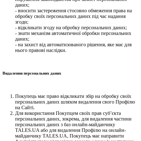
даних;
- вносити застереження стосовно обмеження права на
обробку своїх персональних даних під час надання
згоди;
- відкликати згоду на обробку персональних даних;
- знати механізм автоматичної обробки персональних
даних;
- на захист від автоматизованого рішення, яке має для
нього правові наслідки.
Видалення персональних даних
Покупець має право відкликати збір на обробку своїх
персональних даних шляхом видалення свого Профілю
на Сайті.
Для використання Покупцем своїх прав суб’єкта
персональних даних, зокрема, для видалення частини
персональних даних з баз онлайн-майданчику
TALES.UA або для видалення Профілю на онлайн-
майданчику TALES.UA, Покупець має направити