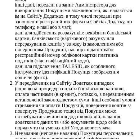
інші дані, передані на запит Адміністратора для
використання Покупцями можливостей, які надаються
їм на Сайті/у Додатках, в тому числі передані при
заповненні реєстраційних форм на Сайті/в Додатку, по
телефону, e-mail або в чаті;
дані для здійснення розрахунків: реквізити банківської
картки, банківського (карткового) рахунку для
перерахування коштів у зв’язку із замовленням або
поверненням Продукції, паспортні дані та/або
реєстраційний номер облікової картки платника
податків («ідентифікаційний код»),
дані для підключення TALESID, як особливого
інструменту ідентифікації Покупця : зображення
обличчя (фото).
У передбачених на Сайті/у Додатках випадках
(спрощена процедура оплати банківською карткою,
оплата частинами (в кредит), готівкою, з перевищенням
встановленої законодавством суми, інші особливі умови
отримання чи оплати Продукції, повернення коштів за
повернуту Продукцію тощо) від Покупця може
потребуватися вчинення додаткових дій, надання
додаткових даних та / або документів щодо себе в
порядку та на умовах цієї Угоди користувача.
Ненадання (неповне надання) Покупцем персональних
даних, що згідно встановлених Адміністратором