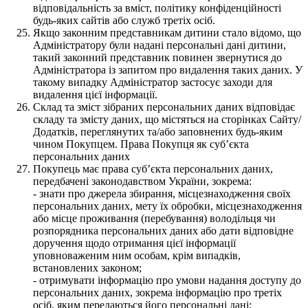
відповідальність за вміст, політику конфіденційності
будь-яких сайтів або служб третіх осіб.
Якщо законним представникам дитини стало відомо, що
Адміністратору були надані персональні дані дитини,
такий законний представник повинен звернутися до
Адміністратора із запитом про видалення таких даних. У
такому випадку Адміністратор застосує заходи для
видалення цієї інформації.
Склад та зміст зібраних персональних даних відповідає
складу та змісту даних, що містяться на сторінках Сайту/
Додатків, переглянутих та/або заповнених будь-яким
чином Покупцем. Права Покупця як суб’єкта
персональних даних
Покупець має права суб’єкта персональних даних,
передбачені законодавством України, зокрема:
- знати про джерела збирання, місцезнаходження своїх
персональних даних, мету їх обробки, місцезнаходження
або місце проживання (перебування) володільця чи
розпорядника персональних даних або дати відповідне
доручення щодо отримання цієї інформації
уповноваженим ним особам, крім випадків,
встановлених законом;
- отримувати інформацію про умови надання доступу до
персональних даних, зокрема інформацію про третіх
осіб, яким передаються його персональні дані;