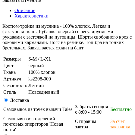
Заказать
Отменить
Описание
Характеристики
Костюм-тройка из муслина - 100% хлопок. Легкая и
фактурная ткань. Рубашка оверсайз с регулируемыми
рукавами с застежкой на пуговицы. Шорты свободного кроя с
боковыми карманами. Пояс на резинке. Топ-бра на тонких
бретельках. Завязывается сзади на бант
Размеры
S-M / L-XL
Цвет
черный
Ткань
100% хлопок
Артикул
ks2208-000
Сезонность
Летний
Стиль
Повседневный
Доставка
Забрать сегодня
Самовывоз из точек выдачи Tales
Бесплатно
с 8:00 - 15:00
Самовывоз из отделений
Отправим
За счет
почтовых операторов 'Новая
завтра
заказчика
почта'