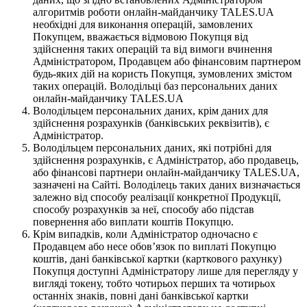
алгоритмів роботи онлайн-майданчику TALES.UA
необхідні для виконання операцій, замовлених
Покупцем, вважається відмовою Покупця від
здійснення таких операцій та від вимоги вчинення
Адміністратором, Продавцем або фінансовим партнером
будь-яких дій на користь Покупця, зумовлених змістом
таких операцій. Володільці баз персональних даних
онлайн-майданчику TALES.UA
Володільцем персональних даних, крім даних для
здійснення розрахунків (банківських реквізитів), є
Адміністратор.
Володільцем персональних даних, які потрібні для
здійснення розрахунків, є Адміністратор, або продавець,
або фінансові партнери онлайн-майданчику TALES.UA,
зазначені на Сайті. Володілець таких даних визначається
залежно від способу реалізації конкретної Продукції,
способу розрахунків за неї, способу або підстав
повернення або виплати коштів Покупцю.
Крім випадків, коли Адміністратор одночасно є
Продавцем або несе обов’язок по виплаті Покупцю
коштів, дані банківської картки (карткового рахунку)
Покупця доступні Адміністратору лише для перегляду у
вигляді токену, тобто чотирьох перших та чотирьох
останніх знаків, повні дані банківської картки