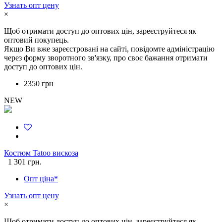
Узнать опт цену
×
Щоб отримати доступ до оптових цін, зареєструйтеся як
оптовий покупець.
Якщо Ви вже зареєстровані на сайті, повідомте адміністрацію
через форму зворотного зв'язку, про своє бажання отримати
доступ до оптових цін.
2350 грн
NEW
Костюм Tatoo вискоза
1 301 грн.
Опт ціна*
Узнать опт цену
×
Щоб отримати доступ до оптових цін, зареєструйтеся як