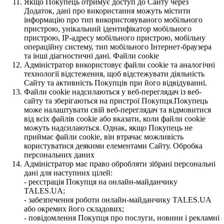
Якщо Покупець отримує доступ до Сайту через
Додаток, дані про використання можуть містити
інформацію про тип використовуваного мобільного
пристрою, унікальний ідентифікатор мобільного
пристрою, IP-адресу мобільного пристрою, мобільну
операційну систему, тип мобільного Інтернет-браузера
та інші діагностичні дані. Файли cookie
Адміністратор використовує файли cookie та аналогічні
технології відстеження, щоб відстежувати діяльність
Сайту та активність Покупців при його відвідуванні.
Файли cookie надсилаються у веб-переглядач із веб-
сайту та зберігаються на пристрої Покупця.Покупець
може налаштувати свій веб-переглядач та відмовитися
від всіх файлів cookie або вказати, коли файли cookie
можуть надсилаються. Однак, якщо Покупець не
приймає файли cookie, він втрачає можливість
користуватися деякими елементами Сайту. Обробка
персональних даних
Адміністратор має право обробляти зібрані персональні
дані для наступних цілей:
- реєстрація Покупця на онлайн-майданчику
TALES.UA;
- забезпечення роботи онлайн-майданчику TALES.UA
або окремих його складових;
- повідомлення Покупця про послуги, новини і рекламні