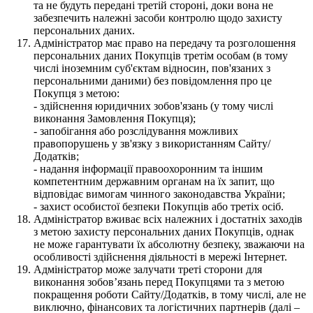
та не будуть передані третій стороні, доки вона не
забезпечить належні засоби контролю щодо захисту
персональних даних.
Адміністратор має право на передачу та розголошення
персональних даних Покупців третім особам (в тому
числі іноземним суб'єктам відносин, пов'язаних з
персональними даними) без повідомлення про це
Покупця з метою:
- здійснення юридичних зобов'язань (у тому числі
виконання Замовлення Покупця);
- запобігання або розслідування можливих
правопорушень у зв'язку з використанням Сайту/
Додатків;
- надання інформації правоохоронним та іншим
компетентним державним органам на їх запит, що
відповідає вимогам чинного законодавства України;
- захист особистої безпеки Покупців або третіх осіб.
Адміністратор вживає всіх належних і достатніх заходів
з метою захисту персональних даних Покупців, однак
не може гарантувати їх абсолютну безпеку, зважаючи на
особливості здійснення діяльності в мережі Інтернет.
Адміністратор може залучати треті сторони для
виконання зобов’язань перед Покупцями та з метою
покращення роботи Сайту/Додатків, в тому числі, але не
виключно, фінансових та логістичних партнерів (далі –