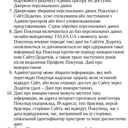
(карткового рахунку) Адміністратору не доступні.
Джерела персональних даних
Джерелами збирання персональних даних Покупця є
Сайт/Додатки, усне спілкування або листування з
Адміністратором або його уповноваженими
представниками. Строк обробки персональних даних
Дані Покупця включаються до баз персональних даних
онлайн-майданчику TALES.UA з моменту, коли
Покупець вперше передає такі дані на Сайті/в Додатку,
оновлюються та доповнюються по мірі одержання такої
інформації від Покупця протягом періоду використання
ним Сайту/Додатків, а також трьох наступних років
після видалення Профілю Покупця. Дані про
використання
Адміністратор може збирати інформацію, яку веб-
переглядач Покупця надсилає щоразу, коли останній
відвідує Сайт, або коли отримує доступ до Сайту через
Додаток (далі – Дані про використання).
Дані про використання можуть містити таку
інформацію, як адреса інтернет-протоколу комп'ютера
Покупця (наприклад, IP-адреса), тип браузера, версія
браузера, сторінки Сайту, які відвідує Покупець, час і
дата відвідування, час, витрачений на ці сторінки,
унікальний ідентифікатор пристрою та інші діагностичні
дані.