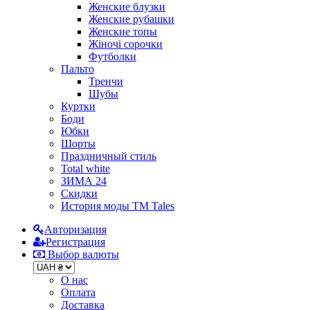
Женские блузки
Женские рубашки
Женские топы
Жіночі сорочки
Футболки
Пальто
Тренчи
Шубы
Куртки
Боди
Юбки
Шорты
Праздничный стиль
Total white
ЗИМА 24
Скидки
История моды ТМ Tales
Авторизация
Регистрация
Выбор валюты
О нас
Оплата
Доставка