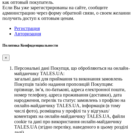
как оптовый покупатель.
Если Вы уже зарегистрированы на сайте, сообщите
администрацию через форму обратной связи, о своем желании
получить доступ к оптовым ценам.
Регистрация
Авторизация
Политика Конфиденциальности
×
Персональні дані Покупця, що обробляються на онлайн-
майданчику TALES.UA:
загальні дані для приймання та виконання замовлень
Покупців та/або надання пропозицій Покупцям:
прізвище, ім’я, по-батькові, адреса електронної пошти,
номер телефону, адреса проживання (доставки), дата
народження, перелік та статус замовлень з профілю на
онлайн-майданчику TALES.UA, інформація (в тому
числі фото), розміщена у профілі та у відгуках/
коментарях на онлайн-майданчику TALES.UA, файли
cookie та дані про використання онлайн-майданчику
TALES.UA (згідно переліку, наведеного в цьому розділі
далі),