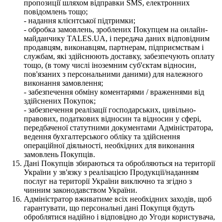
пропозиції шляхом відправки SMS, електронних
повідомлень тощо;
- надання клієнтської підтримки;
- обробка замовлень, зроблених Покупцем на онлайн-
майданчику TALES.UA, і передача даних відповідним
продавцям, виконавцям, партнерам, підприємствам і
службам, які здійснюють доставку, забезпечують оплату
тощо, (в тому числі іноземним суб'єктам відносин,
пов'язаних з персональними даними) для належного
виконання замовлення;
- забезпечення обміну коментарями / враженнями від
здійснених Покупок;
- забезпечення реалізації господарських, цивільно-
правових, податкових відносин та відносин у сфері,
передбаченої статутними документами Адміністратора,
ведення бухгалтерського обліку та здійснення
операційної діяльності, необхідних для виконання
замовлень Покупців.
Дані Покупців збираються та обробляються на території
України у зв'язку з реалізацією Продукції/наданням
послуг на території України виключно та згідно з
чинним законодавством України.
Адміністратор вживатиме всіх необхідних заходів, щоб
гарантувати, що персональні дані Покупця будуть
оброблятися надійно і відповідно до Угоди користувача,