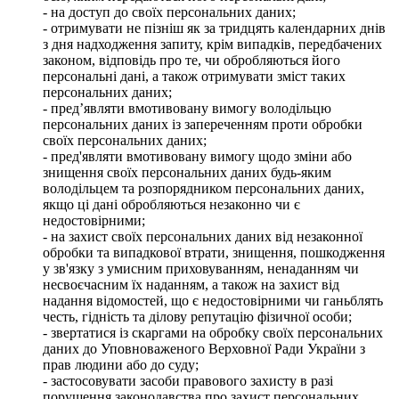
- на доступ до своїх персональних даних;
- отримувати не пізніш як за тридцять календарних днів
з дня надходження запиту, крім випадків, передбачених
законом, відповідь про те, чи обробляються його
персональні дані, а також отримувати зміст таких
персональних даних;
- пред’являти вмотивовану вимогу володільцю
персональних даних із запереченням проти обробки
своїх персональних даних;
- пред'являти вмотивовану вимогу щодо зміни або
знищення своїх персональних даних будь-яким
володільцем та розпорядником персональних даних,
якщо ці дані обробляються незаконно чи є
недостовірними;
- на захист своїх персональних даних від незаконної
обробки та випадкової втрати, знищення, пошкодження
у зв'язку з умисним приховуванням, ненаданням чи
несвоєчасним їх наданням, а також на захист від
надання відомостей, що є недостовірними чи ганьблять
честь, гідність та ділову репутацію фізичної особи;
- звертатися із скаргами на обробку своїх персональних
даних до Уповноваженого Верховної Ради України з
прав людини або до суду;
- застосовувати засоби правового захисту в разі
порушення законодавства про захист персональних