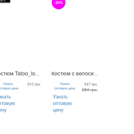
-20%
Костюм Tatoo_long клеш
Костюм c велосипедками Run
M
L
S
M
L
Узнать
Узнать
910 грн.
547 грн.
птовую цену
оптовую цену
684 грн.
знать
Узнать
птовую
оптовую
ену
цену