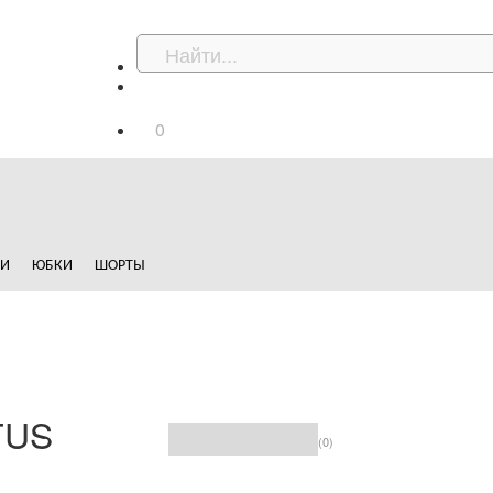
0
ДИ
ЮБКИ
ШОРТЫ
TUS
(0)