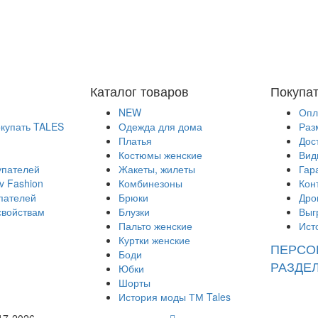
Каталог товаров
Покупа
NEW
Опл
окупать TALES
Одежда для дома
Раз
Платья
Дос
Костюмы женские
Вид
упателей
Жакеты, жилеты
Гар
v Fashion
Комбинезоны
Кон
пателей
Брюки
Дро
свойствам
Блузки
Выг
Пальто женские
Ист
Куртки женские
ПЕРСО
Боди
РАЗДЕ
Юбки
Шорты
История моды ТМ Tales