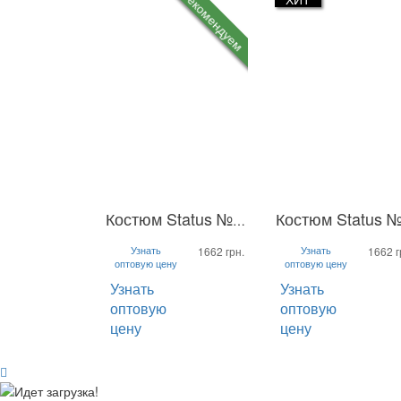
Рекомендуем
Костюм Status №2 без капюшона
L-XL
S-M
L-XL
S-M
Узнать
Узнать
1662 грн.
1662 г
оптовую цену
оптовую цену
Узнать
Узнать
оптовую
оптовую
цену
цену