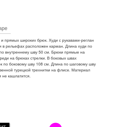
аре
 и прямых широких брюк. Худи с рукавами-реглан
 в рельефах расположен карман. Длина худи по
 по внутреннему шву 50 см. Брюки прямые на
реди на брюках стрелки. В боковых швах
 по боковому шву 108 см. Длина по шаговому шву
твенной турецкой трехнитки на флисе. Материал
 не кашлатится.
ХИТ