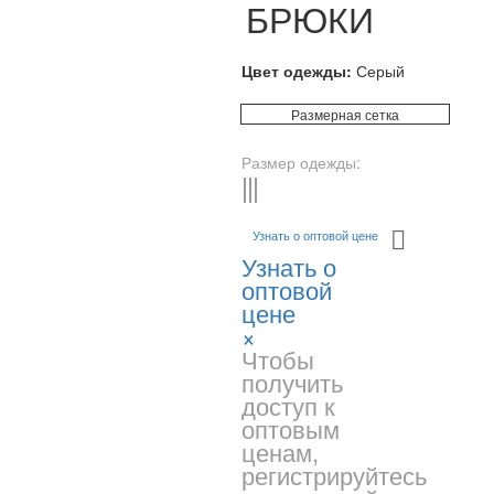
БРЮКИ
Цвет одежды:
Серый
Размерная сетка
Размер одежды:
L-XL
S-M
-
Узнать о оптовой цене
Узнать о
оптовой
цене
×
Чтобы
получить
доступ к
оптовым
ценам,
регистрируйтесь