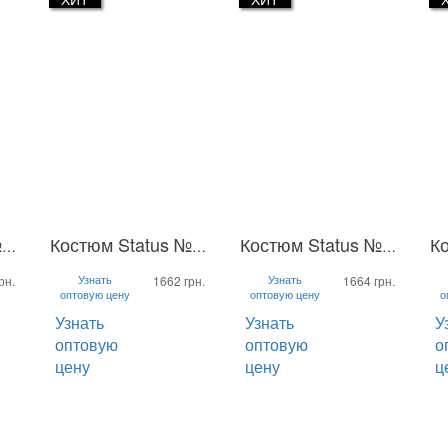
Костюм Status №2 без капюшона
Костюм Status №2 без капюшона
Костюм Status №2 без капюшона
L-XL
S-M
L-XL
S-M
S
Узнать
Узнать
рн.
1662 грн.
1664 грн.
оптовую цену
оптовую цену
о
Узнать
Узнать
У
оптовую
оптовую
о
цену
цену
ц