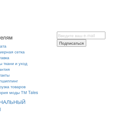
телям
Подписаться
ата
мерная сетка
тавка
ы ткани и уход
антия
такты
пшиппинг
рузка товаров
ория моды ТМ Tales
НАЛЬНЫЙ
Л