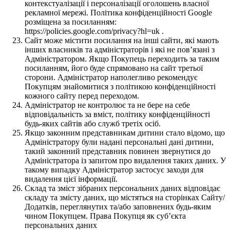
контекстуалізації і персоналізації оголошень власної
рекламної мережі. Політика конфіденційності Google
розміщена за посиланням:
https://policies.google.com/privacy?hl=uk .
Сайт може містити посилання на інші сайти, які мають
інших власників та адміністраторів і які не пов’язані з
Адміністратором. Якщо Покупець переходить за таким
посиланням, його буде спрямовано на сайт третьої
сторони. Адміністратор наполегливо рекомендує
Покупцям знайомитися з політикою конфіденційності
кожного сайту перед переходом.
Адміністратор не контролює та не бере на себе
відповідальність за вміст, політику конфіденційності
будь-яких сайтів або служб третіх осіб.
Якщо законним представникам дитини стало відомо, що
Адміністратору були надані персональні дані дитини,
такий законний представник повинен звернутися до
Адміністратора із запитом про видалення таких даних. У
такому випадку Адміністратор застосує заходи для
видалення цієї інформації.
Склад та зміст зібраних персональних даних відповідає
складу та змісту даних, що містяться на сторінках Сайту/
Додатків, переглянутих та/або заповнених будь-яким
чином Покупцем. Права Покупця як суб’єкта
персональних даних