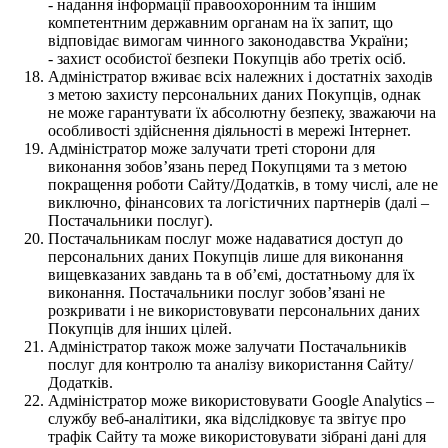
- надання інформації правоохоронним та іншим
компетентним державним органам на їх запит, що
відповідає вимогам чинного законодавства України;
- захист особистої безпеки Покупців або третіх осіб.
Адміністратор вживає всіх належних і достатніх заходів
з метою захисту персональних даних Покупців, однак
не може гарантувати їх абсолютну безпеку, зважаючи на
особливості здійснення діяльності в мережі Інтернет.
Адміністратор може залучати треті сторони для
виконання зобов’язань перед Покупцями та з метою
покращення роботи Сайту/Додатків, в тому числі, але не
виключно, фінансових та логістичних партнерів (далі –
Постачальники послуг).
Постачальникам послуг може надаватися доступ до
персональних даних Покупців лише для виконання
вищевказаних завдань та в об’ємі, достатньому для їх
виконання. Постачальники послуг зобов’язані не
розкривати і не використовувати персональних даних
Покупців для інших цілей.
Адміністратор також може залучати Постачальників
послуг для контролю та аналізу використання Сайту/
Додатків.
Адміністратор може використовувати Google Analytics –
службу веб-аналітики, яка відслідковує та звітує про
трафік Сайту та може використовувати зібрані дані для