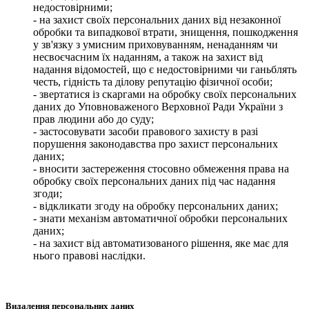
недостовірними;
- на захист своїх персональних даних від незаконної
обробки та випадкової втрати, знищення, пошкодження
у зв'язку з умисним приховуванням, ненаданням чи
несвоєчасним їх наданням, а також на захист від
надання відомостей, що є недостовірними чи ганьблять
честь, гідність та ділову репутацію фізичної особи;
- звертатися із скаргами на обробку своїх персональних
даних до Уповноваженого Верховної Ради України з
прав людини або до суду;
- застосовувати засоби правового захисту в разі
порушення законодавства про захист персональних
даних;
- вносити застереження стосовно обмеження права на
обробку своїх персональних даних під час надання
згоди;
- відкликати згоду на обробку персональних даних;
- знати механізм автоматичної обробки персональних
даних;
- на захист від автоматизованого рішення, яке має для
нього правові наслідки.
Видалення персональних даних