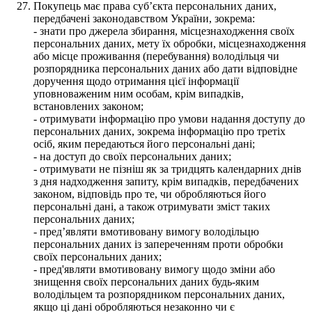
Покупець має права суб’єкта персональних даних,
передбачені законодавством України, зокрема:
- знати про джерела збирання, місцезнаходження своїх
персональних даних, мету їх обробки, місцезнаходження
або місце проживання (перебування) володільця чи
розпорядника персональних даних або дати відповідне
доручення щодо отримання цієї інформації
уповноваженим ним особам, крім випадків,
встановлених законом;
- отримувати інформацію про умови надання доступу до
персональних даних, зокрема інформацію про третіх
осіб, яким передаються його персональні дані;
- на доступ до своїх персональних даних;
- отримувати не пізніш як за тридцять календарних днів
з дня надходження запиту, крім випадків, передбачених
законом, відповідь про те, чи обробляються його
персональні дані, а також отримувати зміст таких
персональних даних;
- пред’являти вмотивовану вимогу володільцю
персональних даних із запереченням проти обробки
своїх персональних даних;
- пред'являти вмотивовану вимогу щодо зміни або
знищення своїх персональних даних будь-яким
володільцем та розпорядником персональних даних,
якщо ці дані обробляються незаконно чи є