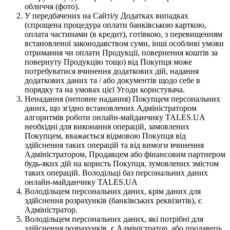
обличчя (фото).
У передбачених на Сайті/у Додатках випадках
(спрощена процедура оплати банківською карткою,
оплата частинами (в кредит), готівкою, з перевищенням
встановленої законодавством суми, інші особливі умови
отримання чи оплати Продукції, повернення коштів за
повернуту Продукцію тощо) від Покупця може
потребуватися вчинення додаткових дій, надання
додаткових даних та / або документів щодо себе в
порядку та на умовах цієї Угоди користувача.
Ненадання (неповне надання) Покупцем персональних
даних, що згідно встановлених Адміністратором
алгоритмів роботи онлайн-майданчику TALES.UA
необхідні для виконання операцій, замовлених
Покупцем, вважається відмовою Покупця від
здійснення таких операцій та від вимоги вчинення
Адміністратором, Продавцем або фінансовим партнером
будь-яких дій на користь Покупця, зумовлених змістом
таких операцій. Володільці баз персональних даних
онлайн-майданчику TALES.UA
Володільцем персональних даних, крім даних для
здійснення розрахунків (банківських реквізитів), є
Адміністратор.
Володільцем персональних даних, які потрібні для
здійснення розрахунків, є Адміністратор, або продавець,