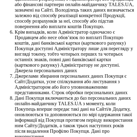
або фінансові партнери онлайн-майданчику TALES.UA,
зазначені на Сайті. Володілець таких даних визначається
залежно від способу реалізації конкретної Продукції,
способу розрахунків за неї, способу або підстав
повернення або виплати коштів Покупцю.
Крім випадків, коли Адміністратор одночасно є
Продавцем або несе обов’язок по виплаті Покупцю
коштів, дані банківської картки (карткового рахунку)
Покупця доступні Адміністратору лише для перегляду у
вигляді токену, тобто чотирьох перших та чотирьох
останніх знаків, повні дані банківської картки
(карткового рахунку) Адміністратору не доступні.
Джерела персональних даних
Джерелами збирання персональних даних Покупця є
Сайт/Додатки, усне спілкування або листування з
Адміністратором або його уповноваженими
представниками. Строк обробки персональних даних
Дані Покупця включаються до баз персональних даних
онлайн-майданчику TALES.UA з моменту, коли
Покупець вперше передає такі дані на Сайті/в Додатку,
оновлюються та доповнюються по мірі одержання такої
інформації від Покупця протягом періоду використання
ним Сайту/Додатків, а також трьох наступних років
після видалення Профілю Покупця. Дані про
використання