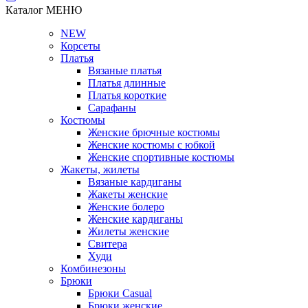
Каталог
МЕНЮ
NEW
Корсеты
Платья
Вязаные платья
Платья длинные
Платья короткие
Сарафаны
Костюмы
Женские брючные костюмы
Женские костюмы с юбкой
Женские спортивные костюмы
Жакеты, жилеты
Вязаные кардиганы
Жакеты женские
Женские болеро
Женские кардиганы
Жилеты женские
Свитера
Худи
Комбинезоны
Брюки
Брюки Casual
Брюки женские