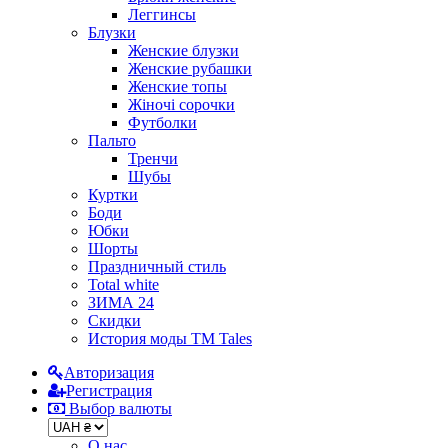
Леггинсы
Блузки
Женские блузки
Женские рубашки
Женские топы
Жіночі сорочки
Футболки
Пальто
Тренчи
Шубы
Куртки
Боди
Юбки
Шорты
Праздничный стиль
Total white
ЗИМА 24
Скидки
История моды ТМ Tales
Авторизация
Регистрация
Выбор валюты
О нас