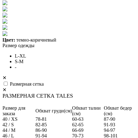
Цвет:
темно-коричневый
Размер одежды
L-XL
S-M
-
✕
Размерная сетка
✕
РАЗМЕРНАЯ СЕТКА TALES
Размер для
Обхват талии
Обхват бедер
Обхват груди(см)
заказа
(см)
(см)
40 / XS
78-81
60-63
87-90
42 / S
82-85
62-65
91-93
44 / M
86-90
66-69
94-97
46 / L
91-94
70-73
98-101