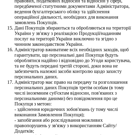
правових, податкових відносин та відносин у сфері,
передбаченої статутними документами Адміністратора,
ведення бухгалтерського обліку та здійснення
операційної діяльності, необхідних для виконання
замовлень Покупців.
Дані Покупців збираються та обробляються на території
України у зв'язку з реалізацією Продукції/наданням
послуг на території України виключно та згідно з
чинним законодавством України.
Адміністратор вживатиме всіх необхідних заходів, щоб
гарантувати, що персональні дані Покупця будуть
оброблятися надійно і відповідно до Угоди користувача,
та не будуть передані третій стороні, доки вона не
забезпечить належні засоби контролю щодо захисту
персональних даних.
Адміністратор має право на передачу та розголошення
персональних даних Покупців третім особам (в тому
числі іноземним суб'єктам відносин, пов'язаних з
персональними даними) без повідомлення про це
Покупця з метою:
- здійснення юридичних зобов'язань (у тому числі
виконання Замовлення Покупця);
- запобігання або розслідування можливих
правопорушень у зв'язку з використанням Сайту/
Додатків;