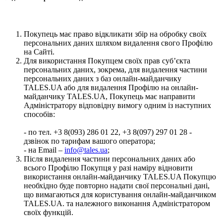
Покупець має право відкликати збір на обробку своїх
персональних даних шляхом видалення свого Профілю
на Сайті.
Для використання Покупцем своїх прав суб’єкта
персональних даних, зокрема, для видалення частини
персональних даних з баз онлайн-майданчику
TALES.UA або для видалення Профілю на онлайн-
майданчику TALES.UA, Покупець має направити
Адміністратору відповідну вимогу одним із наступних
способів:
- по тел. +3 8(093) 286 01 22, +3 8(097) 297 01 28 -
дзвінок по тарифам вашого оператора;
- на Email –
info@tales.ua
;
Після видалення частини персональних даних або
всього Профілю Покупця у разі наміру відновити
використання онлайн-майданчику TALES.UA Покупцю
необхідно буде повторно надати свої персональні дані,
що вимагаються для користування онлайн-майданчиком
TALES.UA. та належного виконання Адміністратором
своїх функцій.