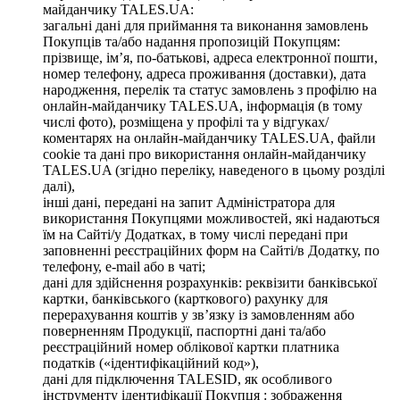
майданчику TALES.UA:
загальні дані для приймання та виконання замовлень
Покупців та/або надання пропозицій Покупцям:
прізвище, ім’я, по-батькові, адреса електронної пошти,
номер телефону, адреса проживання (доставки), дата
народження, перелік та статус замовлень з профілю на
онлайн-майданчику TALES.UA, інформація (в тому
числі фото), розміщена у профілі та у відгуках/
коментарях на онлайн-майданчику TALES.UA, файли
cookie та дані про використання онлайн-майданчику
TALES.UA (згідно переліку, наведеного в цьому розділі
далі),
інші дані, передані на запит Адміністратора для
використання Покупцями можливостей, які надаються
їм на Сайті/у Додатках, в тому числі передані при
заповненні реєстраційних форм на Сайті/в Додатку, по
телефону, e-mail або в чаті;
дані для здійснення розрахунків: реквізити банківської
картки, банківського (карткового) рахунку для
перерахування коштів у зв’язку із замовленням або
поверненням Продукції, паспортні дані та/або
реєстраційний номер облікової картки платника
податків («ідентифікаційний код»),
дані для підключення TALESID, як особливого
інструменту ідентифікації Покупця : зображення