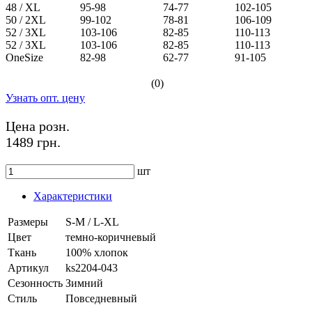
48 / XL
95-98
74-77
102-105
50 / 2XL
99-102
78-81
106-109
52 / 3XL
103-106
82-85
110-113
52 / 3XL
103-106
82-85
110-113
OneSize
82-98
62-77
91-105
(0)
Узнать опт. цену
Цена розн.
1489 грн.
шт
Характеристики
Размеры
S-M / L-XL
Цвет
темно-коричневый
Ткань
100% хлопок
Артикул
ks2204-043
Сезонность
Зимний
Стиль
Повседневный