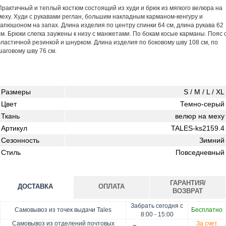
Практичный и теплый костюм состоящий из худи и брюк из мягкого велюра на
меху. Худи с рукавами реглан, большим накладным карманом-кенгуру и
капюшоном на запах. Длина изделия по центру спинки 64 см, длина рукава 62
см. Брюки слегка заужены к низу с манжетами. По бокам косые карманы. Пояс 
эластичной резинкой и шнурком. Длина изделия по боковому шву 108 см, по
шаговому шву 76 см.
Размеры
S / M / L / XL
Цвет
Темно-серый
Ткань
велюр на меху
Артикул
TALES-ks2159.4
Сезонность
Зимний
Стиль
Повседневный
ГАРАНТИЯ/
ДОСТАВКА
ОПЛАТА
ВОЗВРАТ
Забрать сегодня с
Оплата при получении товара, Картой онлайн, Google
Гарантия. Обмен/возврат товара в течение 14 дней.
Самовывоз из точек выдачи Tales
Бесплатно
8:00 - 15:00
Pay, Безналичными для юридических лиц, Безналичными
Доставка за счет заказчика
Самовывоз из отделений почтовых
За счет