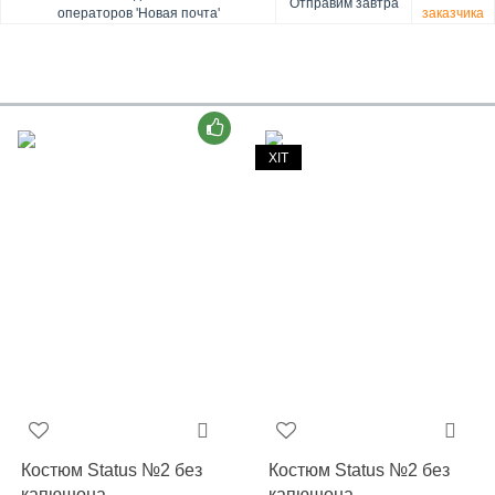
Отправим завтра
для физических лиц, Apple Pay, Mastercard, Visa
операторов 'Новая почта'
заказчика
ХІТ
Костюм Status №2 без
Костюм Status №2 без
капюшона
капюшона