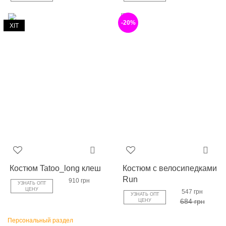
-20%
ХІТ
Костюм Tatoo_long клеш
Костюм c велосипедками
Run
910 грн
УЗНАТЬ ОПТ
ЦЕНУ
547 грн
УЗНАТЬ ОПТ
684 грн
ЦЕНУ
Персональный раздел