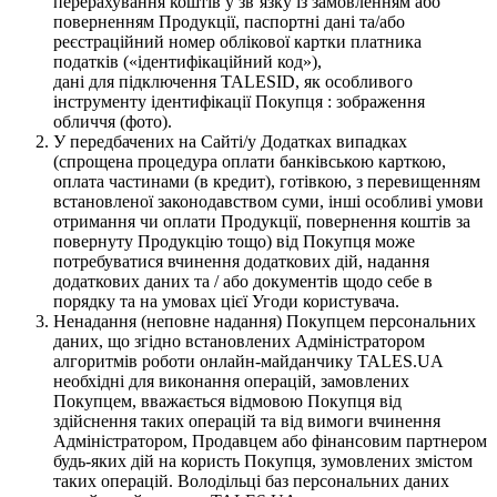
перерахування коштів у зв’язку із замовленням або
поверненням Продукції, паспортні дані та/або
реєстраційний номер облікової картки платника
податків («ідентифікаційний код»),
дані для підключення TALESID, як особливого
інструменту ідентифікації Покупця : зображення
обличчя (фото).
У передбачених на Сайті/у Додатках випадках
(спрощена процедура оплати банківською карткою,
оплата частинами (в кредит), готівкою, з перевищенням
встановленої законодавством суми, інші особливі умови
отримання чи оплати Продукції, повернення коштів за
повернуту Продукцію тощо) від Покупця може
потребуватися вчинення додаткових дій, надання
додаткових даних та / або документів щодо себе в
порядку та на умовах цієї Угоди користувача.
Ненадання (неповне надання) Покупцем персональних
даних, що згідно встановлених Адміністратором
алгоритмів роботи онлайн-майданчику TALES.UA
необхідні для виконання операцій, замовлених
Покупцем, вважається відмовою Покупця від
здійснення таких операцій та від вимоги вчинення
Адміністратором, Продавцем або фінансовим партнером
будь-яких дій на користь Покупця, зумовлених змістом
таких операцій. Володільці баз персональних даних