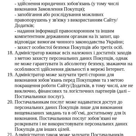
- здійснення юридичних зобов'язань (у тому числі
виконання Замовлення Покупця);
- запобігання або розслідування можливих
правопорушень у зв'язку з використанням Сайту/
Додатків;
- надання інформації правоохоронним та іншим
компетентним державним органам на їх запит, що
відповідає вимогам чинного законодавства України;
- захист особистої безпеки Покупців або третіх осіб.
Адміністратор вживає всіх належних і достатніх заходів
з метою захисту персональних даних Покупців, однак
не може гарантувати їх абсолютну безпеку, зважаючи на
особливості здійснення діяльності в мережі Інтернет.
Адміністратор може залучати треті сторони для
виконання зобов’язань перед Покупцями та з метою
покращення роботи Сайту/Додатків, в тому числі, але не
виключно, фінансових та логістичних партнерів (далі –
Постачальники послуг).
Постачальникам послуг може надаватися доступ до
персональних даних Покупців лише для виконання
вищевказаних завдань та в об’ємі, достатньому для їх
виконання. Постачальники послуг зобов’язані не
розкривати і не використовувати персональних даних
Покупців для інших цілей.
Адміністратор також може залучати Постачальників