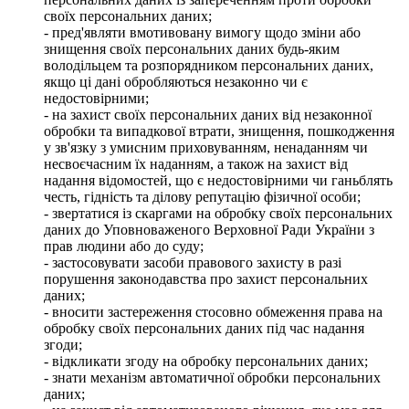
своїх персональних даних;
- пред'являти вмотивовану вимогу щодо зміни або
знищення своїх персональних даних будь-яким
володільцем та розпорядником персональних даних,
якщо ці дані обробляються незаконно чи є
недостовірними;
- на захист своїх персональних даних від незаконної
обробки та випадкової втрати, знищення, пошкодження
у зв'язку з умисним приховуванням, ненаданням чи
несвоєчасним їх наданням, а також на захист від
надання відомостей, що є недостовірними чи ганьблять
честь, гідність та ділову репутацію фізичної особи;
- звертатися із скаргами на обробку своїх персональних
даних до Уповноваженого Верховної Ради України з
прав людини або до суду;
- застосовувати засоби правового захисту в разі
порушення законодавства про захист персональних
даних;
- вносити застереження стосовно обмеження права на
обробку своїх персональних даних під час надання
згоди;
- відкликати згоду на обробку персональних даних;
- знати механізм автоматичної обробки персональних
даних;