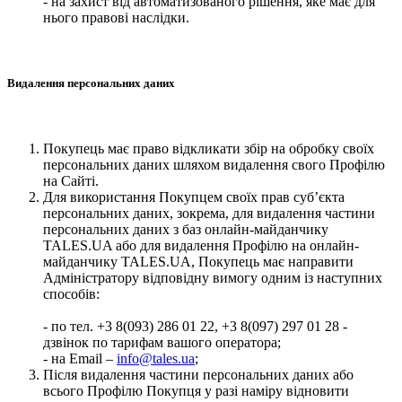
- на захист від автоматизованого рішення, яке має для
нього правові наслідки.
Видалення персональних даних
Покупець має право відкликати збір на обробку своїх
персональних даних шляхом видалення свого Профілю
на Сайті.
Для використання Покупцем своїх прав суб’єкта
персональних даних, зокрема, для видалення частини
персональних даних з баз онлайн-майданчику
TALES.UA або для видалення Профілю на онлайн-
майданчику TALES.UA, Покупець має направити
Адміністратору відповідну вимогу одним із наступних
способів:
- по тел. +3 8(093) 286 01 22, +3 8(097) 297 01 28 -
дзвінок по тарифам вашого оператора;
- на Email –
info@tales.ua
;
Після видалення частини персональних даних або
всього Профілю Покупця у разі наміру відновити