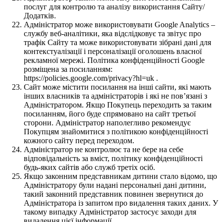
послуг для контролю та аналізу використання Сайту/
Додатків.
Адміністратор може використовувати Google Analytics –
службу веб-аналітики, яка відслідковує та звітує про
трафік Сайту та може використовувати зібрані дані для
контекстуалізації і персоналізації оголошень власної
рекламної мережі. Політика конфіденційності Google
розміщена за посиланням:
https://policies.google.com/privacy?hl=uk .
Сайт може містити посилання на інші сайти, які мають
інших власників та адміністраторів і які не пов’язані з
Адміністратором. Якщо Покупець переходить за таким
посиланням, його буде спрямовано на сайт третьої
сторони. Адміністратор наполегливо рекомендує
Покупцям знайомитися з політикою конфіденційності
кожного сайту перед переходом.
Адміністратор не контролює та не бере на себе
відповідальність за вміст, політику конфіденційності
будь-яких сайтів або служб третіх осіб.
Якщо законним представникам дитини стало відомо, що
Адміністратору були надані персональні дані дитини,
такий законний представник повинен звернутися до
Адміністратора із запитом про видалення таких даних. У
такому випадку Адміністратор застосує заходи для
видалення цієї інформації.