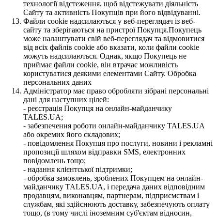
технології відстеження, щоб відстежувати діяльність
Сайту та активність Покупців при його відвідуванні.
Файли cookie надсилаються у веб-переглядач із веб-
сайту та зберігаються на пристрої Покупця.Покупець
може налаштувати свій веб-переглядач та відмовитися
від всіх файлів cookie або вказати, коли файли cookie
можуть надсилаються. Однак, якщо Покупець не
приймає файли cookie, він втрачає можливість
користуватися деякими елементами Сайту. Обробка
персональних даних
Адміністратор має право обробляти зібрані персональні
дані для наступних цілей:
- реєстрація Покупця на онлайн-майданчику
TALES.UA;
- забезпечення роботи онлайн-майданчику TALES.UA
або окремих його складових;
- повідомлення Покупця про послуги, новини і рекламні
пропозиції шляхом відправки SMS, електронних
повідомлень тощо;
- надання клієнтської підтримки;
- обробка замовлень, зроблених Покупцем на онлайн-
майданчику TALES.UA, і передача даних відповідним
продавцям, виконавцям, партнерам, підприємствам і
службам, які здійснюють доставку, забезпечують оплату
тощо, (в тому числі іноземним суб'єктам відносин,