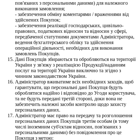
пов'язаних з персональними даними) для належного
виконання замовлення;
- забезпечення обміну коментарями / враженнями від
здійснених Покупок;
- забезпечення реалізації господарських, цивільно-
правових, податкових відносин та відносин у сфері,
передбаченої статутними документами Адміністратора,
ведення бухгалтерського обліку та здійснення
операційної діяльності, необхідних для виконання
замовлень Покупців.
Дані Покупців збираються та обробляються на території
України у зв'язку з реалізацією Продукції/наданням
послуг на території України виключно та згідно з
чинним законодавством України.
Адміністратор вживатиме всіх необхідних заходів, щоб
гарантувати, що персональні дані Покупця будуть
оброблятися надійно і відповідно до Угоди користувача,
та не будуть передані третій стороні, доки вона не
забезпечить належні засоби контролю щодо захисту
персональних даних.
Адміністратор має право на передачу та розголошення
персональних даних Покупців третім особам (в тому
числі іноземним суб'єктам відносин, пов'язаних з
персональними даними) без повідомлення про це
Покупця з метою: