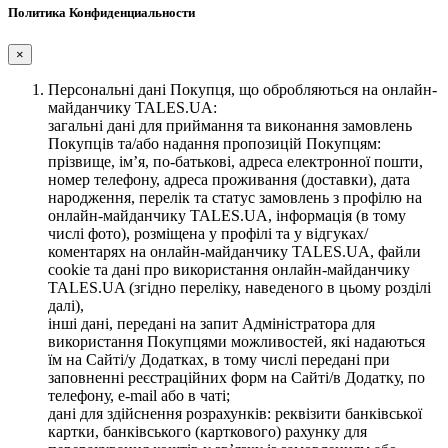
Политика Конфиденциальности
×
Персональні дані Покупця, що обробляються на онлайн-
майданчику TALES.UA:
загальні дані для приймання та виконання замовлень
Покупців та/або надання пропозицій Покупцям:
прізвище, ім’я, по-батькові, адреса електронної пошти,
номер телефону, адреса проживання (доставки), дата
народження, перелік та статус замовлень з профілю на
онлайн-майданчику TALES.UA, інформація (в тому
числі фото), розміщена у профілі та у відгуках/
коментарях на онлайн-майданчику TALES.UA, файли
cookie та дані про використання онлайн-майданчику
TALES.UA (згідно переліку, наведеного в цьому розділі
далі),
інші дані, передані на запит Адміністратора для
використання Покупцями можливостей, які надаються
їм на Сайті/у Додатках, в тому числі передані при
заповненні реєстраційних форм на Сайті/в Додатку, по
телефону, e-mail або в чаті;
дані для здійснення розрахунків: реквізити банківської
картки, банківського (карткового) рахунку для