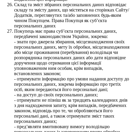
Склад та зміст зібраних персональних даних відповідає
складу та змісту даних, що містяться на сторінках Сайту/
Додатків, переглянутих та/або заповнених будь-яким
чином Покупцем. Права Покупця як суб’єкта
персональних даних
Покупець має права суб’єкта персональних даних,
передбачені законодавством України, зокрема:
- знати про джерела збирання, місцезнаходження своїх
персональних даних, мету їх обробки, місцезнаходження
або місце проживання (перебування) володільця чи
розпорядника персональних даних або дати відповідне
доручення щодо отримання цієї інформації
уповноваженим ним особам, крім випадків,
встановлених законом;
- отримувати інформацію про умови надання доступу до
персональних даних, зокрема інформацію про третіх
осіб, яким передаються його персональні дані;
- на доступ до своїх персональних даних;
- отримувати не пізніш як за тридцять календарних днів
з дня надходження запиту, крім випадків, передбачених
законом, відповідь про те, чи обробляються його
персональні дані, а також отримувати зміст таких
персональних даних;
- пред’являти вмотивовану вимогу володільцю
персональних даних із запереченням проти обробки