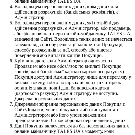
онлайн-майданчику TALES.UA
Володільцем персональних даних, крім даних для
здійснення розрахунків (банківських реквізитів), є
Адміністратор.
Володільцем персональних даних, які потрібні для
здійснення розрахунків, є Адміністратор, або продавець,
або фінансові партнери онлайн-майданчику TALES.UA,
зазначені на Сайті. Володілець таких даних визначається
залежно від способу реалізації конкретної Продукції,
способу розрахунків за неї, способу або підстав
повернення або виплати коштів Покупцю.
Крім випадків, коли Адміністратор одночасно є
Продавцем або несе обов’язок по виплаті Покупцю
коштів, дані банківської картки (карткового рахунку)
Покупця доступні Адміністратору лише для перегляду у
вигляді токену, тобто чотирьох перших та чотирьох
останніх знаків, повні дані банківської картки
(карткового рахунку) Адміністратору не доступні.
Джерела персональних даних
Джерелами збирання персональних даних Покупця є
Сайт/Додатки, усне спілкування або листування з
Адміністратором або його уповноваженими
представниками. Строк обробки персональних даних
Дані Покупця включаються до баз персональних даних
онлайн-майданчику TALES.UA з моменту, коли