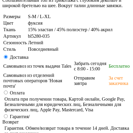
Соблазнительный топ из трикотажа с глубоким декольте и
широкой бретелью на шее. Вокруг талии длинные завязки.
Размеры
S-M / L-XL
Цвет
фуксия
Ткань
15% эластан / 45% полиэстер / 40% акрил
Артикул
bl5280-035
Сезонность
Летний
Стиль
Повседневный
Доставка
Забрать сегодня
Самовывоз из точек выдачи Tales
Бесплатно
с 8:00 - 15:00
Самовывоз из отделений
Отправим
За счет
почтовых операторов 'Новая
завтра
заказчика
почта'
Оплата
Оплата при получении товара, Картой онлайн, Google Pay,
Безналичными для юридических лиц, Безналичными для
физических лиц, Apple Pay, Mastercard, Visa
Гарантия/
Возврат
Гарантия. Обмен/возврат товара в течение 14 дней. Доставка