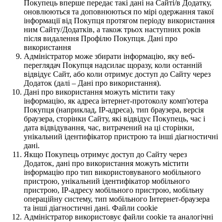
Покупець вперше передає такі дані на Сайті/в Додатку,
оновлюються та доповнюються по мірі одержання такої
інформації від Покупця протягом періоду використання
ним Сайту/Додатків, а також трьох наступних років
після видалення Профілю Покупця. Дані про
використання
Адміністратор може збирати інформацію, яку веб-
переглядач Покупця надсилає щоразу, коли останній
відвідує Сайт, або коли отримує доступ до Сайту через
Додаток (далі – Дані про використання).
Дані про використання можуть містити таку
інформацію, як адреса інтернет-протоколу комп'ютера
Покупця (наприклад, IP-адреса), тип браузера, версія
браузера, сторінки Сайту, які відвідує Покупець, час і
дата відвідування, час, витрачений на ці сторінки,
унікальний ідентифікатор пристрою та інші діагностичні
дані.
Якщо Покупець отримує доступ до Сайту через
Додаток, дані про використання можуть містити
інформацію про тип використовуваного мобільного
пристрою, унікальний ідентифікатор мобільного
пристрою, IP-адресу мобільного пристрою, мобільну
операційну систему, тип мобільного Інтернет-браузера
та інші діагностичні дані. Файли cookie
Адміністратор використовує файли cookie та аналогічні