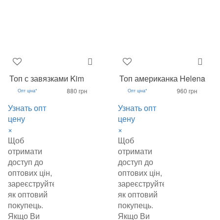
Топ с завязками Kim
Топ американка Helena
880 грн
960 грн
Опт ціна*
Опт ціна*
Узнать опт
Узнать опт
цену
цену
×
×
Щоб
Щоб
отримати
отримати
доступ до
доступ до
оптових цін,
оптових цін,
зареєструйтеся
зареєструйтеся
як оптовий
як оптовий
покупець.
покупець.
Якщо Ви
Якщо Ви