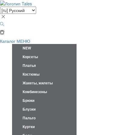
Каталог
МЕНЮ
NEW
Корсеты
Платья
Костюмы
Жакеты, жилеты
Комбинезоны
Брюки
Блузки
Пальто
Куртки