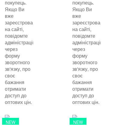
покупець.
покупець.
Якщо Ви
Якщо Ви
вже
вже
зареєстровані
зареєстровані
на сайті,
на сайті,
повідомте
повідомте
адміністрацію
адміністрацію
через
через
форму
форму
зворотного
зворотного
зв'язку, про
зв'язку, про
своє
своє
бажання
бажання
отримати
отримати
доступ до
доступ до
оптових цін.
оптових цін.
NEW
NEW