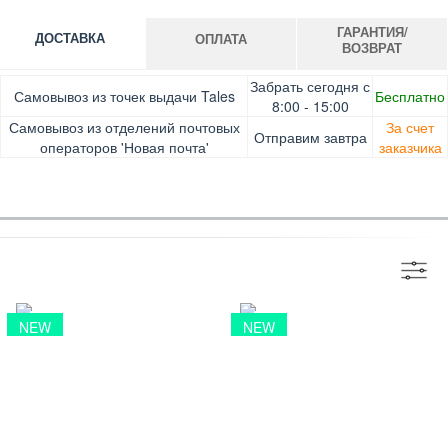
ГАРАНТИЯ/
ДОСТАВКА
ОПЛАТА
ВОЗВРАТ
Оплата при получении товара, Картой онлайн, Google
Гарантия. Обмен/возврат товара в течение 14 дней.
Забрать сегодня с
Самовывоз из точек выдачи Tales
Бесплатно
Pay, Безналичными для юридических лиц, Безналичными
Доставка за счет заказчика
8:00 - 15:00
для физических лиц, Apple Pay, Mastercard, Visa
Самовывоз из отделений почтовых
За счет
Отправим завтра
операторов 'Новая почта'
заказчика
NEW
NEW