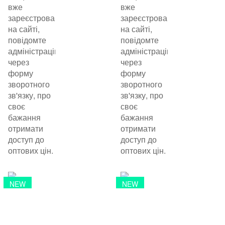
вже
вже
зареєстровані
зареєстровані
на сайті,
на сайті,
повідомте
повідомте
адміністрацію
адміністрацію
через
через
форму
форму
зворотного
зворотного
зв'язку, про
зв'язку, про
своє
своє
бажання
бажання
отримати
отримати
доступ до
доступ до
оптових цін.
оптових цін.
NEW
NEW