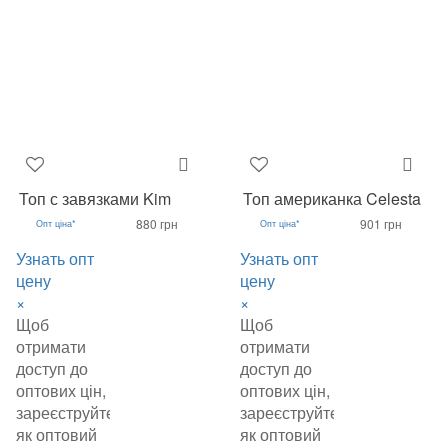
Топ с завязками Kim
Топ американка Celesta
880 грн
901 грн
Опт ціна*
Опт ціна*
Узнать опт
Узнать опт
цену
цену
×
×
Щоб
Щоб
отримати
отримати
доступ до
доступ до
оптових цін,
оптових цін,
зареєструйтеся
зареєструйтеся
як оптовий
як оптовий