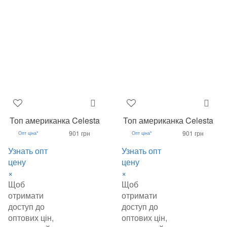
Топ американка Celesta
Топ американка Celesta
901 грн
901 грн
Опт ціна*
Опт ціна*
Узнать опт
Узнать опт
цену
цену
×
×
Щоб
Щоб
отримати
отримати
доступ до
доступ до
оптових цін,
оптових цін,