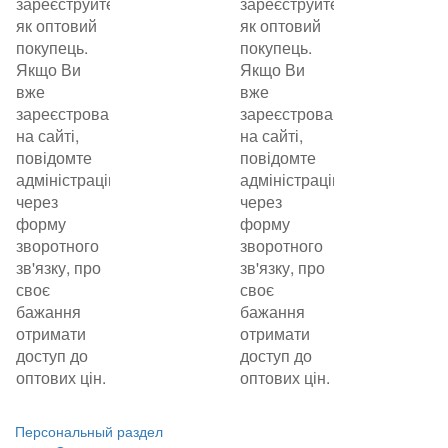
зареєструйтеся
зареєструйтеся
як оптовий
як оптовий
покупець.
покупець.
Якщо Ви
Якщо Ви
вже
вже
зареєстровані
зареєстровані
на сайті,
на сайті,
повідомте
повідомте
адміністрацію
адміністрацію
через
через
форму
форму
зворотного
зворотного
зв'язку, про
зв'язку, про
своє
своє
бажання
бажання
отримати
отримати
доступ до
доступ до
оптових цін.
оптових цін.
Персональный раздел